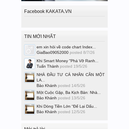
Facebook KAKATA.VN
TIN MỚI NHẤT
em xin hỏi về code chart Index...
GiaBao09052000
posted
8/7/26
Khi Smart Money "Phá Vỡ Ranh...
Tuấn Thành
posted
19/5/26
NHÀ ĐẦU TƯ CÁ NHÂN CẦN MỘT
LA...
Bảo Khánh
posted
14/5/26
Một Cuộc Gặp, Ba Kịch Bản: Nhà...
Bảo Khánh
posted
13/5/26
Khi Dòng Tiền Lớn “Để Lại Dấu...
Bảo Khánh
posted
12/5/26