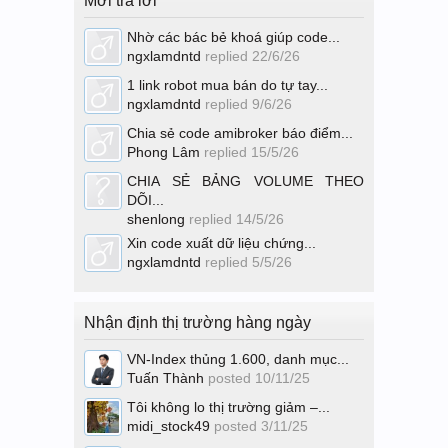
Mới trả lời
Nhờ các bác bẻ khoá giúp code...
ngxlamdntd
replied
22/6/26
1 link robot mua bán do tự tay...
ngxlamdntd
replied
9/6/26
Chia sẻ code amibroker báo điểm...
Phong Lâm
replied
15/5/26
CHIA SẺ BẢNG VOLUME THEO
DÕI...
shenlong
replied
14/5/26
Xin code xuất dữ liệu chứng...
ngxlamdntd
replied
5/5/26
Nhận định thị trường hàng ngày
VN-Index thủng 1.600, danh mục...
Tuấn Thành
posted
10/11/25
Tôi không lo thị trường giảm –...
midi_stock49
posted
3/11/25