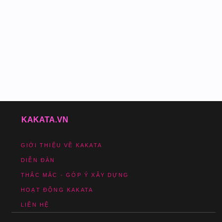
KAKATA.VN
GIỚI THIỆU VỀ KAKATA
DIỄN ĐÀN
THẮC MẮC - GÓP Ý XÂY DỰNG
HOẠT ĐỘNG KAKATA
LIÊN HỆ