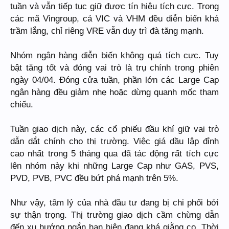
tuần và vẫn tiếp tục giữ được tín hiệu tích cực. Trong
các mã Vingroup, cả VIC và VHM đều diễn biến khá
trầm lắng, chỉ riêng VRE vẫn duy trì đà tăng mạnh.
Nhóm ngân hàng diễn biến không quá tích cực. Tuy
bật tăng tốt và đóng vai trò là trụ chính trong phiên
ngày 04/04. Đóng cửa tuần, phần lớn các Large Cap
ngân hàng đều giảm nhẹ hoặc dừng quanh mốc tham
chiếu.
Tuần giao dịch này, các cổ phiếu đầu khí giữ vai trò
dẫn dắt chính cho thị trường. Việc giá dầu lập đỉnh
cao nhất trong 5 tháng qua đã tác động rất tích cực
lên nhóm này khi những Large Cap như GAS, PVS,
PVD, PVB, PVC đều bứt phá mạnh trên 5%.
Như vậy, tâm lý của nhà đầu tư đang bị chi phối bởi
sự thận trọng. Thị trường giao dịch cầm chừng dẫn
đến xu hướng ngắn hạn hiện đang khá giằng co. Thời