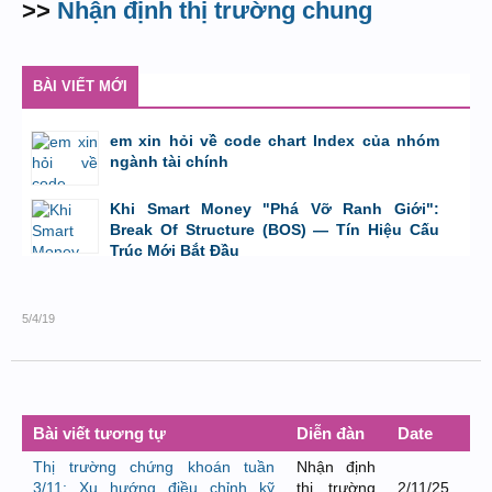
>>
Nhận định thị trường chung
BÀI VIẾT MỚI
em xin hỏi về code chart Index của nhóm
ngành tài chính
bởi
GiaBao09052000
,
8/7/26 lúc 10:21
Khi Smart Money "Phá Vỡ Ranh Giới":
Break Of Structure (BOS) — Tín Hiệu Cấu
Trúc Mới Bắt Đầu
bởi
Tuấn Thành
,
19/5/26 lúc 22:32
5/4/19
Bài viết tương tự
Diễn đàn
Date
Thị trường chứng khoán tuần
Nhận định
3/11: Xu hướng điều chỉnh kỹ
thị trường
2/11/25