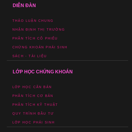
DIỄN ĐÀN
THẢO LUẬN CHUNG
NHẬN ĐỊNH THỊ TRƯỜNG
PHÂN TÍCH CỔ PHIẾU
CHỨNG KHOÁN PHÁI SINH
SÁCH - TÀI LIỆU
LỚP HỌC CHỨNG KHOÁN
LỚP HỌC CĂN BẢN
PHÂN TÍCH CƠ BẢN
PHÂN TÍCH KỸ THUẬT
QUY TRÌNH ĐẦU TƯ
LỚP HỌC PHÁI SINH