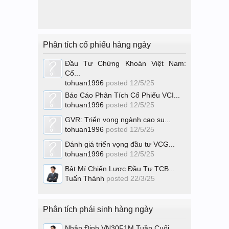
Phân tích cổ phiếu hàng ngày
Đầu Tư Chứng Khoán Việt Nam:
Cổ...
tohuan1996
posted
12/5/25
Báo Cáo Phân Tích Cổ Phiếu VCI...
tohuan1996
posted
12/5/25
GVR: Triển vọng ngành cao su...
tohuan1996
posted
12/5/25
Đánh giá triển vọng đầu tư VCG...
tohuan1996
posted
12/5/25
Bật Mí Chiến Lược Đầu Tư TCB...
Tuấn Thành
posted
22/3/25
Phân tích phái sinh hàng ngày
Nhận Định VN30F1M Tuần Cuối...