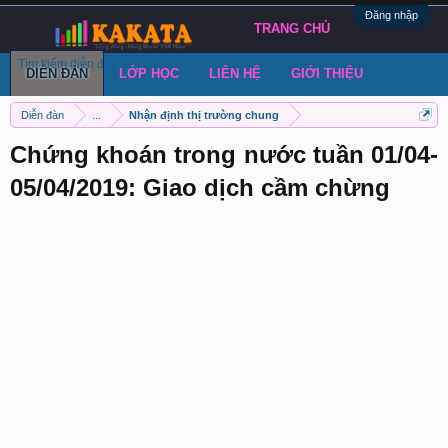
Đăng nhập
TRANG CHỦ
Tìm kiếm diễn đàn
Bài viết gần đây
Đăng chủ đề
DIỄN ĐÀN
LỚP HỌC
LIÊN HỆ
GIỚI THIỆU
Diễn đàn
...
Nhận định thị trường chung
Chứng khoán trong nước tuần 01/04-
05/04/2019: Giao dịch cầm chừng