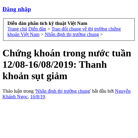
Đăng nhập
Diễn đàn phân tích kỹ thuật Việt Nam
Trang chủ
Diễn đàn
>
Trao đổi chung về thị trường chứng
khoán Việt Nam
>
Nhận định thị trường chung
>
Chứng khoán trong nước tuần
12/08-16/08/2019: Thanh
khoản sụt giảm
Thảo luận trong '
Nhận định thị trường chung
' bắt đầu bởi
Nguyễn
Khánh Ngọc
,
16/8/19
.