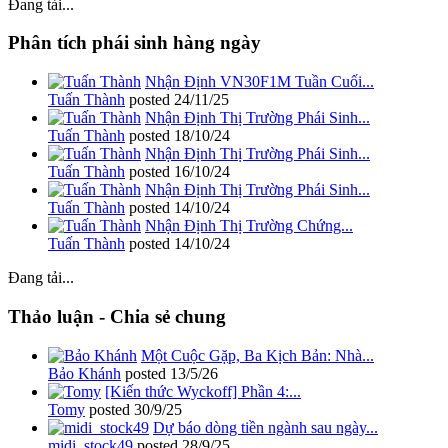
Đang tải...
Phân tích phái sinh hàng ngày
Nhận Định VN30F1M Tuần Cuối...
Tuấn Thành
posted
24/11/25
Nhận Định Thị Trường Phái Sinh...
Tuấn Thành
posted
18/10/24
Nhận Định Thị Trường Phái Sinh...
Tuấn Thành
posted
16/10/24
Nhận Định Thị Trường Phái Sinh...
Tuấn Thành
posted
14/10/24
Nhận Định Thị Trường Chứng...
Tuấn Thành
posted
14/10/24
Đang tải...
Thảo luận - Chia sẻ chung
Một Cuộc Gặp, Ba Kịch Bản: Nhà...
Bảo Khánh
posted
13/5/26
[Kiến thức Wyckoff] Phần 4:...
Tomy
posted
30/9/25
Dự báo dòng tiền ngành sau ngày...
midi_stock49
posted
28/9/25