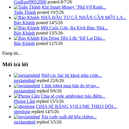
GiaBao09052000
posted
8/7/26
Khi Smart Money "Phá Vỡ Ranh...
Tuấn Thành
posted
19/5/26
NHÀ ĐẦU TƯ CÁ NHÂN CẦN MỘT LA...
Bảo Khánh
posted
14/5/26
Một Cuộc Gặp, Ba Kịch Bản: Nhà...
Bảo Khánh
posted
13/5/26
Khi Dòng Tiền Lớn “Để Lại Dấu...
Bảo Khánh
posted
12/5/26
Đang tải...
Mới trả lời
Nhờ các bác bẻ khoá giúp code...
ngxlamdntd
replied
22/6/26
1 link robot mua bán do tự tay...
ngxlamdntd
replied
9/6/26
Chia sẻ code amibroker báo điểm...
Phong Lâm
replied
15/5/26
CHIA SẺ BẢNG VOLUME THEO DÕI...
shenlong
replied
14/5/26
Xin code xuất dữ liệu chứng...
ngxlamdntd
replied
5/5/26