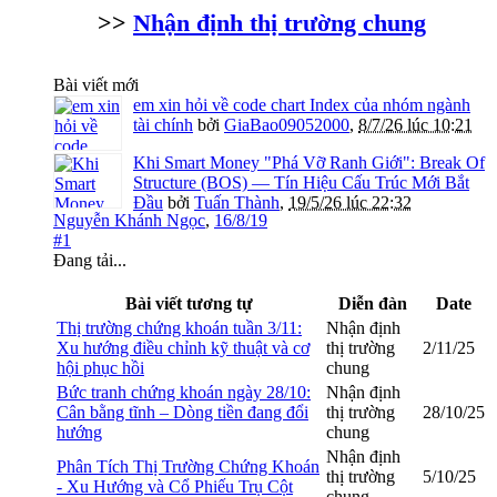
>>
Nhận định thị trường chung
Bài viết mới
em xin hỏi về code chart Index của nhóm ngành
tài chính
bởi
GiaBao09052000
,
8/7/26 lúc 10:21
Khi Smart Money "Phá Vỡ Ranh Giới": Break Of
Structure (BOS) — Tín Hiệu Cấu Trúc Mới Bắt
Đầu
bởi
Tuấn Thành
,
19/5/26 lúc 22:32
Nguyễn Khánh Ngọc
,
16/8/19
#1
Đang tải...
Bài viết tương tự
Diễn đàn
Date
Thị trường chứng khoán tuần 3/11:
Nhận định
Xu hướng điều chỉnh kỹ thuật và cơ
thị trường
2/11/25
hội phục hồi
chung
Bức tranh chứng khoán ngày 28/10:
Nhận định
Cân bằng tĩnh – Dòng tiền đang đổi
thị trường
28/10/25
hướng
chung
Nhận định
Phân Tích Thị Trường Chứng Khoán
thị trường
5/10/25
- Xu Hướng và Cổ Phiếu Trụ Cột
chung