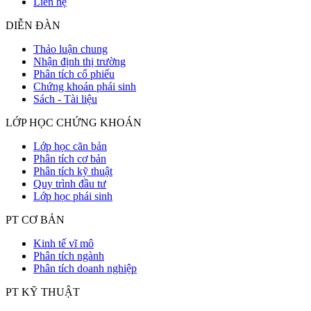
Liên hệ
DIỄN ĐÀN
Thảo luận chung
Nhận định thị trường
Phân tích cổ phiếu
Chứng khoán phái sinh
Sách - Tài liệu
LỚP HỌC CHỨNG KHOÁN
Lớp học căn bản
Phân tích cơ bản
Phân tích kỹ thuật
Quy trình đầu tư
Lớp học phái sinh
PT CƠ BẢN
Kinh tế vĩ mô
Phân tích ngành
Phân tích doanh nghiệp
PT KỸ THUẬT