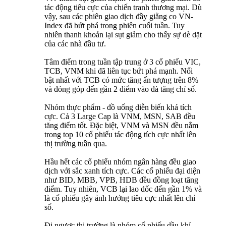
tác động tiêu cực của chiến tranh thương mại. Dù
vậy, sau các phiên giao dịch đầy giằng co VN-
Index đã bứt phá trong phiên cuối tuần. Tuy
nhiên thanh khoản lại sụt giảm cho thấy sự dè dặt
của các nhà đầu tư.
Tâm điểm trong tuần tập trung ở 3 cổ phiếu VIC,
TCB, VNM khi đã liên tục bứt phá mạnh. Nổi
bật nhất với TCB có mức tăng ấn tượng trên 8%
và đóng góp đến gần 2 điểm vào đà tăng chỉ số.
Nhóm thực phẩm - đồ uống diễn biến khá tích
cực. Cả 3 Large Cap là VNM, MSN, SAB đều
tăng điểm tốt. Đặc biệt, VNM và MSN đều nằm
trong top 10 cổ phiếu tác động tích cực nhất lên
thị trường tuần qua.
Hầu hết các cổ phiếu nhóm ngân hàng đều giao
dịch với sắc xanh tích cực. Các cổ phiếu đại diện
như BID, MBB, VPB, HDB đều đồng loạt tăng
điểm. Tuy nhiên, VCB lại lao dốc đến gần 1% và
là cổ phiếu gây ảnh hưởng tiêu cực nhất lên chỉ
số.
Đi ngược thị trường là nhóm cổ phiếu dầu khí