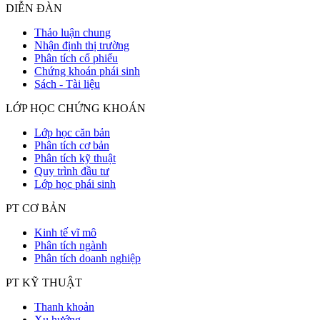
DIỄN ĐÀN
Thảo luận chung
Nhận định thị trường
Phân tích cổ phiếu
Chứng khoán phái sinh
Sách - Tài liệu
LỚP HỌC CHỨNG KHOÁN
Lớp học căn bản
Phân tích cơ bản
Phân tích kỹ thuật
Quy trình đầu tư
Lớp học phái sinh
PT CƠ BẢN
Kinh tế vĩ mô
Phân tích ngành
Phân tích doanh nghiệp
PT KỸ THUẬT
Thanh khoản
Xu hướng