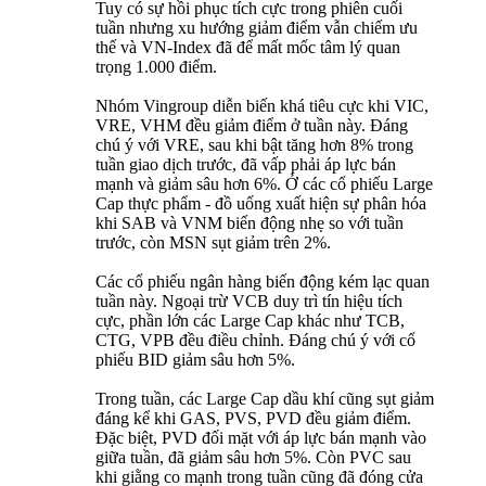
Tuy có sự hồi phục tích cực trong phiên cuối
tuần nhưng xu hướng giảm điểm vẫn chiếm ưu
thế và VN-Index đã để mất mốc tâm lý quan
trọng 1.000 điểm.
Nhóm Vingroup diễn biến khá tiêu cực khi VIC,
VRE, VHM đều giảm điểm ở tuần này. Đáng
chú ý với VRE, sau khi bật tăng hơn 8% trong
tuần giao dịch trước, đã vấp phải áp lực bán
mạnh và giảm sâu hơn 6%. Ở các cổ phiếu Large
Cap thực phẩm - đồ uống xuất hiện sự phân hóa
khi SAB và VNM biến động nhẹ so với tuần
trước, còn MSN sụt giảm trên 2%.
Các cổ phiếu ngân hàng biến động kém lạc quan
tuần này. Ngoại trừ VCB duy trì tín hiệu tích
cực, phần lớn các Large Cap khác như TCB,
CTG, VPB đều điều chỉnh. Đáng chú ý với cổ
phiếu BID giảm sâu hơn 5%.
Trong tuần, các Large Cap dầu khí cũng sụt giảm
đáng kể khi GAS, PVS, PVD đều giảm điểm.
Đặc biệt, PVD đối mặt với áp lực bán mạnh vào
giữa tuần, đã giảm sâu hơn 5%. Còn PVC sau
khi giằng co mạnh trong tuần cũng đã đóng cửa