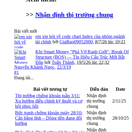
>>
Nhận định thị trường chung
Bài viết mới
em xin hỏi về code chart Index của nhóm ngành
tài chính
bởi
GiaBao09052000
,
8/7/26 lúc 10:21
Khi Smart Money "Phá Vỡ Ranh Giới": Break Of
Structure (BOS) — Tín Hiệu Cấu Trúc Mới Bắt
Đầu
bởi
Tuấn Thành
,
19/5/26 lúc 22:32
Nguyễn Khánh Ngọc
,
22/3/19
#1
Đang tải...
Bài viết tương tự
Diễn đàn
Date
Thị trường chứng khoán tuần 3/11:
Nhận định
Xu hướng điều chỉnh kỹ thuật và cơ
thị trường
2/11/25
hội phục hồi
chung
Bức tranh chứng khoán ngày 28/10:
Nhận định
Cân bằng tĩnh – Dòng tiền đang đổi
thị trường
28/10/25
hướng
chung
Nhận định