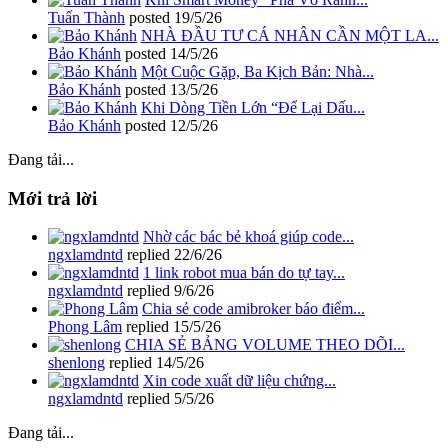
Tuấn Thành
posted
19/5/26
NHÀ ĐẦU TƯ CÁ NHÂN CẦN MỘT LA...
Bảo Khánh
posted
14/5/26
Một Cuộc Gặp, Ba Kịch Bản: Nhà...
Bảo Khánh
posted
13/5/26
Khi Dòng Tiền Lớn “Để Lại Dấu...
Bảo Khánh
posted
12/5/26
Đang tải...
Mới trả lời
Nhờ các bác bẻ khoá giúp code...
ngxlamdntd
replied
22/6/26
1 link robot mua bán do tự tay...
ngxlamdntd
replied
9/6/26
Chia sẻ code amibroker báo điểm...
Phong Lâm
replied
15/5/26
CHIA SẺ BẢNG VOLUME THEO DÕI...
shenlong
replied
14/5/26
Xin code xuất dữ liệu chứng...
ngxlamdntd
replied
5/5/26
Đang tải...