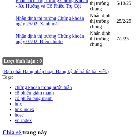
Phân Tích Thị Trường Chứng Khoán
thị trường
5/10/25
- Xu Hướng và Cổ Phiếu Trụ Cột
chung
Nhận định
Nhận định thị trường Chứng khoán
thị trường
25/2/25
ngày 25/02: Xanh mát
chung
Nhận định
Nhận định thị trường Chứng khoán
thị trường
7/2/25
ngày 07/02: Điều chỉnh?
chung
Lượt bình luận : 0
(Bạn phải Đăng nhập hoặc Đăng ký để trả lời bài viết.)
Tags:
chứng khoán trong nước tuần
cổ phiếu giảm mạnh
cổ phiếu tăng mạnh
hnx
hnx-index
hose
vn-index
Chia sẻ
trang này