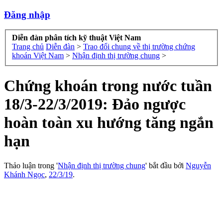
Đăng nhập
Diễn đàn phân tích kỹ thuật Việt Nam
Trang chủ
Diễn đàn
>
Trao đổi chung về thị trường chứng
khoán Việt Nam
>
Nhận định thị trường chung
>
Chứng khoán trong nước tuần
18/3-22/3/2019: Đảo ngược
hoàn toàn xu hướng tăng ngắn
hạn
Thảo luận trong '
Nhận định thị trường chung
' bắt đầu bởi
Nguyễn
Khánh Ngọc
,
22/3/19
.