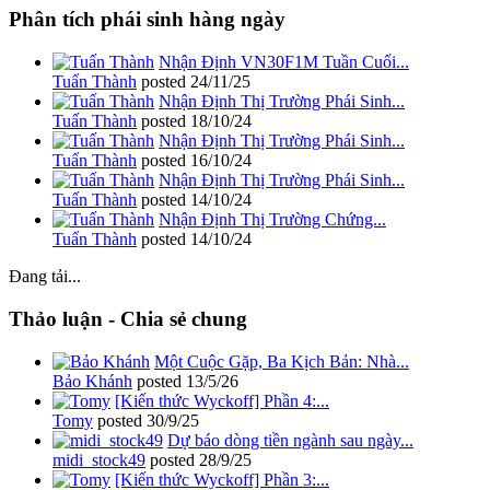
Phân tích phái sinh hàng ngày
Nhận Định VN30F1M Tuần Cuối...
Tuấn Thành
posted
24/11/25
Nhận Định Thị Trường Phái Sinh...
Tuấn Thành
posted
18/10/24
Nhận Định Thị Trường Phái Sinh...
Tuấn Thành
posted
16/10/24
Nhận Định Thị Trường Phái Sinh...
Tuấn Thành
posted
14/10/24
Nhận Định Thị Trường Chứng...
Tuấn Thành
posted
14/10/24
Đang tải...
Thảo luận - Chia sẻ chung
Một Cuộc Gặp, Ba Kịch Bản: Nhà...
Bảo Khánh
posted
13/5/26
[Kiến thức Wyckoff] Phần 4:...
Tomy
posted
30/9/25
Dự báo dòng tiền ngành sau ngày...
midi_stock49
posted
28/9/25
[Kiến thức Wyckoff] Phần 3:...