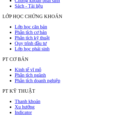
Chứng khoán phái sinh
Sách - Tài liệu
LỚP HỌC CHỨNG KHOÁN
Lớp học căn bản
Phân tích cơ bản
Phân tích kỹ thuật
Quy trình đầu tư
Lớp học phái sinh
PT CƠ BẢN
Kinh tế vĩ mô
Phân tích ngành
Phân tích doanh nghiệp
PT KỸ THUẬT
Thanh khoản
Xu hướng
Indicator