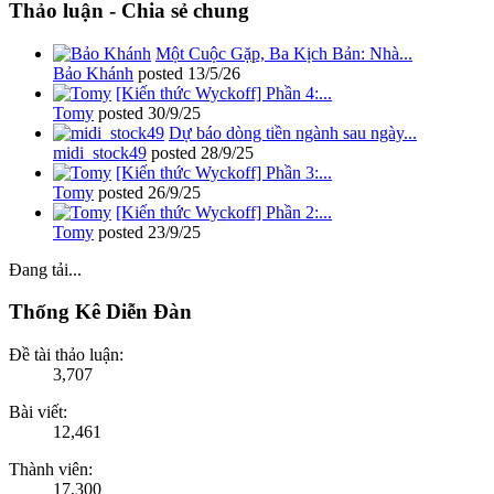
Thảo luận - Chia sẻ chung
Một Cuộc Gặp, Ba Kịch Bản: Nhà...
Bảo Khánh
posted
13/5/26
[Kiến thức Wyckoff] Phần 4:...
Tomy
posted
30/9/25
Dự báo dòng tiền ngành sau ngày...
midi_stock49
posted
28/9/25
[Kiến thức Wyckoff] Phần 3:...
Tomy
posted
26/9/25
[Kiến thức Wyckoff] Phần 2:...
Tomy
posted
23/9/25
Đang tải...
Thống Kê Diễn Đàn
Đề tài thảo luận:
3,707
Bài viết:
12,461
Thành viên:
17,300