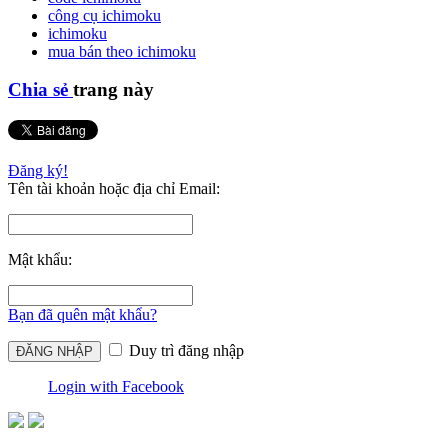
công cụ ichimoku
ichimoku
mua bán theo ichimoku
Chia sẻ
trang này
Đăng ký!
Tên tài khoản hoặc địa chỉ Email:
Mật khẩu:
Bạn đã quên mật khẩu?
Duy trì đăng nhập
Login with Facebook