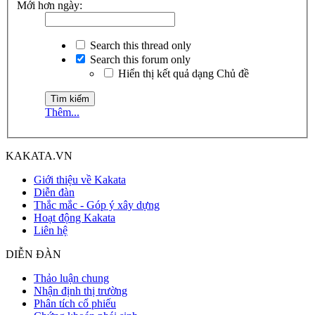
Mới hơn ngày:
Search this thread only
Search this forum only
Hiển thị kết quả dạng Chủ đề
Thêm...
KAKATA.VN
Giới thiệu về Kakata
Diễn đàn
Thắc mắc - Góp ý xây dựng
Hoạt động Kakata
Liên hệ
DIỄN ĐÀN
Thảo luận chung
Nhận định thị trường
Phân tích cổ phiếu