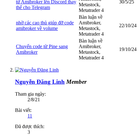
từ Amibroker lên Discord thay
30/5/25
Metastock,
thế cho Telegram
Metatrader 4
Bàn luận về
nhờ các cao thủ giúp đỡ code
Amibroker,
22/10/24
amibroker về volume
Metastock,
Metatrader 4
Bàn luận về
Chuyển code từ Pine sang
Amibroker,
19/10/24
Amibroker
Metastock,
Metatrader 4
Nguyễn Đăng Linh
Member
Tham gia ngày:
2/8/21
Bài viết:
11
Đã được thích:
3