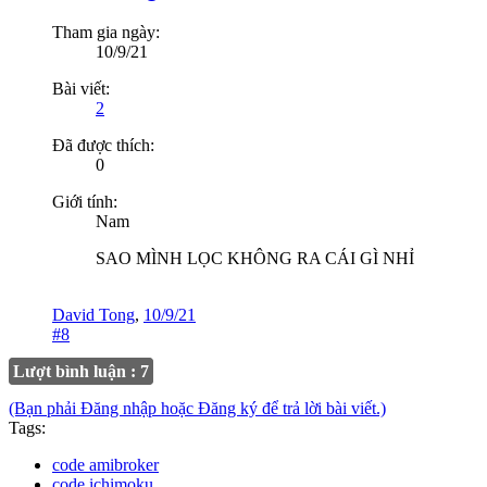
Tham gia ngày:
10/9/21
Bài viết:
2
Đã được thích:
0
Giới tính:
Nam
SAO MÌNH LỌC KHÔNG RA CÁI GÌ NHỈ
David Tong
,
10/9/21
#8
Lượt bình luận : 7
(Bạn phải Đăng nhập hoặc Đăng ký để trả lời bài viết.)
Tags:
code amibroker
code ichimoku