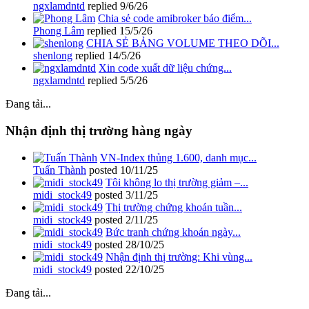
ngxlamdntd
replied
9/6/26
Chia sẻ code amibroker báo điểm...
Phong Lâm
replied
15/5/26
CHIA SẺ BẢNG VOLUME THEO DÕI...
shenlong
replied
14/5/26
Xin code xuất dữ liệu chứng...
ngxlamdntd
replied
5/5/26
Đang tải...
Nhận định thị trường hàng ngày
VN-Index thủng 1.600, danh mục...
Tuấn Thành
posted
10/11/25
Tôi không lo thị trường giảm –...
midi_stock49
posted
3/11/25
Thị trường chứng khoán tuần...
midi_stock49
posted
2/11/25
Bức tranh chứng khoán ngày...
midi_stock49
posted
28/10/25
Nhận định thị trường: Khi vùng...
midi_stock49
posted
22/10/25
Đang tải...