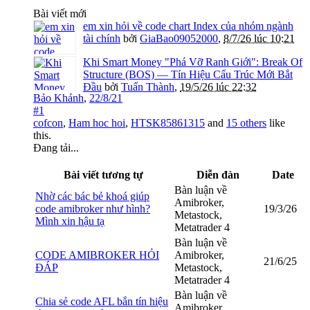
Bài viết mới
em xin hỏi về code chart Index của nhóm ngành
tài chính
bởi
GiaBao09052000
,
8/7/26 lúc 10:21
Khi Smart Money "Phá Vỡ Ranh Giới": Break Of
Structure (BOS) — Tín Hiệu Cấu Trúc Mới Bắt
Đầu
bởi
Tuấn Thành
,
19/5/26 lúc 22:32
Bảo Khánh
,
22/8/21
#1
cofcon
,
Ham hoc hoi
,
HTSK85861315
and
15 others
like
this.
Đang tải...
Bài viết tương tự
Diễn đàn
Date
Bàn luận về
Nhờ các bác bẻ khoá giúp
Amibroker,
code amibroker như hình?
19/3/26
Metastock,
Mình xin hậu tạ
Metatrader 4
Bàn luận về
CODE AMIBROKER HỎI
Amibroker,
21/6/25
ĐÁP
Metastock,
Metatrader 4
Bàn luận về
Chia sẻ code AFL bắn tín hiệu
Amibroker,