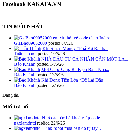
Facebook KAKATA.VN
TIN MỚI NHẤT
em xin hỏi về code chart Index...
GiaBao09052000
posted
8/7/26
Khi Smart Money "Phá Vỡ Ranh...
Tuấn Thành
posted
19/5/26
NHÀ ĐẦU TƯ CÁ NHÂN CẦN MỘT LA...
Bảo Khánh
posted
14/5/26
Một Cuộc Gặp, Ba Kịch Bản: Nhà...
Bảo Khánh
posted
13/5/26
Khi Dòng Tiền Lớn “Để Lại Dấu...
Bảo Khánh
posted
12/5/26
Đang tải...
Mới trả lời
Nhờ các bác bẻ khoá giúp code...
ngxlamdntd
replied
22/6/26
1 link robot mua bán do tự tay...