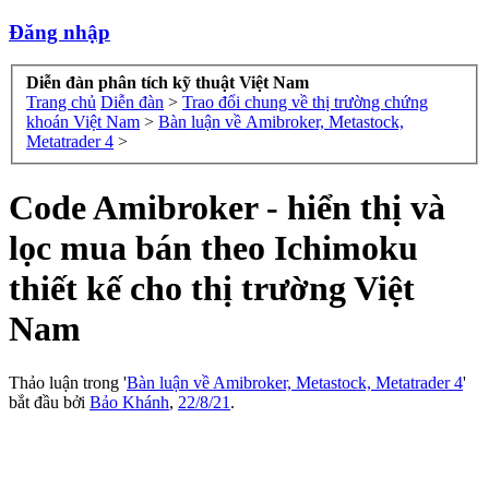
Đăng nhập
Diễn đàn phân tích kỹ thuật Việt Nam
Trang chủ
Diễn đàn
>
Trao đổi chung về thị trường chứng
khoán Việt Nam
>
Bàn luận về Amibroker, Metastock,
Metatrader 4
>
Code Amibroker - hiển thị và
lọc mua bán theo Ichimoku
thiết kế cho thị trường Việt
Nam
Thảo luận trong '
Bàn luận về Amibroker, Metastock, Metatrader 4
'
bắt đầu bởi
Bảo Khánh
,
22/8/21
.