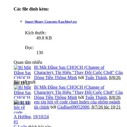
Các file đính kèm:
Smart Money Concepts [LuxAlgo].txt
Kích thước:
49.8 KB
Đọc:
130
Quan tâm nhiều
Bí Mật Đằng Sau CHOCH (Change of
Character): Tín Hiệu "Thay Đổi Cuộc Chơi" Của
Dòng Tiền Thông Minh
bởi
Tuấn Thành
,
8/8/26
Bài viết mới
lúc 11:11
Bí Mật Đằng Sau CHOCH (Change of
Character): Tín Hiệu "Thay Đổi Cuộc Chơi" Của
Dòng Tiền Thông Minh
bởi
Tuấn Thành
,
8/8/26
em xin hỏi về code chart Index của nhóm ngành
lúc 11:11
tài chính
bởi
GiaBao09052000
,
8/7/26 lúc 10:21
A Hướng
,
19/10/24
#1
C.Luận
thích bài này.