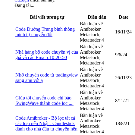
Đang tải...
Bài viết tương tự
Diễn đàn
Date
Bàn luận về
Code Đường Trung bình thông
Amibroker,
16/11/24
minh tự chuyển đổi
Metastock,
Metatrader 4
Bàn luận về
Nhá hàng bộ code chuyển vị của
Amibroker,
9/6/24
giá và các Ema 5-10-20-50
Metastock,
Metatrader 4
Bàn luận về
Nhờ chuyển code từ tradingview
Amibroker,
26/11/23
sang ami với ạ
Metastock,
Metatrader 4
Bàn luận về
Giúp tôi chuyển code chỉ báo
Amibroker,
8/11/21
SwingWave thành code lọc ....
Metastock,
Metatrader 4
Bàn luận về
Code Amibroker - Bộ lọc tất cả
Amibroker,
các loại nến Nhật - Candlestick
18/8/21
Metastock,
dành cho nhà đầu tư chuyên nến
Metatrader 4