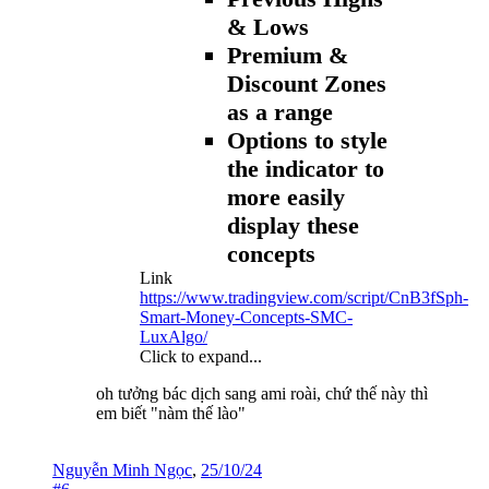
& Lows
Premium &
Discount Zones
as a range
Options to style
the indicator to
more easily
display these
concepts
Link
https://www.tradingview.com/script/CnB3fSph-
Smart-Money-Concepts-SMC-
LuxAlgo/
Click to expand...
oh tưởng bác dịch sang ami roài, chứ thế này thì
em biết "nàm thế lào"
Nguyễn Minh Ngọc
,
25/10/24