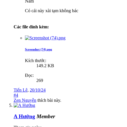
Nam
Có cái này xài tạm không bác
Các file đính kèm:
Screenshot (74).png
Kích thước:
149.2 KB
Đọc:
269
Tiến Lê
,
20/10/24
#4
Zen Nguyễn
thích bài này.
A Hướng
Member