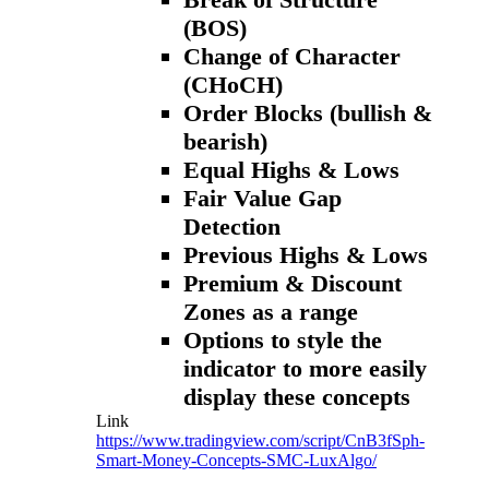
(BOS)
Change of Character
(CHoCH)
Order Blocks (bullish &
bearish)
Equal Highs & Lows
Fair Value Gap
Detection
Previous Highs & Lows
Premium & Discount
Zones as a range
Options to style the
indicator to more easily
display these concepts
Link
https://www.tradingview.com/script/CnB3fSph-
Smart-Money-Concepts-SMC-LuxAlgo/