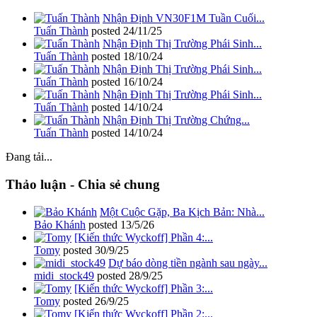
Nhận Định VN30F1M Tuần Cuối...
Tuấn Thành
posted
24/11/25
Nhận Định Thị Trường Phái Sinh...
Tuấn Thành
posted
18/10/24
Nhận Định Thị Trường Phái Sinh...
Tuấn Thành
posted
16/10/24
Nhận Định Thị Trường Phái Sinh...
Tuấn Thành
posted
14/10/24
Nhận Định Thị Trường Chứng...
Tuấn Thành
posted
14/10/24
Đang tải...
Thảo luận - Chia sẻ chung
Một Cuộc Gặp, Ba Kịch Bản: Nhà...
Bảo Khánh
posted
13/5/26
[Kiến thức Wyckoff] Phần 4:...
Tomy
posted
30/9/25
Dự báo dòng tiền ngành sau ngày...
midi_stock49
posted
28/9/25
[Kiến thức Wyckoff] Phần 3:...
Tomy
posted
26/9/25
[Kiến thức Wyckoff] Phần 2:...