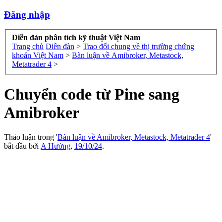
Đăng nhập
Diễn đàn phân tích kỹ thuật Việt Nam
Trang chủ
Diễn đàn
>
Trao đổi chung về thị trường chứng
khoán Việt Nam
>
Bàn luận về Amibroker, Metastock,
Metatrader 4
>
Chuyển code từ Pine sang
Amibroker
Thảo luận trong '
Bàn luận về Amibroker, Metastock, Metatrader 4
'
bắt đầu bởi
A Hướng
,
19/10/24
.