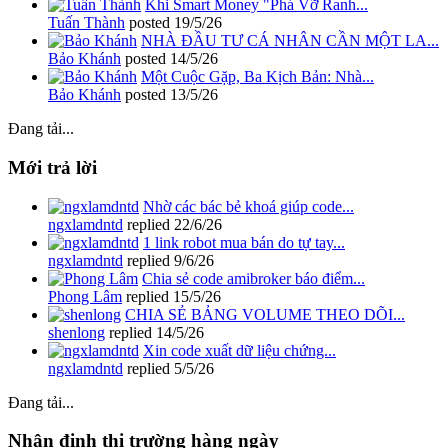
Khi Smart Money "Phá Vỡ Ranh...
Tuấn Thành
posted
19/5/26
NHÀ ĐẦU TƯ CÁ NHÂN CẦN MỘT LA...
Bảo Khánh
posted
14/5/26
Một Cuộc Gặp, Ba Kịch Bản: Nhà...
Bảo Khánh
posted
13/5/26
Đang tải...
Mới trả lời
Nhờ các bác bẻ khoá giúp code...
ngxlamdntd
replied
22/6/26
1 link robot mua bán do tự tay...
ngxlamdntd
replied
9/6/26
Chia sẻ code amibroker báo điểm...
Phong Lâm
replied
15/5/26
CHIA SẺ BẢNG VOLUME THEO DÕI...
shenlong
replied
14/5/26
Xin code xuất dữ liệu chứng...
ngxlamdntd
replied
5/5/26
Đang tải...
Nhận định thị trường hàng ngày