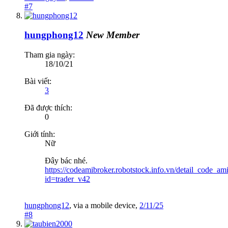
#7
hungphong12
New Member
Tham gia ngày:
18/10/21
Bài viết:
3
Đã được thích:
0
Giới tính:
Nữ
Đây bác nhé.
https://codeamibroker.robotstock.info.vn/detail_code_am
id=trader_v42
hungphong12
,
via
a mobile device
,
2/11/25
#8