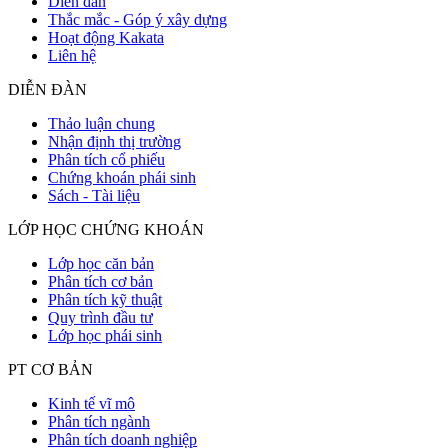
Diễn đàn
Thắc mắc - Góp ý xây dựng
Hoạt động Kakata
Liên hệ
DIỄN ĐÀN
Thảo luận chung
Nhận định thị trường
Phân tích cổ phiếu
Chứng khoán phái sinh
Sách - Tài liệu
LỚP HỌC CHỨNG KHOÁN
Lớp học căn bản
Phân tích cơ bản
Phân tích kỹ thuật
Quy trình đầu tư
Lớp học phái sinh
PT CƠ BẢN
Kinh tế vĩ mô
Phân tích ngành
Phân tích doanh nghiệp