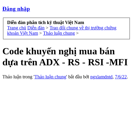
Đăng nhập
Diễn đàn phân tích kỹ thuật Việt Nam
Trang chủ
Diễn đàn
>
Trao đổi chung về thị trường chứng
khoán Việt Nam
>
Thảo luận chung
>
Code khuyến nghị mua bán
dựa trên ADX - RS - RSI -MFI
Thảo luận trong '
Thảo luận chung
' bắt đầu bởi
ngxlamdntd
,
7/6/22
.