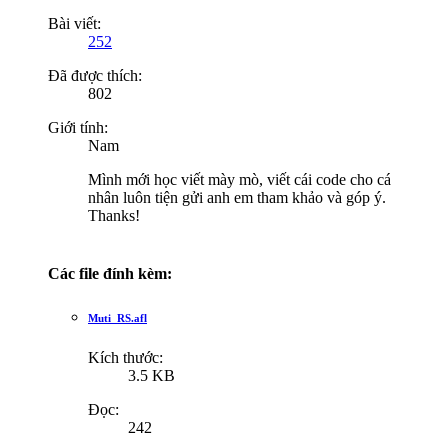
Bài viết:
252
Đã được thích:
802
Giới tính:
Nam
Mình mới học viết mày mò, viết cái code cho cá
nhân luôn tiện gửi anh em tham khảo và góp ý.
Thanks!
Các file đính kèm:
Muti_RS.afl
Kích thước:
3.5 KB
Đọc:
242