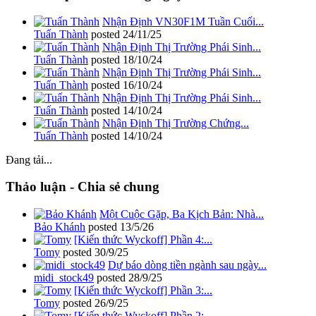
Nhận Định VN30F1M Tuần Cuối...
Tuấn Thành
posted
24/11/25
Nhận Định Thị Trường Phái Sinh...
Tuấn Thành
posted
18/10/24
Nhận Định Thị Trường Phái Sinh...
Tuấn Thành
posted
16/10/24
Nhận Định Thị Trường Phái Sinh...
Tuấn Thành
posted
14/10/24
Nhận Định Thị Trường Chứng...
Tuấn Thành
posted
14/10/24
Đang tải...
Thảo luận - Chia sẻ chung
Một Cuộc Gặp, Ba Kịch Bản: Nhà...
Bảo Khánh
posted
13/5/26
[Kiến thức Wyckoff] Phần 4:...
Tomy
posted
30/9/25
Dự báo dòng tiền ngành sau ngày...
midi_stock49
posted
28/9/25
[Kiến thức Wyckoff] Phần 3:...
Tomy
posted
26/9/25
[Kiến thức Wyckoff] Phần 2:...