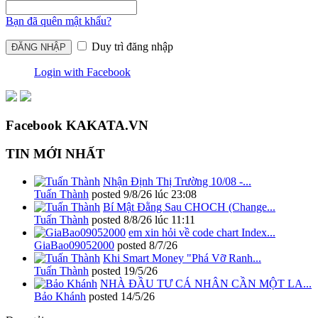
Bạn đã quên mật khẩu?
Duy trì đăng nhập
Login with Facebook
Facebook KAKATA.VN
TIN MỚI NHẤT
Nhận Định Thị Trường 10/08 -...
Tuấn Thành
posted
9/8/26 lúc 23:08
Bí Mật Đằng Sau CHOCH (Change...
Tuấn Thành
posted
8/8/26 lúc 11:11
em xin hỏi về code chart Index...
GiaBao09052000
posted
8/7/26
Khi Smart Money "Phá Vỡ Ranh...
Tuấn Thành
posted
19/5/26
NHÀ ĐẦU TƯ CÁ NHÂN CẦN MỘT LA...
Bảo Khánh
posted
14/5/26