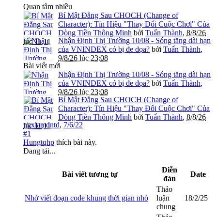
Quan tâm nhiều
Bí Mật Đằng Sau CHOCH (Change of
Character): Tín Hiệu "Thay Đổi Cuộc Chơi" Của
Dòng Tiền Thông Minh
bởi
Tuấn Thành
,
8/8/26
Nhận Định Thị Trường 10/08 - Sóng tăng dài hạn
lúc 11:11
của VNINDEX có bị đe dọa?
bởi
Tuấn Thành
,
9/8/26 lúc 23:08
Bài viết mới
Nhận Định Thị Trường 10/08 - Sóng tăng dài hạn
của VNINDEX có bị đe dọa?
bởi
Tuấn Thành
,
9/8/26 lúc 23:08
Bí Mật Đằng Sau CHOCH (Change of
Character): Tín Hiệu "Thay Đổi Cuộc Chơi" Của
Dòng Tiền Thông Minh
bởi
Tuấn Thành
,
8/8/26
ngxlamdntd
,
7/6/22
lúc 11:11
#1
Hungtqhp
thích bài này.
Đang tải...
Diễn
Bài viết tương tự
Date
đàn
Thảo
Nhờ viết đoạn code khung thời gian nhỏ
luận
18/2/25
chung