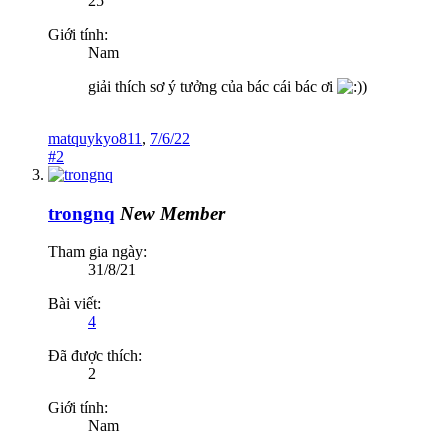
25
Giới tính:
Nam
giải thích sơ ý tưởng của bác cái bác ơi
)
matquykyo811
,
7/6/22
#2
trongnq
New Member
Tham gia ngày:
31/8/21
Bài viết:
4
Đã được thích:
2
Giới tính:
Nam