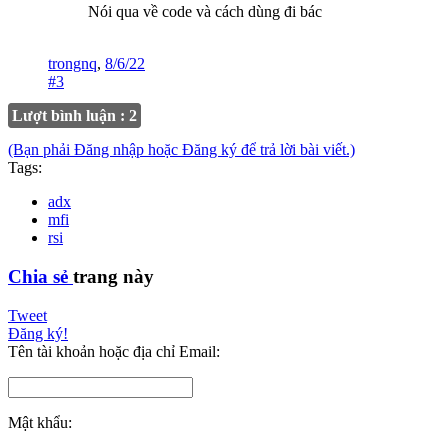
Nói qua về code và cách dùng đi bác
trongnq
,
8/6/22
#3
Lượt bình luận : 2
(Bạn phải Đăng nhập hoặc Đăng ký để trả lời bài viết.)
Tags:
adx
mfi
rsi
Chia sẻ
trang này
Tweet
Đăng ký!
Tên tài khoản hoặc địa chỉ Email:
Mật khẩu: