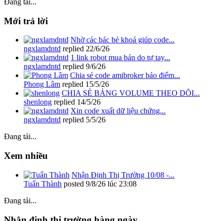
Đang tải...
Mới trả lời
Nhờ các bác bẻ khoá giúp code...
ngxlamdntd
replied
22/6/26
1 link robot mua bán do tự tay...
ngxlamdntd
replied
9/6/26
Chia sẻ code amibroker báo điểm...
Phong Lâm
replied
15/5/26
CHIA SẺ BẢNG VOLUME THEO DÕI...
shenlong
replied
14/5/26
Xin code xuất dữ liệu chứng...
ngxlamdntd
replied
5/5/26
Đang tải...
Xem nhiều
Nhận Định Thị Trường 10/08 -...
Tuấn Thành
posted
9/8/26 lúc 23:08
Đang tải...
Nhận định thị trường hàng ngày