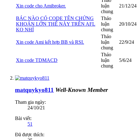
Thảo
Xin code cho Amibroker.
luận
21/12/24
chung
BÁC NÀO CÓ CODE TÊN CHỨNG
Thảo
KHOÁN LỚN THẾ NÀY TRÊN AFL
luận
20/10/24
KO NHỈ
chung
Thảo
Xin code Ami kết hợp BB và RSI.
luận
22/9/24
chung
Thảo
Xin code TDMACD
luận
5/6/24
chung
matquykyo811
Well-Known Member
Tham gia ngày:
24/10/21
Bài viết:
51
Đã được thích: