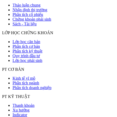
Thảo luận chung
Nhận định thị trường
Phân tích cổ phiếu
Chứng khoán phái sinh
Sách - Tài liệu
LỚP HỌC CHỨNG KHOÁN
Lớp học căn bản
Phân tích cơ bản
Phân tích kỹ thuật
Quy trình đầu tư
Lớp học phái sinh
PT CƠ BẢN
Kinh tế vĩ mô
Phân tích ngành
Phân tích doanh nghiệp
PT KỸ THUẬT
Thanh khoản
Xu hướng
Indicator