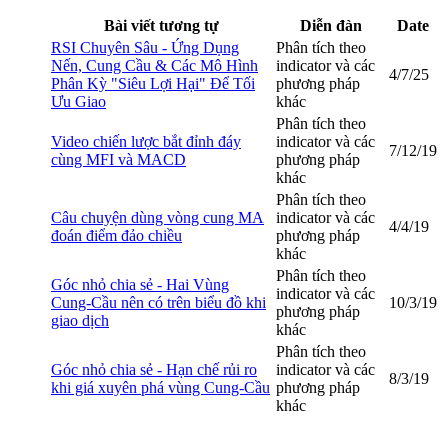
Bài viết tương tự
Diễn đàn
Date
RSI Chuyên Sâu - Ứng Dụng
Phân tích theo
Nến, Cung Cầu & Các Mô Hình
indicator và các
4/7/25
Phân Kỳ "Siêu Lợi Hại" Để Tối
phương pháp
Ưu Giao
khác
Phân tích theo
Video chiến lược bắt đỉnh đáy
indicator và các
7/12/19
cùng MFI và MACD
phương pháp
khác
Phân tích theo
Câu chuyện dùng vòng cung MA
indicator và các
4/4/19
đoán điểm đảo chiều
phương pháp
khác
Phân tích theo
Góc nhỏ chia sẻ - Hai Vùng
indicator và các
Cung-Cầu nên có trên biểu đồ khi
10/3/19
phương pháp
giao dịch
khác
Phân tích theo
Góc nhỏ chia sẻ - Hạn chế rủi ro
indicator và các
8/3/19
khi giá xuyên phá vùng Cung-Cầu
phương pháp
khác