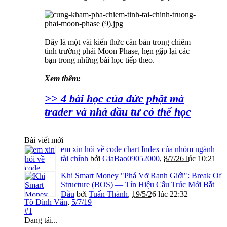
Đây là một vài kiến thức căn bản trong chiêm
tinh trường phái Moon Phase, hẹn gặp lại các
bạn trong những bài học tiếp theo.
Xem thêm:
>> 4 bài học của đức phật mà
trader và nhà đầu tư có thể học
Bài viết mới
em xin hỏi về code chart Index của nhóm ngành
tài chính
bởi
GiaBao09052000
,
8/7/26 lúc 10:21
Khi Smart Money "Phá Vỡ Ranh Giới": Break Of
Structure (BOS) — Tín Hiệu Cấu Trúc Mới Bắt
Đầu
bởi
Tuấn Thành
,
19/5/26 lúc 22:32
Tô Đình Văn
,
5/7/19
#1
Đang tải...