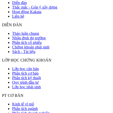
Diễn đàn
Thắc mắc - Góp ý xây dựng
Hoạt động Kakata
Liên hệ
DIỄN ĐÀN
Thảo luận chung
Nhận định thị trường
Phân tích cổ phiếu
Chứng khoán phái sinh
Sách - Tài liệu
LỚP HỌC CHỨNG KHOÁN
Lớp học căn bản
Phân tích cơ bản
Phân tích kỹ thuật
Quy trình đầu tư
Lớp học phái sinh
PT CƠ BẢN
Kinh tế vĩ mô
Phân tích ngành