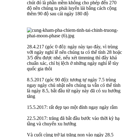
chút đó là phần mềm không cho phép đến 270
độ nên chúng ta phải luyến lái bằng cách cộng
thêm 90 độ sau cái ngày 180 độ
28.4.217 (góc 0 đô): ngày này tạo đáy, vì trùng
với ngày nghỉ lễ nên chúng ta có thể tính 28 hoặc
3/5 đều được nhé, nếu xét timming thì đây khá
chuẩn xác, chỉ bị lệch ở những ngày nghỉ lễ tùy
quốc gia thôi
8.5.2017 (góc 90 độ): tương tự ngày 7.5 trùng
ngay ngày chủ nhật nên chúng ta vẫn có thể tính
là ngày 8.5, bắt đầu từ ngày này đã có xu hướng
tăng
15.5.2017: rất đẹp tạo một đỉnh ngay ngày rằm
22.5.2017: trăng đã bắt đầu bước vào thời kỳ hạ
tầng và chuyển xu hướng
Và cuối cùng trở lại trăng non vào ngày 28.5