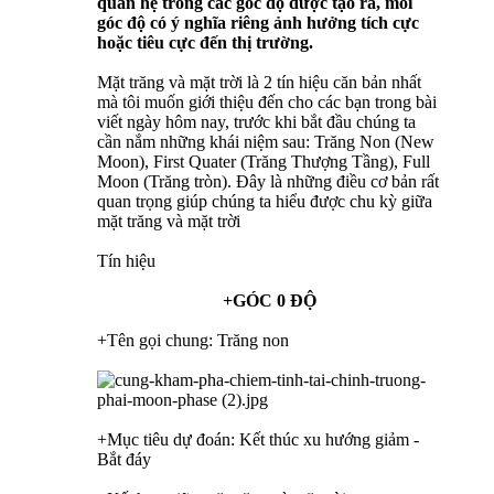
quan hệ trong các góc độ được tạo ra, mỗi
góc độ có ý nghĩa riêng ảnh hưởng tích cực
hoặc tiêu cực đến thị trường.
Mặt trăng và mặt trời là 2 tín hiệu căn bản nhất
mà tôi muốn giới thiệu đến cho các bạn trong bài
viết ngày hôm nay, trước khi bắt đầu chúng ta
cần nắm những khái niệm sau: Trăng Non (New
Moon), First Quater (Trăng Thượng Tầng), Full
Moon (Trăng tròn). Đây là những điều cơ bản rất
quan trọng giúp chúng ta hiểu được chu kỳ giữa
mặt trăng và mặt trời
Tín hiệu
+GÓC 0 ĐỘ
+Tên gọi chung: Trăng non
+Mục tiêu dự đoán: Kết thúc xu hướng giảm -
Bắt đáy