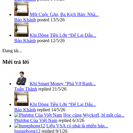
Một Cuộc Gặp, Ba Kịch Bản: Nhà...
Bảo Khánh
posted
13/5/26
Khi Dòng Tiền Lớn “Để Lại Dấu...
Bảo Khánh
posted
12/5/26
Đang tải...
Mới trả lời
Khi Smart Money "Phá Vỡ Ranh...
Tuấn Thành
replied
21/5/26
Khi Dòng Tiền Lớn “Để Lại Dấu...
Bảo Khánh
replied
14/5/26
Học cùng Wyckoff, bí mật của...
Phương Của Việt Nam
replied
6/3/26
Liệu VSA có phải là phiên bản...
hungphong12
replied
9/1/26