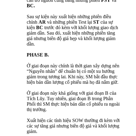
cản trở nguồn cung bằng những phiên
PSY
và
BC.
Sau sự kiện này xuất hiện những phiên điều
chỉnh
AR
và những phiên Test lại
ST
của sự
kiện
BC
trước đó kèm với khối lượng giao dịch
giảm dần. Sau đó, xuất hiện những phiên tăng
giá nhưng biên độ giá hẹp và khối lượng giảm
dần.
PHASE B.
Ở giai đoạn này chính là thời gian xây dựng nên
“Nguyên nhân” để chuẩn bị có một xu hướng
giảm trong tương lai. Khi này, SM bắt đầu thực
hiện bán dần lượng cổ phiếu mà họ đã nắm giữ.
Ở giai đoạn này khá giống với giai đoạn B của
Tích Lũy. Tuy nhiên, giai đoạn B trong Phân
Phối thì SM thực hiện bán dần cổ phiếu ra ngoài
thị trường.
Xuất hiện các tính hiệu SOW thường đi kèm với
các sự tăng giá nhưng biên độ giá và khối lượng
giảm.