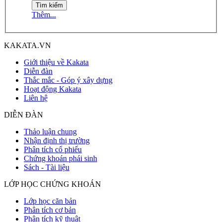
Thêm...
KAKATA.VN
Giới thiệu về Kakata
Diễn đàn
Thắc mắc - Góp ý xây dựng
Hoạt động Kakata
Liên hệ
DIỄN ĐÀN
Thảo luận chung
Nhận định thị trường
Phân tích cổ phiếu
Chứng khoán phái sinh
Sách - Tài liệu
LỚP HỌC CHỨNG KHOÁN
Lớp học căn bản
Phân tích cơ bản
Phân tích kỹ thuật