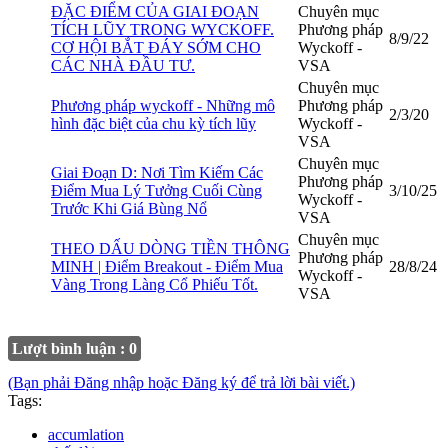
ĐẶC ĐIỂM CỦA GIAI ĐOẠN
Chuyên mục
TÍCH LŨY TRONG WYCKOFF.
Phương pháp
8/9/22
CƠ HỘI BẮT ĐÁY SỚM CHO
Wyckoff -
CÁC NHÀ ĐẦU TƯ.
VSA
Chuyên mục
Phương pháp wyckoff - Những mô
Phương pháp
2/3/20
hình đặc biệt của chu kỳ tích lũy
Wyckoff -
VSA
Chuyên mục
Giai Đoạn D: Nơi Tìm Kiếm Các
Phương pháp
Điểm Mua Lý Tưởng Cuối Cùng
3/10/25
Wyckoff -
Trước Khi Giá Bùng Nổ
VSA
Chuyên mục
THEO DẤU DÒNG TIỀN THÔNG
Phương pháp
MINH | Điểm Breakout - Điểm Mua
28/8/24
Wyckoff -
Vàng Trong Làng Cổ Phiếu Tốt.
VSA
Lượt bình luận : 0
(Bạn phải Đăng nhập hoặc Đăng ký để trả lời bài viết.)
Tags:
accumlation