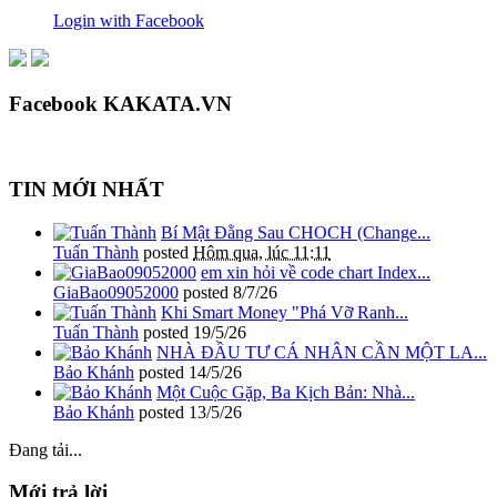
Login with Facebook
Facebook KAKATA.VN
TIN MỚI NHẤT
Bí Mật Đằng Sau CHOCH (Change...
Tuấn Thành
posted
Hôm qua, lúc 11:11
em xin hỏi về code chart Index...
GiaBao09052000
posted
8/7/26
Khi Smart Money "Phá Vỡ Ranh...
Tuấn Thành
posted
19/5/26
NHÀ ĐẦU TƯ CÁ NHÂN CẦN MỘT LA...
Bảo Khánh
posted
14/5/26
Một Cuộc Gặp, Ba Kịch Bản: Nhà...
Bảo Khánh
posted
13/5/26
Đang tải...
Mới trả lời