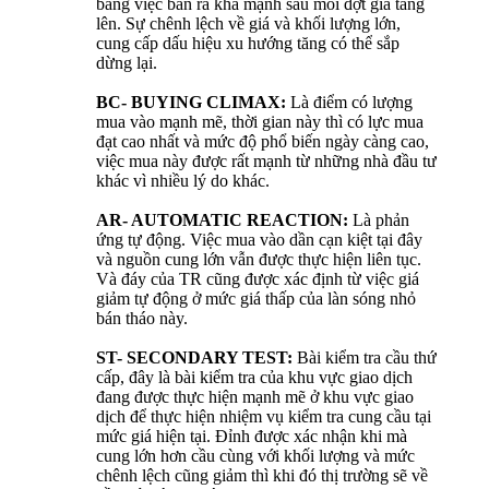
bằng việc bán ra khá mạnh sau mỗi đợt giá tăng
lên. Sự chênh lệch về giá và khối lượng lớn,
cung cấp dấu hiệu xu hướng tăng có thể sắp
dừng lại.
BC- BUYING CLIMAX:
Là điểm có lượng
mua vào mạnh mẽ, thời gian này thì có lực mua
đạt cao nhất và mức độ phổ biến ngày càng cao,
việc mua này được rất mạnh từ những nhà đầu tư
khác vì nhiều lý do khác.
AR- AUTOMATIC REACTION:
Là phản
ứng tự động. Việc mua vào dần cạn kiệt tại đây
và nguồn cung lớn vẫn được thực hiện liên tục.
Và đáy của TR cũng được xác định từ việc giá
giảm tự động ở mức giá thấp của làn sóng nhỏ
bán tháo này.
ST- SECONDARY TEST:
Bài kiểm tra cầu thứ
cấp, đây là bài kiểm tra của khu vực giao dịch
đang được thực hiện mạnh mẽ ở khu vực giao
dịch để thực hiện nhiệm vụ kiểm tra cung cầu tại
mức giá hiện tại. Đỉnh được xác nhận khi mà
cung lớn hơn cầu cùng với khối lượng và mức
chênh lệch cũng giảm thì khi đó thị trường sẽ về