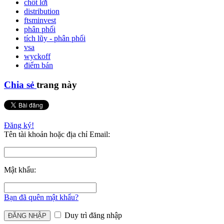
chốt lời
distribution
ftsminvest
phân phối
tích lũy - phân phối
vsa
wyckoff
điểm bán
Chia sẻ
trang này
Đăng ký!
Tên tài khoản hoặc địa chỉ Email:
Mật khẩu:
Bạn đã quên mật khẩu?
Duy trì đăng nhập