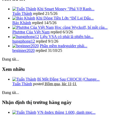
Khi Smart Money "Phá Vỡ Ranh...
Tuấn Thành
replied
21/5/26
Khi Dòng Tiền Lớn “Để Lại Dấu...
Bảo Khánh
replied
14/5/26
Học cùng Wyckoff, bí mật của...
Phương Của Việt Nam
replied
6/3/26
Liệu VSA có phải là phiên bản...
hungphong12
replied
9/1/26
Phần mềm tradeguider phái...
beginner2020
replied
31/10/25
Đang tải...
Xem nhiều
Bí Mật Đằng Sau CHOCH (Change...
Tuấn Thành
posted
Hôm qua, lúc 11:11
Đang tải...
Nhận định thị trường hàng ngày
VN-Index thủng 1.600, danh mục...