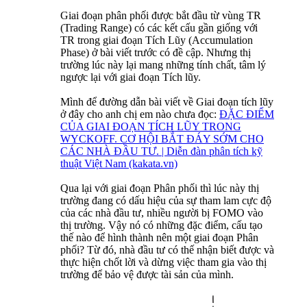
Giai đoạn phân phối được bắt đầu từ vùng TR
(Trading Range) có các kết cấu gần giống với
TR trong giai đoạn Tích Lũy (Accumulation
Phase) ở bài viết trước có đề cập. Nhưng thị
trường lúc này lại mang những tính chất, tâm lý
ngược lại với giai đoạn Tích lũy.
Mình để đường dẫn bài viết về Giai đoạn tích lũy
ở đây cho anh chị em nào chưa đọc:
ĐẶC ĐIỂM
CỦA GIAI ĐOẠN TÍCH LŨY TRONG
WYCKOFF. CƠ HỘI BẮT ĐÁY SỚM CHO
CÁC NHÀ ĐẦU TƯ. | Diễn đàn phân tích kỹ
thuật Việt Nam (kakata.vn)
Qua lại với giai đoạn Phân phối thì lúc này thị
trường đang có dấu hiệu của sự tham lam cực độ
của các nhà đầu tư, nhiều người bị FOMO vào
thị trường. Vậy nó có những đặc điểm, cấu tạo
thế nào để hình thành nên một giai đoạn Phân
phối? Từ đó, nhà đầu tư có thế nhận biết được và
thực hiện chốt lời và dừng việc tham gia vào thị
trường để bảo vệ được tài sản của mình.