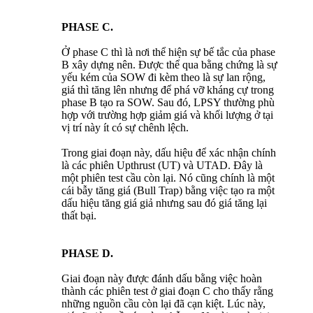
PHASE C.
Ở phase C thì là nơi thể hiện sự bế tắc của phase
B xây dựng nên. Được thể qua bằng chứng là sự
yếu kém của SOW đi kèm theo là sự lan rộng,
giá thì tăng lên nhưng để phá vỡ kháng cự trong
phase B tạo ra SOW. Sau đó, LPSY thường phù
hợp với trường hợp giảm giá và khối lượng ở tại
vị trí này ít có sự chênh lệch.
Trong giai đoạn này, dấu hiệu để xác nhận chính
là các phiên Upthrust (UT) và UTAD. Đây là
một phiên test cầu còn lại. Nó cũng chính là một
cái bẫy tăng giá (Bull Trap) bằng việc tạo ra một
dấu hiệu tăng giá giả nhưng sau đó giá tăng lại
thất bại.
PHASE D.
Giai đoạn này được đánh dấu bằng việc hoàn
thành các phiên test ở giai đoạn C cho thấy rằng
những nguồn cầu còn lại đã cạn kiệt. Lúc này,