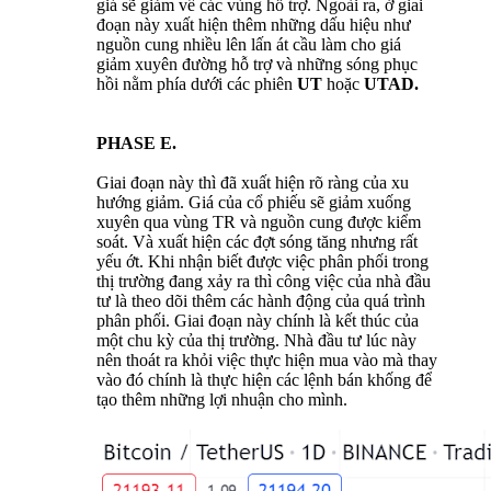
giá sẽ giảm về các vùng hỗ trợ. Ngoài ra, ở giai
đoạn này xuất hiện thêm những dấu hiệu như
nguồn cung nhiều lên lấn át cầu làm cho giá
giảm xuyên đường hỗ trợ và những sóng phục
hồi nằm phía dưới các phiên
UT
hoặc
UTAD.
PHASE E.
Giai đoạn này thì đã xuất hiện rõ ràng của xu
hướng giảm. Giá của cổ phiếu sẽ giảm xuống
xuyên qua vùng TR và nguồn cung được kiểm
soát. Và xuất hiện các đợt sóng tăng nhưng rất
yếu ớt. Khi nhận biết được việc phân phối trong
thị trường đang xảy ra thì công việc của nhà đầu
tư là theo dõi thêm các hành động của quá trình
phân phối. Giai đoạn này chính là kết thúc của
một chu kỳ của thị trường. Nhà đầu tư lúc này
nên thoát ra khỏi việc thực hiện mua vào mà thay
vào đó chính là thực hiện các lệnh bán khống để
tạo thêm những lợi nhuận cho mình.