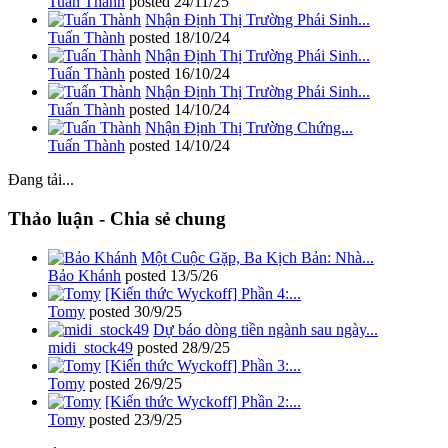
Tuấn Thành
posted
24/11/25
Nhận Định Thị Trường Phái Sinh...
Tuấn Thành
posted
18/10/24
Nhận Định Thị Trường Phái Sinh...
Tuấn Thành
posted
16/10/24
Nhận Định Thị Trường Phái Sinh...
Tuấn Thành
posted
14/10/24
Nhận Định Thị Trường Chứng...
Tuấn Thành
posted
14/10/24
Đang tải...
Thảo luận - Chia sẻ chung
Một Cuộc Gặp, Ba Kịch Bản: Nhà...
Bảo Khánh
posted
13/5/26
[Kiến thức Wyckoff] Phần 4:...
Tomy
posted
30/9/25
Dự báo dòng tiền ngành sau ngày...
midi_stock49
posted
28/9/25
[Kiến thức Wyckoff] Phần 3:...
Tomy
posted
26/9/25
[Kiến thức Wyckoff] Phần 2:...
Tomy
posted
23/9/25