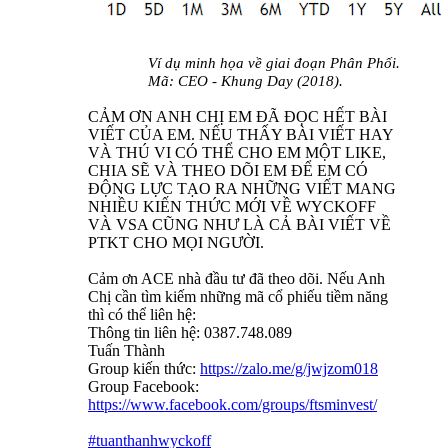
Ví dụ minh họa về giai đoạn Phân Phối.
Mã: CEO - Khung Day (2018).
CẢM ƠN ANH CHỊ EM ĐÃ ĐỌC HẾT BÀI
VIẾT CỦA EM. NẾU THẤY BÀI VIẾT HAY
VÀ THÚ VI CÓ THỂ CHO EM MỘT LIKE,
CHIA SẼ VÀ THEO DÕI EM ĐỂ EM CÓ
ĐỘNG LỰC TẠO RA NHỮNG VIẾT MANG
NHIỀU KIẾN THỨC MỚI VỀ WYCKOFF
VÀ VSA CŨNG NHƯ LÀ CẢ BÀI VIẾT VỀ
PTKT CHO MỌI NGƯỜI.
Cảm ơn ACE nhà đầu tư đã theo dõi. Nếu Anh
Chị cần tìm kiếm những mã cổ phiếu tiềm năng
thì có thể liên hệ:
Thông tin liên hệ: 0387.748.089
Tuấn Thành
Group kiến thức:
https://zalo.me/g/jwjzom018
Group Facebook:
https://www.facebook.com/groups/ftsminvest/
#tuanthanhwyckoff