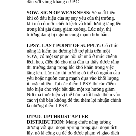
dần với vùng kháng cự BC.
SOW- SIGN OF WEAKNESS:
Sẽ xuất hiện
khi có dấu hiệu của sự suy yếu của thị trường,
khi mà có mức chênh lệch và khối lượng tăng lên
trong khi giá đang giảm xuống. Lúc này, thị
trường đang bị nguồn cung mạnh hơn hẳn.
LPSY- LAST POINT OF SUPPLY:
Có chức
năng là kiểm tra đường hỗ trợ phía trên một
SOW, có một sự phục hồi rất nhỏ ở mức chênh
lệch hẹp, điều đó cho nhà đầu tư thấy được rằng
thị trường đang trong lúc khó khăn trong việc
tăng lên. Lúc này thì trường có thể có nguồn cầu
yếu hoặc nguồn cung mạnh dựa vào khối lượng
ít hoặc nhiều. Tại các điểm LPSY thì các điểm
báo hiệu cho việc bắt đầu một xu hướng giảm.
Nơi mà thực hiện vị thế bán ra tốt hoặc thêm vào
các vị thế bán khống để thu thêm lợi nhuận chính
là những điểm LPSY.
UTAD- UPTHRUST AFTER
DISTRIBUTION:
Mang chức năng tương
đương với giai đoạn Spring trong giai đoạn tích
lũy, nó là công cụ để đo được phạm vi giao dịch