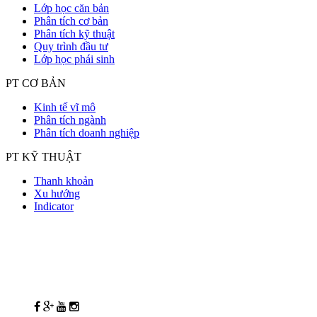
Lớp học căn bản
Phân tích cơ bản
Phân tích kỹ thuật
Quy trình đầu tư
Lớp học phái sinh
PT CƠ BẢN
Kinh tế vĩ mô
Phân tích ngành
Phân tích doanh nghiệp
PT KỸ THUẬT
Thanh khoản
Xu hướng
Indicator