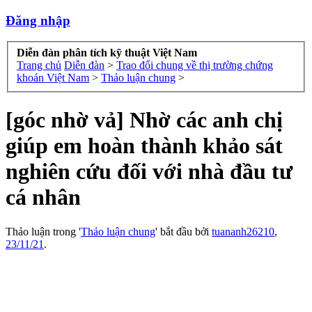
Đăng nhập
Diễn đàn phân tích kỹ thuật Việt Nam
Trang chủ
Diễn đàn
>
Trao đổi chung về thị trường chứng
khoán Việt Nam
>
Thảo luận chung
>
[góc nhờ vả] Nhờ các anh chị
giúp em hoàn thành khảo sát
nghiên cứu đối với nhà đầu tư
cá nhân
Thảo luận trong '
Thảo luận chung
' bắt đầu bởi
tuananh26210
,
23/11/21
.