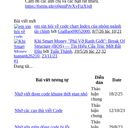
Cám ơn các anh chị và các bạn rất nhiều.
https://forms.gle/o9gniPJvXvFizXjs8
Bài viết mới
em xin hỏi về code chart Index của nhóm ngành
tài chính
bởi
GiaBao09052000
,
8/7/26 lúc 10:21
Khi Smart Money "Phá Vỡ Ranh Giới": Break Of
Structure (BOS) — Tín Hiệu Cấu Trúc Mới Bắt
Đầu
bởi
Tuấn Thành
,
19/5/26 lúc 22:32
tuananh26210
,
23/11/21
#1
Đang tải...
Diễn
Bài viết tương tự
Date
đàn
Thảo
Nhờ viết đoạn code khung thời gian nhỏ
luận
18/2/25
chung
Thảo
Nhờ các cao thủ viết Code
luận
12/10/23
chung
Thảo
Nhờ sửa giúp dòng code bị lỗi
luận
29/8/23