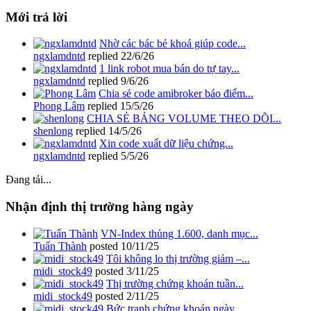
Mới trả lời
Nhờ các bác bẻ khoá giúp code...
ngxlamdntd
replied
22/6/26
1 link robot mua bán do tự tay...
ngxlamdntd
replied
9/6/26
Chia sẻ code amibroker báo điểm...
Phong Lâm
replied
15/5/26
CHIA SẺ BẢNG VOLUME THEO DÕI...
shenlong
replied
14/5/26
Xin code xuất dữ liệu chứng...
ngxlamdntd
replied
5/5/26
Đang tải...
Nhận định thị trường hàng ngày
VN-Index thủng 1.600, danh mục...
Tuấn Thành
posted
10/11/25
Tôi không lo thị trường giảm –...
midi_stock49
posted
3/11/25
Thị trường chứng khoán tuần...
midi_stock49
posted
2/11/25
Bức tranh chứng khoán ngày...