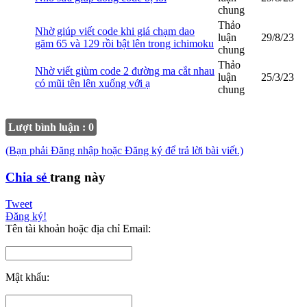
chung
Thảo
Nhờ giúp viết code khi giá chạm dao
luận
29/8/23
găm 65 và 129 rồi bật lên trong ichimoku
chung
Thảo
Nhờ viết giùm code 2 đường ma cắt nhau
luận
25/3/23
có mũi tên lên xuống với ạ
chung
Lượt bình luận : 0
(Bạn phải Đăng nhập hoặc Đăng ký để trả lời bài viết.)
Chia sẻ
trang này
Tweet
Đăng ký!
Tên tài khoản hoặc địa chỉ Email:
Mật khẩu: