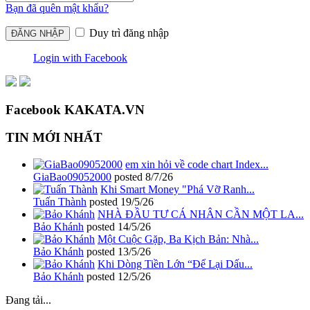
Bạn đã quên mật khẩu?
Duy trì đăng nhập
Login with Facebook
Facebook KAKATA.VN
TIN MỚI NHẤT
em xin hỏi về code chart Index...
GiaBao09052000
posted
8/7/26
Khi Smart Money "Phá Vỡ Ranh...
Tuấn Thành
posted
19/5/26
NHÀ ĐẦU TƯ CÁ NHÂN CẦN MỘT LA...
Bảo Khánh
posted
14/5/26
Một Cuộc Gặp, Ba Kịch Bản: Nhà...
Bảo Khánh
posted
13/5/26
Khi Dòng Tiền Lớn “Để Lại Dấu...
Bảo Khánh
posted
12/5/26
Đang tải...