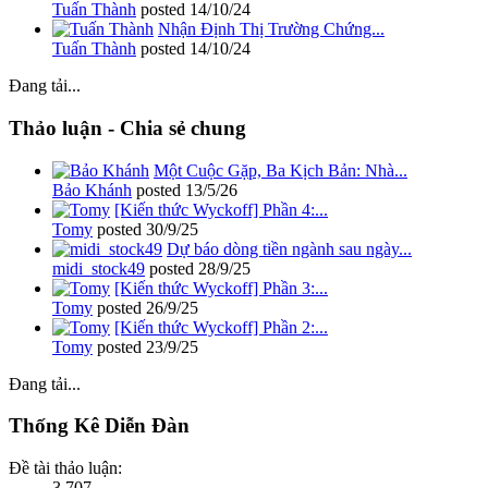
Tuấn Thành
posted
14/10/24
Nhận Định Thị Trường Chứng...
Tuấn Thành
posted
14/10/24
Đang tải...
Thảo luận - Chia sẻ chung
Một Cuộc Gặp, Ba Kịch Bản: Nhà...
Bảo Khánh
posted
13/5/26
[Kiến thức Wyckoff] Phần 4:...
Tomy
posted
30/9/25
Dự báo dòng tiền ngành sau ngày...
midi_stock49
posted
28/9/25
[Kiến thức Wyckoff] Phần 3:...
Tomy
posted
26/9/25
[Kiến thức Wyckoff] Phần 2:...
Tomy
posted
23/9/25
Đang tải...
Thống Kê Diễn Đàn
Đề tài thảo luận:
3,707