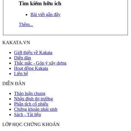
Tìm kiếm hữu ích
Bài viết gần đây
Thêm...
KAKATA.VN
Giới thiệu về Kakata
Diễn đàn
Thắc mắc - Góp ý xây dựng
Hoạt động Kakata
Liên hệ
DIỄN ĐÀN
Thảo luận chung
Nhận định thị trường
Phân tích cổ phiếu
Chứng khoán phái sinh
Sách - Tài liệu
LỚP HỌC CHỨNG KHOÁN