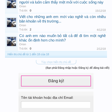
người và luôn cảm thấy mệt mỏi với cuộc sống này
Orion
Trả lời:
0
15/12/18
Viết cho những anh em mới vào nghề và còn nhiều
băn khoăn về thị trường...
Orion
Trả lời:
2
4/12/18
Có anh em nào muốn bỏ tất cả để đi tìm một nghề
khác ổn định hơn cho mình?
Orion
Trả lời:
0
2/12/18
Hiển thị chủ đề từ 1 đến 18 của 18
Tùy chọn hiển thị chủ đề
(Bạn phải Đăng nhập hoặc Đăng ký để đăng bài viết)
Đăng ký!
Tên tài khoản hoặc địa chỉ Email: