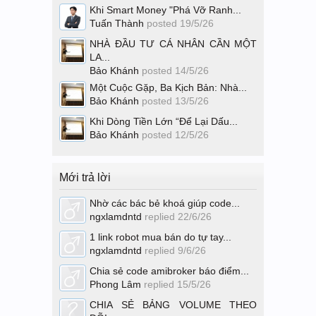
Khi Smart Money "Phá Vỡ Ranh...
Tuấn Thành
posted
19/5/26
NHÀ ĐẦU TƯ CÁ NHÂN CẦN MỘT
LA...
Bảo Khánh
posted
14/5/26
Một Cuộc Gặp, Ba Kịch Bản: Nhà...
Bảo Khánh
posted
13/5/26
Khi Dòng Tiền Lớn “Để Lại Dấu...
Bảo Khánh
posted
12/5/26
Mới trả lời
Nhờ các bác bẻ khoá giúp code...
ngxlamdntd
replied
22/6/26
1 link robot mua bán do tự tay...
ngxlamdntd
replied
9/6/26
Chia sẻ code amibroker báo điểm...
Phong Lâm
replied
15/5/26
CHIA SẺ BẢNG VOLUME THEO