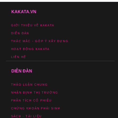
KAKATA.VN
GIỚI THIỆU VỀ KAKATA
DIỄN ĐÀN
THẮC MẮC - GÓP Ý XÂY DỰNG
HOẠT ĐỘNG KAKATA
LIÊN HỆ
DIỄN ĐÀN
THẢO LUẬN CHUNG
NHẬN ĐỊNH THỊ TRƯỜNG
PHÂN TÍCH CỔ PHIẾU
CHỨNG KHOÁN PHÁI SINH
SÁCH - TÀI LIỆU