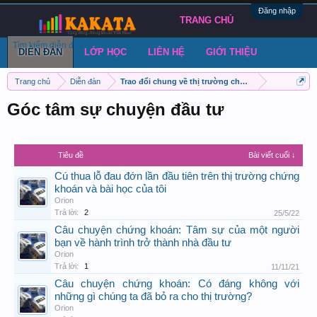
Đăng nhập
TRANG CHỦ
Tìm kiếm diễn đàn
Bài viết gần đây
Đăng chủ đề
DIỄN ĐÀN
LỚP HỌC
LIÊN HỆ
GIỚI THIỆU
Trang chủ
Diễn đàn
Trao đổi chung về thị trường chứng khoán Việt Nam
Góc tâm sự chuyện đầu tư
Tiêu đề
Bài viết cuối ↓
Cú thua lỗ đau đớn lần đầu tiên trên thị trường chứng
khoán và bài học của tôi
Orion
Trả lời:
2
25/5/22
Câu chuyện chứng khoán: Tâm sự của một người
bạn về hành trình trở thành nhà đầu tư
Orion
Trả lời:
1
11/11/21
Câu chuyện chứng khoán: Có đáng không với
những gì chúng ta đã bỏ ra cho thị trường?
Orion