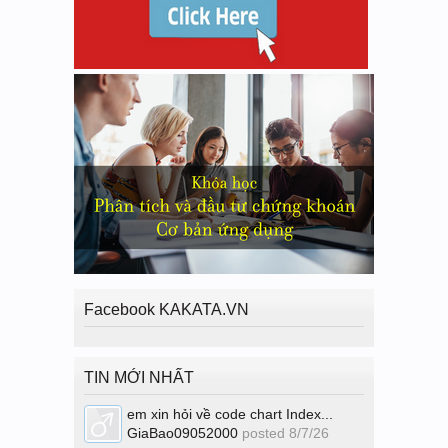
Facebook KAKATA.VN
TIN MỚI NHẤT
em xin hỏi về code chart Index...
GiaBao09052000
posted
8/7/26