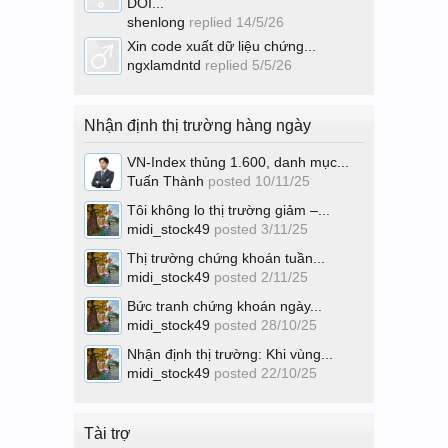
DÕI...
shenlong
replied
14/5/26
Xin code xuất dữ liệu chứng...
ngxlamdntd
replied
5/5/26
Nhận định thị trường hàng ngày
VN-Index thủng 1.600, danh mục...
Tuấn Thành
posted
10/11/25
Tôi không lo thị trường giảm –...
midi_stock49
posted
3/11/25
Thị trường chứng khoán tuần...
midi_stock49
posted
2/11/25
Bức tranh chứng khoán ngày...
midi_stock49
posted
28/10/25
Nhận định thị trường: Khi vùng...
midi_stock49
posted
22/10/25
Tài trợ