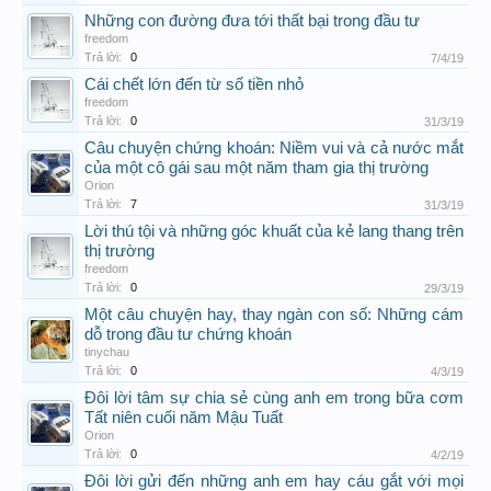
Những con đường đưa tới thất bại trong đầu tư
freedom
Trả lời:
0
7/4/19
Cái chết lớn đến từ số tiền nhỏ
freedom
Trả lời:
0
31/3/19
Câu chuyện chứng khoán: Niềm vui và cả nước mắt
của một cô gái sau một năm tham gia thị trường
Orion
Trả lời:
7
31/3/19
Lời thú tội và những góc khuất của kẻ lang thang trên
thị trường
freedom
Trả lời:
0
29/3/19
Một câu chuyện hay, thay ngàn con số: Những cám
dỗ trong đầu tư chứng khoán
tinychau
Trả lời:
0
4/3/19
Đôi lời tâm sự chia sẻ cùng anh em trong bữa cơm
Tất niên cuối năm Mậu Tuất
Orion
Trả lời:
0
4/2/19
Đôi lời gửi đến những anh em hay cáu gắt với mọi