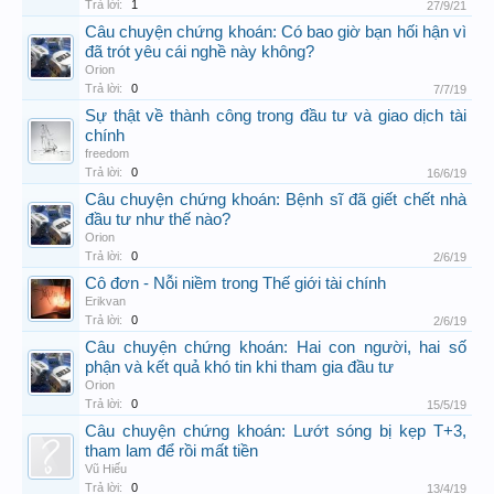
Trả lời:
1
27/9/21
Câu chuyện chứng khoán: Có bao giờ bạn hối hận vì
đã trót yêu cái nghề này không?
Orion
Trả lời:
0
7/7/19
Sự thật về thành công trong đầu tư và giao dịch tài
chính
freedom
Trả lời:
0
16/6/19
Câu chuyện chứng khoán: Bệnh sĩ đã giết chết nhà
đầu tư như thế nào?
Orion
Trả lời:
0
2/6/19
Cô đơn - Nỗi niềm trong Thế giới tài chính
Erikvan
Trả lời:
0
2/6/19
Câu chuyện chứng khoán: Hai con người, hai số
phận và kết quả khó tin khi tham gia đầu tư
Orion
Trả lời:
0
15/5/19
Câu chuyện chứng khoán: Lướt sóng bị kẹp T+3,
tham lam để rồi mất tiền
Vũ Hiếu
Trả lời:
0
13/4/19