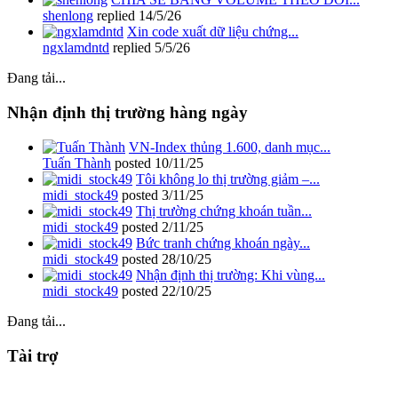
shenlong
replied
14/5/26
Xin code xuất dữ liệu chứng...
ngxlamdntd
replied
5/5/26
Đang tải...
Nhận định thị trường hàng ngày
VN-Index thủng 1.600, danh mục...
Tuấn Thành
posted
10/11/25
Tôi không lo thị trường giảm –...
midi_stock49
posted
3/11/25
Thị trường chứng khoán tuần...
midi_stock49
posted
2/11/25
Bức tranh chứng khoán ngày...
midi_stock49
posted
28/10/25
Nhận định thị trường: Khi vùng...
midi_stock49
posted
22/10/25
Đang tải...
Tài trợ