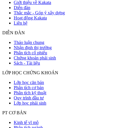
Giới thiệu về Kakata
Diễn đàn
Thắc mắc - Góp ý xây dựng
Hoạt động Kakata
Liên hệ
DIỄN ĐÀN
Thảo luận chung
Nhận định thị trường
Phân tích cổ phiếu
Chứng khoán phái sinh
Sách - Tài liệu
LỚP HỌC CHỨNG KHOÁN
Lớp học căn bản
Phân tích cơ bản
Phân tích kỹ thuật
Quy trình đầu tư
Lớp học phái sinh
PT CƠ BẢN
Kinh tế vĩ mô
Phân tích ngành