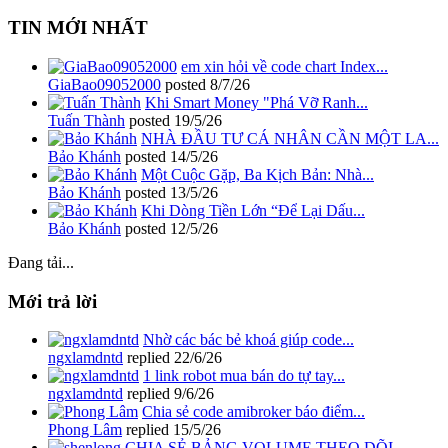
TIN MỚI NHẤT
em xin hỏi về code chart Index...
GiaBao09052000
posted
8/7/26
Khi Smart Money "Phá Vỡ Ranh...
Tuấn Thành
posted
19/5/26
NHÀ ĐẦU TƯ CÁ NHÂN CẦN MỘT LA...
Bảo Khánh
posted
14/5/26
Một Cuộc Gặp, Ba Kịch Bản: Nhà...
Bảo Khánh
posted
13/5/26
Khi Dòng Tiền Lớn “Để Lại Dấu...
Bảo Khánh
posted
12/5/26
Đang tải...
Mới trả lời
Nhờ các bác bẻ khoá giúp code...
ngxlamdntd
replied
22/6/26
1 link robot mua bán do tự tay...
ngxlamdntd
replied
9/6/26
Chia sẻ code amibroker báo điểm...
Phong Lâm
replied
15/5/26
CHIA SẺ BẢNG VOLUME THEO DÕI...