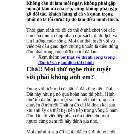
Không cần đi làm mỗi ngày, không phải gặp
bộ mặt khó ưa của sếp, cũng không phải gặp
gỡ đối tác, khách hàng gì cả và quan trọng
nhất đó là tôi được tự do làm điều mình thích.
Thời gian rảnh rỗi tôi có thể ở nhà chơi với các
con của mình, cùng nhau đọc sách, đi du lịch và
tận hưởng cuộc sống. Mọi thứ thật tuyệt vời và
việc bắt đầu giao dịch chứng khoán là điều đúng
đắn nhất trong cuộc đời mà tôi đã làm.
Xem thêm:
Sự thật về thành công trong
đầu tư và giao dịch tài chính
Chà!! Mọi thứ nghe thật tuyệt
vời phải không anh em?
Đúng với ước mơ của tất cả đàn ông trên Trái
Đất này nhưng nó quá hoàn hảo thì phải. Hình
như tôi đã bỏ qua một số chi tiết thật trong câu
chuyện ở trên rồi.Thật ra đó chỉ là đoạn kết sau
khi anh ấy đã thất bại liên tiếp trong vòng 5 năm
đầu. Để tôi viết tiếp phần còn thiếu cho mọi
người cùng xem rồi hãy đánh giá nhé.
Mọi thứ như sụp đổ và tôi đã có ý định bỏ cuộc