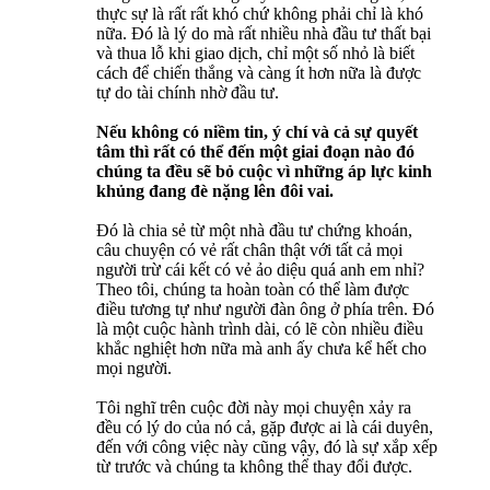
thực sự là rất rất khó chứ không phải chỉ là khó
nữa. Đó là lý do mà rất nhiều nhà đầu tư thất bại
và thua lỗ khi giao dịch, chỉ một số nhỏ là biết
cách để chiến thắng và càng ít hơn nữa là được
tự do tài chính nhờ đầu tư.
Nếu không có niềm tin, ý chí và cả sự quyết
tâm thì rất có thể đến một giai đoạn nào đó
chúng ta đều sẽ bỏ cuộc vì những áp lực kinh
khủng đang đè nặng lên đôi vai.
Đó là chia sẻ từ một nhà đầu tư chứng khoán,
câu chuyện có vẻ rất chân thật với tất cả mọi
người trừ cái kết có vẻ ảo diệu quá anh em nhỉ?
Theo tôi, chúng ta hoàn toàn có thể làm được
điều tương tự như người đàn ông ở phía trên. Đó
là một cuộc hành trình dài, có lẽ còn nhiều điều
khắc nghiệt hơn nữa mà anh ấy chưa kể hết cho
mọi người.
Tôi nghĩ trên cuộc đời này mọi chuyện xảy ra
đều có lý do của nó cả, gặp được ai là cái duyên,
đến với công việc này cũng vậy, đó là sự xắp xếp
từ trước và chúng ta không thể thay đổi được.