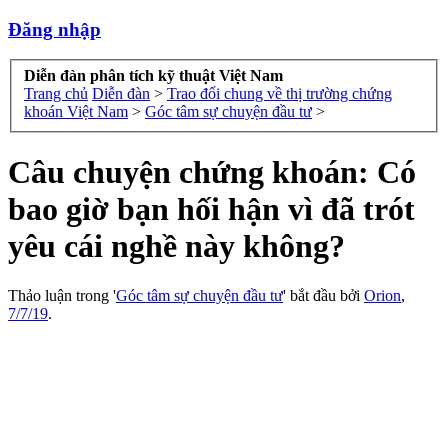
Đăng nhập
Diễn đàn phân tích kỹ thuật Việt Nam
Trang chủ
Diễn đàn
>
Trao đổi chung về thị trường chứng
khoán Việt Nam
>
Góc tâm sự chuyện đầu tư
>
Câu chuyện chứng khoán: Có
bao giờ bạn hối hận vì đã trót
yêu cái nghề này không?
Thảo luận trong '
Góc tâm sự chuyện đầu tư
' bắt đầu bởi
Orion
,
7/7/19
.