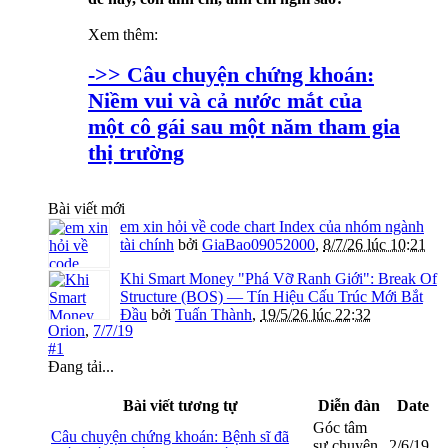
Xem thêm:
->> Câu chuyện chứng khoán:
Niềm vui và cả nước mắt của
một cô gái sau một năm tham gia
thị trường
Bài viết mới
em xin hỏi về code chart Index của nhóm ngành
tài chính
bởi
GiaBao09052000
,
8/7/26 lúc 10:21
Khi Smart Money "Phá Vỡ Ranh Giới": Break Of
Structure (BOS) — Tín Hiệu Cấu Trúc Mới Bắt
Đầu
bởi
Tuấn Thành
,
19/5/26 lúc 22:32
Orion
,
7/7/19
#1
Đang tải...
Bài viết tương tự
Diễn đàn
Date
Góc tâm
Câu chuyện chứng khoán: Bệnh sĩ đã
sự chuyện
2/6/19