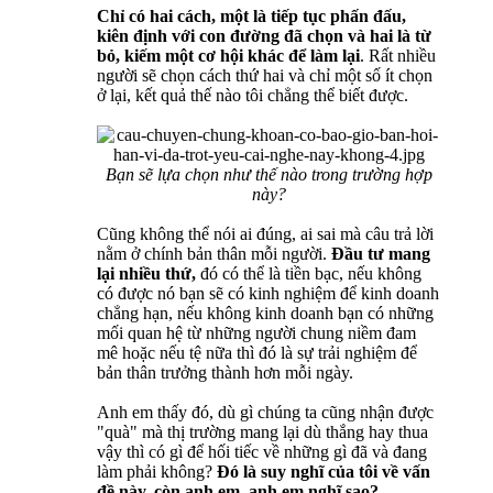
Chỉ có hai cách, một là tiếp tục phấn đấu,
kiên định với con đường đã chọn và hai là từ
bỏ, kiếm một cơ hội khác để làm lại
. Rất nhiều
người sẽ chọn cách thứ hai và chỉ một số ít chọn
ở lại, kết quả thế nào tôi chẳng thể biết được.
Bạn sẽ lựa chọn như thế nào trong trường hợp
này?
Cũng không thể nói ai đúng, ai sai mà câu trả lời
nằm ở chính bản thân mỗi người.
Đầu tư mang
lại nhiều thứ,
đó có thể là tiền bạc, nếu không
có được nó bạn sẽ có kinh nghiệm để kinh doanh
chẳng hạn, nếu không kinh doanh bạn có những
mối quan hệ từ những người chung niềm đam
mê hoặc nếu tệ nữa thì đó là sự trải nghiệm để
bản thân trưởng thành hơn mỗi ngày.
Anh em thấy đó, dù gì chúng ta cũng nhận được
"quà" mà thị trường mang lại dù thắng hay thua
vậy thì có gì để hối tiếc về những gì đã và đang
làm phải không?
Đó là suy nghĩ của tôi về vấn
đề này, còn anh em, anh em nghĩ sao?