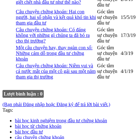
giết chết nhà đầu tư như thế nào?
đầu tư
Câu chuyện chứng khoán: Hai con
Góc tâm
người, hai số phận và kết quả khó tin khi
sự chuyện
15/5/19
tham gia đầu tư
đầu tư
Câu chuyện chứng khoán: Có đáng
Góc tâm
không với những gì chúng ta đã bỏ ra
sự chuyện
17/3/19
cho thị trường?
đầu tư
Một câu chuyện hay, thay ngàn con số:
Góc tâm
Những cám dỗ trong đầu tư chứng
sự chuyện
4/3/19
khoán
đầu tư
Câu chuyện chứng khoán: Niềm vui và
Góc tâm
cả nước mắt của một cô gái sau một năm
sự chuyện
4/1/19
tham gia thị trường
đầu tư
Lượt bình luận : 0
(Bạn phải Đăng nhập hoặc Đăng ký để trả lời bài viết.)
Tags:
bài học kinh nghiệm trong đầu tư chứng khoán
bài học từ chứng khoán
bài học đầu tư
câu chuyện chứng khoán