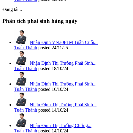
Đang tải...
Phân tích phái sinh hàng ngày
Nhận Định VN30F1M Tuần Cuối...
Tuấn Thành
posted
24/11/25
Nhận Định Thị Trường Phái Sinh...
Tuấn Thành
posted
18/10/24
Nhận Định Thị Trường Phái Sinh...
Tuấn Thành
posted
16/10/24
Nhận Định Thị Trường Phái Sinh...
Tuấn Thành
posted
14/10/24
Nhận Định Thị Trường Chứng...
Tuấn Thành
posted
14/10/24