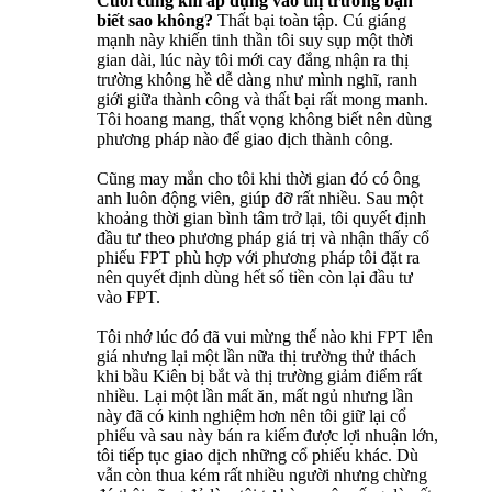
Cuối cùng khi áp dụng vào thị trường bạn
biết sao không?
Thất bại toàn tập. Cú giáng
mạnh này khiến tinh thần tôi suy sụp một thời
gian dài, lúc này tôi mới cay đắng nhận ra thị
trường không hề dễ dàng như mình nghĩ, ranh
giới giữa thành công và thất bại rất mong manh.
Tôi hoang mang, thất vọng không biết nên dùng
phương pháp nào để giao dịch thành công.
Cũng may mắn cho tôi khi thời gian đó có ông
anh luôn động viên, giúp đỡ rất nhiều. Sau một
khoảng thời gian bình tâm trở lại, tôi quyết định
đầu tư theo phương pháp giá trị và nhận thấy cổ
phiếu FPT phù hợp với phương pháp tôi đặt ra
nên quyết định dùng hết số tiền còn lại đầu tư
vào FPT.
Tôi nhớ lúc đó đã vui mừng thế nào khi FPT lên
giá nhưng lại một lần nữa thị trường thử thách
khi bầu Kiên bị bắt và thị trường giảm điểm rất
nhiều. Lại một lần mất ăn, mất ngủ nhưng lần
này đã có kinh nghiệm hơn nên tôi giữ lại cổ
phiếu và sau này bán ra kiếm được lợi nhuận lớn,
tôi tiếp tục giao dịch những cổ phiếu khác. Dù
vẫn còn thua kém rất nhiều người nhưng chừng