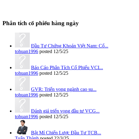
Phân tích cổ phiếu hàng ngày
Đầu Tư Chứng Khoán Việt Nam: Cổ...
tohuan1996
posted
12/5/25
Báo Cáo Phân Tích Cổ Phiếu VCI...
tohuan1996
posted
12/5/25
GVR: Triển vọng ngành cao su...
tohuan1996
posted
12/5/25
Đánh giá triển vọng đầu tư VCG...
tohuan1996
posted
12/5/25
Bật Mí Chiến Lược Đầu Tư TCB...
Tuấn Thành
posted
22/3/25