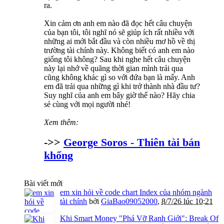
ra.
Xin cảm ơn anh em nào đã đọc hết câu chuyện
của bạn tôi, tôi nghĩ nó sẽ giúp ích rất nhiều với
những ai mới bắt đầu và còn nhiều mơ hồ về thị
trường tài chính này. Không biết có anh em nào
giống tôi không? Sau khi nghe hết câu chuyện
này lại nhớ về quãng thời gian mình trải qua
cũng không khác gì so với đứa bạn là mấy. Anh
em đã trải qua những gì khi trở thành nhà đầu tư?
Suy nghĩ của anh em bây giờ thế nào? Hãy chia
sẻ cùng với mọi người nhé!
Xem thêm:
->>
George Soros - Thiên tài bán
khống
Bài viết mới
em xin hỏi về code chart Index của nhóm ngành
tài chính
bởi
GiaBao09052000
,
8/7/26 lúc 10:21
Khi Smart Money "Phá Vỡ Ranh Giới": Break Of