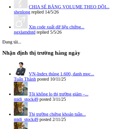
CHIA SẺ BẢNG VOLUME THEO DÕI...
shenlong
replied
14/5/26
Xin code xuất dữ liệu chứng...
ngxlamdntd
replied
5/5/26
Đang tải...
Nhận định thị trường hàng ngày
VN-Index thủng 1.600, danh mục...
Tuấn Thành
posted
10/11/25
Tôi không lo thị trường giảm –...
midi_stock49
posted
3/11/25
Thị trường chứng khoán tuần...
midi_stock49
posted
2/11/25