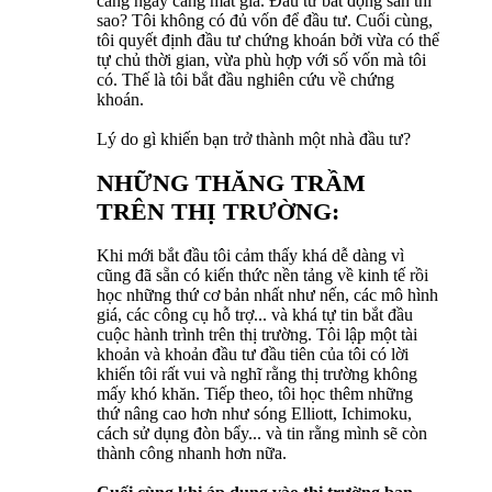
càng ngày càng mất giá. Đầu tư bất động sản thì
sao? Tôi không có đủ vốn để đầu tư. Cuối cùng,
tôi quyết định đầu tư chứng khoán bởi vừa có thể
tự chủ thời gian, vừa phù hợp với số vốn mà tôi
có. Thế là tôi bắt đầu nghiên cứu về chứng
khoán.
Lý do gì khiến bạn trở thành một nhà đầu tư?
NHỮNG THĂNG TRẦM
TRÊN THỊ TRƯỜNG:
Khi mới bắt đầu tôi cảm thấy khá dễ dàng vì
cũng đã sẵn có kiến thức nền tảng về kinh tế rồi
học những thứ cơ bản nhất như nến, các mô hình
giá, các công cụ hỗ trợ... và khá tự tin bắt đầu
cuộc hành trình trên thị trường. Tôi lập một tài
khoản và khoản đầu tư đầu tiên của tôi có lời
khiến tôi rất vui và nghĩ rằng thị trường không
mấy khó khăn. Tiếp theo, tôi học thêm những
thứ nâng cao hơn như sóng Elliott, Ichimoku,
cách sử dụng đòn bẩy... và tin rằng mình sẽ còn
thành công nhanh hơn nữa.