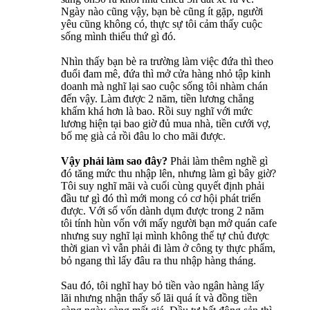
Ngày nào cũng vậy, bạn bè cũng ít gặp, người
yêu cũng không có, thực sự tôi cảm thấy cuộc
sống mình thiếu thứ gì đó.
Nhìn thấy bạn bè ra trường làm việc đứa thì theo
đuổi đam mê, đứa thì mở cửa hàng nhỏ tập kinh
doanh mà nghĩ lại sao cuộc sống tôi nhàm chán
đến vậy. Làm được 2 năm, tiền lương chẳng
khấm khá hơn là bao. Rồi suy nghĩ với mức
lương hiện tại bao giờ đủ mua nhà, tiền cưới vợ,
bố mẹ già cả rồi đâu lo cho mãi được.
Vậy phải làm sao đây?
Phải làm thêm nghề gì
đó tăng mức thu nhập lên, nhưng làm gì bây giờ?
Tôi suy nghĩ mãi và cuối cùng quyết định phải
đầu tư gì đó thì mới mong có cơ hội phát triển
được. Với số vốn dành dụm được trong 2 năm
tôi tính hùn vốn với mấy người bạn mở quán cafe
nhưng suy nghĩ lại mình không thể tự chủ được
thời gian vì vẫn phải đi làm ở công ty thực phẩm,
bỏ ngang thì lấy đâu ra thu nhập hàng tháng.
Sau đó, tôi nghĩ hay bỏ tiền vào ngân hàng lấy
lãi nhưng nhận thấy số lãi quá ít và đồng tiền