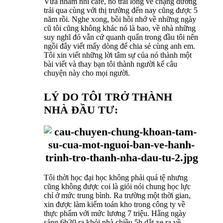
Vừa nhâm nhi cafe, nó trải lòng về chặng đường
trải qua cùng với thị trường đến nay cũng được 5
năm rồi. Nghe xong, bồi hồi nhớ về những ngày
cũ tôi cũng không khác nó là bao, về nhà những
suy nghĩ đó vẫn cứ quanh quẩn trong đầu tôi nên
ngồi đây viết mấy dòng để chia sẻ cùng anh em.
Tôi xin viết những lời tâm sự của nó thành một
bài viết và thay bạn tôi thành người kể câu
chuyện này cho mọi người.
LÝ DO TÔI TRỞ THÀNH
NHÀ ĐẦU TƯ:
Tôi thời học đại học không phải quá tệ nhưng
cũng không được coi là giỏi nói chung học lực
chỉ ở mức trung bình. Ra trường một thời gian,
xin được làm kiểm toán kho trong công ty về
thực phẩm với mức lương 7 triệu. Hằng ngày
sáng 6h30 ra khỏi nhà chiều 5h dắt xe ra về.