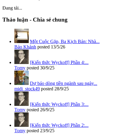
Đang tải...
Thảo luận - Chia sẻ chung
Một Cuộc Gặp, Ba Kịch Bản: Nhà...
Bảo Khánh
posted
13/5/26
[Kiến thức Wyckoff] Phần 4:...
Tomy
posted
30/9/25
Dự báo dòng tiền ngành sau ngày...
midi_stock49
posted
28/9/25
[Kiến thức Wyckoff] Phần 3:...
Tomy
posted
26/9/25
[Kiến thức Wyckoff] Phần 2:...
Tomy
posted
23/9/25