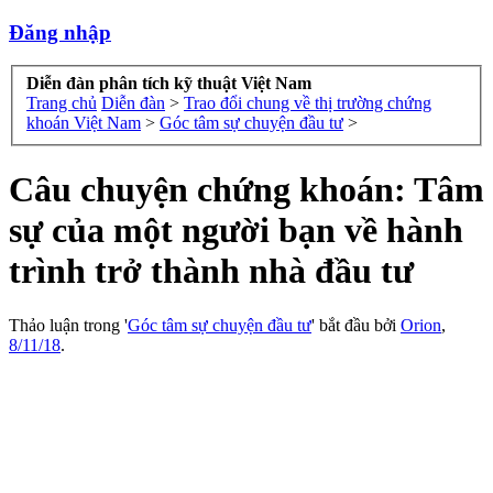
Đăng nhập
Diễn đàn phân tích kỹ thuật Việt Nam
Trang chủ
Diễn đàn
>
Trao đổi chung về thị trường chứng
khoán Việt Nam
>
Góc tâm sự chuyện đầu tư
>
Câu chuyện chứng khoán: Tâm
sự của một người bạn về hành
trình trở thành nhà đầu tư
Thảo luận trong '
Góc tâm sự chuyện đầu tư
' bắt đầu bởi
Orion
,
8/11/18
.