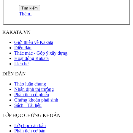
Thêm...
KAKATA.VN
Giới thiệu về Kakata
Diễn đàn
Thắc mắc - Góp ý xây dựng
Hoạt động Kakata
Liên hệ
DIỄN ĐÀN
Thảo luận chung
Nhận định thị trường
Phân tích cổ phiếu
Chứng khoán phái sinh
Sách - Tài liệu
LỚP HỌC CHỨNG KHOÁN
Lớp học căn bản
Phân tích cơ bản