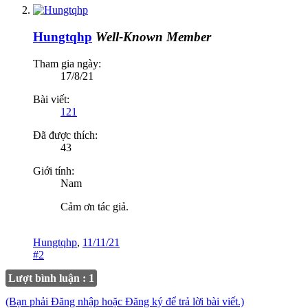
Hungtqhp
Well-Known Member
Tham gia ngày:
17/8/21
Bài viết:
121
Đã được thích:
43
Giới tính:
Nam
Cảm ơn tác giả.
Hungtqhp
,
11/11/21
#2
Lượt bình luận : 1
(Bạn phải Đăng nhập hoặc Đăng ký để trả lời bài viết.)