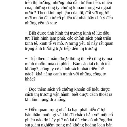
trên thị trường, những nhà đầu tư lắm tiền, nhiều
của, những công ty chứng khoán trong và ngoài
nước? Theo kinh nghiệm của tôi, đối với người
mới muốn đầu tư cổ phiếu tốt nhất hãy chú ý đến
những yếu tố sau:
+ Biết được tình hình thị trường kinh tế lúc đầu
tư: Tình hình lạm phát, các chính sách phát triển
kinh tế, kinh tế vĩ mô. Những yếu tố này rất quan
trọng ảnh hường trực tiếp đến thị trường
+ Tiếp theo là nắm được thông tin về công ty mà
mình muốn mua cổ phiếu. Báo cáo tài chính tốt
không?, công ty có chính sách phát triển thế
nào?, khả năng cạnh tranh với những công ty
khác?
+ Đọc thêm sách về chứng khoán để hiểu được
cách thị trường vận hành, biết được cách thoát ra
khi tâm trạng đi xuống
+ Điều quan trọng nhất là bạn phải hiểu được
bản thân muốn gì và khi đã chắc chắn với một cổ
phiếu nào đó hãy giữ nó lại dù cho có những đợt
sụt giảm nghiêm trọng mà không hoảng loạn bán