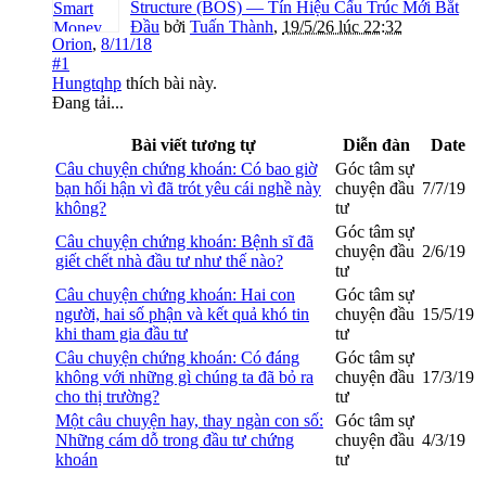
Structure (BOS) — Tín Hiệu Cấu Trúc Mới Bắt
Đầu
bởi
Tuấn Thành
,
19/5/26 lúc 22:32
Orion
,
8/11/18
#1
Hungtqhp
thích bài này.
Đang tải...
Bài viết tương tự
Diễn đàn
Date
Câu chuyện chứng khoán: Có bao giờ
Góc tâm sự
bạn hối hận vì đã trót yêu cái nghề này
chuyện đầu
7/7/19
không?
tư
Góc tâm sự
Câu chuyện chứng khoán: Bệnh sĩ đã
chuyện đầu
2/6/19
giết chết nhà đầu tư như thế nào?
tư
Câu chuyện chứng khoán: Hai con
Góc tâm sự
người, hai số phận và kết quả khó tin
chuyện đầu
15/5/19
khi tham gia đầu tư
tư
Câu chuyện chứng khoán: Có đáng
Góc tâm sự
không với những gì chúng ta đã bỏ ra
chuyện đầu
17/3/19
cho thị trường?
tư
Một câu chuyện hay, thay ngàn con số:
Góc tâm sự
Những cám dỗ trong đầu tư chứng
chuyện đầu
4/3/19
khoán
tư