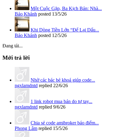
Một Cuộc Gặp, Ba Kịch Bản: Nhà...
Bảo Khánh
posted
13/5/26
Khi Dòng Tiền Lớn “Để Lại Dấu...
Bảo Khánh
posted
12/5/26
Đang tải...
Mới trả lời
Nhờ các bác bẻ khoá giúp code...
ngxlamdntd
replied
22/6/26
1 link robot mua bán do tự tay...
ngxlamdntd
replied
9/6/26
Chia sẻ code amibroker báo điểm...
Phong Lâm
replied
15/5/26