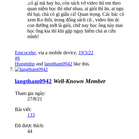
,có gì mà hay ho, còn sách vở video thì em theo
quan niệm học thì như nhau, ai giỏi thì ăn, ai ngu
thì bại, chả có gì giấu cả! Quan trọng. Các bác có
xem Ko thôi, trong đống sách cũ , video tìm dc
con đường mới là giỏi, chứ nay học ông này mai
học ông kia thì khi gặp nguy hiểm chả ai cứu
mình!
Emcocghe
,
via
a mobile device
,
19/3/22
#6
Hungtqhp
and
langtham0942
like this.
langtham0942
Well-Known Member
Tham gia ngày:
27/8/21
Bài viết:
133
Đã được thích:
44