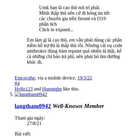
Umk bạn là cao thủ nói trí phải.
Mình thấp thủ nên cứ đi hóng tin tức
các chuyên gia trên fireant và f319
phân tích
Click to expand...
Em làm gì là cao thủ, em vẫn phải dùng các phần
mềm hỗ trợ thì là thấp thủ rồi. Nhưng cái vụ code
amibroker dùng hàm repaint quá nhiều là thật, kể
cả những chỉ báo trả phí, nên phải bỏ tìm đường
khác đi,
Emcocghe
,
via
a mobile device
,
19/3/22
#4
Hello123
and
Hungtqhp
like this.
langtham0942
Well-Known Member
Tham gia ngày:
27/8/21
Bài viết: