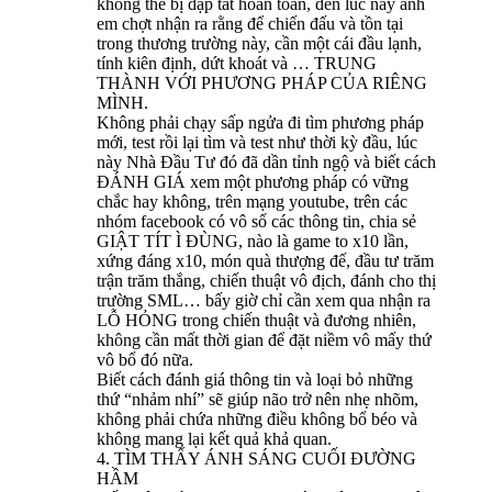
không thể bị dập tắt hoàn toàn, đến lúc này anh
em chợt nhận ra rằng để chiến đấu và tồn tại
trong thương trường này, cần một cái đầu lạnh,
tính kiên định, dứt khoát và … TRUNG
THÀNH VỚI PHƯƠNG PHÁP CỦA RIÊNG
MÌNH.
Không phải chạy sấp ngửa đi tìm phương pháp
mới, test rồi lại tìm và test như thời kỳ đầu, lúc
này Nhà Đầu Tư đó đã dần tỉnh ngộ và biết cách
ĐÁNH GIÁ xem một phương pháp có vững
chắc hay không, trên mạng youtube, trên các
nhóm facebook có vô số các thông tin, chia sẻ
GIẬT TÍT Ì ĐÙNG, nào là game to x10 lần,
xứng đáng x10, món quà thượng đế, đầu tư trăm
trận trăm thắng, chiến thuật vô địch, đánh cho thị
trường SML… bấy giờ chỉ cần xem qua nhận ra
LỖ HỎNG trong chiến thuật và đương nhiên,
không cần mất thời gian để đặt niềm vô mấy thứ
vô bổ đó nữa.
Biết cách đánh giá thông tin và loại bỏ những
thứ “nhảm nhí” sẽ giúp não trở nên nhẹ nhõm,
không phải chứa những điều không bổ béo và
không mang lại kết quả khả quan.
4. TÌM THẤY ÁNH SÁNG CUỐI ĐƯỜNG
HẦM