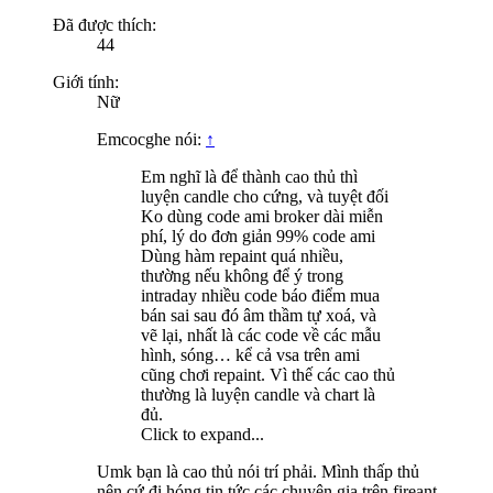
Đã được thích:
44
Giới tính:
Nữ
Emcocghe nói:
↑
Em nghĩ là để thành cao thủ thì
luyện candle cho cứng, và tuyệt đối
Ko dùng code ami broker dài miễn
phí, lý do đơn giản 99% code ami
Dùng hàm repaint quá nhiều,
thường nếu không để ý trong
intraday nhiều code báo điểm mua
bán sai sau đó âm thầm tự xoá, và
vẽ lại, nhất là các code về các mẫu
hình, sóng… kể cả vsa trên ami
cũng chơi repaint. Vì thế các cao thủ
thường là luyện candle và chart là
đủ.
Click to expand...
Umk bạn là cao thủ nói trí phải. Mình thấp thủ
nên cứ đi hóng tin tức các chuyên gia trên fireant