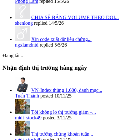
Phong Lâm
replied
15/5/26
CHIA SẺ BẢNG VOLUME THEO DÕI...
shenlong
replied
14/5/26
Xin code xuất dữ liệu chứng...
ngxlamdntd
replied
5/5/26
Đang tải...
Nhận định thị trường hàng ngày
VN-Index thủng 1.600, danh mục...
Tuấn Thành
posted
10/11/25
Tôi không lo thị trường giảm –...
midi_stock49
posted
3/11/25
Thị trường chứng khoán tuần...
midi_stock49
posted
2/11/25