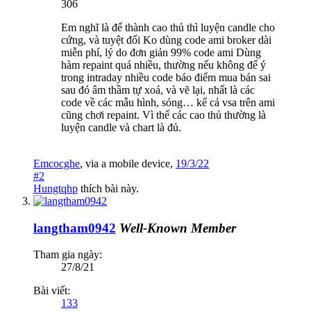
306
Em nghĩ là để thành cao thủ thì luyện candle cho
cứng, và tuyệt đối Ko dùng code ami broker dài
miễn phí, lý do đơn giản 99% code ami Dùng
hàm repaint quá nhiều, thường nếu không để ý
trong intraday nhiều code báo điểm mua bán sai
sau đó âm thầm tự xoá, và vẽ lại, nhất là các
code về các mẫu hình, sóng… kể cả vsa trên ami
cũng chơi repaint. Vì thế các cao thủ thường là
luyện candle và chart là đủ.
Emcocghe
,
via
a mobile device
,
19/3/22
#2
Hungtqhp
thích bài này.
langtham0942
Well-Known Member
Tham gia ngày:
27/8/21
Bài viết:
133