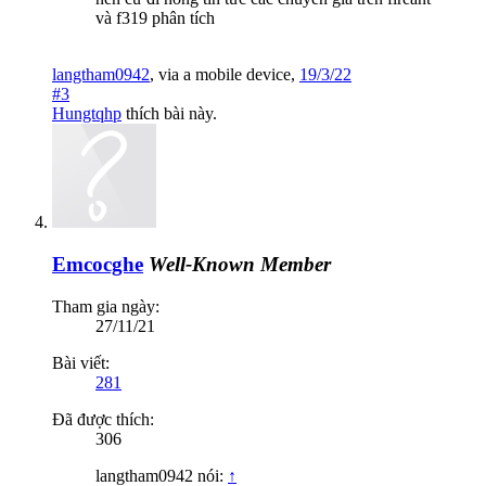
và f319 phân tích
langtham0942
,
via
a mobile device
,
19/3/22
#3
Hungtqhp
thích bài này.
Emcocghe
Well-Known Member
Tham gia ngày:
27/11/21
Bài viết:
281
Đã được thích:
306
langtham0942 nói:
↑