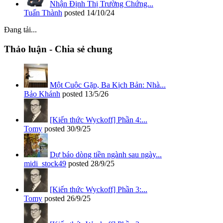
Nhận Định Thị Trường Chứng...
Tuấn Thành
posted
14/10/24
Đang tải...
Thảo luận - Chia sẻ chung
Một Cuộc Gặp, Ba Kịch Bản: Nhà...
Bảo Khánh
posted
13/5/26
[Kiến thức Wyckoff] Phần 4:...
Tomy
posted
30/9/25
Dự báo dòng tiền ngành sau ngày...
midi_stock49
posted
28/9/25
[Kiến thức Wyckoff] Phần 3:...
Tomy
posted
26/9/25