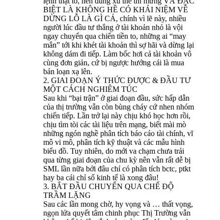
lệnh thật to, hên đúng xu thế thì mừng VÀ ĐẶC
BIỆT LÀ KHÔNG HỀ CÓ KHÁI NIỆM VỀ
DỪNG LỖ LÀ GÌ CẢ, chính vì lẽ này, nhiều
người lúc đầu tư thắng ở tài khoản nhỏ là vội
ngay chuyển qua chiến tiền to, những ai “may
mắn” tới khi khét tài khoản thì sợ hãi và dừng lại
không dám đi tiếp. Làm bốc hơi cả tài khoản vô
cùng đơn giản, cứ bị ngược hướng cái là mua
bán loạn xạ lên.
2. GIAI ĐOẠN Ý THỨC ĐƯỢC & ĐẦU TƯ
MỘT CÁCH NGHIÊM TÚC
Sau khi “bại trận” ở giai đoạn đầu, sức hấp dẫn
của thị trường vẫn còn bùng cháy cứ nhen nhóm
chiến tiếp. Lần trở lại này chịu khó học hơn rồi,
chịu tìm tòi các tài liệu trên mạng, biết mài mò
những ngón nghề phân tích báo cáo tài chính, vĩ
mô vi mô, phân tích kỹ thuật và các mẫu hình
biểu đồ. Tuy nhiên, do mới va chạm chưa trải
qua từng giai đoạn của chu kỳ nên vẫn rất dễ bị
SML lần nữa bởi đâu chỉ có phân tích bctc, ptkt
hay ba cái chỉ số kinh tế là xong đâu!
3. BẮT ĐẦU CHUYỂN QUA CHẾ ĐỘ
TRẦM LẶNG
Sau các lần mong chờ, hy vọng và … thất vọng,
ngọn lửa quyết tâm chinh phục Thị Trường vẫn