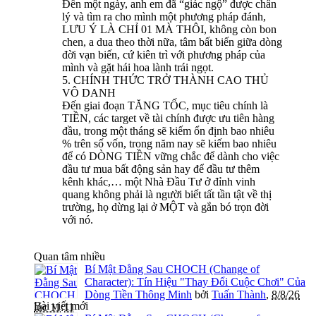
Đến một ngày, anh em đã “giác ngộ” được chân
lý và tìm ra cho mình một phương pháp đánh,
LƯU Ý LÀ CHỈ 01 MÀ THÔI, không còn bon
chen, a dua theo thời nữa, tâm bất biến giữa dòng
đời vạn biến, cứ kiên trì với phương pháp của
mình và gặt hái hoa lành trái ngọt.
5. CHÍNH THỨC TRỞ THÀNH CAO THỦ
VÔ DANH
Đến giai đoạn TĂNG TỐC, mục tiêu chính là
TIỀN, các target về tài chính được ưu tiên hàng
đầu, trong một tháng sẽ kiếm ổn định bao nhiêu
% trên số vốn, trong năm nay sẽ kiếm bao nhiêu
để có DÒNG TIỀN vững chắc để dành cho việc
đầu tư mua bất động sản hay để đầu tư thêm
kênh khác,… một Nhà Đầu Tư ở đỉnh vinh
quang không phải là người biết tất tần tật về thị
trường, họ dừng lại ở MỘT và gắn bó trọn đời
với nó.
Quan tâm nhiều
Bí Mật Đằng Sau CHOCH (Change of
Character): Tín Hiệu "Thay Đổi Cuộc Chơi" Của
Dòng Tiền Thông Minh
bởi
Tuấn Thành
,
8/8/26
Bài viết mới
lúc 11:11