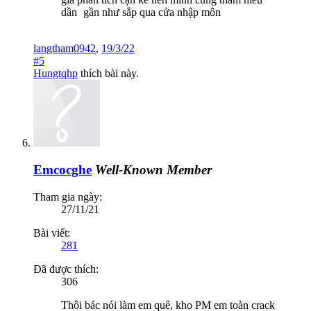
dần
gần như sắp qua cửa nhập môn
langtham0942
,
19/3/22
#5
Hungtqhp
thích bài này.
Emcocghe
Well-Known Member
Tham gia ngày:
27/11/21
Bài viết:
281
Đã được thích:
306
Thôi bác nói làm em quê, kho PM em toàn crack