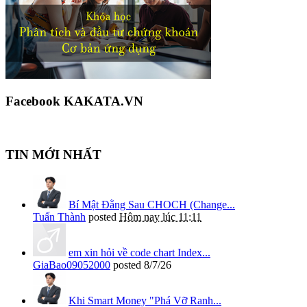
Facebook KAKATA.VN
TIN MỚI NHẤT
Bí Mật Đằng Sau CHOCH (Change...
Tuấn Thành
posted
Hôm nay lúc 11:11
em xin hỏi về code chart Index...
GiaBao09052000
posted
8/7/26
Khi Smart Money "Phá Vỡ Ranh...