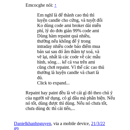
Emcocghe nói:
↑
Em nghĩ là để thành cao thủ thì
luyện candle cho cứng, và tuyệt đối
Ko dùng code ami broker dài miễn
phí, lý do đơn giản 99% code ami
Dùng hàm repaint quá nhiều,
thường nếu không để ý trong
intraday nhiều code báo điểm mua
bán sai sau đó âm thầm tự xoá, và
vẽ lại, nhất là các code về các mẫu
hình, sóng… kể cả vsa trên ami
cũng chơi repaint. Vì thế các cao thủ
thường là luyện candle và chart là
đủ.
Click to expand...
Repaint hay paint đều là vẽ cái gì đó theo chủ ý
của người sử dụng, có gì đâu mà phân biện. Nếu
nó tốt, dùng được thì dùng. Nếu nó chưa tốt,
chưa dùng đc thì cải tiến,...
Danielkhanhnguyen
,
via
a mobile device
,
21/3/22
#9