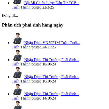
Bật Mí Chiến Lược Đầu Tư TCB...
Tuấn Thành
posted
22/3/25
Đang tải...
Phân tích phái sinh hàng ngày
Nhận Định VN30F1M Tuần Cuối...
Tuấn Thành
posted
24/11/25
Nhận Định Thị Trường Phái Sinh...
Tuấn Thành
posted
18/10/24
Nhận Định Thị Trường Phái Sinh...
Tuấn Thành
posted
16/10/24
Nhận Định Thị Trường Phái Sinh...
Tuấn Thành
posted
14/10/24