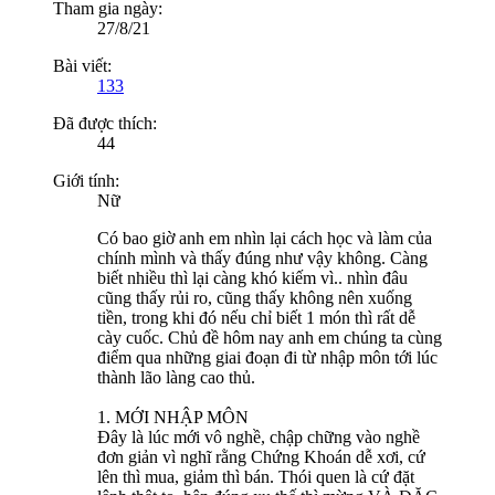
Tham gia ngày:
27/8/21
Bài viết:
133
Đã được thích:
44
Giới tính:
Nữ
Có bao giờ anh em nhìn lại cách học và làm của
chính mình và thấy đúng như vậy không. Càng
biết nhiều thì lại càng khó kiếm vì.. nhìn đâu
cũng thấy rủi ro, cũng thấy không nên xuống
tiền, trong khi đó nếu chỉ biết 1 món thì rất dễ
cày cuốc. Chủ đề hôm nay anh em chúng ta cùng
điểm qua những giai đoạn đi từ nhập môn tới lúc
thành lão làng cao thủ.
1. MỚI NHẬP MÔN
Đây là lúc mới vô nghề, chập chững vào nghề
đơn giản vì nghĩ rằng Chứng Khoán dễ xơi, cứ
lên thì mua, giảm thì bán. Thói quen là cứ đặt