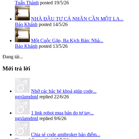
Tuấn Thành
posted
19/5/26
NHÀ ĐẦU TƯ CÁ NHÂN CẦN MỘT LA...
Bảo Khánh
posted
14/5/26
Một Cuộc Gặp, Ba Kịch Bản: Nhà...
Bảo Khánh
posted
13/5/26
Đang tải...
Mới trả lời
Nhờ các bác bẻ khoá giúp code...
ngxlamdntd
replied
22/6/26
1 link robot mua bán do tự tay...
ngxlamdntd
replied
9/6/26
Chia sẻ code amibroker báo điểm...