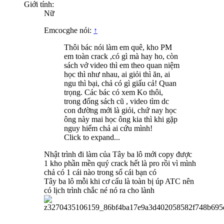
Giới tính:
Nữ
Emcocghe nói:
↑
Thôi bác nói làm em quê, kho PM
em toàn crack ,có gì mà hay ho, còn
sách vở video thì em theo quan niệm
học thì như nhau, ai giỏi thì ăn, ai
ngu thì bại, chả có gì giấu cả! Quan
trọng. Các bác có xem Ko thôi,
trong đống sách cũ , video tìm dc
con đường mới là giỏi, chứ nay học
ông này mai học ông kia thì khi gặp
nguy hiểm chả ai cứu mình!
Click to expand...
Nhật trình đi làm của Tây ba lô mới copy được
1 kho phần mền quý crack hết là pro rồi vì mình
chả có 1 cái nào trong số cái bạn có
Tây ba lô mỗi khi cơ cấu là toàn bị úp ATC nên
có lịch trình chắc né nó ra cho lành