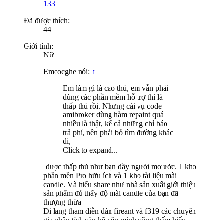
133
Đã được thích:
44
Giới tính:
Nữ
Emcocghe nói:
↑
Em làm gì là cao thủ, em vẫn phải
dùng các phần mềm hỗ trợ thì là
thấp thủ rồi. Nhưng cái vụ code
amibroker dùng hàm repaint quá
nhiều là thật, kể cả những chỉ báo
trả phí, nên phải bỏ tìm đường khác
đi,
Click to expand...
được thấp thủ như bạn đầy người mơ ước. 1 kho
phần mền Pro hữu ích và 1 kho tài liệu mài
candle. Và hiểu share như nhà sản xuất giới thiệu
sản phẩm đủ thấy độ mài candle của bạn đã
thượng thừa.
Đi lang tham diễn đàn fireant và f319 các chuyên
gia phân tích cặn kẽ nên mình cũng thấm hiểu