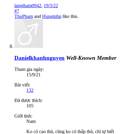
langtham0942
,
19/3/22
#7
ThuPham
and
Hungtqhp
like this.
Danielkhanhnguyen
Well-Known Member
Tham gia ngày:
15/9/21
Bài viết:
132
Đã được thích:
105
Giới tính:
Nam
Ko có cao thủ, cũng ko có thấp thủ, chỉ tự biết