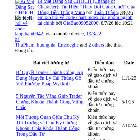
Bí Mật Đằng Sau CHOCH (Change of
Character): Tín Hiệu "Thay Đổi Cuộc Chơi" Của
Dòng Tiền Thông Minh
bởi
Tuấn Thành
,
8/8/26
em xin hỏi về code chart Index của nhóm ngành
lúc 11:11
tài chính
bởi
GiaBao09052000
,
8/7/26 lúc 10:21
langtham0942
,
via
a mobile device
,
19/3/22
#1
ThuPham
,
huunghia
,
Emcocghe
and
2 others
like this.
Đang tải...
Bài viết tương tự
Diễn đàn
Date
Kiến thức hay
Bí Quyết Trader Thành Công: Áp
về giao dịch và
Dụng Nguyên Lý Cái Thùng Gỗ
11/1/25
đầu tư chứng
Với Phương Pháp Wyckoff
khoán
Kiến thức hay
5 Nguyên Tắc Vàng Giúp Trader
về giao dịch và
Chứng Khoán Thành Công Vững
5/1/25
đầu tư chứng
Chắc
khoán
Mối Tương Quan Giữa Chu Kỳ
Kiến thức hay
Thị Trường và Chu Kỳ Chứng
về giao dịch và
7/10/24
Khoán: Chìa Khóa Thành Công
đầu tư chứng
Trong Đầu Tư
khoán