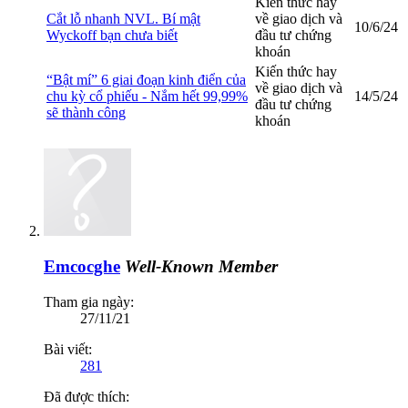
Kiến thức hay
Cắt lỗ nhanh NVL. Bí mật
về giao dịch và
10/6/24
Wyckoff bạn chưa biết
đầu tư chứng
khoán
Kiến thức hay
“Bật mí” 6 giai đoạn kinh điển của
về giao dịch và
chu kỳ cổ phiếu - Nắm hết 99,99%
14/5/24
đầu tư chứng
sẽ thành công
khoán
Emcocghe
Well-Known Member
Tham gia ngày:
27/11/21
Bài viết:
281
Đã được thích: