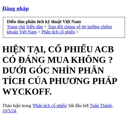
Đăng nhập
Diễn đàn phân tích kỹ thuật Việt Nam
Trang chủ
Diễn đàn
>
Trao đổi chung về thị trường chứng
khoán Việt Nam
>
Phân tích cổ phiếu
>
HIỆN TẠI, CỔ PHIẾU ACB
CÓ ĐÁNG MUA KHÔNG ?
DƯỚI GÓC NHÌN PHÂN
TÍCH CỦA PHƯƠNG PHÁP
WYCKOFF.
Thảo luận trong '
Phân tích cổ phiếu
' bắt đầu bởi
Tuấn Thành
,
10/5/24
.