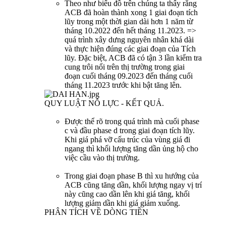
Theo như biểu đồ trên chúng ta thấy rằng
ACB đã hoàn thành xong 1 giai đoạn tích
lũy trong một thời gian dài hơn 1 năm từ
tháng 10.2022 đến hết tháng 11.2023. =>
quá trình xây dưng nguyên nhân khá dài
và thực hiện đúng các giai đoạn của Tích
lũy. Đặc biệt, ACB đã có tận 3 lần kiểm tra
cung trôi nổi trên thị trường trong giai
đoạn cuối tháng 09.2023 đến tháng cuối
tháng 11.2023 trước khi bật tăng lên.
QUY LUẬT NỖ LỰC - KẾT QUẢ.
Được thể rõ trong quá trình mà cuối phase
c và đầu phase d trong giai đoạn tích lũy.
Khi giá phá vỡ cấu trúc của vùng giá đi
ngang thì khối lượng tăng dần ủng hộ cho
việc cầu vào thị trường.
Trong giai đoạn phase B thì xu hướng của
ACB cũng tăng dần, khối lượng ngay vị trí
này cũng cao dần lên khi giá tăng, khối
lượng giảm dần khi giá giảm xuống.
PHÂN TÍCH VỀ DÒNG TIỀN