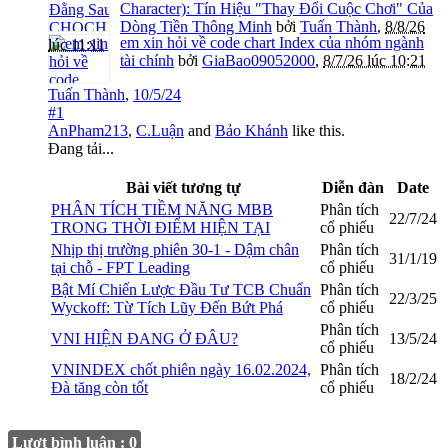
Character): Tín Hiệu "Thay Đổi Cuộc Chơi" Của
Dòng Tiền Thông Minh
bởi
Tuấn Thành
,
8/8/26
em xin hỏi về code chart Index của nhóm ngành
lúc 11:11
tài chính
bởi
GiaBao09052000
,
8/7/26 lúc 10:21
Tuấn Thành
,
10/5/24
#1
AnPham213
,
C.Luận
and
Bảo Khánh
like this.
Đang tải...
Bài viết tương tự
Diễn đàn
Date
PHÂN TÍCH TIỀM NĂNG MBB
Phân tích
22/7/24
TRONG THỜI ĐIỂM HIỆN TẠI
cổ phiếu
Nhịp thị trường phiên 30-1 - Dậm chân
Phân tích
31/1/19
tại chỗ - FPT Leading
cổ phiếu
Bật Mí Chiến Lược Đầu Tư TCB Chuẩn
Phân tích
22/3/25
Wyckoff: Từ Tích Lũy Đến Bứt Phá
cổ phiếu
Phân tích
VNI HIỆN ĐANG Ở ĐÂU?
13/5/24
cổ phiếu
VNINDEX chốt phiên ngày 16.02.2024,
Phân tích
18/2/24
Đà tăng còn tốt
cổ phiếu
Lượt bình luận : 0