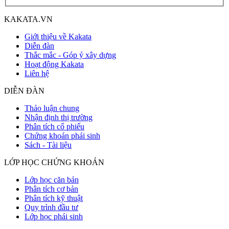
KAKATA.VN
Giới thiệu về Kakata
Diễn đàn
Thắc mắc - Góp ý xây dựng
Hoạt động Kakata
Liên hệ
DIỄN ĐÀN
Thảo luận chung
Nhận định thị trường
Phân tích cổ phiếu
Chứng khoán phái sinh
Sách - Tài liệu
LỚP HỌC CHỨNG KHOÁN
Lớp học căn bản
Phân tích cơ bản
Phân tích kỹ thuật
Quy trình đầu tư
Lớp học phái sinh