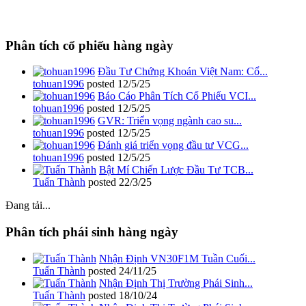
Phân tích cổ phiếu hàng ngày
Đầu Tư Chứng Khoán Việt Nam: Cổ...
tohuan1996
posted
12/5/25
Báo Cáo Phân Tích Cổ Phiếu VCI...
tohuan1996
posted
12/5/25
GVR: Triển vọng ngành cao su...
tohuan1996
posted
12/5/25
Đánh giá triển vọng đầu tư VCG...
tohuan1996
posted
12/5/25
Bật Mí Chiến Lược Đầu Tư TCB...
Tuấn Thành
posted
22/3/25
Đang tải...
Phân tích phái sinh hàng ngày
Nhận Định VN30F1M Tuần Cuối...
Tuấn Thành
posted
24/11/25
Nhận Định Thị Trường Phái Sinh...
Tuấn Thành
posted
18/10/24