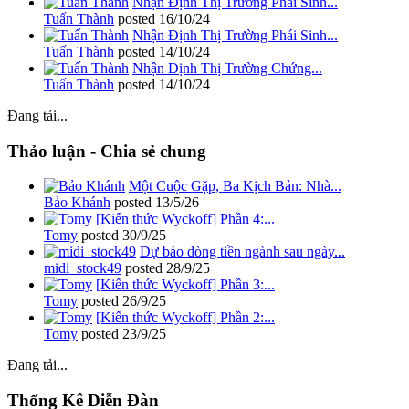
Nhận Định Thị Trường Phái Sinh...
Tuấn Thành
posted
16/10/24
Nhận Định Thị Trường Phái Sinh...
Tuấn Thành
posted
14/10/24
Nhận Định Thị Trường Chứng...
Tuấn Thành
posted
14/10/24
Đang tải...
Thảo luận - Chia sẻ chung
Một Cuộc Gặp, Ba Kịch Bản: Nhà...
Bảo Khánh
posted
13/5/26
[Kiến thức Wyckoff] Phần 4:...
Tomy
posted
30/9/25
Dự báo dòng tiền ngành sau ngày...
midi_stock49
posted
28/9/25
[Kiến thức Wyckoff] Phần 3:...
Tomy
posted
26/9/25
[Kiến thức Wyckoff] Phần 2:...
Tomy
posted
23/9/25
Đang tải...
Thống Kê Diễn Đàn