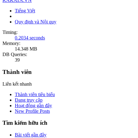
KAKATA.VN
Tiếng Việt
Quy định và Nội quy
Timing:
0.2034 seconds
Memory:
14.348 MB
DB Queries:
39
Thành viên
Liên kết nhanh
Thành viên tiêu biểu
Đang truy cập
Hoạt động gần đây
New Profile Posts
Tìm kiếm hữu ích
Bài viết gần đây