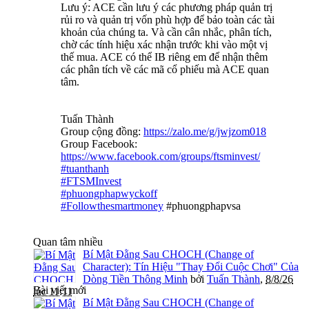
Lưu ý: ACE cần lưu ý các phương pháp quản trị
rủi ro và quản trị vốn phù hợp để bảo toàn các tài
khoản của chúng ta. Và cần cân nhắc, phân tích,
chờ các tính hiệu xác nhận trước khi vào một vị
thế mua. ACE có thể IB riêng em để nhận thêm
các phân tích về các mã cổ phiếu mà ACE quan
tâm.
Tuấn Thành
Group cộng đồng:
https://zalo.me/g/jwjzom018
Group Facebook:
https://www.facebook.com/groups/ftsminvest/
#tuanthanh
#FTSMInvest
#phuongphapwyckoff
#Followthesmartmoney
#phuongphapvsa
Quan tâm nhiều
Bí Mật Đằng Sau CHOCH (Change of
Character): Tín Hiệu "Thay Đổi Cuộc Chơi" Của
Dòng Tiền Thông Minh
bởi
Tuấn Thành
,
8/8/26
Bài viết mới
lúc 11:11
Bí Mật Đằng Sau CHOCH (Change of