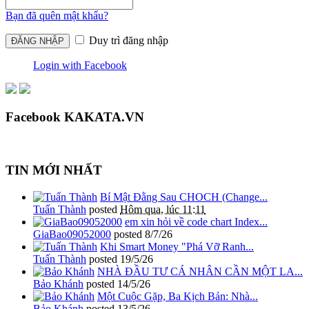
Bạn đã quên mật khẩu?
Duy trì đăng nhập
Login with Facebook
Facebook KAKATA.VN
TIN MỚI NHẤT
Bí Mật Đằng Sau CHOCH (Change...
Tuấn Thành
posted
Hôm qua, lúc 11:11
em xin hỏi về code chart Index...
GiaBao09052000
posted
8/7/26
Khi Smart Money "Phá Vỡ Ranh...
Tuấn Thành
posted
19/5/26
NHÀ ĐẦU TƯ CÁ NHÂN CẦN MỘT LA...
Bảo Khánh
posted
14/5/26
Một Cuộc Gặp, Ba Kịch Bản: Nhà...
Bảo Khánh
posted
13/5/26