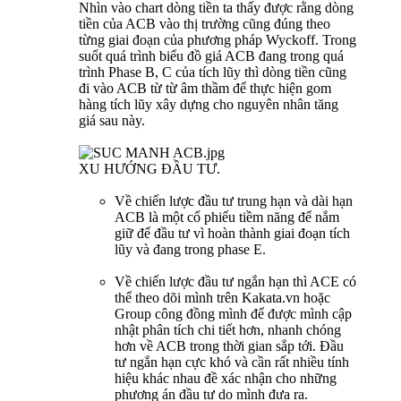
Nhìn vào chart dòng tiền ta thấy được rằng dòng
tiền của ACB vào thị trường cũng đúng theo
từng giai đoạn của phương pháp Wyckoff. Trong
suốt quá trình biểu đồ giá ACB đang trong quá
trình Phase B, C của tích lũy thì dòng tiền cũng
đi vào ACB từ từ âm thầm để thực hiện gom
hàng tích lũy xây dựng cho nguyên nhân tăng
giá sau này.
XU HƯỚNG ĐẦU TƯ.
Về chiến lược đầu tư trung hạn và dài hạn
ACB là một cổ phiếu tiềm năng để nắm
giữ để đầu tư vì hoàn thành giai đoạn tích
lũy và đang trong phase E.
Về chiến lược đầu tư ngắn hạn thì ACE có
thể theo dõi mình trên Kakata.vn hoặc
Group công đồng mình để được mình cập
nhật phân tích chi tiết hơn, nhanh chóng
hơn về ACB trong thời gian sắp tới. Đầu
tư ngắn hạn cực khó và cần rất nhiều tính
hiệu khác nhau đề xác nhận cho những
phương án đầu tư do mình đưa ra.