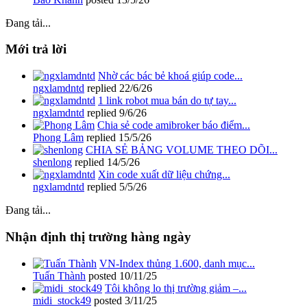
Đang tải...
Mới trả lời
Nhờ các bác bẻ khoá giúp code...
ngxlamdntd
replied
22/6/26
1 link robot mua bán do tự tay...
ngxlamdntd
replied
9/6/26
Chia sẻ code amibroker báo điểm...
Phong Lâm
replied
15/5/26
CHIA SẺ BẢNG VOLUME THEO DÕI...
shenlong
replied
14/5/26
Xin code xuất dữ liệu chứng...
ngxlamdntd
replied
5/5/26
Đang tải...
Nhận định thị trường hàng ngày
VN-Index thủng 1.600, danh mục...
Tuấn Thành
posted
10/11/25
Tôi không lo thị trường giảm –...
midi_stock49
posted
3/11/25