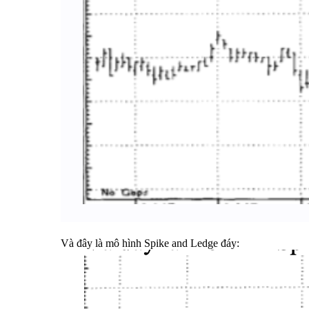
Và đây là mô hình Spike and Ledge đáy: