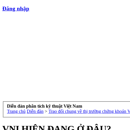
Đăng nhập
Diễn đàn phân tích kỹ thuật Việt Nam
Trang chủ
Diễn đàn
>
Trao đổi chung về thị trường chứng khoán 
VNI HIỆN ĐANG Ở ĐÂU?