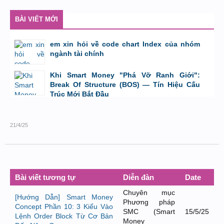
BÀI VIẾT MỚI
em xin hỏi về code chart Index của nhóm
ngành tài chính
bởi
GiaBao09052000
,
8/7/26 lúc 10:21
Khi Smart Money "Phá Vỡ Ranh Giới":
Break Of Structure (BOS) — Tín Hiệu Cấu
Trúc Mới Bắt Đầu
bởi
Tuấn Thành
,
19/5/26 lúc 22:32
21/4/25
Bài viết tương tự
Diễn đàn
Date
Chuyên mục
[Hướng Dẫn] Smart Money
Phương pháp
Concept Phần 10: 3 Kiểu Vào
SMC (Smart
15/5/25
Lệnh Order Block Từ Cơ Bản
Money