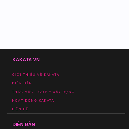
KAKATA.VN
GIỚI THIỆU VỀ KAKATA
DIỄN ĐÀN
THẮC MẮC - GÓP Ý XÂY DỰNG
HOẠT ĐỘNG KAKATA
LIÊN HỆ
DIỄN ĐÀN