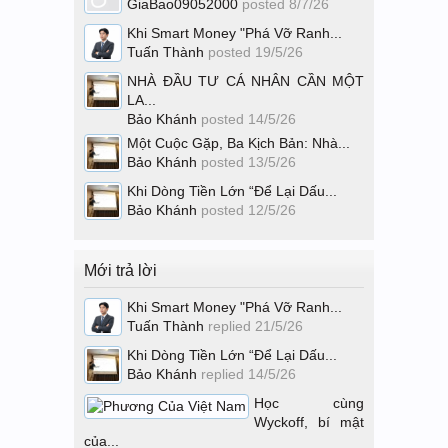
GiaBao09052000
posted
8/7/26
Khi Smart Money "Phá Vỡ Ranh...
Tuấn Thành
posted
19/5/26
NHÀ ĐẦU TƯ CÁ NHÂN CẦN MỘT
LA...
Bảo Khánh
posted
14/5/26
Một Cuộc Gặp, Ba Kịch Bản: Nhà...
Bảo Khánh
posted
13/5/26
Khi Dòng Tiền Lớn “Để Lại Dấu...
Bảo Khánh
posted
12/5/26
Mới trả lời
Khi Smart Money "Phá Vỡ Ranh...
Tuấn Thành
replied
21/5/26
Khi Dòng Tiền Lớn “Để Lại Dấu...
Bảo Khánh
replied
14/5/26
Học cùng
Wyckoff, bí mật
của...