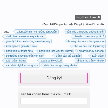
Lượt bình luận : 0
(Bạn phải Đăng nhập hoặc Đăng ký để trả lời bài viết.)
Tags:
cách xác định xu hướng tăng/giảm
cấu trúc thị trường chứng khoán
chiến lược smart money việt nam
giao dịch theo smc phần 2
giao dịch theo xu hướng smart money
hướng dẫn smc cho người mới
kinh nghiệm giao dịch smc
phá vỡ cấu trúc thị trường
phân tích kỹ thuật smc
phân tích đỉnh đáy thị trường
smart money concept
thị trường chứng khoán việt nam
tránh bẫy giá cá mập
tuấn thành
tuấn thành invest
tuanthanhwyckoff
ví dụ smc trên vn-index
xác định high/low trong smc
đỉnh đáy trong chứng khoán
Đăng ký!
Tên tài khoản hoặc địa chỉ Email: