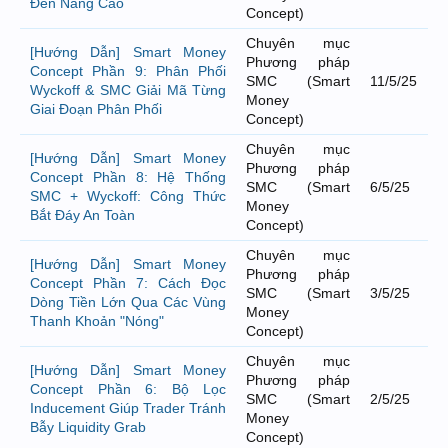
Đến Nâng Cao
Concept)
Chuyên mục
[Hướng Dẫn] Smart Money
Phương pháp
Concept Phần 9: Phân Phối
SMC (Smart
11/5/25
Wyckoff & SMC Giải Mã Từng
Money
Giai Đoạn Phân Phối
Concept)
Chuyên mục
[Hướng Dẫn] Smart Money
Phương pháp
Concept Phần 8: Hệ Thống
SMC (Smart
6/5/25
SMC + Wyckoff: Công Thức
Money
Bắt Đáy An Toàn
Concept)
Chuyên mục
[Hướng Dẫn] Smart Money
Phương pháp
Concept Phần 7: Cách Đọc
SMC (Smart
3/5/25
Dòng Tiền Lớn Qua Các Vùng
Money
Thanh Khoản "Nóng"
Concept)
Chuyên mục
[Hướng Dẫn] Smart Money
Phương pháp
Concept Phần 6: Bộ Lọc
SMC (Smart
2/5/25
Inducement Giúp Trader Tránh
Money
Bẫy Liquidity Grab
Concept)