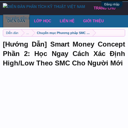
Đăng nhập
TRANG CHỦ
Tìm kiếm diễn đàn
Bài viết gần đây
Đăng chủ đề
DIỄN ĐÀN
LỚP HỌC
LIÊN HỆ
GIỚI THIỆU
Diễn đàn
...
Chuyên mục Phương pháp SMC (Smart Money Concept)
[Hướng Dẫn] Smart Money Concept
Phần 2: Học Ngay Cách Xác Định
High/Low Theo SMC Cho Người Mới