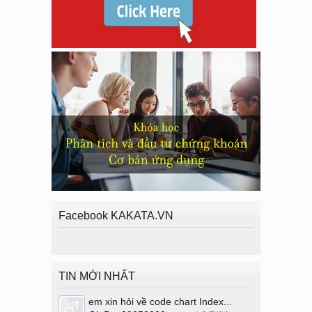
Facebook KAKATA.VN
TIN MỚI NHẤT
em xin hỏi về code chart Index...