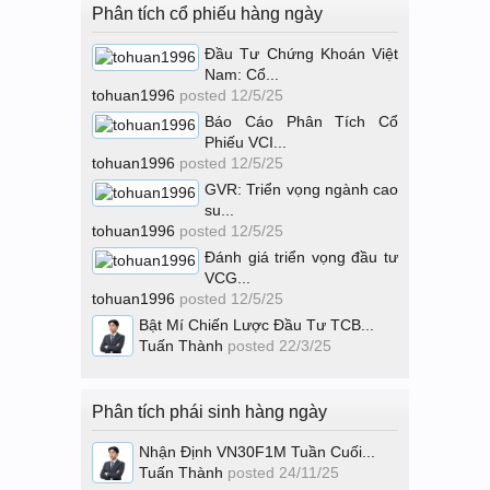
Phân tích cổ phiếu hàng ngày
Đầu Tư Chứng Khoán Việt
Nam: Cổ...
tohuan1996
posted
12/5/25
Báo Cáo Phân Tích Cổ
Phiếu VCI...
tohuan1996
posted
12/5/25
GVR: Triển vọng ngành cao
su...
tohuan1996
posted
12/5/25
Đánh giá triển vọng đầu tư
VCG...
tohuan1996
posted
12/5/25
Bật Mí Chiến Lược Đầu Tư TCB...
Tuấn Thành
posted
22/3/25
Phân tích phái sinh hàng ngày
Nhận Định VN30F1M Tuần Cuối...
Tuấn Thành
posted
24/11/25