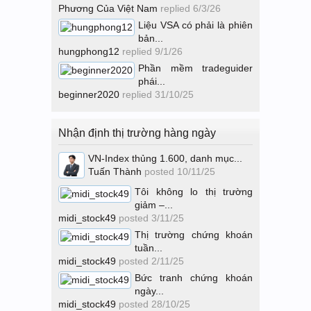
Phương Của Việt Nam
replied
6/3/26
Liệu VSA có phải là phiên
bản...
hungphong12
replied
9/1/26
Phần mềm tradeguider
phái...
beginner2020
replied
31/10/25
Nhận định thị trường hàng ngày
VN-Index thủng 1.600, danh mục...
Tuấn Thành
posted
10/11/25
Tôi không lo thị trường
giảm –...
midi_stock49
posted
3/11/25
Thị trường chứng khoán
tuần...
midi_stock49
posted
2/11/25
Bức tranh chứng khoán
ngày...
midi_stock49
posted
28/10/25