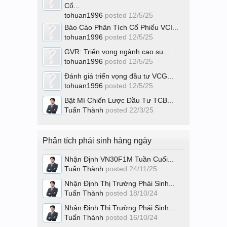
Cổ...
tohuan1996
posted
12/5/25
Báo Cáo Phân Tích Cổ Phiếu VCI...
tohuan1996
posted
12/5/25
GVR: Triển vọng ngành cao su...
tohuan1996
posted
12/5/25
Đánh giá triển vọng đầu tư VCG...
tohuan1996
posted
12/5/25
Bật Mí Chiến Lược Đầu Tư TCB...
Tuấn Thành
posted
22/3/25
Phân tích phái sinh hàng ngày
Nhận Định VN30F1M Tuần Cuối...
Tuấn Thành
posted
24/11/25
Nhận Định Thị Trường Phái Sinh...
Tuấn Thành
posted
18/10/24
Nhận Định Thị Trường Phái Sinh...
Tuấn Thành
posted
16/10/24