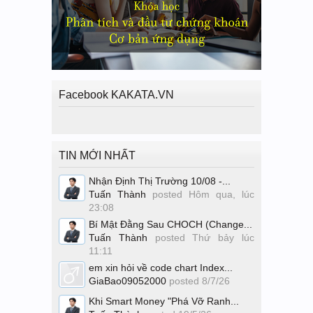
Facebook KAKATA.VN
TIN MỚI NHẤT
Nhận Định Thị Trường 10/08 -...
Tuấn Thành
posted
Hôm qua, lúc
23:08
Bí Mật Đằng Sau CHOCH (Change...
Tuấn Thành
posted
Thứ bảy lúc
11:11
em xin hỏi về code chart Index...
GiaBao09052000
posted
8/7/26
Khi Smart Money "Phá Vỡ Ranh...