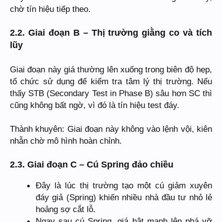
chờ tín hiệu tiếp theo.
2.2. Giai đoạn B – Thị trường giằng co và tích
lũy
Giai đoạn này giá thường lên xuống trong biên độ hẹp,
tổ chức sử dụng để kiểm tra tâm lý thị trường. Nếu
thấy STB (Secondary Test in Phase B) sâu hơn SC thì
cũng không bất ngờ, vì đó là tín hiệu test đáy.
Thành khuyên: Giai đoạn này không vào lệnh vội, kiên
nhẫn chờ mô hình hoàn chỉnh.
2.3. Giai đoạn C – Cú Spring đảo chiều
Đây là lúc thị trường tạo một cú giảm xuyên
đáy giả (Spring) khiến nhiều nhà đầu tư nhỏ lẻ
hoảng sợ cắt lỗ.
Ngay sau cú Spring, giá bật mạnh lên phá vỡ