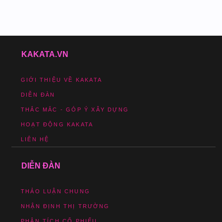
KAKATA.VN
GIỚI THIỆU VỀ KAKATA
DIỄN ĐÀN
THẮC MẮC - GÓP Ý XÂY DỰNG
HOẠT ĐỘNG KAKATA
LIÊN HỆ
DIỄN ĐÀN
THẢO LUẬN CHUNG
NHẬN ĐỊNH THỊ TRƯỜNG
PHÂN TÍCH CỔ PHIẾU