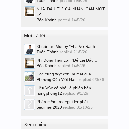
Tuấn Thành
posted
19/5/26
NHÀ ĐẦU TƯ CÁ NHÂN CẦN MỘT
LA...
Bảo Khánh
posted
14/5/26
Mới trả lời
Khi Smart Money "Phá Vỡ Ranh...
Tuấn Thành
replied
21/5/26
Khi Dòng Tiền Lớn “Để Lại Dấu...
Bảo Khánh
replied
14/5/26
Học cùng Wyckoff, bí mật của...
Phương Của Việt Nam
replied
6/3/26
Liệu VSA có phải là phiên bản...
hungphong12
replied
9/1/26
Phần mềm tradeguider phái...
beginner2020
replied
31/10/25
Xem nhiều