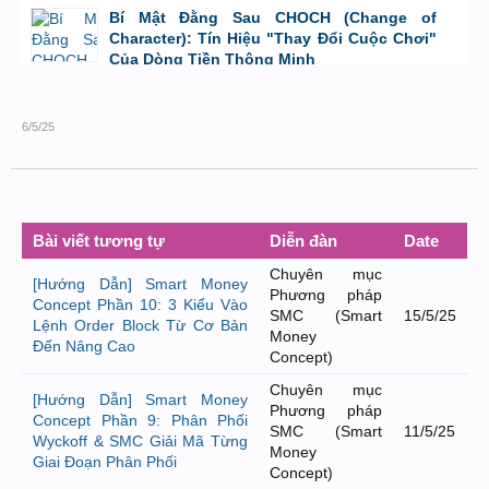
bởi
Tuấn Thành
,
9/8/26 lúc 23:08
Bí Mật Đằng Sau CHOCH (Change of
Character): Tín Hiệu "Thay Đổi Cuộc Chơi"
Của Dòng Tiền Thông Minh
bởi
Tuấn Thành
,
8/8/26 lúc 11:11
6/5/25
Bài viết tương tự
Diễn đàn
Date
Chuyên mục
[Hướng Dẫn] Smart Money
Phương pháp
Concept Phần 10: 3 Kiểu Vào
SMC (Smart
15/5/25
Lệnh Order Block Từ Cơ Bản
Money
Đến Nâng Cao
Concept)
Chuyên mục
[Hướng Dẫn] Smart Money
Phương pháp
Concept Phần 9: Phân Phối
SMC (Smart
11/5/25
Wyckoff & SMC Giải Mã Từng
Money
Giai Đoạn Phân Phối
Concept)