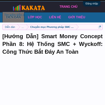
Đăng nhập
TRANG CHỦ
Tìm kiếm diễn đàn
Bài viết gần đây
Đăng chủ đề
DIỄN ĐÀN
LỚP HỌC
LIÊN HỆ
GIỚI THIỆU
Diễn đàn
...
Chuyên mục Phương pháp SMC (Smart Money Concept)
[Hướng Dẫn] Smart Money Concept
Phần 8: Hệ Thống SMC + Wyckoff:
Công Thức Bắt Đáy An Toàn