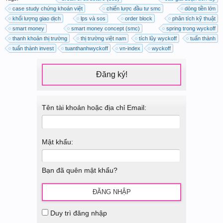
case study chứng khoán việt
chiến lược đầu tư smc
dòng tiền lớn
khối lượng giao dịch
lps và sos
order block
phân tích kỹ thuật
smart money
smart money concept (smc)
spring trong wyckoff
thanh khoản thị trường
thị trường việt nam
tích lũy wyckoff
tuấn thành
tuấn thành invest
tuanthanhwyckoff
vn-index
wyckoff
Đăng ký!
Tên tài khoản hoặc địa chỉ Email:
Mật khẩu:
Bạn đã quên mật khẩu?
Duy trì đăng nhập