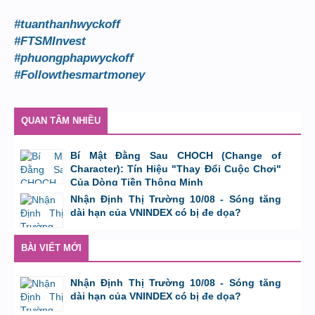
#tuanthanhwyckoff
#FTSMInvest
#phuongphapwyckoff
#Followthesmartmoney
QUAN TÂM NHIỀU
Bí Mật Đằng Sau CHOCH (Change of
Character): Tín Hiệu "Thay Đổi Cuộc Chơi"
Của Dòng Tiền Thông Minh
bởi
Tuấn Thành
,
8/8/26 lúc 11:11
Nhận Định Thị Trường 10/08 - Sóng tăng
dài hạn của VNINDEX có bị đe dọa?
bởi
Tuấn Thành
,
9/8/26 lúc 23:08
BÀI VIẾT MỚI
Nhận Định Thị Trường 10/08 - Sóng tăng
dài hạn của VNINDEX có bị đe dọa?