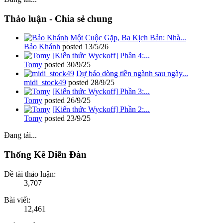
Thảo luận - Chia sẻ chung
Một Cuộc Gặp, Ba Kịch Bản: Nhà...
Bảo Khánh
posted
13/5/26
[Kiến thức Wyckoff] Phần 4:...
Tomy
posted
30/9/25
Dự báo dòng tiền ngành sau ngày...
midi_stock49
posted
28/9/25
[Kiến thức Wyckoff] Phần 3:...
Tomy
posted
26/9/25
[Kiến thức Wyckoff] Phần 2:...
Tomy
posted
23/9/25
Đang tải...
Thống Kê Diễn Đàn
Đề tài thảo luận:
3,707
Bài viết:
12,461