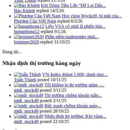
Tuấn Thành
replied
21/5/26
Khi Dòng Tiền Lớn “Để Lại Dấu...
Bảo Khánh
replied
14/5/26
Học cùng Wyckoff, bí mật của...
Phương Của Việt Nam
replied
6/3/26
Liệu VSA có phải là phiên bản...
hungphong12
replied
9/1/26
Phần mềm tradeguider phái...
beginner2020
replied
31/10/25
Đang tải...
Nhận định thị trường hàng ngày
VN-Index thủng 1.600, danh mục...
Tuấn Thành
posted
10/11/25
Tôi không lo thị trường giảm –...
midi_stock49
posted
3/11/25
Thị trường chứng khoán tuần...
midi_stock49
posted
2/11/25
Bức tranh chứng khoán ngày...
midi_stock49
posted
28/10/25
Nhận định thị trường: Khi vùng...
midi_stock49
posted
22/10/25