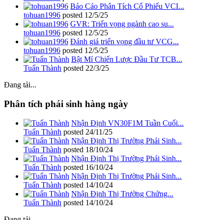
Báo Cáo Phân Tích Cổ Phiếu VCI...
tohuan1996
posted
12/5/25
GVR: Triển vọng ngành cao su...
tohuan1996
posted
12/5/25
Đánh giá triển vọng đầu tư VCG...
tohuan1996
posted
12/5/25
Bật Mí Chiến Lược Đầu Tư TCB...
Tuấn Thành
posted
22/3/25
Đang tải...
Phân tích phái sinh hàng ngày
Nhận Định VN30F1M Tuần Cuối...
Tuấn Thành
posted
24/11/25
Nhận Định Thị Trường Phái Sinh...
Tuấn Thành
posted
18/10/24
Nhận Định Thị Trường Phái Sinh...
Tuấn Thành
posted
16/10/24
Nhận Định Thị Trường Phái Sinh...
Tuấn Thành
posted
14/10/24
Nhận Định Thị Trường Chứng...
Tuấn Thành
posted
14/10/24
Đang tải...