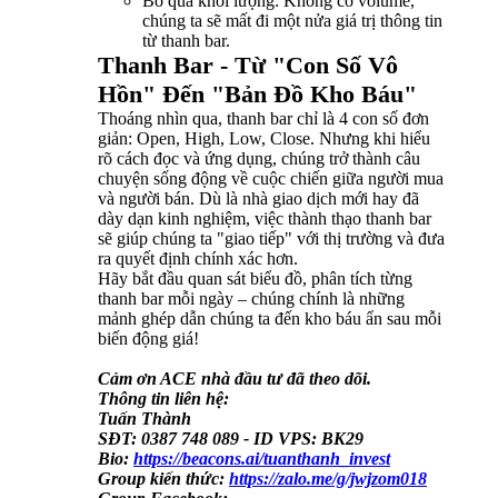
Bỏ qua khối lượng: Không có volume,
chúng ta sẽ mất đi một nửa giá trị thông tin
từ thanh bar.
Thanh Bar - Từ "Con Số Vô
Hồn" Đến "Bản Đồ Kho Báu"
Thoáng nhìn qua, thanh bar chỉ là 4 con số đơn
giản: Open, High, Low, Close. Nhưng khi hiểu
rõ cách đọc và ứng dụng, chúng trở thành câu
chuyện sống động về cuộc chiến giữa người mua
và người bán. Dù là nhà giao dịch mới hay đã
dày dạn kinh nghiệm, việc thành thạo thanh bar
sẽ giúp chúng ta "giao tiếp" với thị trường và đưa
ra quyết định chính xác hơn.
Hãy bắt đầu quan sát biểu đồ, phân tích từng
thanh bar mỗi ngày – chúng chính là những
mảnh ghép dẫn chúng ta đến kho báu ẩn sau mỗi
biến động giá!
Cảm ơn ACE nhà đầu tư đã theo dõi.
Thông tin liên hệ:
Tuấn Thành
SĐT: 0387 748 089 - ID VPS: BK29
Bio:
https://beacons.ai/tuanthanh_invest
Group kiến thức:
https://zalo.me/g/jwjzom018