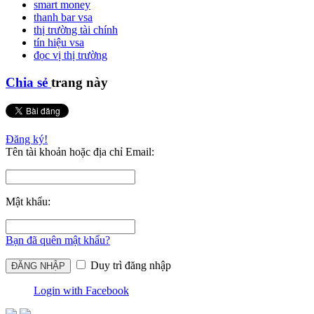
smart money
thanh bar vsa
thị trường tài chính
tín hiệu vsa
đọc vị thị trường
Chia sẻ
trang này
Đăng ký!
Tên tài khoản hoặc địa chỉ Email:
Mật khẩu:
Bạn đã quên mật khẩu?
Duy trì đăng nhập
Login with Facebook