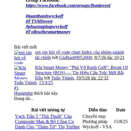
Group Facebook:
https://www.facebook.com/groups/ftsminvest/
#tuanthanhwyckoff
#FTSMInvest
#phuongphapwyckoff
#Followthesmartmoney
Bài viết mới
em xin hỏi về code chart Index của nhóm ngành
tài chính
bởi
GiaBao09052000
,
8/7/26 lúc 10:21
Khi Smart Money "Phá Vỡ Ranh Giới": Break Of
Structure (BOS) — Tín Hiệu Cấu Trúc Mới Bắt
Đầu
bởi
Tuấn Thành
,
19/5/26 lúc 22:32
Tuấn Thành
,
13/3/25
#1
Hungtqhp
thích bài này.
Đang tải...
Bài viết tương tự
Diễn đàn
Date
Vạch Trần 5 "Thủ Thuật" Của
Chuyên mục
Composite Man & Bộ Công Cụ
Phương pháp
15/8/25
Dành Cho "Thám Tử" Thị Trường
Wyckoff - VSA