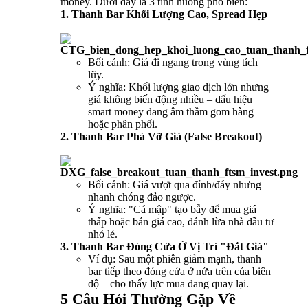
money. Dưới đây là 3 tình huống phổ biến:
1. Thanh Bar Khối Lượng Cao, Spread Hẹp
Bối cảnh: Giá đi ngang trong vùng tích
lũy.
Ý nghĩa: Khối lượng giao dịch lớn nhưng
giá không biến động nhiều – dấu hiệu
smart money đang âm thầm gom hàng
hoặc phân phối.
2. Thanh Bar Phá Vỡ Giả (False Breakout)
Bối cảnh: Giá vượt qua đỉnh/đáy nhưng
nhanh chóng đảo ngược.
Ý nghĩa: "Cá mập" tạo bẫy để mua giá
thấp hoặc bán giá cao, đánh lừa nhà đầu tư
nhỏ lẻ.
3. Thanh Bar Đóng Cửa Ở Vị Trí "Đắt Giá"
Ví dụ: Sau một phiên giảm mạnh, thanh
bar tiếp theo đóng cửa ở nửa trên của biên
độ – cho thấy lực mua đang quay lại.
5 Câu Hỏi Thường Gặp Về