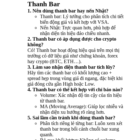
Thanh Bar
1. Nên dùng thanh bar hay nến Nhật?
Thanh bar: Lý tưởng cho phân tích chi tiết
biến động giá và kết hợp với VSA.
Nến Nhật: Trực quan hơn, phù hợp để
nhận diện tín hiệu đảo chiều nhanh.
2. Thanh bar có áp dụng được cho crypto
không?
Có! Thanh bar hoạt động hiệu quả trên mọi thị
trường có dữ liệu giá như chứng khoán, forex
hay crypto (BTC, ETH…).
3. Làm sao nhận diện thanh bar tích lũy?
Hãy tìm các thanh bar có khối lượng cao +
spread hẹp trong vùng giá đi ngang, đặc biệt khi
giá đóng cửa gần High hoặc Low.
4. Thanh bar có thể kết hợp với chỉ báo nào?
Volume: Xác nhận độ tin cậy của tín hiệu
từ thanh bar.
MA (Moving Average): Giúp lọc nhiễu và
nhận diện xu hướng rõ ràng hơn.
5. Sai lầm cần tránh khi dùng thanh bar?
Phân tích riêng lẻ từng bar: Luôn xem xét
thanh bar trong bối cảnh chuỗi bar xung
quanh.