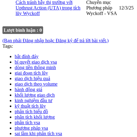
Cách tránh bẫy thị trường với
Chuyên mục
Upthrust Action (UTA) trong tích
Phương pháp
12/3/25
lũy Wyckoff
Wyckoff - VSA
Lượt bình luận : 0
(Bạn phải Đăng nhập hoặc Đăng ký để trả lời bài viết.)
Tags:
bắt đỉnh đáy
bí quyết giao dịch vsa
dòng tiền thông minh
giai đoạn tích lũy
giao dịch hiệu quả
giao dịch theo volume
hành động giá
khối lượng giao dịch
kinh nghiệm đầu tư
kỹ thuật tích lũy
phân tích biểu đồ
phân tích khối lượng
phân tích vsa
phương pháp vsa
sai lầm khi phân tích vsa