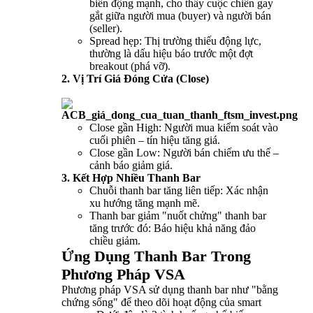
biến động mạnh, cho thấy cuộc chiến gay
gắt giữa người mua (buyer) và người bán
(seller).
Spread hẹp: Thị trường thiếu động lực,
thường là dấu hiệu báo trước một đợt
breakout (phá vỡ).
2. Vị Trí Giá Đóng Cửa (Close)
Close gần High: Người mua kiểm soát vào
cuối phiên – tín hiệu tăng giá.
Close gần Low: Người bán chiếm ưu thế –
cảnh báo giảm giá.
3. Kết Hợp Nhiều Thanh Bar
Chuỗi thanh bar tăng liên tiếp: Xác nhận
xu hướng tăng mạnh mẽ.
Thanh bar giảm "nuốt chửng" thanh bar
tăng trước đó: Báo hiệu khả năng đảo
chiều giảm.
Ứng Dụng Thanh Bar Trong
Phương Pháp VSA
Phương pháp VSA sử dụng thanh bar như "bằng
chứng sống" để theo dõi hoạt động của smart