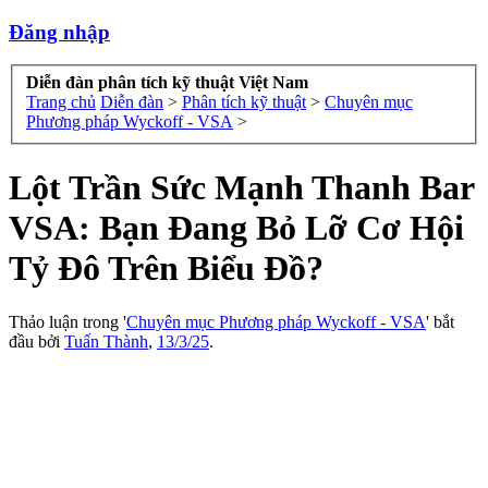
Đăng nhập
Diễn đàn phân tích kỹ thuật Việt Nam
Trang chủ
Diễn đàn
>
Phân tích kỹ thuật
>
Chuyên mục
Phương pháp Wyckoff - VSA
>
Lột Trần Sức Mạnh Thanh Bar
VSA: Bạn Đang Bỏ Lỡ Cơ Hội
Tỷ Đô Trên Biểu Đồ?
Thảo luận trong '
Chuyên mục Phương pháp Wyckoff - VSA
' bắt
đầu bởi
Tuấn Thành
,
13/3/25
.