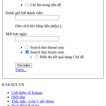
Chỉ tìm trong tiêu đề
Được gửi bởi thành viên:
Dãn cách tên bằng dấu phẩy(,).
Mới hơn ngày:
Search this thread only
Search this forum only
Hiển thị kết quả dạng Chủ đề
Thêm...
KAKATA.VN
Giới thiệu về Kakata
Diễn đàn
Thắc mắc - Góp ý xây dựng
Hoạt động Kakata