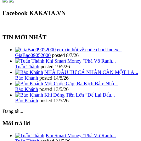
Facebook KAKATA.VN
TIN MỚI NHẤT
em xin hỏi về code chart Index...
GiaBao09052000
posted
8/7/26
Khi Smart Money "Phá Vỡ Ranh...
Tuấn Thành
posted
19/5/26
NHÀ ĐẦU TƯ CÁ NHÂN CẦN MỘT LA...
Bảo Khánh
posted
14/5/26
Một Cuộc Gặp, Ba Kịch Bản: Nhà...
Bảo Khánh
posted
13/5/26
Khi Dòng Tiền Lớn “Để Lại Dấu...
Bảo Khánh
posted
12/5/26
Đang tải...
Mới trả lời
Khi Smart Money "Phá Vỡ Ranh...