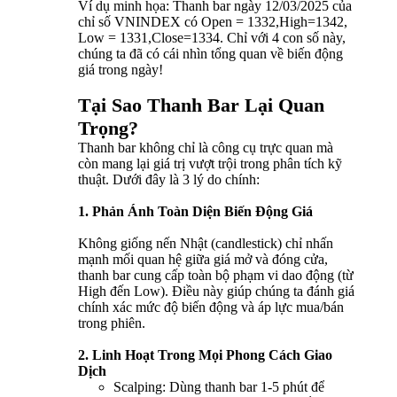
Ví dụ minh họa: Thanh bar ngày 12/03/2025 của
chỉ số VNINDEX có Open = 1332,High=1342,
Low = 1331,Close=1334. Chỉ với 4 con số này,
chúng ta đã có cái nhìn tổng quan về biến động
giá trong ngày!
Tại Sao Thanh Bar Lại Quan
Trọng?
Thanh bar không chỉ là công cụ trực quan mà
còn mang lại giá trị vượt trội trong phân tích kỹ
thuật. Dưới đây là 3 lý do chính:
1. Phản Ánh Toàn Diện Biến Động Giá
Không giống nến Nhật (candlestick) chỉ nhấn
mạnh mối quan hệ giữa giá mở và đóng cửa,
thanh bar cung cấp toàn bộ phạm vi dao động (từ
High đến Low). Điều này giúp chúng ta đánh giá
chính xác mức độ biến động và áp lực mua/bán
trong phiên.
2. Linh Hoạt Trong Mọi Phong Cách Giao
Dịch
Scalping: Dùng thanh bar 1-5 phút để