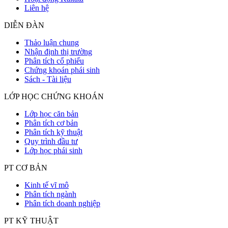
Liên hệ
DIỄN ĐÀN
Thảo luận chung
Nhận định thị trường
Phân tích cổ phiếu
Chứng khoán phái sinh
Sách - Tài liệu
LỚP HỌC CHỨNG KHOÁN
Lớp học căn bản
Phân tích cơ bản
Phân tích kỹ thuật
Quy trình đầu tư
Lớp học phái sinh
PT CƠ BẢN
Kinh tế vĩ mô
Phân tích ngành
Phân tích doanh nghiệp
PT KỸ THUẬT