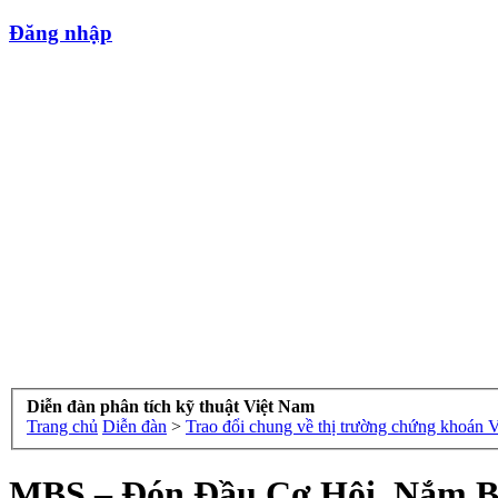
Đăng nhập
Diễn đàn phân tích kỹ thuật Việt Nam
Trang chủ
Diễn đàn
>
Trao đổi chung về thị trường chứng khoán 
MBS – Đón Đầu Cơ Hội, Nắm B