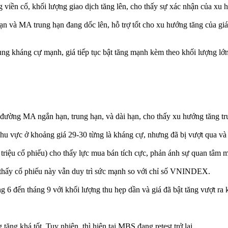
viền cổ, khối lượng giao dịch tăng lên, cho thấy sự xác nhận của xu h
 và MA trung hạn đang dốc lên, hỗ trợ tốt cho xu hướng tăng của g
ng kháng cự mạnh, giá tiếp tục bật tăng mạnh kèm theo khối lượng lớn
đường MA ngắn hạn, trung hạn, và dài hạn, cho thấy xu hướng tăng trư
vực ở khoảng giá 29-30 từng là kháng cự, nhưng đã bị vượt qua và hiệ
triệu cổ phiếu) cho thấy lực mua bán tích cực, phản ánh sự quan tâm m
o thấy cổ phiếu này vẫn duy trì sức mạnh so với chỉ số VNINDEX.
ng 6 đến tháng 9 với khối lượng thu hẹp dần và giá đã bật tăng vượt r
tăng khá tốt. Tuy nhiên, thì hiện tại MBS đang retest trở lại.