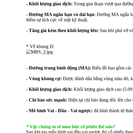
- Khối lượng giao dịch:
Trong giai đoạn vượt qua đường 
- Đường MA ngắn hạn và dài hạn
: Đường MA ngắn hạn
thêm sự tích cực về mặt kỹ thuật.
- Tăng giá kèm theo khối lượng lớn:
Sau khi phá vỡ vù
* Về khung D:
- Đường trung bình động (MA):
Biểu đồ bao gồm các 
- Vùng kháng cự:
Được đánh dấu bằng vùng màu đỏ, khu 
- Khối lượng giao dịch:
Khối lượng giao dịch cao (5.09 
- Chỉ báo sức mạnh:
Hiện tại chỉ báo đang dốc lên ch
- Mô hình Vai - Đầu - Vai ngược:
đã hình thành từ thá
* Vậy chúng ta sẽ mua bán cổ phiếu thế nào?
Sau khi tạo mẫu hình vai đầu vai ngược thì cổ phiếu đang 