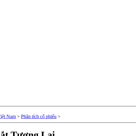
Việt Nam
>
Phân tích cổ phiếu
>
ắt Tương Lai