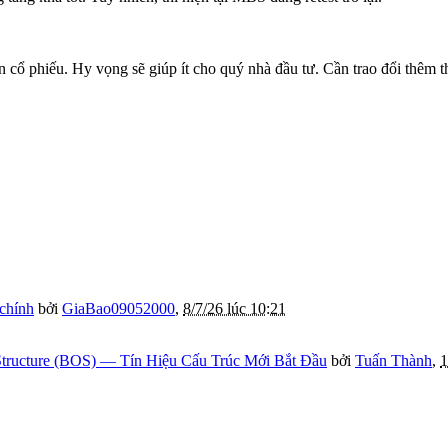
n cổ phiếu. Hy vọng sẽ giúp ít cho quý nhà đầu tư. Cần trao đổi thêm th
 chính
bởi
GiaBao09052000
,
8/7/26 lúc 10:21
tructure (BOS) — Tín Hiệu Cấu Trúc Mới Bắt Đầu
bởi
Tuấn Thành
,
1