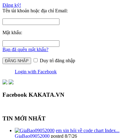
Đăng ký!
Tên tài khoản hoặc địa chỉ Email:
Mật khẩu:
Bạn đã quên mật khẩu?
Duy trì đăng nhập
Login with Facebook
Facebook KAKATA.VN
TIN MỚI NHẤT
em xin hỏi về code chart Index...
GiaBao09052000
posted
8/7/26