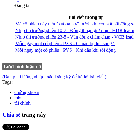
#1
Đang tải...
Bài viết tương tự
Mã cổ phiếu này nên "xuống tay" trước khi cơn sốt bất động 
Nhịp thị trường phiên 10-7 - Đồng thuận giữ nhịp- HDB leadi
Nhịp thị trường phiên 23-5 - Vận động chậm chạp - VCB lead
Mỗi ngày một cổ phiếu - PXS - Chuẩn bị đón sóng 5
Mỗi ngày một cổ phiếu - PVS - Khi dầu khí sôi động
Lượt bình luận : 0
(Bạn phải Đăng nhập hoặc Đăng ký để trả lời bài viết.)
Tags:
chứng khoán
mbs
tài chính
Chia sẻ
trang này