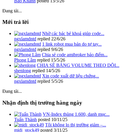
Bảo Khánh
posted
13/5/26
Đang tải...
Mới trả lời
Nhờ các bác bẻ khoá giúp code...
ngxlamdntd
replied
22/6/26
1 link robot mua bán do tự tay...
ngxlamdntd
replied
9/6/26
Chia sẻ code amibroker báo điểm...
Phong Lâm
replied
15/5/26
CHIA SẺ BẢNG VOLUME THEO DÕI...
shenlong
replied
14/5/26
Xin code xuất dữ liệu chứng...
ngxlamdntd
replied
5/5/26
Đang tải...
Nhận định thị trường hàng ngày
VN-Index thủng 1.600, danh mục...
Tuấn Thành
posted
10/11/25
Tôi không lo thị trường giảm –...
midi_stock49
posted
3/11/25