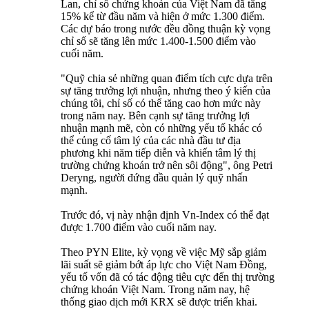
Lan, chỉ số chứng khoán của Việt Nam đã tăng
15% kể từ đầu năm và hiện ở mức 1.300 điểm.
Các dự báo trong nước đều đồng thuận kỳ vọng
chỉ số sẽ tăng lên mức 1.400-1.500 điểm vào
cuối năm.
"Quỹ chia sẻ những quan điểm tích cực dựa trên
sự tăng trưởng lợi nhuận, nhưng theo ý kiến của
chúng tôi, chỉ số có thể tăng cao hơn mức này
trong năm nay. Bên cạnh sự tăng trưởng lợi
nhuận mạnh mẽ, còn có những yếu tố khác có
thể củng cố tâm lý của các nhà đầu tư địa
phương khi năm tiếp diễn và khiến tâm lý thị
trường chứng khoán trở nên sôi động", ông Petri
Deryng, người đứng đầu quản lý quỹ nhấn
mạnh.
Trước đó, vị này nhận định Vn-Index có thể đạt
được 1.700 điểm vào cuối năm nay.
Theo PYN Elite, kỳ vọng về việc Mỹ sắp giảm
lãi suất sẽ giảm bớt áp lực cho Việt Nam Đồng,
yếu tố vốn đã có tác động tiêu cực đến thị trường
chứng khoán Việt Nam. Trong năm nay, hệ
thống giao dịch mới KRX sẽ được triển khai.