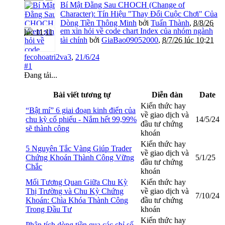
Bí Mật Đằng Sau CHOCH (Change of
Character): Tín Hiệu "Thay Đổi Cuộc Chơi" Của
Dòng Tiền Thông Minh
bởi
Tuấn Thành
,
8/8/26
em xin hỏi về code chart Index của nhóm ngành
lúc 11:11
tài chính
bởi
GiaBao09052000
,
8/7/26 lúc 10:21
fecohoatri2va3
,
21/6/24
#1
Đang tải...
Bài viết tương tự
Diễn đàn
Date
Kiến thức hay
“Bật mí” 6 giai đoạn kinh điển của
về giao dịch và
chu kỳ cổ phiếu - Nắm hết 99,99%
14/5/24
đầu tư chứng
sẽ thành công
khoán
Kiến thức hay
5 Nguyên Tắc Vàng Giúp Trader
về giao dịch và
Chứng Khoán Thành Công Vững
5/1/25
đầu tư chứng
Chắc
khoán
Mối Tương Quan Giữa Chu Kỳ
Kiến thức hay
Thị Trường và Chu Kỳ Chứng
về giao dịch và
7/10/24
Khoán: Chìa Khóa Thành Công
đầu tư chứng
Trong Đầu Tư
khoán
Kiến thức hay
Phân tích dòng tiền qua các chỉ số