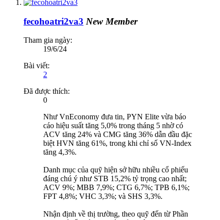
fecohoatri2va3
New Member
Tham gia ngày:
19/6/24
Bài viết:
2
Đã được thích:
0
Như VnEconomy đưa tin, PYN Elite vừa báo
cáo hiệu suất tăng 5,0% trong tháng 5 nhờ có
ACV tăng 24% và CMG tăng 36% dẫn đầu đặc
biệt HVN tăng 61%, trong khi chỉ số VN-Index
tăng 4,3%.
Danh mục của quỹ hiện sở hữu nhiều cổ phiếu
đáng chú ý như STB 15,2% tỷ trọng cao nhất;
ACV 9%; MBB 7,9%; CTG 6,7%; TPB 6,1%;
FPT 4,8%; VHC 3,3%; và SHS 3,3%.
Nhận định về thị trường, theo quỹ đến từ Phần