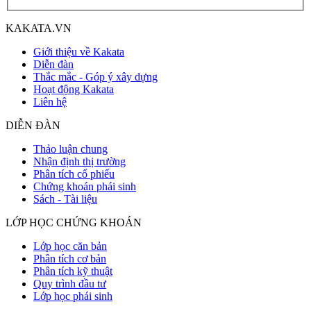
KAKATA.VN
Giới thiệu về Kakata
Diễn đàn
Thắc mắc - Góp ý xây dựng
Hoạt động Kakata
Liên hệ
DIỄN ĐÀN
Thảo luận chung
Nhận định thị trường
Phân tích cổ phiếu
Chứng khoán phái sinh
Sách - Tài liệu
LỚP HỌC CHỨNG KHOÁN
Lớp học căn bản
Phân tích cơ bản
Phân tích kỹ thuật
Quy trình đầu tư
Lớp học phái sinh