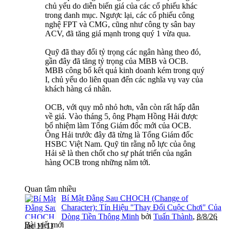
chủ yếu do diễn biến giá của các cổ phiếu khác
trong danh mục. Ngược lại, các cổ phiếu công
nghệ FPT và CMG, cũng như công ty sân bay
ACV, đã tăng giá mạnh trong quý 1 vừa qua.
Quỹ đã thay đổi tỷ trọng các ngân hàng theo đó,
gần đây đã tăng tỷ trọng của MBB và OCB.
MBB công bố kết quả kinh doanh kém trong quý
I, chủ yếu do liên quan đến các nghĩa vụ vay của
khách hàng cá nhân.
OCB, với quy mô nhỏ hơn, vẫn còn rất hấp dẫn
về giá. Vào tháng 5, ông Phạm Hồng Hải được
bổ nhiệm làm Tổng Giám đốc mới của OCB.
Ông Hải trước đây đã từng là Tổng Giám đốc
HSBC Việt Nam. Quỹ tin rằng nỗ lực của ông
Hải sẽ là then chốt cho sự phát triển của ngân
hàng OCB trong những năm tới.
Quan tâm nhiều
Bí Mật Đằng Sau CHOCH (Change of
Character): Tín Hiệu "Thay Đổi Cuộc Chơi" Của
Dòng Tiền Thông Minh
bởi
Tuấn Thành
,
8/8/26
Bài viết mới
lúc 11:11