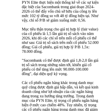
PYN Elite thực hiện một thống kê về các sự kiện
đặc biệt của Sacombank trong giai đoạn 2024-
2026 có thể đẩy vốn chủ sở hữu của công ty lên
mức 102 tỷ đồng so với 48 tỷ đồng hiện tại. Như
vậy, chỉ số P/B sẽ giảm xuống mức 0,56.
Mục tiêu thận trọng cho giá trị hợp lý (fair value)
của cổ phiếu là 1,5 lần giá trị sổ sách vào năm
2026, khi đó các chỉ số trên mỗi cổ phiếu có thể
như sau: Giá trị sổ sách trên mỗi cổ phiếu 52.000
đồng; Giá cổ phiếu, giá trị hợp lý P/B 1,5x:
78.000 đồng.
"Sacombank có thể được định giá 1,8-2,0 lần giá
trị sổ sách trong những năm tới, khiến giá cổ
phiếu có thể tăng lên mức 90.000-100.000
đồng", đại diện quỹ kỳ vọng.
Các cổ phiếu ngân hàng khác trong danh mục
quỹ cũng được định giá hấp dẫn, và kết quả kinh
doanh cũng như lợi nhuận của các ngân hàng
đang trong xu hướng tăng trưởng. Trong danh
mục của PYN Elite, tỷ trọng cổ phiếu ngân hàng
hiện ở mức cao chiếm 48%. Tuy nhiên, tỷ trọng
các cổ phiếu ngân hàng trong danh mục đã giảm