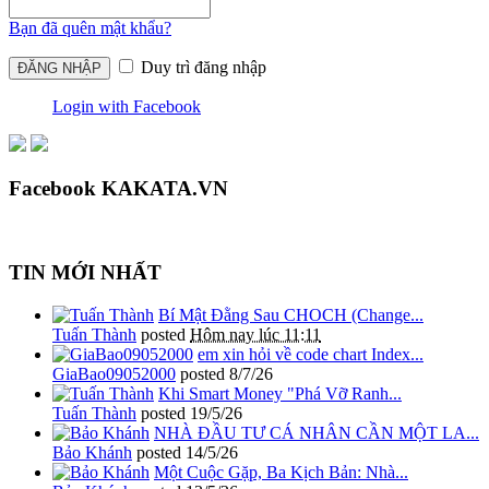
Bạn đã quên mật khẩu?
Duy trì đăng nhập
Login with Facebook
Facebook KAKATA.VN
TIN MỚI NHẤT
Bí Mật Đằng Sau CHOCH (Change...
Tuấn Thành
posted
Hôm nay lúc 11:11
em xin hỏi về code chart Index...
GiaBao09052000
posted
8/7/26
Khi Smart Money "Phá Vỡ Ranh...
Tuấn Thành
posted
19/5/26
NHÀ ĐẦU TƯ CÁ NHÂN CẦN MỘT LA...
Bảo Khánh
posted
14/5/26
Một Cuộc Gặp, Ba Kịch Bản: Nhà...