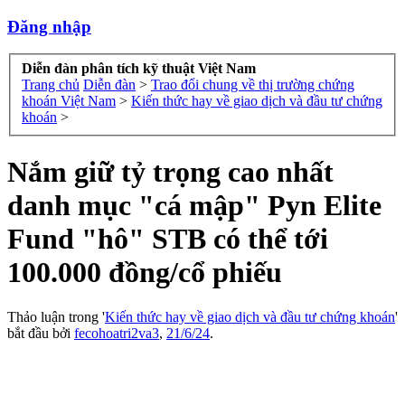
Đăng nhập
Diễn đàn phân tích kỹ thuật Việt Nam
Trang chủ
Diễn đàn
>
Trao đổi chung về thị trường chứng
khoán Việt Nam
>
Kiến thức hay về giao dịch và đầu tư chứng
khoán
>
Nắm giữ tỷ trọng cao nhất
danh mục "cá mập" Pyn Elite
Fund "hô" STB có thể tới
100.000 đồng/cổ phiếu
Thảo luận trong '
Kiến thức hay về giao dịch và đầu tư chứng khoán
'
bắt đầu bởi
fecohoatri2va3
,
21/6/24
.