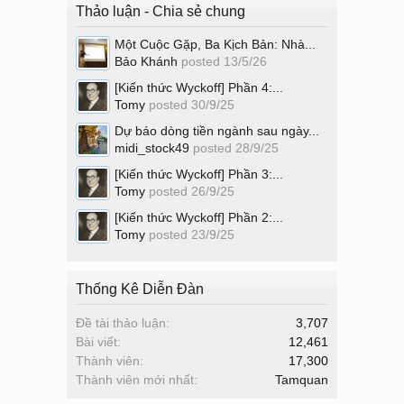
Thảo luận - Chia sẻ chung
Một Cuộc Gặp, Ba Kịch Bản: Nhà...
Bảo Khánh
posted
13/5/26
[Kiến thức Wyckoff] Phần 4:...
Tomy
posted
30/9/25
Dự báo dòng tiền ngành sau ngày...
midi_stock49
posted
28/9/25
[Kiến thức Wyckoff] Phần 3:...
Tomy
posted
26/9/25
[Kiến thức Wyckoff] Phần 2:...
Tomy
posted
23/9/25
Thống Kê Diễn Đàn
Đề tài thảo luận:
3,707
Bài viết:
12,461
Thành viên:
17,300
Thành viên mới nhất:
Tamquan