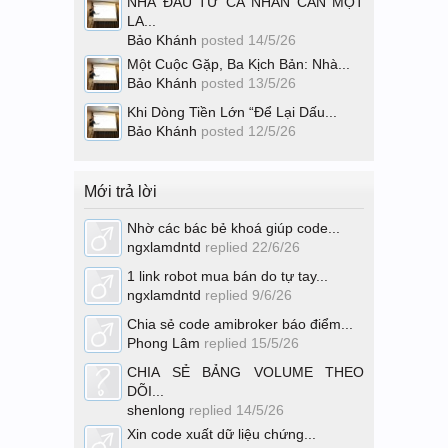
NHÀ ĐẦU TƯ CÁ NHÂN CẦN MỘT
LA...
Bảo Khánh
posted
14/5/26
Một Cuộc Gặp, Ba Kịch Bản: Nhà...
Bảo Khánh
posted
13/5/26
Khi Dòng Tiền Lớn “Để Lại Dấu...
Bảo Khánh
posted
12/5/26
Mới trả lời
Nhờ các bác bẻ khoá giúp code...
ngxlamdntd
replied
22/6/26
1 link robot mua bán do tự tay...
ngxlamdntd
replied
9/6/26
Chia sẻ code amibroker báo điểm...
Phong Lâm
replied
15/5/26
CHIA SẺ BẢNG VOLUME THEO
DÕI...
shenlong
replied
14/5/26
Xin code xuất dữ liệu chứng...