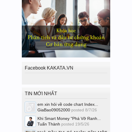
Facebook KAKATA.VN
TIN MỚI NHẤT
em xin hỏi về code chart Index...
GiaBao09052000
posted
8/7/26
Khi Smart Money "Phá Vỡ Ranh...
Tuấn Thành
posted
19/5/26