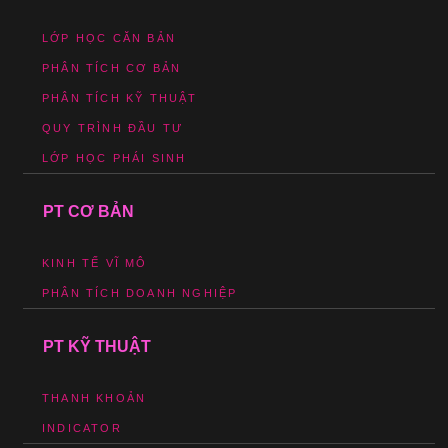
LỚP HỌC CĂN BẢN
PHÂN TÍCH CƠ BẢN
PHÂN TÍCH KỸ THUẬT
QUY TRÌNH ĐẦU TƯ
LỚP HỌC PHÁI SINH
PT CƠ BẢN
KINH TẾ VĨ MÔ
PHÂN TÍCH DOANH NGHIỆP
PT KỸ THUẬT
THANH KHOẢN
INDICATOR