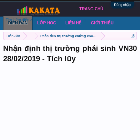
Đăng nhập
TRANG CHỦ
Tìm kiếm diễn đàn
Bài viết gần đây
Đăng chủ đề
DIỄN ĐÀN
LỚP HỌC
LIÊN HỆ
GIỚI THIỆU
Diễn đàn
...
Phân tích thị trường chứng khoán phái sinh VN30
Nhận định thị trường phái sinh VN30
28/02/2019 - Tích lũy