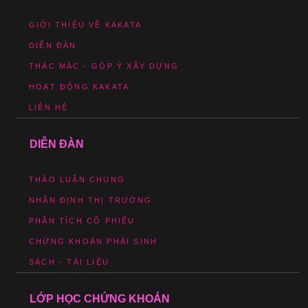
GIỚI THIỆU VỀ KAKATA
DIỄN ĐÀN
THẮC MẮC - GÓP Ý XÂY DỰNG
HOẠT ĐỘNG KAKATA
LIÊN HỆ
DIỄN ĐÀN
THẢO LUẬN CHUNG
NHẬN ĐỊNH THỊ TRƯỜNG
PHÂN TÍCH CỔ PHIẾU
CHỨNG KHOÁN PHÁI SINH
SÁCH - TÀI LIỆU
LỚP HỌC CHỨNG KHOÁN