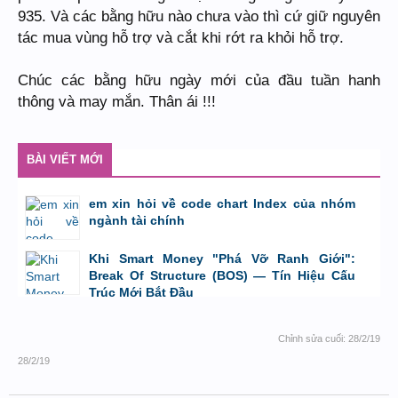
935. Và các bằng hữu nào chưa vào thì cứ giữ nguyên
tác mua vùng hỗ trợ và cắt khi rớt ra khỏi hỗ trợ.
Chúc các bằng hữu ngày mới của đầu tuần hanh
thông và may mắn. Thân ái !!!
BÀI VIẾT MỚI
em xin hỏi về code chart Index của nhóm
ngành tài chính
bởi
GiaBao09052000
,
8/7/26 lúc 10:21
Khi Smart Money "Phá Vỡ Ranh Giới":
Break Of Structure (BOS) — Tín Hiệu Cấu
Trúc Mới Bắt Đầu
bởi
Tuấn Thành
,
19/5/26 lúc 22:32
Chỉnh sửa cuối:
28/2/19
28/2/19