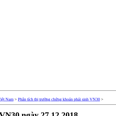
Việt Nam
>
Phân tích thị trường chứng khoán phái sinh VN30
>
 VN30 ngày 27.12.2018