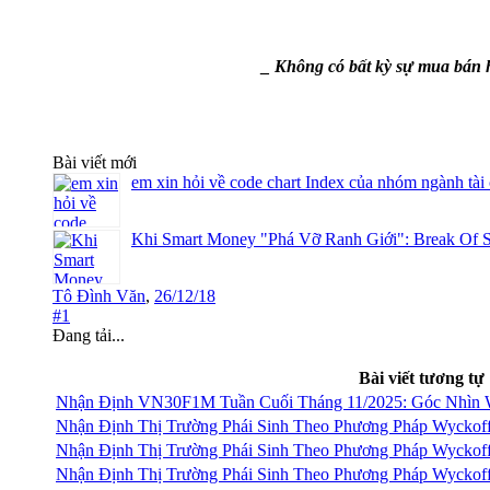
_ Không có bất kỳ sự mua bán h
Bài viết mới
em xin hỏi về code chart Index của nhóm ngành tài
Khi Smart Money "Phá Vỡ Ranh Giới": Break Of S
Tô Đình Văn
,
26/12/18
#1
Đang tải...
Bài viết tương tự
Nhận Định VN30F1M Tuần Cuối Tháng 11/2025: Góc Nhìn 
Nhận Định Thị Trường Phái Sinh Theo Phương Pháp Wyckof
Nhận Định Thị Trường Phái Sinh Theo Phương Pháp Wyckof
Nhận Định Thị Trường Phái Sinh Theo Phương Pháp Wyckof