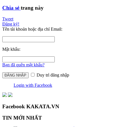
Chia sẻ
trang này
Tweet
Đăng ký!
Tên tài khoản hoặc địa chỉ Email:
Mật khẩu:
Bạn đã quên mật khẩu?
Duy trì đăng nhập
Login with Facebook
Facebook KAKATA.VN
TIN MỚI NHẤT