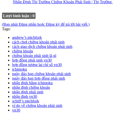
Nhận Định Thị Trường Chứng Khoán Phái Sinh | Thị Trườn
Lượt bình luận : 0
(Bạn phải Đăng nhập hoặc Đăng ký để trả lời bài viết.)
Tags:
andrew’s pitchfork
cách chơi chứng khoán phái sinh
cách giao dịch chứng khoán phái sinh
chứng khoán
chứng khoán phái sinh là gì
hợp đồng phái sinh vn30
hợp đồng tương lai chỉ số vn30
ichimoku
ngày đáo hạn chứng khoán phái sinh
ngày đáo hạn hợp đồng phái sinh
nhận định bằng ichimoku
nhận định chứng khoán
nhận định phái sinh
nhận đinh vn30
schiff’s pitchfork
ví dụ về chứng khoán phái sinh
vn30