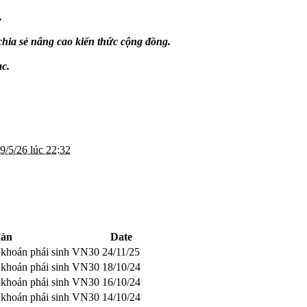
.
chia sẻ nâng cao kiến thức cộng đồng.
ạc.
9/5/26 lúc 22:32
đàn
Date
g khoán phái sinh VN30
24/11/25
g khoán phái sinh VN30
18/10/24
g khoán phái sinh VN30
16/10/24
g khoán phái sinh VN30
14/10/24