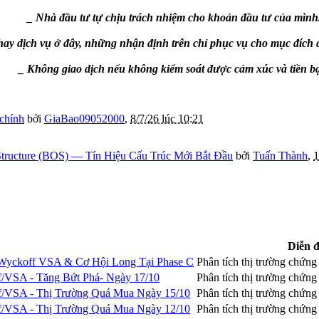
_ Nhà đầu tư tự chịu trách nhiệm cho khoản đầu tư của mình
ay dịch vụ ở đây, những nhận định trên chỉ phục vụ cho mục đích 
_ Không giao dịch nếu không kiểm soát được cảm xúc và tiền b
 chính
bởi
GiaBao09052000
,
8/7/26 lúc 10:21
tructure (BOS) — Tín Hiệu Cấu Trúc Mới Bắt Đầu
bởi
Tuấn Thành
,
1
Diễn 
Wyckoff VSA & Cơ Hội Long Tại Phase C
Phân tích thị trường chứn
f/VSA - Tăng Bứt Phá- Ngày 17/10
Phân tích thị trường chứn
f/VSA - Thị Trường Quá Mua Ngày 15/10
Phân tích thị trường chứn
f/VSA - Thị Trường Quá Mua Ngày 12/10
Phân tích thị trường chứn