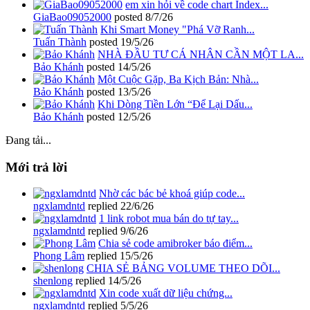
em xin hỏi về code chart Index...
GiaBao09052000
posted
8/7/26
Khi Smart Money "Phá Vỡ Ranh...
Tuấn Thành
posted
19/5/26
NHÀ ĐẦU TƯ CÁ NHÂN CẦN MỘT LA...
Bảo Khánh
posted
14/5/26
Một Cuộc Gặp, Ba Kịch Bản: Nhà...
Bảo Khánh
posted
13/5/26
Khi Dòng Tiền Lớn “Để Lại Dấu...
Bảo Khánh
posted
12/5/26
Đang tải...
Mới trả lời
Nhờ các bác bẻ khoá giúp code...
ngxlamdntd
replied
22/6/26
1 link robot mua bán do tự tay...
ngxlamdntd
replied
9/6/26
Chia sẻ code amibroker báo điểm...
Phong Lâm
replied
15/5/26
CHIA SẺ BẢNG VOLUME THEO DÕI...
shenlong
replied
14/5/26
Xin code xuất dữ liệu chứng...
ngxlamdntd
replied
5/5/26