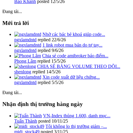
Bảo Khánh
posted
12/5/26
Đang tải...
Mới trả lời
Nhờ các bác bẻ khoá giúp code...
ngxlamdntd
replied
22/6/26
1 link robot mua bán do tự tay...
ngxlamdntd
replied
9/6/26
Chia sẻ code amibroker báo điểm...
Phong Lâm
replied
15/5/26
CHIA SẺ BẢNG VOLUME THEO DÕI...
shenlong
replied
14/5/26
Xin code xuất dữ liệu chứng...
ngxlamdntd
replied
5/5/26
Đang tải...
Nhận định thị trường hàng ngày
VN-Index thủng 1.600, danh mục...
Tuấn Thành
posted
10/11/25
Tôi không lo thị trường giảm –...
midi_stock49
posted
3/11/25