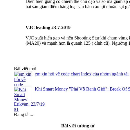
Diễn biến giằng co chiếm thế chủ đạo và số mã giảm áp
hai sàn giảm điểm hàng loạt sau báo cáo lợi nhuận sụt 
VJC leading 23-7-2019
VJC xuất hiện gap và nến Shooting Star khi chạm vùng 
(MA20) và mạnh hơn là quanh 125 ( đỉnh cũ). Ngưỡng 13
Bài viết mới
em xin hỏi về code chart Index của nhóm ngành tài
Khi Smart Money "Phá Vỡ Ranh Giới": Break Of S
Erikvan
,
23/7/19
#1
Đang tải...
Bài viết tương tự