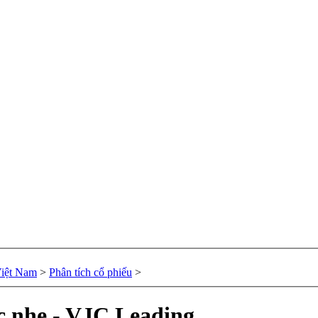
Việt Nam
>
Phân tích cổ phiếu
>
ắc nhẹ - VJC Leading