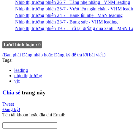
Nhịp thị trường phiên 26-7 - Táng nhẹ nhàng - VNM leading
Nhịp thị trường phiên 25-7 - Vượt lên ngăn chặn - VHM leadi
Nhịp thị trường phiên 24-7 - Bank lùi nhẹ - MSN leading
Nhịp thị trường phiên 23-7 - Bung sức - VHM leading
Nhịp thị trường phiên 19-7 - Trở lại đường đua xanh - MSN L
Lượt bình luận : 0
(Bạn phải Đăng nhập hoặc Đăng ký để trả lời bài viết.)
Tags:
leading
nhịp thị trường
vjc
Chia sẻ
trang này
Tweet
Đăng ký!
Tên tài khoản hoặc địa chỉ Email: