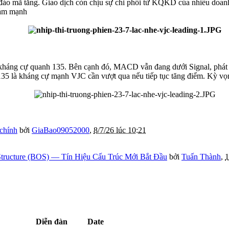
 đảo mã tăng. Giao dịch còn chịu sự chi phối từ KQKD của nhiều doan
giảm mạnh
kháng cự quanh 135. Bên cạnh đó, MACD vẫn đang dưới Signal, phát đi
5 là kháng cự mạnh VJC cần vượt qua nếu tiếp tục tăng điểm. Kỳ vọn
 chính
bởi
GiaBao09052000
,
8/7/26 lúc 10:21
tructure (BOS) — Tín Hiệu Cấu Trúc Mới Bắt Đầu
bởi
Tuấn Thành
,
1
Diễn đàn
Date