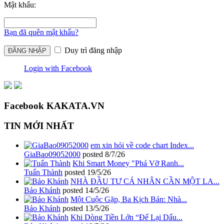
Mật khẩu:
Bạn đã quên mật khẩu?
Duy trì đăng nhập
Login with Facebook
Facebook KAKATA.VN
TIN MỚI NHẤT
em xin hỏi về code chart Index...
GiaBao09052000
posted
8/7/26
Khi Smart Money "Phá Vỡ Ranh...
Tuấn Thành
posted
19/5/26
NHÀ ĐẦU TƯ CÁ NHÂN CẦN MỘT LA...
Bảo Khánh
posted
14/5/26
Một Cuộc Gặp, Ba Kịch Bản: Nhà...
Bảo Khánh
posted
13/5/26
Khi Dòng Tiền Lớn “Để Lại Dấu...