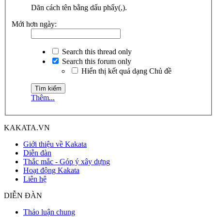
Dãn cách tên bằng dấu phẩy(,).
Mới hơn ngày:
Search this thread only
Search this forum only
Hiển thị kết quả dạng Chủ đề
Thêm...
KAKATA.VN
Giới thiệu về Kakata
Diễn đàn
Thắc mắc - Góp ý xây dựng
Hoạt động Kakata
Liên hệ
DIỄN ĐÀN
Thảo luận chung