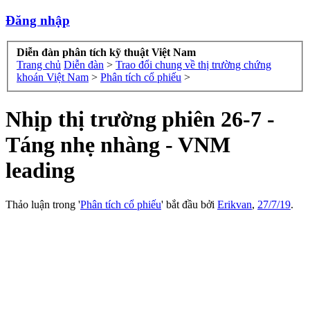
Đăng nhập
Diễn đàn phân tích kỹ thuật Việt Nam
Trang chủ
Diễn đàn
>
Trao đổi chung về thị trường chứng
khoán Việt Nam
>
Phân tích cổ phiếu
>
Nhịp thị trường phiên 26-7 -
Táng nhẹ nhàng - VNM
leading
Thảo luận trong '
Phân tích cổ phiếu
' bắt đầu bởi
Erikvan
,
27/7/19
.