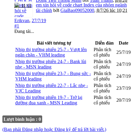
Dòng Tiền Thông Minh
bởi
Tuấn Thành
,
8/8/26
em xin hỏi về code chart Index của nhóm ngành
lúc 11:11
tài chính
bởi
GiaBao09052000
,
8/7/26 lúc 10:21
Erikvan
,
27/7/19
#1
Đang tải...
Bài viết tương tự
Diễn đàn
Date
Nhịp thị trường phiên 25-7 - Vượt lên
Phân tích
25/7/19
ngăn chặn - VHM leading
cổ phiếu
Nhịp thị trường phiên 24-7 - Bank lùi
Phân tích
24/7/19
nhẹ - MSN leading
cổ phiếu
Nhịp thị trường phiên 23-7 - Bung sức -
Phân tích
24/7/19
VHM leading
cổ phiếu
Nhịp thị trường phiên 22-7 - Lắc nhẹ -
Phân tích
23/7/19
VJC Leading
cổ phiếu
Nhịp thị trường phiên 19-7 - Trở lại
Phân tích
20/7/19
đường đua xanh - MSN Leading
cổ phiếu
Lượt bình luận : 0
(Bạn phải Đăng nhập hoặc Đăng ký để trả lời bài viết.)