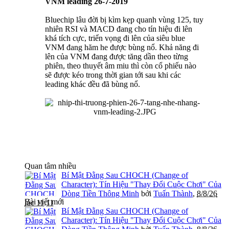
VNM leading 26-7-2019
Bluechip lâu đời bị kìm kẹp quanh vùng 125, tuy
nhiên RSI và MACD đang cho tín hiệu đi lên
khá tích cực, triển vọng đi lên của siêu blue
VNM đang hăm he được bùng nổ. Khả năng đi
lên của VNM đang được tăng dần theo từng
phiên, theo thuyết âm miu thì còn cổ phiếu nào
sẽ được kéo trong thời gian tới sau khi các
leading khác đều đã bùng nổ.
Quan tâm nhiều
Bí Mật Đằng Sau CHOCH (Change of
Character): Tín Hiệu "Thay Đổi Cuộc Chơi" Của
Dòng Tiền Thông Minh
bởi
Tuấn Thành
,
8/8/26
Bài viết mới
lúc 11:11
Bí Mật Đằng Sau CHOCH (Change of
Character): Tín Hiệu "Thay Đổi Cuộc Chơi" Của