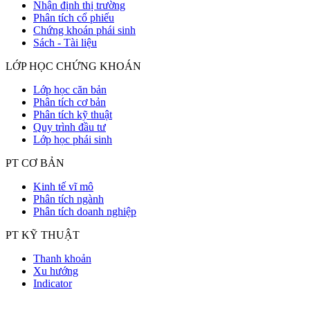
Nhận định thị trường
Phân tích cổ phiếu
Chứng khoán phái sinh
Sách - Tài liệu
LỚP HỌC CHỨNG KHOÁN
Lớp học căn bản
Phân tích cơ bản
Phân tích kỹ thuật
Quy trình đầu tư
Lớp học phái sinh
PT CƠ BẢN
Kinh tế vĩ mô
Phân tích ngành
Phân tích doanh nghiệp
PT KỸ THUẬT
Thanh khoản
Xu hướng
Indicator