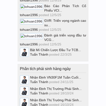
tohuan1996
posted
12/5/25
Báo Cáo Phân Tích Cổ
Phiếu VCI...
tohuan1996
posted
12/5/25
GVR: Triển vọng ngành cao
su...
tohuan1996
posted
12/5/25
Đánh giá triển vọng đầu tư
VCG...
tohuan1996
posted
12/5/25
Bật Mí Chiến Lược Đầu Tư TCB...
Tuấn Thành
posted
22/3/25
Phân tích phái sinh hàng ngày
Nhận Định VN30F1M Tuần Cuối...
Tuấn Thành
posted
24/11/25
Nhận Định Thị Trường Phái Sinh...
Tuấn Thành
posted
18/10/24
Nhận Định Thị Trường Phái Sinh...
Tuấn Thành
posted
16/10/24