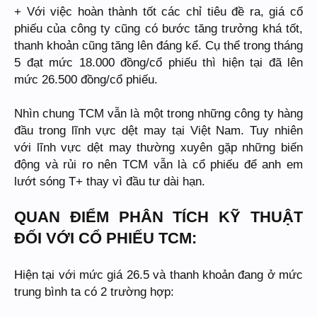
+ Với việc hoàn thành tốt các chỉ tiêu đề ra, giá cổ
phiếu của công ty cũng có bước tăng trưởng khá tốt,
thanh khoản cũng tăng lên đáng kể. Cụ thể trong tháng
5 đạt mức 18.000 đồng/cổ phiếu thì hiện tại đã lên
mức 26.500 đồng/cổ phiếu.
Nhìn chung TCM vẫn là một trong những công ty hàng
đầu trong lĩnh vực dệt may tại Việt Nam. Tuy nhiên
với lĩnh vực dệt may thường xuyên gặp những biến
động và rủi ro nên TCM vẫn là cổ phiếu để anh em
lướt sóng T+ thay vì đầu tư dài hạn.
QUAN ĐIỂM PHÂN TÍCH KỸ THUẬT
ĐỐI VỚI CỔ PHIẾU TCM:
Hiện tại với mức giá 26.5 và thanh khoản đang ở mức
trung bình ta có 2 trường hợp: