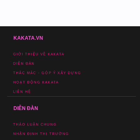
KAKATA.VN
GIỚI THIỆU VỀ KAKATA
DIỄN ĐÀN
THẮC MẮC - GÓP Ý XÂY DỰNG
HOẠT ĐỘNG KAKATA
LIÊN HỆ
DIỄN ĐÀN
THẢO LUẬN CHUNG
NHẬN ĐỊNH THỊ TRƯỜNG