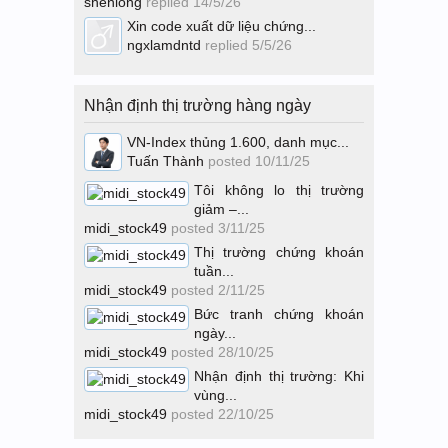
shenlong
replied
14/5/26
Xin code xuất dữ liệu chứng...
ngxlamdntd
replied
5/5/26
Nhận định thị trường hàng ngày
VN-Index thủng 1.600, danh mục...
Tuấn Thành
posted
10/11/25
Tôi không lo thị trường
giảm –...
midi_stock49
posted
3/11/25
Thị trường chứng khoán
tuần...
midi_stock49
posted
2/11/25
Bức tranh chứng khoán
ngày...
midi_stock49
posted
28/10/25
Nhận định thị trường: Khi
vùng...
midi_stock49
posted
22/10/25