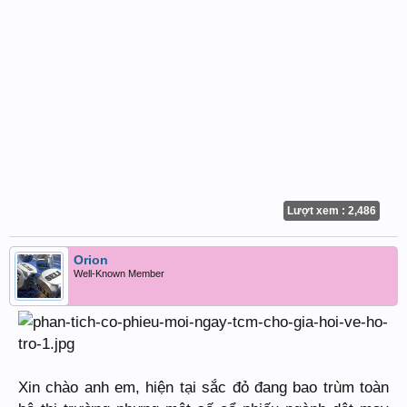
Lượt xem : 2,486
Orion
Well-Known Member
Xin chào anh em, hiện tại sắc đỏ đang bao trùm toàn