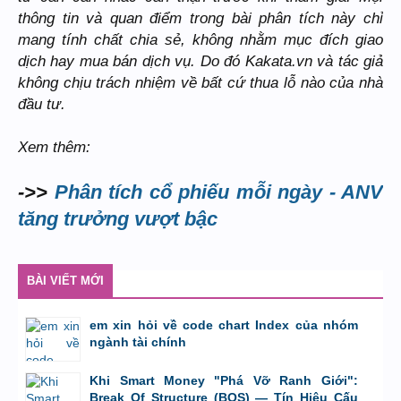
thông tin và quan điểm trong bài phân tích này chỉ
mang tính chất chia sẻ, không nhằm mục đích giao
dịch hay mua bán dịch vụ. Do đó Kakata.vn và tác giả
không chịu trách nhiệm về bất cứ thua lỗ nào của nhà
đầu tư.
Xem thêm:
->>
Phân tích cổ phiếu mỗi ngày - ANV
tăng trưởng vượt bậc
BÀI VIẾT MỚI
em xin hỏi về code chart Index của nhóm
ngành tài chính
bởi
GiaBao09052000
,
8/7/26 lúc 10:21
Khi Smart Money "Phá Vỡ Ranh Giới":
Break Of Structure (BOS) — Tín Hiệu Cấu