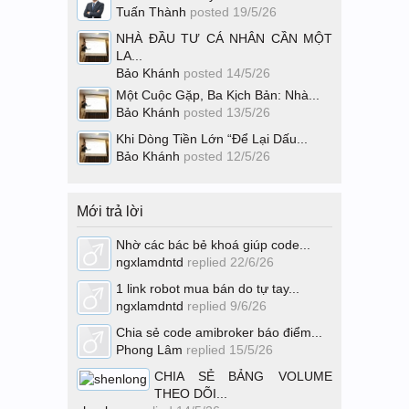
Tuấn Thành
posted
19/5/26
NHÀ ĐẦU TƯ CÁ NHÂN CẦN MỘT
LA...
Bảo Khánh
posted
14/5/26
Một Cuộc Gặp, Ba Kịch Bản: Nhà...
Bảo Khánh
posted
13/5/26
Khi Dòng Tiền Lớn “Để Lại Dấu...
Bảo Khánh
posted
12/5/26
Mới trả lời
Nhờ các bác bẻ khoá giúp code...
ngxlamdntd
replied
22/6/26
1 link robot mua bán do tự tay...
ngxlamdntd
replied
9/6/26
Chia sẻ code amibroker báo điểm...
Phong Lâm
replied
15/5/26
CHIA SẺ BẢNG VOLUME
THEO DÕI...