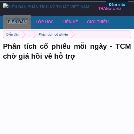
Đăng nhập
TRANG CHỦ
Tìm kiếm diễn đàn
Bài viết gần đây
Đăng chủ đề
DIỄN ĐÀN
LỚP HỌC
LIÊN HỆ
GIỚI THIỆU
Diễn đàn
...
Phân tích cổ phiếu
Phân tích cổ phiếu mỗi ngày - TCM
chờ giá hồi về hỗ trợ