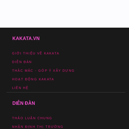
KAKATA.VN
GIỚI THIỆU VỀ KAKATA
DIỄN ĐÀN
THẮC MẮC - GÓP Ý XÂY DỰNG
HOẠT ĐỘNG KAKATA
LIÊN HỆ
DIỄN ĐÀN
THẢO LUẬN CHUNG
NHẬN ĐỊNH THỊ TRƯỜNG