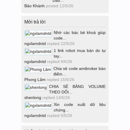
Dấu...
Bảo Khánh
posted
12/5/26
Mới trả lời
Nhờ các bác bẻ khoá giúp
code...
ngxlamdntd
replied
22/6/26
1 link robot mua bán do tự
tay...
ngxlamdntd
replied
9/6/26
Chia sẻ code amibroker báo
điểm...
Phong Lâm
replied
15/5/26
CHIA SẺ BẢNG VOLUME
THEO DÕI...
shenlong
replied
14/5/26
Xin code xuất dữ liệu
chứng...
ngxlamdntd
replied
5/5/26