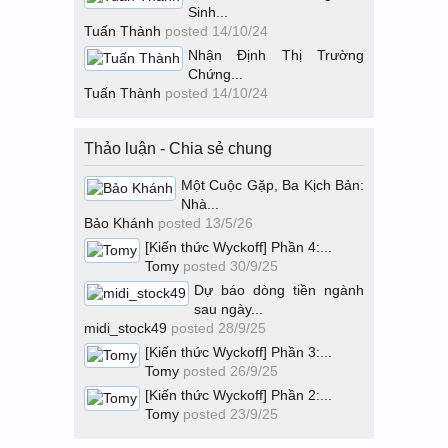
Sinh...
Tuấn Thành
posted
14/10/24
Nhận Định Thị Trường
Chứng...
Tuấn Thành
posted
14/10/24
Thảo luận - Chia sẻ chung
Một Cuộc Gặp, Ba Kịch Bản:
Nhà...
Bảo Khánh
posted
13/5/26
[Kiến thức Wyckoff] Phần 4:...
Tomy
posted
30/9/25
Dự báo dòng tiền ngành
sau ngày...
midi_stock49
posted
28/9/25
[Kiến thức Wyckoff] Phần 3:...
Tomy
posted
26/9/25
[Kiến thức Wyckoff] Phần 2:...
Tomy
posted
23/9/25