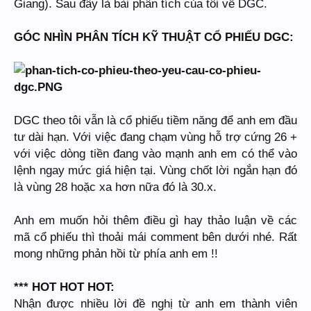
Giang). Sau đây là bài phân tích của tôi về DGC.
GÓC NHÌN PHÂN TÍCH KỸ THUẬT CỔ PHIẾU DGC:
DGC theo tôi vẫn là cổ phiếu tiềm năng để anh em đầu
tư dài hạn. Với việc đang chạm vùng hỗ trợ cứng 26 +
với việc dòng tiền đang vào mạnh anh em có thể vào
lệnh ngay mức giá hiện tại. Vùng chốt lời ngắn hạn đó
là vùng 28 hoặc xa hơn nữa đó là 30.x.
Anh em muốn hỏi thêm điều gì hay thảo luận về các
mã cổ phiếu thì thoải mái comment bên dưới nhé. Rất
mong những phản hồi từ phía anh em !!
*** HOT HOT HOT:
Nhận được nhiều lời đề nghị từ anh em thành viên