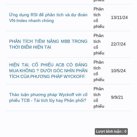
Phân
Ứng dụng RSI để phân tích và dự đoán
tích
13/11/24
VN-Index nhanh chóng
cổ
phiếu
Phân
PHÂN TÍCH TIỀM NĂNG MBB TRONG
tích
22/7/24
THỜI ĐIỂM HIỆN TẠI
cổ
phiếu
Phân
HIỆN TẠI, CỔ PHIẾU ACB CÓ ĐÁNG
tích
MUA KHÔNG ? DƯỚI GÓC NHÌN PHÂN
10/5/24
cổ
TÍCH CỦA PHƯƠNG PHÁP WYCKOFF.
phiếu
Phân
Thảo luận phương pháp Wyckoff với cổ
tích
9/9/21
phiếu TCB - Tái tích lũy hay Phân phối?
cổ
phiếu
Lượt bình luận : 0