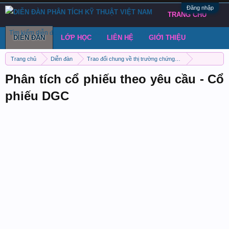
Đăng nhập
TRANG CHỦ
Tìm kiếm diễn đàn
Bài viết gần đây
Đăng chủ đề
DIỄN ĐÀN
LỚP HỌC
LIÊN HỆ
GIỚI THIỆU
Trang chủ
Diễn đàn
Trao đổi chung về thị trường chứng khoán Việt Nam
Phân tích cổ phiếu
Phân tích cổ phiếu theo yêu cầu - Cổ
phiếu DGC