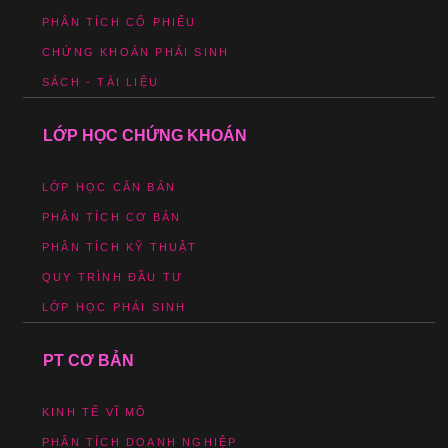
PHÂN TÍCH CỔ PHIẾU
CHỨNG KHOÁN PHÁI SINH
SÁCH - TÀI LIỆU
LỚP HỌC CHỨNG KHOÁN
LỚP HỌC CĂN BẢN
PHÂN TÍCH CƠ BẢN
PHÂN TÍCH KỸ THUẬT
QUY TRÌNH ĐẦU TƯ
LỚP HỌC PHÁI SINH
PT CƠ BẢN
KINH TẾ VĨ MÔ
PHÂN TÍCH DOANH NGHIỆP