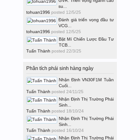
GVR: Triển vọng ngành cao
su...
tohuan1996
posted
12/5/25
Đánh giá triển vọng đầu tư
VCG...
tohuan1996
posted
12/5/25
Bật Mí Chiến Lược Đầu Tư
TCB...
Tuấn Thành
posted
22/3/25
Phân tích phái sinh hàng ngày
Nhận Định VN30F1M Tuần
Cuối...
Tuấn Thành
posted
24/11/25
Nhận Định Thị Trường Phái
Sinh...
Tuấn Thành
posted
18/10/24
Nhận Định Thị Trường Phái
Sinh...
Tuấn Thành
posted
16/10/24
Nhận Định Thị Trường Phái