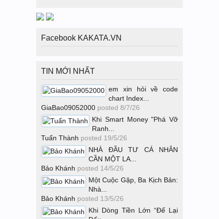
Facebook KAKATA.VN
TIN MỚI NHẤT
em xin hỏi về code
chart Index...
GiaBao09052000
posted
8/7/26
Khi Smart Money "Phá Vỡ
Ranh...
Tuấn Thành
posted
19/5/26
NHÀ ĐẦU TƯ CÁ NHÂN
CẦN MỘT LA...
Bảo Khánh
posted
14/5/26
Một Cuộc Gặp, Ba Kịch Bản:
Nhà...
Bảo Khánh
posted
13/5/26
Khi Dòng Tiền Lớn “Để Lại