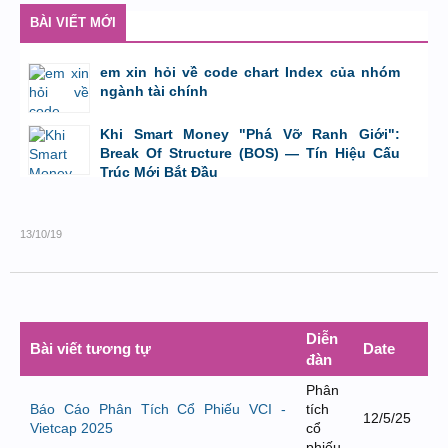
BÀI VIẾT MỚI
em xin hỏi về code chart Index của nhóm
ngành tài chính
bởi
GiaBao09052000
,
8/7/26 lúc 10:21
Khi Smart Money "Phá Vỡ Ranh Giới":
Break Of Structure (BOS) — Tín Hiệu Cấu
Trúc Mới Bắt Đầu
bởi
Tuấn Thành
,
19/5/26 lúc 22:32
13/10/19
Diễn
Bài viết tương tự
Date
đàn
Phân
Báo Cáo Phân Tích Cổ Phiếu VCI -
tích
12/5/25
Vietcap 2025
cổ
phiếu