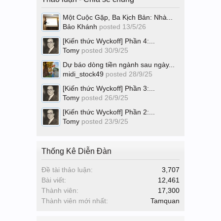
Một Cuộc Gặp, Ba Kịch Bản: Nhà...
Bảo Khánh
posted
13/5/26
[Kiến thức Wyckoff] Phần 4:...
Tomy
posted
30/9/25
Dự báo dòng tiền ngành sau ngày...
midi_stock49
posted
28/9/25
[Kiến thức Wyckoff] Phần 3:...
Tomy
posted
26/9/25
[Kiến thức Wyckoff] Phần 2:...
Tomy
posted
23/9/25
Thống Kê Diễn Đàn
Đề tài thảo luận:
3,707
Bài viết:
12,461
Thành viên:
17,300
Thành viên mới nhất:
Tamquan