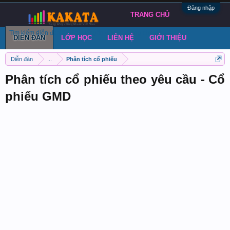
Đăng nhập
TRANG CHỦ
Tìm kiếm diễn đàn
Bài viết gần đây
Đăng chủ đề
DIỄN ĐÀN
LỚP HỌC
LIÊN HỆ
GIỚI THIỆU
Diễn đàn
...
Phân tích cổ phiếu
Phân tích cổ phiếu theo yêu cầu - Cổ
phiếu GMD