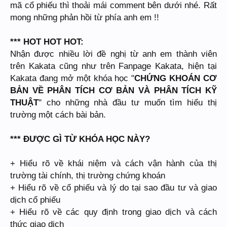
mã cổ phiếu thì thoải mái comment bên dưới nhé. Rất
mong những phản hồi từ phía anh em !!
*** HOT HOT HOT:
Nhận được nhiều lời đề nghị từ anh em thành viên
trên Kakata cũng như trên Fanpage Kakata, hiện tại
Kakata đang mở một khóa học "
CHỨNG KHOÁN CƠ
BẢN VỀ PHÂN TÍCH CƠ BẢN VÀ PHÂN TÍCH KỸ
THUẬT
" cho những nhà đầu tư muốn tìm hiểu thị
trường một cách bài bản.
*** ĐƯỢC GÌ TỪ KHÓA HỌC NÀY?
+ Hiểu rõ về khái niệm và cách vận hành của thị
trường tài chính, thị trường chứng khoán
+ Hiểu rõ về cổ phiếu và lý do tại sao đầu tư và giao
dịch cổ phiếu
+ Hiểu rõ về các quy định trong giao dịch và cách
thức giao dịch