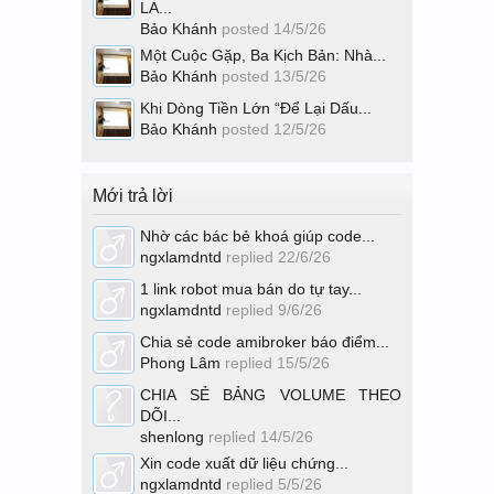
LA...
Bảo Khánh
posted
14/5/26
Một Cuộc Gặp, Ba Kịch Bản: Nhà...
Bảo Khánh
posted
13/5/26
Khi Dòng Tiền Lớn “Để Lại Dấu...
Bảo Khánh
posted
12/5/26
Mới trả lời
Nhờ các bác bẻ khoá giúp code...
ngxlamdntd
replied
22/6/26
1 link robot mua bán do tự tay...
ngxlamdntd
replied
9/6/26
Chia sẻ code amibroker báo điểm...
Phong Lâm
replied
15/5/26
CHIA SẺ BẢNG VOLUME THEO
DÕI...
shenlong
replied
14/5/26
Xin code xuất dữ liệu chứng...
ngxlamdntd
replied
5/5/26