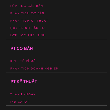
LỚP HỌC CĂN BẢN
PHÂN TÍCH CƠ BẢN
PHÂN TÍCH KỸ THUẬT
QUY TRÌNH ĐẦU TƯ
LỚP HỌC PHÁI SINH
PT CƠ BẢN
KINH TẾ VĨ MÔ
PHÂN TÍCH DOANH NGHIỆP
PT KỸ THUẬT
THANH KHOẢN
INDICATOR