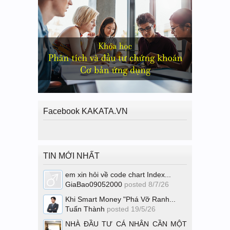
Facebook KAKATA.VN
TIN MỚI NHẤT
em xin hỏi về code chart Index...
GiaBao09052000
posted
8/7/26
Khi Smart Money "Phá Vỡ Ranh...
Tuấn Thành
posted
19/5/26
NHÀ ĐẦU TƯ CÁ NHÂN CẦN MỘT