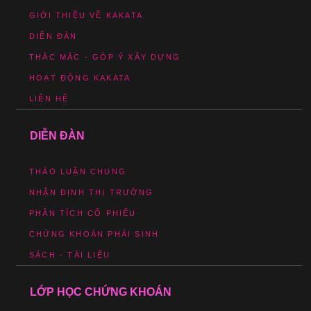
GIỚI THIỆU VỀ KAKATA
DIỄN ĐÀN
THẮC MẮC - GÓP Ý XÂY DỰNG
HOẠT ĐỘNG KAKATA
LIÊN HỆ
DIỄN ĐÀN
THẢO LUẬN CHUNG
NHẬN ĐỊNH THỊ TRƯỜNG
PHÂN TÍCH CỔ PHIẾU
CHỨNG KHOÁN PHÁI SINH
SÁCH - TÀI LIỆU
LỚP HỌC CHỨNG KHOÁN