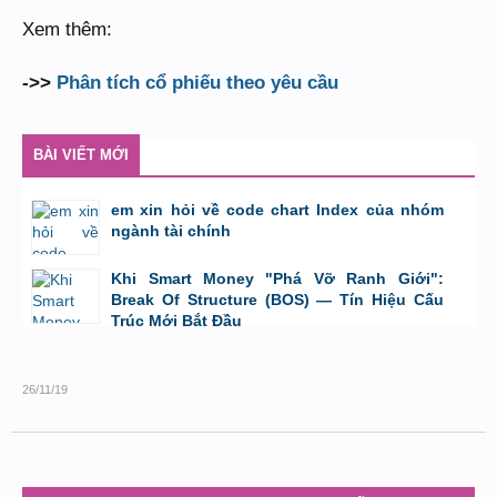
Xem thêm:
->>
Phân tích cổ phiếu theo yêu cầu
BÀI VIẾT MỚI
em xin hỏi về code chart Index của nhóm
ngành tài chính
bởi
GiaBao09052000
,
8/7/26 lúc 10:21
Khi Smart Money "Phá Vỡ Ranh Giới":
Break Of Structure (BOS) — Tín Hiệu Cấu
Trúc Mới Bắt Đầu
bởi
Tuấn Thành
,
19/5/26 lúc 22:32
26/11/19