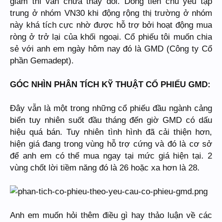
giảm thì vẫn chưa thay đổi. Dòng tiền chủ yếu tập
trung ở nhóm VN30 khi động rộng thị trường ở nhóm
này khá tích cực nhờ được hỗ trợ bởi hoạt động mua
ròng ở trở lại của khối ngoại. Cổ phiếu tôi muốn chia
sẻ với anh em ngày hôm nay đó là GMD (Công ty Cổ
phần Gemadept).
GÓC NHÌN PHÂN TÍCH KỸ THUẬT CỔ PHIẾU GMD:
Đây vẫn là một trong những cổ phiếu đầu ngành cảng
biển tuy nhiên suốt đầu tháng đến giờ GMD có dấu
hiệu quá bán. Tuy nhiên tình hình đã cải thiện hơn,
hiện giá đang trong vùng hỗ trợ cứng và đó là cơ sở
để anh em có thể mua ngay tại mức giá hiện tại. 2
vùng chốt lời tiềm năng đó là 26 hoặc xa hơn là 28.
Anh em muốn hỏi thêm điều gì hay thảo luận về các