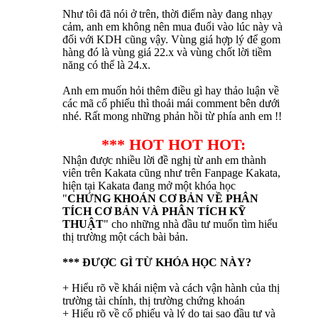
Như tôi đã nói ở trên, thời điểm này đang nhạy
cảm, anh em không nên mua đuổi vào lúc này và
đối với KDH cũng vậy. Vùng giá hợp lý để gom
hàng đó là vùng giá 22.x và vùng chốt lời tiềm
năng có thể là 24.x.
Anh em muốn hỏi thêm điều gì hay thảo luận về
các mã cổ phiếu thì thoải mái comment bên dưới
nhé. Rất mong những phản hồi từ phía anh em !!
*** HOT HOT HOT:
Nhận được nhiều lời đề nghị từ anh em thành
viên trên Kakata cũng như trên Fanpage Kakata,
hiện tại Kakata đang mở một khóa học
"
CHỨNG KHOÁN CƠ BẢN VỀ PHÂN
TÍCH CƠ BẢN VÀ PHÂN TÍCH KỸ
THUẬT
" cho những nhà đầu tư muốn tìm hiểu
thị trường một cách bài bản.
*** ĐƯỢC GÌ TỪ KHÓA HỌC NÀY?
+ Hiểu rõ về khái niệm và cách vận hành của thị
trường tài chính, thị trường chứng khoán
+ Hiểu rõ về cổ phiếu và lý do tại sao đầu tư và