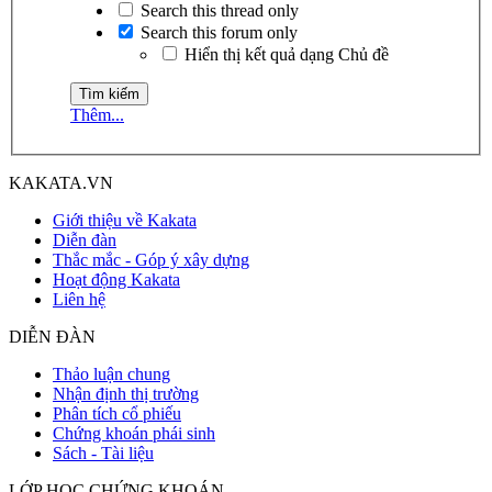
Search this thread only
Search this forum only
Hiển thị kết quả dạng Chủ đề
Thêm...
KAKATA.VN
Giới thiệu về Kakata
Diễn đàn
Thắc mắc - Góp ý xây dựng
Hoạt động Kakata
Liên hệ
DIỄN ĐÀN
Thảo luận chung
Nhận định thị trường
Phân tích cổ phiếu
Chứng khoán phái sinh
Sách - Tài liệu
LỚP HỌC CHỨNG KHOÁN