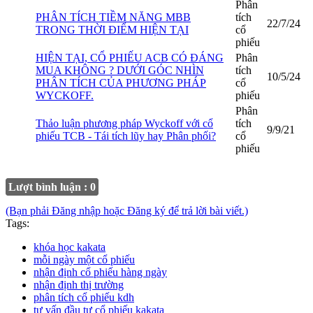
Phân
PHÂN TÍCH TIỀM NĂNG MBB
tích
22/7/24
TRONG THỜI ĐIỂM HIỆN TẠI
cổ
phiếu
HIỆN TẠI, CỔ PHIẾU ACB CÓ ĐÁNG
Phân
MUA KHÔNG ? DƯỚI GÓC NHÌN
tích
10/5/24
PHÂN TÍCH CỦA PHƯƠNG PHÁP
cổ
WYCKOFF.
phiếu
Phân
Thảo luận phương pháp Wyckoff với cổ
tích
9/9/21
phiếu TCB - Tái tích lũy hay Phân phối?
cổ
phiếu
Lượt bình luận : 0
(Bạn phải Đăng nhập hoặc Đăng ký để trả lời bài viết.)
Tags:
khóa học kakata
mỗi ngày một cổ phiếu
nhận định cổ phiếu hàng ngày
nhận định thị trường
phân tích cổ phiếu kdh
tư vấn đầu tư cổ phiếu kakata