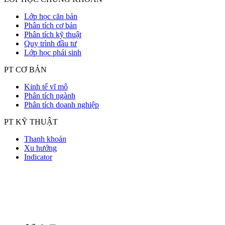
Lớp học căn bản
Phân tích cơ bản
Phân tích kỹ thuật
Quy trình đầu tư
Lớp học phái sinh
PT CƠ BẢN
Kinh tế vĩ mô
Phân tích ngành
Phân tích doanh nghiệp
PT KỸ THUẬT
Thanh khoản
Xu hướng
Indicator