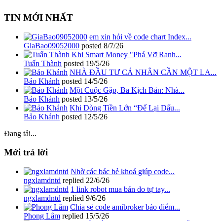
TIN MỚI NHẤT
em xin hỏi về code chart Index...
GiaBao09052000
posted
8/7/26
Khi Smart Money "Phá Vỡ Ranh...
Tuấn Thành
posted
19/5/26
NHÀ ĐẦU TƯ CÁ NHÂN CẦN MỘT LA...
Bảo Khánh
posted
14/5/26
Một Cuộc Gặp, Ba Kịch Bản: Nhà...
Bảo Khánh
posted
13/5/26
Khi Dòng Tiền Lớn “Để Lại Dấu...
Bảo Khánh
posted
12/5/26
Đang tải...
Mới trả lời
Nhờ các bác bẻ khoá giúp code...
ngxlamdntd
replied
22/6/26
1 link robot mua bán do tự tay...
ngxlamdntd
replied
9/6/26
Chia sẻ code amibroker báo điểm...
Phong Lâm
replied
15/5/26