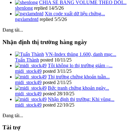
CHIA SẺ BẢNG VOLUME THEO DÕI...
shenlong
replied
14/5/26
Xin code xuất dữ liệu chứng...
ngxlamdntd
replied
5/5/26
Đang tải...
Nhận định thị trường hàng ngày
VN-Index thủng 1.600, danh mục...
Tuấn Thành
posted
10/11/25
Tôi không lo thị trường giảm –...
midi_stock49
posted
3/11/25
Thị trường chứng khoán tuần...
midi_stock49
posted
2/11/25
Bức tranh chứng khoán ngày...
midi_stock49
posted
28/10/25
Nhận định thị trường: Khi vùng...
midi_stock49
posted
22/10/25
Đang tải...
Tài trợ