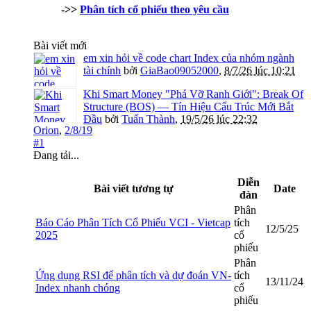
->>
Phân tích cổ phiếu theo yêu cầu
Bài viết mới
em xin hỏi về code chart Index của nhóm ngành
tài chính
bởi
GiaBao09052000
,
8/7/26 lúc 10:21
Khi Smart Money "Phá Vỡ Ranh Giới": Break Of
Structure (BOS) — Tín Hiệu Cấu Trúc Mới Bắt
Đầu
bởi
Tuấn Thành
,
19/5/26 lúc 22:32
Orion
,
2/8/19
#1
Đang tải...
Diễn
Bài viết tương tự
Date
đàn
Phân
Báo Cáo Phân Tích Cổ Phiếu VCI - Vietcap
tích
12/5/25
2025
cổ
phiếu
Phân
Ứng dụng RSI để phân tích và dự đoán VN-
tích
13/11/24
Index nhanh chóng
cổ
phiếu