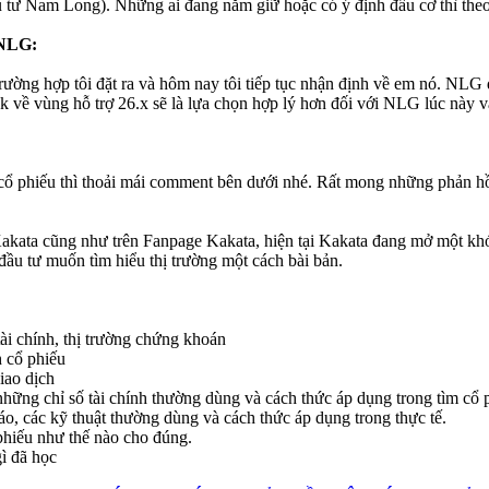
ư Nam Long). Những ai đang nắm giữ hoặc có ý định đầu cơ thì theo
NLG:
 trường hợp tôi đặt ra và hôm nay tôi tiếp tục nhận định về em nó. NL
 về vùng hỗ trợ 26.x sẽ là lựa chọn hợp lý hơn đối với NLG lúc này v
cổ phiếu thì thoải mái comment bên dưới nhé. Rất mong những phản hồi
Kakata cũng như trên Fanpage Kakata, hiện tại Kakata đang mở một kh
ầu tư muốn tìm hiểu thị trường một cách bài bản.
tài chính, thị trường chứng khoán
h cổ phiếu
iao dịch
hững chỉ số tài chính thường dùng và cách thức áp dụng trong tìm cổ p
áo, các kỹ thuật thường dùng và cách thức áp dụng trong thực tế.
 phiếu như thế nào cho đúng.
ì đã học