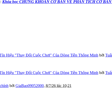
y:
Khóa học CHỨNG KHOÁN CƠ BẢN VỀ PHÂN TÍCH CƠ BẢN
Tín Hiệu "Thay Đổi Cuộc Chơi" Của Dòng Tiền Thông Minh
bởi
Tuấ
Tín Hiệu "Thay Đổi Cuộc Chơi" Của Dòng Tiền Thông Minh
bởi
Tuấ
 chính
bởi
GiaBao09052000
,
8/7/26 lúc 10:21