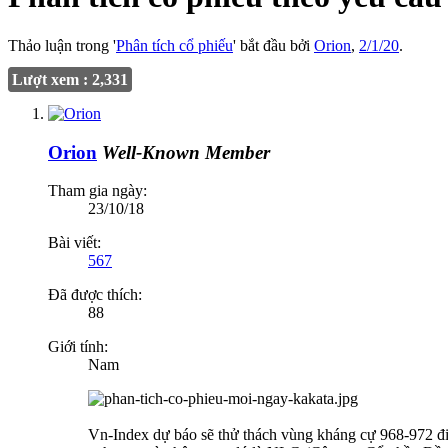
Thảo luận trong '
Phân tích cổ phiếu
' bắt đầu bởi
Orion
,
2/1/20
.
Lượt xem : 2,331
Orion
Well-Known Member
Tham gia ngày:
23/10/18
Bài viết:
567
Đã được thích:
88
Giới tính:
Nam
Vn-Index dự báo sẽ thử thách vùng kháng cự 968-972 điểm