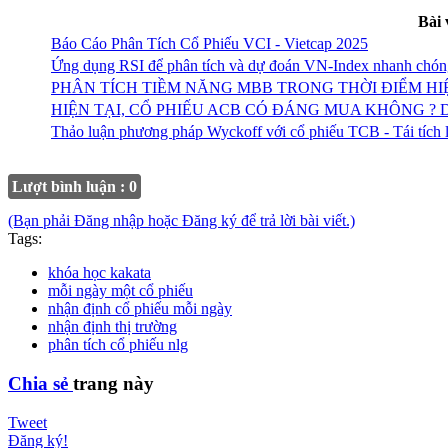
Bài 
Báo Cáo Phân Tích Cổ Phiếu VCI - Vietcap 2025
Ứng dụng RSI để phân tích và dự đoán VN-Index nhanh chón
PHÂN TÍCH TIỀM NĂNG MBB TRONG THỜI ĐIỂM HI
HIỆN TẠI, CỔ PHIẾU ACB CÓ ĐÁNG MUA KHÔNG ?
Thảo luận phương pháp Wyckoff với cổ phiếu TCB - Tái tích 
Lượt bình luận : 0
(Bạn phải Đăng nhập hoặc Đăng ký để trả lời bài viết.)
Tags:
khóa học kakata
mỗi ngày một cổ phiếu
nhận định cổ phiếu mỗi ngày
nhận định thị trường
phân tích cổ phiếu nlg
Chia sẻ
trang này
Tweet
Đăng ký!