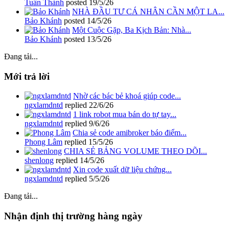
Tuấn Thành
posted
19/5/26
NHÀ ĐẦU TƯ CÁ NHÂN CẦN MỘT LA...
Bảo Khánh
posted
14/5/26
Một Cuộc Gặp, Ba Kịch Bản: Nhà...
Bảo Khánh
posted
13/5/26
Đang tải...
Mới trả lời
Nhờ các bác bẻ khoá giúp code...
ngxlamdntd
replied
22/6/26
1 link robot mua bán do tự tay...
ngxlamdntd
replied
9/6/26
Chia sẻ code amibroker báo điểm...
Phong Lâm
replied
15/5/26
CHIA SẺ BẢNG VOLUME THEO DÕI...
shenlong
replied
14/5/26
Xin code xuất dữ liệu chứng...
ngxlamdntd
replied
5/5/26
Đang tải...
Nhận định thị trường hàng ngày