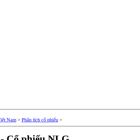
Việt Nam
>
Phân tích cổ phiếu
>
u - Cổ phiếu NLG