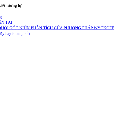
viết tương tự
g
ỆN TẠI
 DƯỚI GÓC NHÌN PHÂN TÍCH CỦA PHƯƠNG PHÁP WYCKOFF
lũy hay Phân phối?