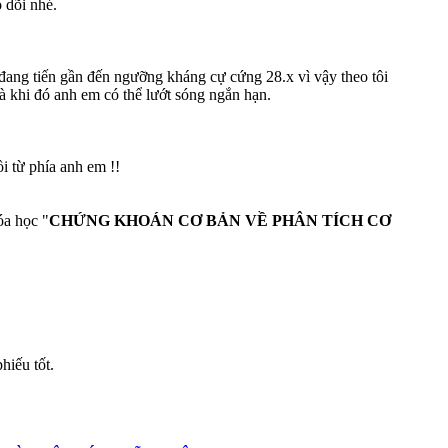
 dõi nhé.
G đang tiến gần đến ngưỡng kháng cự cứng 28.x vì vậy theo tôi
à khi đó anh em có thể lướt sóng ngắn hạn.
 từ phía anh em !!
óa học "
CHỨNG KHOÁN CƠ BẢN VỀ PHÂN TÍCH CƠ
hiếu tốt.