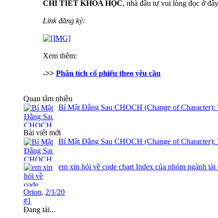
CHI TIẾT KHÓA HỌC
, nhà đầu tư vui lòng đọc ở đâ
Link đăng ký:
Xem thêm:
->>
Phân tích cổ phiếu theo yêu cầu
Quan tâm nhiều
Bí Mật Đằng Sau CHOCH (Change of Character): 
Bài viết mới
Bí Mật Đằng Sau CHOCH (Change of Character): 
em xin hỏi về code chart Index của nhóm ngành tài
Orion
,
2/1/20
#1
Đang tải...