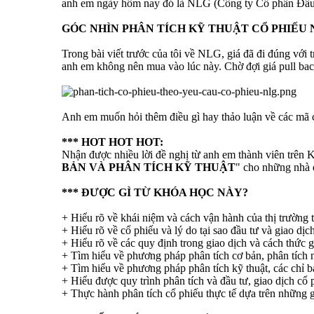
anh em ngày hôm nay đó là NLG (Công ty Cổ phần Đầu t
GÓC NHÌN PHÂN TÍCH KỸ THUẬT CỔ PHIẾU 
Trong bài viết trước của tôi về NLG, giá đã đi đúng với
anh em không nên mua vào lúc này. Chờ đợi giá pull back
Anh em muốn hỏi thêm điều gì hay thảo luận về các mã 
*** HOT HOT HOT:
Nhận được nhiều lời đề nghị từ anh em thành viên trên 
BẢN VÀ PHÂN TÍCH KỸ THUẬT
" cho những nhà đ
*** ĐƯỢC GÌ TỪ KHÓA HỌC NÀY?
+ Hiểu rõ về khái niệm và cách vận hành của thị trường 
+ Hiểu rõ về cổ phiếu và lý do tại sao đầu tư và giao dịc
+ Hiểu rõ về các quy định trong giao dịch và cách thức g
+ Tìm hiểu về phương pháp phân tích cơ bản, phân tích n
+ Tìm hiểu về phương pháp phân tích kỹ thuật, các chỉ b
+ Hiểu được quy trình phân tích và đầu tư, giao dịch cổ
+ Thực hành phân tích cổ phiếu thực tế dựa trên những g