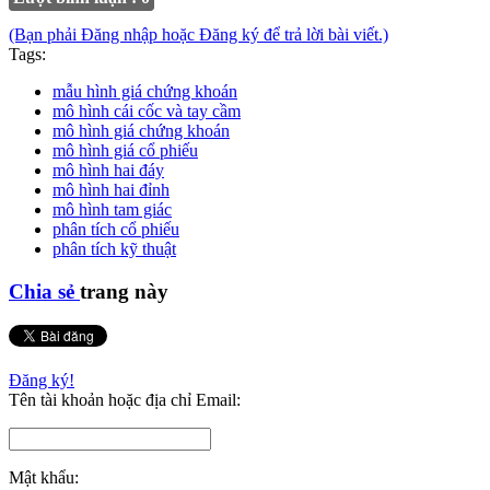
(Bạn phải Đăng nhập hoặc Đăng ký để trả lời bài viết.)
Tags:
mẫu hình giá chứng khoán
mô hình cái cốc và tay cầm
mô hình giá chứng khoán
mô hình giá cổ phiếu
mô hình hai đáy
mô hình hai đỉnh
mô hình tam giác
phân tích cổ phiếu
phân tích kỹ thuật
Chia sẻ
trang này
Đăng ký!
Tên tài khoản hoặc địa chỉ Email:
Mật khẩu: