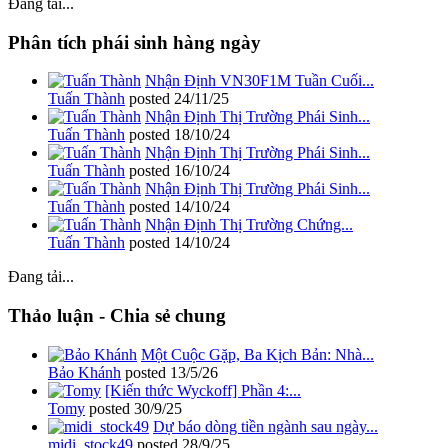
Đang tải...
Phân tích phái sinh hàng ngày
Nhận Định VN30F1M Tuần Cuối...
Tuấn Thành
posted
24/11/25
Nhận Định Thị Trường Phái Sinh...
Tuấn Thành
posted
18/10/24
Nhận Định Thị Trường Phái Sinh...
Tuấn Thành
posted
16/10/24
Nhận Định Thị Trường Phái Sinh...
Tuấn Thành
posted
14/10/24
Nhận Định Thị Trường Chứng...
Tuấn Thành
posted
14/10/24
Đang tải...
Thảo luận - Chia sẻ chung
Một Cuộc Gặp, Ba Kịch Bản: Nhà...
Bảo Khánh
posted
13/5/26
[Kiến thức Wyckoff] Phần 4:...
Tomy
posted
30/9/25
Dự báo dòng tiền ngành sau ngày...
midi_stock49
posted
28/9/25