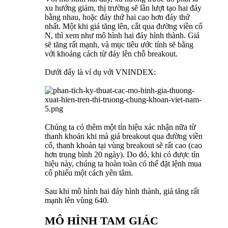
xu hướng giảm, thị trường sẽ lần lượt tạo hai đáy
bằng nhau, hoặc đáy thứ hai cao hơn đáy thứ
nhất. Một khi giá tăng lên, cắt qua đường viền cổ
N, thì xem như mô hình hai đáy hình thành. Giá
sẽ tăng rất mạnh, và mục tiêu ước tính sẽ bằng
với khoảng cách từ đáy lên chỗ breakout.
Dưới đấy là ví dụ với VNINDEX:
Chúng ta có thêm một tín hiệu xác nhận nữa từ
thanh khoản khi mà giá breakout qua đường viền
cổ, thanh khoản tại vùng breakout sẽ rất cao (cao
hơn trung bình 20 ngày). Do đó, khi có được tín
hiệu này, chúng ta hoàn toàn có thể đặt lệnh mua
cổ phiếu một cách yên tâm.
Sau khi mô hình hai đáy hình thành, giá tăng rất
mạnh lên vùng 640.
MÔ HÌNH TAM GIÁC