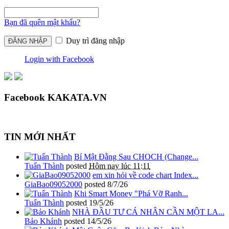
Bạn đã quên mật khẩu?
Duy trì đăng nhập
Login with Facebook
Facebook KAKATA.VN
TIN MỚI NHẤT
Bí Mật Đằng Sau CHOCH (Change...
Tuấn Thành
posted
Hôm nay lúc 11:11
em xin hỏi về code chart Index...
GiaBao09052000
posted
8/7/26
Khi Smart Money "Phá Vỡ Ranh...
Tuấn Thành
posted
19/5/26
NHÀ ĐẦU TƯ CÁ NHÂN CẦN MỘT LA...
Bảo Khánh
posted
14/5/26