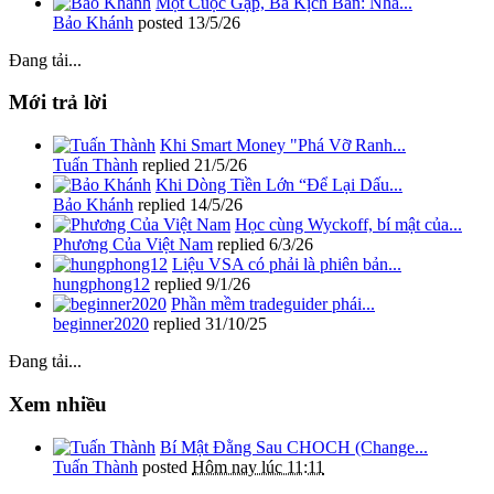
Một Cuộc Gặp, Ba Kịch Bản: Nhà...
Bảo Khánh
posted
13/5/26
Đang tải...
Mới trả lời
Khi Smart Money "Phá Vỡ Ranh...
Tuấn Thành
replied
21/5/26
Khi Dòng Tiền Lớn “Để Lại Dấu...
Bảo Khánh
replied
14/5/26
Học cùng Wyckoff, bí mật của...
Phương Của Việt Nam
replied
6/3/26
Liệu VSA có phải là phiên bản...
hungphong12
replied
9/1/26
Phần mềm tradeguider phái...
beginner2020
replied
31/10/25
Đang tải...
Xem nhiều
Bí Mật Đằng Sau CHOCH (Change...
Tuấn Thành
posted
Hôm nay lúc 11:11