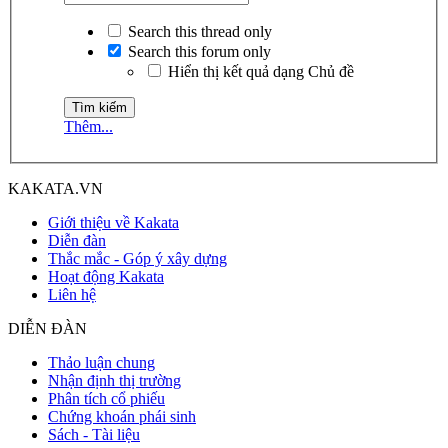
Search this thread only
Search this forum only
Hiển thị kết quả dạng Chủ đề
Thêm...
KAKATA.VN
Giới thiệu về Kakata
Diễn đàn
Thắc mắc - Góp ý xây dựng
Hoạt động Kakata
Liên hệ
DIỄN ĐÀN
Thảo luận chung
Nhận định thị trường
Phân tích cổ phiếu
Chứng khoán phái sinh
Sách - Tài liệu