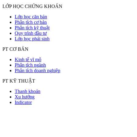
LỚP HỌC CHỨNG KHOÁN
Lớp học căn bản
Phân tích cơ bản
Phân tích kỹ thuật
Quy trình đầu tư
Lớp học phái sinh
PT CƠ BẢN
Kinh tế vĩ mô
Phân tích ngành
Phân tích doanh nghiệp
PT KỸ THUẬT
Thanh khoản
Xu hướng
Indicator