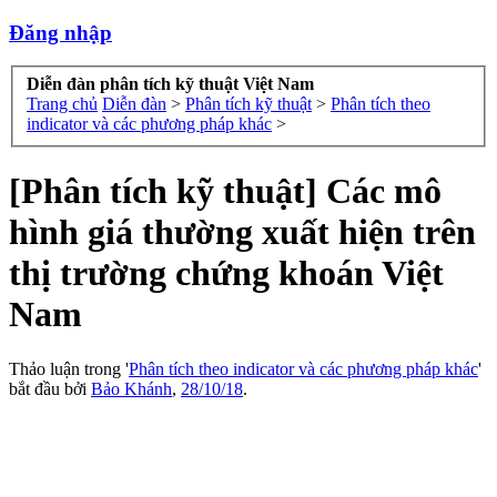
Đăng nhập
Diễn đàn phân tích kỹ thuật Việt Nam
Trang chủ
Diễn đàn
>
Phân tích kỹ thuật
>
Phân tích theo
indicator và các phương pháp khác
>
[Phân tích kỹ thuật] Các mô
hình giá thường xuất hiện trên
thị trường chứng khoán Việt
Nam
Thảo luận trong '
Phân tích theo indicator và các phương pháp khác
'
bắt đầu bởi
Bảo Khánh
,
28/10/18
.