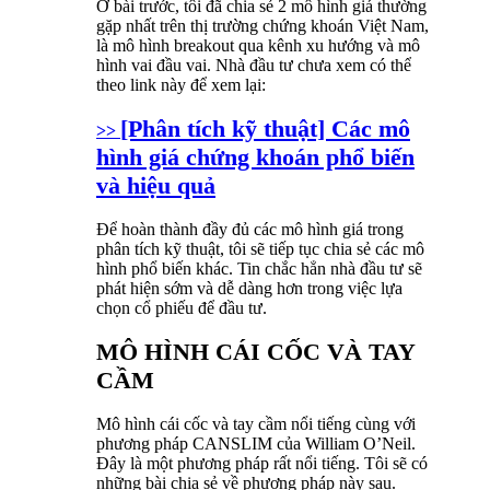
Ở bài trước, tôi đã chia sẻ 2 mô hình giá thường
gặp nhất trên thị trường chứng khoán Việt Nam,
là mô hình breakout qua kênh xu hướng và mô
hình vai đầu vai. Nhà đầu tư chưa xem có thể
theo link này để xem lại:
[Phân tích kỹ thuật] Các mô
>>
hình giá chứng khoán phổ biến
và hiệu quả
Để hoàn thành đầy đủ các mô hình giá trong
phân tích kỹ thuật, tôi sẽ tiếp tục chia sẻ các mô
hình phổ biến khác. Tin chắc hẳn nhà đầu tư sẽ
phát hiện sớm và dễ dàng hơn trong việc lựa
chọn cổ phiếu để đầu tư.
MÔ HÌNH CÁI CỐC VÀ TAY
CẦM
Mô hình cái cốc và tay cầm nổi tiếng cùng với
phương pháp CANSLIM của William O’Neil.
Đây là một phương pháp rất nổi tiếng. Tôi sẽ có
những bài chia sẻ về phương pháp này sau.