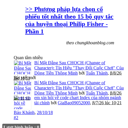
>> Phương pháp lựa chọn cổ
phiếu tốt nhất theo 15 bộ quy tắc
của huyền thoại Philip Fisher -
Phần 1
theo chungkhoanblog.com
Quan tâm nhiều
Bí Mật Đằng Sau CHOCH (Change of
Character): Tín Hiệu "Thay Đổi Cuộc Chơi" Của
Dòng Tiền Thông Minh
bởi
Tuấn Thành
,
8/8/26
Bài viết mới
lúc 11:11
Bí Mật Đằng Sau CHOCH (Change of
Character): Tín Hiệu "Thay Đổi Cuộc Chơi" Của
Dòng Tiền Thông Minh
bởi
Tuấn Thành
,
8/8/26
em xin hỏi về code chart Index của nhóm ngành
lúc 11:11
tài chính
bởi
GiaBao09052000
,
8/7/26 lúc 10:21
Bảo Khánh
,
28/10/18
#2
Lượt bình luận : 0