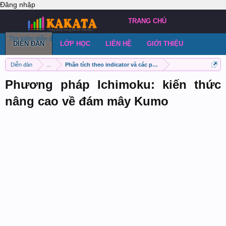
Đăng nhập
TRANG CHỦ
Tìm kiếm diễn đàn
Bài viết gần đây
Đăng chủ đề
DIỄN ĐÀN
LỚP HỌC
LIÊN HỆ
GIỚI THIỆU
Diễn đàn
...
Phân tích theo indicator và các phương pháp khác
Phương pháp Ichimoku: kiến thức
nâng cao về đám mây Kumo