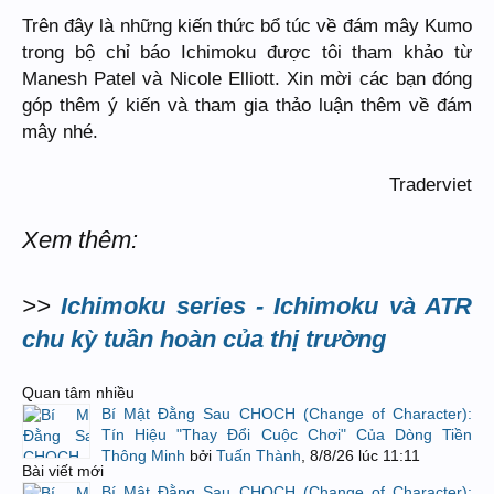
Trên đây là những kiến thức bổ túc về đám mây Kumo
trong bộ chỉ báo Ichimoku được tôi tham khảo từ
Manesh Patel và Nicole Elliott. Xin mời các bạn đóng
góp thêm ý kiến và tham gia thảo luận thêm về đám
mây nhé.
Traderviet​
Xem thêm:
>>
Ichimoku series - Ichimoku và ATR
chu kỳ tuần hoàn của thị trường
Quan tâm nhiều
Bí Mật Đằng Sau CHOCH (Change of Character):
Tín Hiệu "Thay Đổi Cuộc Chơi" Của Dòng Tiền
Thông Minh
bởi
Tuấn Thành
,
8/8/26 lúc 11:11
Bài viết mới
Bí Mật Đằng Sau CHOCH (Change of Character):