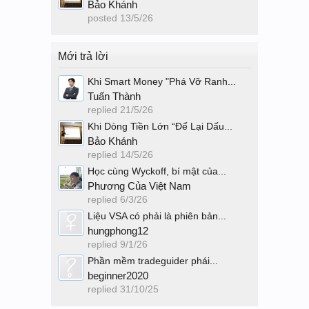
Bảo Khánh
posted
13/5/26
Mới trả lời
Khi Smart Money "Phá Vỡ Ranh...
Tuấn Thành
replied
21/5/26
Khi Dòng Tiền Lớn “Để Lại Dấu...
Bảo Khánh
replied
14/5/26
Học cùng Wyckoff, bí mật của...
Phương Của Việt Nam
replied
6/3/26
Liệu VSA có phải là phiên bản...
hungphong12
replied
9/1/26
Phần mềm tradeguider phái...
beginner2020
replied
31/10/25