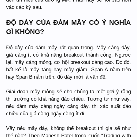
vào các kỳ sau.
ĐỘ DÀY CỦA ĐÁM MÂY CÓ Ý NGHĨA
GÌ KHÔNG?
Độ dày của đám mây rất quan trọng. Mây càng dày,
giá càng ít có khả năng breakout thành công. Ngược
lại, mây càng mỏng, cơ hội breakout càng cao. Do đó,
bất kể là mây tăng hay mây giảm, Span A nằm trên
hay Span B nằm trên, độ dày mới là vấn đề.
Giai đoạn mây mỏng sẽ cho chúng ta một gợi ý rằng
thị trường có khả năng đảo chiều. Tương tự như vậy,
nếu đám mây càng ngày càng dày, thì xác suất đảo
chiều của giá càng ngày càng ít đi.
Vậy nếu mây dày, không thể breakout thì giá sẽ như
thế nào? Theo Manesh Patel trong cuốn "Trading with