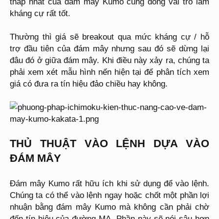
thấp nhất của đám mây Kumo cũng đóng vai trò làm
kháng cự rất tốt.
Thường thì giá sẽ breakout qua mức kháng cự / hỗ
trợ đầu tiên của đám mây nhưng sau đó sẽ dừng lại
đâu đó ở giữa đám mây. Khi điều này xảy ra, chúng ta
phải xem xét mẫu hình nến hiện tại để phân tích xem
giá có đưa ra tín hiệu đảo chiều hay không.
THỦ THUẬT VÀO LỆNH DỰA VÀO
ĐÁM MÂY
Đám mây Kumo rất hữu ích khi sử dụng để vào lệnh.
Chúng ta có thể vào lệnh ngay hoặc chốt một phần lợi
nhuận bằng đám mây Kumo mà không cần phải chờ
đến tín hiệu của đường MA. Phần này sẽ nói sâu hơn