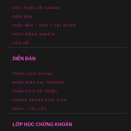
GIỚI THIỆU VỀ KAKATA
DIỄN ĐÀN
THẮC MẮC - GÓP Ý XÂY DỰNG
HOẠT ĐỘNG KAKATA
LIÊN HỆ
DIỄN ĐÀN
THẢO LUẬN CHUNG
NHẬN ĐỊNH THỊ TRƯỜNG
PHÂN TÍCH CỔ PHIẾU
CHỨNG KHOÁN PHÁI SINH
SÁCH - TÀI LIỆU
LỚP HỌC CHỨNG KHOÁN