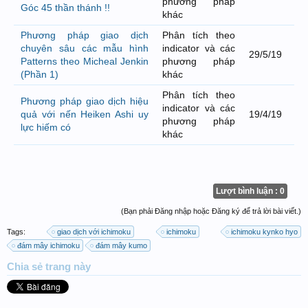
phương pháp
Góc 45 thần thánh !!
khác
Phương pháp giao dịch
Phân tích theo
chuyên sâu các mẫu hình
indicator và các
29/5/19
Patterns theo Micheal Jenkin
phương pháp
(Phần 1)
khác
Phân tích theo
Phương pháp giao dịch hiệu
indicator và các
quả với nến Heiken Ashi uy
19/4/19
phương pháp
lực hiếm có
khác
Lượt bình luận : 0
(Bạn phải Đăng nhập hoặc Đăng ký để trả lời bài viết.)
Tags:
giao dịch với ichimoku
ichimoku
ichimoku kynko hyo
đám mây ichimoku
đám mây kumo
Chia sẻ
trang này