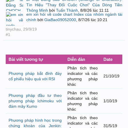
Tín Hiệu "Thay Đổi Cuộc Chơi" Của Dòng Tiền
Thông Minh
bởi
Tuấn Thành
,
8/8/26 lúc 11:11
em xin hỏi về code chart Index của nhóm ngành tài
chính
bởi
GiaBao09052000
,
8/7/26 lúc 10:21
tinychau
,
29/9/19
#1
Bài viết tương tự
Diễn đàn
Date
Phân tích theo
Phương pháp bắt đỉnh đáy
indicator và các
21/10/19
cổ phiếu hiệu quả với RSI
phương pháp
khác
Phân tích theo
Phương pháp đầu tư theo
indicator và các
phương pháp Ichimoku với
1/10/19
phương pháp
đám mây Kumo
khác
Phân tích theo
Phương pháp hình học trong
indicator và các
chứng khoán của Jenkin:
31/5/19