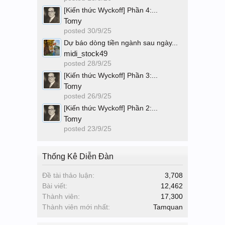
[Kiến thức Wyckoff] Phần 4:...
Tomy
posted
30/9/25
Dự báo dòng tiền ngành sau ngày...
midi_stock49
posted
28/9/25
[Kiến thức Wyckoff] Phần 3:...
Tomy
posted
26/9/25
[Kiến thức Wyckoff] Phần 2:...
Tomy
posted
23/9/25
Thống Kê Diễn Đàn
Đề tài thảo luận:
3,708
Bài viết:
12,462
Thành viên:
17,300
Thành viên mới nhất:
Tamquan