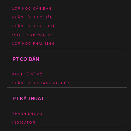
LỚP HỌC CĂN BẢN
PHÂN TÍCH CƠ BẢN
PHÂN TÍCH KỸ THUẬT
QUY TRÌNH ĐẦU TƯ
LỚP HỌC PHÁI SINH
PT CƠ BẢN
KINH TẾ VĨ MÔ
PHÂN TÍCH DOANH NGHIỆP
PT KỸ THUẬT
THANH KHOẢN
INDICATOR