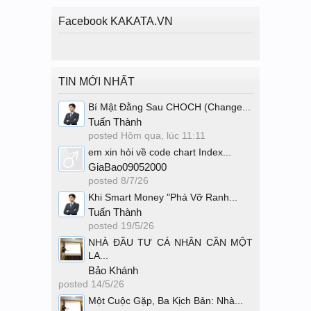
Facebook KAKATA.VN
TIN MỚI NHẤT
Bí Mật Đằng Sau CHOCH (Change...
Tuấn Thành
posted
Hôm qua, lúc 11:11
em xin hỏi về code chart Index...
GiaBao09052000
posted
8/7/26
Khi Smart Money "Phá Vỡ Ranh...
Tuấn Thành
posted
19/5/26
NHÀ ĐẦU TƯ CÁ NHÂN CẦN MỘT
LA...
Bảo Khánh
posted
14/5/26
Một Cuộc Gặp, Ba Kịch Bản: Nhà...