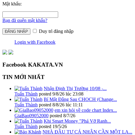
Mật khẩu:
Bạn đã quên mật khẩu?
Duy trì đăng nhập
Login with Facebook
Facebook KAKATA.VN
TIN MỚI NHẤT
Nhận Định Thị Trường 10/08 -...
Tuấn Thành
posted
9/8/26 lúc 23:08
Bí Mật Đằng Sau CHOCH (Change...
Tuấn Thành
posted
8/8/26 lúc 11:11
em xin hỏi về code chart Index...
GiaBao09052000
posted
8/7/26
Khi Smart Money "Phá Vỡ Ranh...
Tuấn Thành
posted
19/5/26
NHÀ ĐẦU TƯ CÁ NHÂN CẦN MỘT LA...