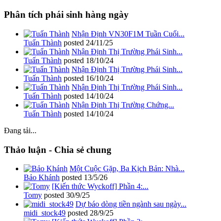
Phân tích phái sinh hàng ngày
Nhận Định VN30F1M Tuần Cuối...
Tuấn Thành
posted
24/11/25
Nhận Định Thị Trường Phái Sinh...
Tuấn Thành
posted
18/10/24
Nhận Định Thị Trường Phái Sinh...
Tuấn Thành
posted
16/10/24
Nhận Định Thị Trường Phái Sinh...
Tuấn Thành
posted
14/10/24
Nhận Định Thị Trường Chứng...
Tuấn Thành
posted
14/10/24
Đang tải...
Thảo luận - Chia sẻ chung
Một Cuộc Gặp, Ba Kịch Bản: Nhà...
Bảo Khánh
posted
13/5/26
[Kiến thức Wyckoff] Phần 4:...
Tomy
posted
30/9/25
Dự báo dòng tiền ngành sau ngày...
midi_stock49
posted
28/9/25