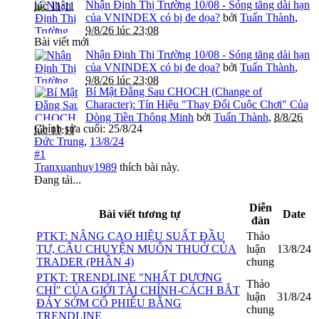
Nhận Định Thị Trường 10/08 - Sóng tăng dài hạn
lúc 11:11
của VNINDEX có bị đe dọa?
bởi
Tuấn Thành
,
9/8/26 lúc 23:08
Bài viết mới
Nhận Định Thị Trường 10/08 - Sóng tăng dài hạn
của VNINDEX có bị đe dọa?
bởi
Tuấn Thành
,
9/8/26 lúc 23:08
Bí Mật Đằng Sau CHOCH (Change of
Character): Tín Hiệu "Thay Đổi Cuộc Chơi" Của
Dòng Tiền Thông Minh
bởi
Tuấn Thành
,
8/8/26
Chỉnh sửa cuối:
25/8/24
lúc 11:11
Đức Trung
,
13/8/24
#1
Tranxuanhuy1989
thích bài này.
Đang tải...
Diễn
Bài viết tương tự
Date
đàn
PTKT: NÂNG CAO HIỆU SUẤT ĐẦU
Thảo
TƯ, CÂU CHUYỆN MUÔN THUỞ CỦA
luận
13/8/24
TRADER (PHẦN 4)
chung
PTKT: TRENDLINE "NHẤT DƯƠNG
Thảo
CHỈ" CỦA GIỚI TÀI CHÍNH-CÁCH BẮT
luận
31/8/24
ĐÁY SỚM CỔ PHIẾU BẰNG
chung
TRENDLINE