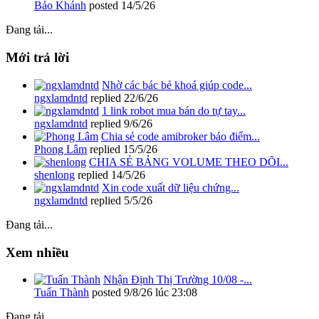
Bảo Khánh
posted
14/5/26
Đang tải...
Mới trả lời
Nhờ các bác bẻ khoá giúp code...
ngxlamdntd
replied
22/6/26
1 link robot mua bán do tự tay...
ngxlamdntd
replied
9/6/26
Chia sẻ code amibroker báo điểm...
Phong Lâm
replied
15/5/26
CHIA SẺ BẢNG VOLUME THEO DÕI...
shenlong
replied
14/5/26
Xin code xuất dữ liệu chứng...
ngxlamdntd
replied
5/5/26
Đang tải...
Xem nhiều
Nhận Định Thị Trường 10/08 -...
Tuấn Thành
posted
9/8/26 lúc 23:08
Đang tải...