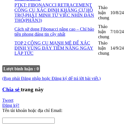
PTKT: FIBONANCCI RETRACEMENT
Thảo
CÔNG CỤ XÁC ĐỊNH KHÁNG CỰ HỖ
luận
10/8/24
TRỢ-PHÁT MINH TỪ VIỆC NHÌN ĐÀN
chung
THỎ(PHẦN3)
Thảo
Cách sử dụng Fibonacci nâng cao – Chỉ báo
luận
7/10/24
tiên phong đáng tin cậy nhất
chung
TOP 2 CÔNG CỤ MẠNH MẼ ĐỂ XÁC
Thảo
ĐỊNH VÙNG ĐÁY TIỀM NĂNG NGAY
luận
14/9/24
LẶP TỨC
chung
Lượt bình luận : 0
(Bạn phải Đăng nhập hoặc Đăng ký để trả lời bài viết.)
Chia sẻ
trang này
Tweet
Đăng ký!
Tên tài khoản hoặc địa chỉ Email: