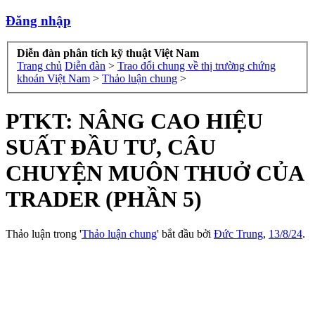
Đăng nhập
Diễn đàn phân tích kỹ thuật Việt Nam
Trang chủ
Diễn đàn
>
Trao đổi chung về thị trường chứng
khoán Việt Nam
>
Thảo luận chung
>
PTKT: NÂNG CAO HIỆU
SUẤT ĐẦU TƯ, CÂU
CHUYỆN MUÔN THUỞ CỦA
TRADER (PHẦN 5)
Thảo luận trong '
Thảo luận chung
' bắt đầu bởi
Đức Trung
,
13/8/24
.