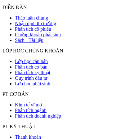
DIỄN ĐÀN
Thảo luận chung
Nhận định thị trường
Phân tích cổ phiếu
Chứng khoán phái sinh
Sách - Tài liệu
LỚP HỌC CHỨNG KHOÁN
Lớp học căn bản
Phân tích cơ bản
Phân tích kỹ thuật
Quy trình đầu tư
Lớp học phái sinh
PT CƠ BẢN
Kinh tế vĩ mô
Phân tích ngành
Phân tích doanh nghiệp
PT KỸ THUẬT
Thanh khoản