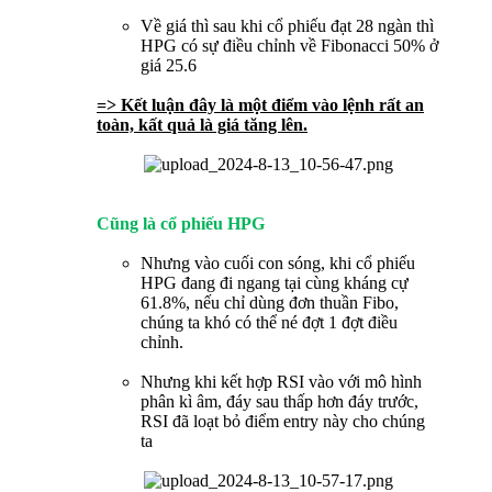
Về giá thì sau khi cổ phiếu đạt 28 ngàn thì
HPG có sự điều chỉnh về Fibonacci 50% ở
giá 25.6
=> Kết luận đây là một điểm vào lệnh rất an
toàn, kất quả là giá tăng lên.
Cũng là cổ phiếu HPG
Nhưng vào cuối con sóng, khi cổ phiếu
HPG đang đi ngang tại cùng kháng cự
61.8%, nếu chỉ dùng đơn thuần Fibo,
chúng ta khó có thể né đợt 1 đợt điều
chỉnh.
Nhưng khi kết hợp RSI vào với mô hình
phân kì âm, đáy sau thấp hơn đáy trước,
RSI đã loạt bỏ điểm entry này cho chúng
ta