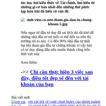
túc học hỏi kiến thức về Tài chính, tìm hiểu từ
những gì cơ bản nhất đến những thứ phức
tạp hơn khi đã hiểu rõ vấn đề.
Nếu ngay từ đầu tư duy đã sai lệch thì rất khó để
những nhà đầu tư trẻ tuổi có thể tiến xa trên thị
trường rủi ro này. Có đến 90% nhà đầu tư thất
bại khi tham gia đầu tư chứng khoán vì vậy hãy
có tư duy đúng đắn nếu muốn thành công trên
lĩnh vực này.
Xem thêm:
->>
Chỉ cần thực hiện 3 việc sau
đây, điều tốt đẹp sẽ đến với tài
khoản của bạn
Bài viết mới
em xin hỏi về code chart Index của nhóm ngành
tài chính
bởi
GiaBao09052000
,
8/7/26 lúc 10:21