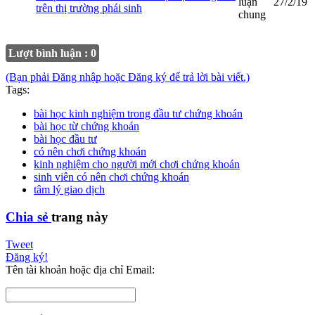
luận
27/2/19
trên thị trường phái sinh
chung
Lượt bình luận : 0
(Bạn phải Đăng nhập hoặc Đăng ký để trả lời bài viết.)
Tags:
bài học kinh nghiệm trong đầu tư chứng khoán
bài học từ chứng khoán
bài học đầu tư
có nên chơi chứng khoán
kinh nghiệm cho người mới chơi chứng khoán
sinh viên có nên chơi chứng khoán
tâm lý giao dịch
Chia sẻ
trang này
Tweet
Đăng ký!
Tên tài khoản hoặc địa chỉ Email: