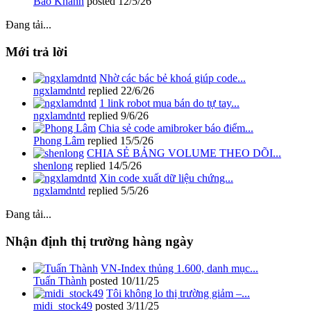
Bảo Khánh
posted
12/5/26
Đang tải...
Mới trả lời
Nhờ các bác bẻ khoá giúp code...
ngxlamdntd
replied
22/6/26
1 link robot mua bán do tự tay...
ngxlamdntd
replied
9/6/26
Chia sẻ code amibroker báo điểm...
Phong Lâm
replied
15/5/26
CHIA SẺ BẢNG VOLUME THEO DÕI...
shenlong
replied
14/5/26
Xin code xuất dữ liệu chứng...
ngxlamdntd
replied
5/5/26
Đang tải...
Nhận định thị trường hàng ngày
VN-Index thủng 1.600, danh mục...
Tuấn Thành
posted
10/11/25
Tôi không lo thị trường giảm –...
midi_stock49
posted
3/11/25