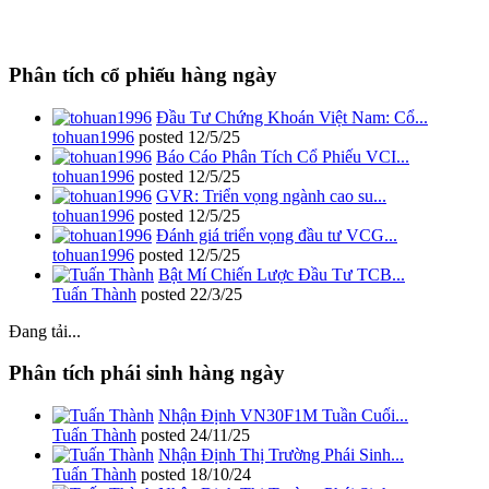
Phân tích cổ phiếu hàng ngày
Đầu Tư Chứng Khoán Việt Nam: Cổ...
tohuan1996
posted
12/5/25
Báo Cáo Phân Tích Cổ Phiếu VCI...
tohuan1996
posted
12/5/25
GVR: Triển vọng ngành cao su...
tohuan1996
posted
12/5/25
Đánh giá triển vọng đầu tư VCG...
tohuan1996
posted
12/5/25
Bật Mí Chiến Lược Đầu Tư TCB...
Tuấn Thành
posted
22/3/25
Đang tải...
Phân tích phái sinh hàng ngày
Nhận Định VN30F1M Tuần Cuối...
Tuấn Thành
posted
24/11/25
Nhận Định Thị Trường Phái Sinh...
Tuấn Thành
posted
18/10/24