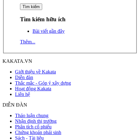
Tìm kiếm hữu ích
Bài viết gần đây
Thêm...
KAKATA.VN
Giới thiệu về Kakata
Diễn đàn
Thắc mắc - Góp ý xây dựng
Hoạt động Kakata
Liên hệ
DIỄN ĐÀN
Thảo luận chung
Nhận định thị trường
Phân tích cổ phiếu
Chứng khoán phái sinh
Sách - Tài liệu