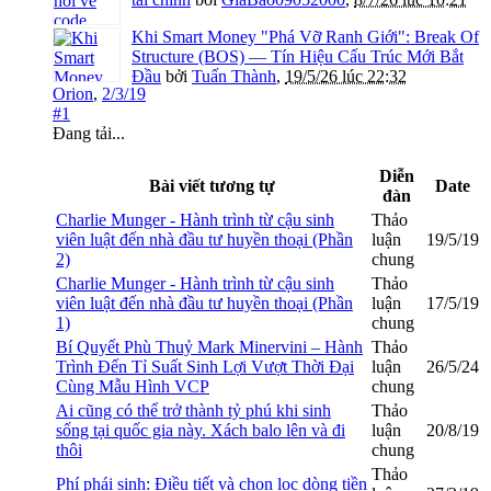
Khi Smart Money "Phá Vỡ Ranh Giới": Break Of
Structure (BOS) — Tín Hiệu Cấu Trúc Mới Bắt
Đầu
bởi
Tuấn Thành
,
19/5/26 lúc 22:32
Orion
,
2/3/19
#1
Đang tải...
Diễn
Bài viết tương tự
Date
đàn
Charlie Munger - Hành trình từ cậu sinh
Thảo
viên luật đến nhà đầu tư huyền thoại (Phần
luận
19/5/19
2)
chung
Charlie Munger - Hành trình từ cậu sinh
Thảo
viên luật đến nhà đầu tư huyền thoại (Phần
luận
17/5/19
1)
chung
Bí Quyết Phù Thuỷ Mark Minervini – Hành
Thảo
Trình Đến Tỉ Suất Sinh Lợi Vượt Thời Đại
luận
26/5/24
Cùng Mẫu Hình VCP
chung
Ai cũng có thể trở thành tỷ phú khi sinh
Thảo
sống tại quốc gia này. Xách balo lên và đi
luận
20/8/19
thôi
chung
Thảo
Phí phái sinh: Điều tiết và chọn lọc dòng tiền