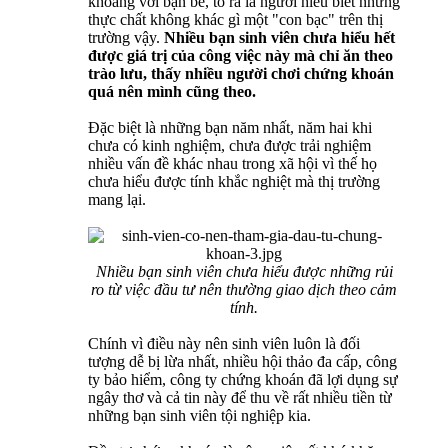
khoang với bạn bè, tỏ ra là người hiểu biết nhưng
thực chất không khác gì một "con bạc" trên thị
trường vậy.
Nhiều bạn sinh viên chưa hiểu hết
được giá trị của công việc này mà chỉ ăn theo
trào lưu, thấy nhiều người chơi chứng khoán
quá nên mình cũng theo.
Đặc biệt là những bạn năm nhất, năm hai khi
chưa có kinh nghiệm, chưa được trải nghiệm
nhiều vấn đề khác nhau trong xã hội vì thế họ
chưa hiểu được tính khắc nghiệt mà thị trường
mang lại.
Nhiều bạn sinh viên chưa hiểu được những rủi
ro từ việc đầu tư nên thường giao dịch theo cảm
tính.
Chính vì điều này nên sinh viên luôn là đối
tượng dễ bị lừa nhất, nhiều hội thảo đa cấp, công
ty bảo hiểm, công ty chứng khoán đã lợi dụng sự
ngây thơ và cả tin này để thu về rất nhiều tiền từ
những bạn sinh viên tội nghiệp kia.