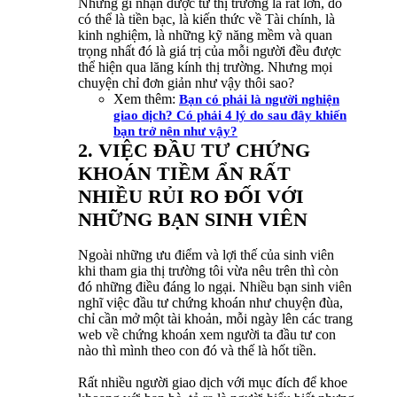
Những gì nhận được từ thị trường là rất lớn, đó
có thể là tiền bạc, là kiến thức về Tài chính, là
kinh nghiệm, là những kỹ năng mềm và quan
trọng nhất đó là giá trị của mỗi người đều được
thể hiện qua lăng kính thị trường. Nhưng mọi
chuyện chỉ đơn giản như vậy thôi sao?
Xem thêm:
Bạn có phải là người nghiện
giao dịch? Có phải 4 lý do sau đây khiến
bạn trở nên như vậy?
2. VIỆC ĐẦU TƯ CHỨNG
KHOÁN TIỀM ẨN RẤT
NHIỀU RỦI RO ĐỐI VỚI
NHỮNG BẠN SINH VIÊN
Ngoài những ưu điểm và lợi thế của sinh viên
khi tham gia thị trường tôi vừa nêu trên thì còn
đó những điều đáng lo ngại. Nhiều bạn sinh viên
nghĩ việc đầu tư chứng khoán như chuyện đùa,
chỉ cần mở một tài khoản, mỗi ngày lên các trang
web về chứng khoán xem người ta đầu tư con
nào thì mình theo con đó và thế là hốt tiền.
Rất nhiều người giao dịch với mục đích để khoe