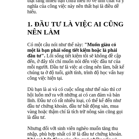
thật rằng nhiều bạn chưa hiểu rõ về tính chất và ý
nghĩa của công việc này nên thất bại là điều dễ
hiểu.
1. ĐẦU TƯ LÀ VIỆC AI CŨNG
NÊN LÀM
Có một câu nói như thế này:
"Muốn giàu có
một là bạn phải sống tiết kiệm hoặc là phải
đầu tư".
Lối sống tiết kiệm tôi sẽ không đề cập
đến, ở đây tôi chỉ muốn nói đến việc đầu tư của
mỗi người. Đầu tư là việc ai cũng nên làm, bất kể
chúng ta ở độ tuổi, giới tính, trình độ học vấn hay
công việc hiện tại.
Dù bạn là ai và có cuộc sống như thế nào thì cơ
hội luôn mở ra với những ai có can đảm và bản
lĩnh. Đầu tư có rất nhiều loại, có thể kể đến như
đầu tư chứng khoán, đầu tư bất động sản, mua
vàng hoặc thậm chí là tích trữ nông sản cũng gọi
là đầu tư.
Nhưng đối với sinh viên nghèo muốn tăng thu
nhập, phù hợp nhất có lẽ là đầu tư chứng khoán.