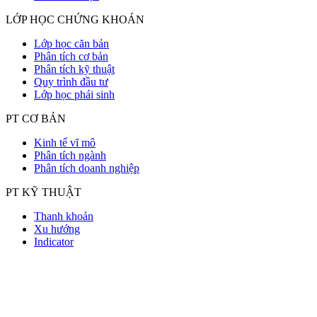
LỚP HỌC CHỨNG KHOÁN
Lớp học căn bản
Phân tích cơ bản
Phân tích kỹ thuật
Quy trình đầu tư
Lớp học phái sinh
PT CƠ BẢN
Kinh tế vĩ mô
Phân tích ngành
Phân tích doanh nghiệp
PT KỸ THUẬT
Thanh khoản
Xu hướng
Indicator