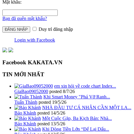
Mật khẩu:
Bạn đã quên mật khẩu?
Duy trì đăng nhập
Login with Facebook
Facebook KAKATA.VN
TIN MỚI NHẤT
em xin hỏi về code chart Index...
GiaBao09052000
posted
8/7/26
Khi Smart Money "Phá Vỡ Ranh...
Tuấn Thành
posted
19/5/26
NHÀ ĐẦU TƯ CÁ NHÂN CẦN MỘT LA...
Bảo Khánh
posted
14/5/26
Một Cuộc Gặp, Ba Kịch Bản: Nhà...
Bảo Khánh
posted
13/5/26
Khi Dòng Tiền Lớn “Để Lại Dấu...