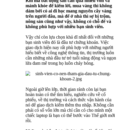
Khi mà bất động sản cần quá nhiều vốn và
mánh khóe để kiếm lời, mua vàng thì không
dám bởi có ai đi học mang nguyên cây vàng
trên người đâu, mà để ở nhà thì sợ bị trộm,
nông sản cũng như vậy, không có chỗ để và
không phù hợp với nhiều bạn sinh viên.
Vậy chỉ còn lựa chọn khả dĩ nhất đối với những
bạn sinh viên đó là đầu tư chứng khoán. Việc
giao dịch hiện nay rất phù hợp với những người
hiểu biết về công nghệ thông tin, thị trường luôn
cần những nhà đầu tư trẻ tuổi năng động và ngọn
lửa đam mê trong họ luôn cháy bỏng.
Ngoài giờ lên lớp, thời gian rảnh còn lại bạn
hoàn toàn có thể tìm hiểu, nghiên cứu về cổ
phiếu, về thị trường và cách thức vận hành của
nó để giao dịch kiếm thêm thu nhập. Không cần
phải có số vốn lớn mà chỉ cần có cho mình một
chiếc laptop là bạn có thể bước vào Thế giới mới
rồi.