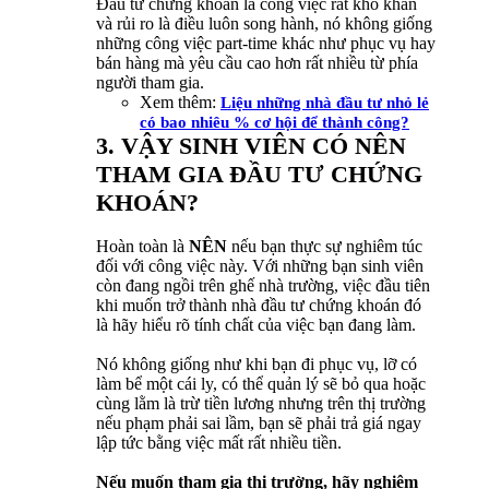
Đầu tư chứng khoán là công việc rất khó khăn
và rủi ro là điều luôn song hành, nó không giống
những công việc part-time khác như phục vụ hay
bán hàng mà yêu cầu cao hơn rất nhiều từ phía
người tham gia.
Xem thêm:
Liệu những nhà đầu tư nhỏ lẻ
có bao nhiêu % cơ hội để thành công?
3. VẬY SINH VIÊN CÓ NÊN
THAM GIA ĐẦU TƯ CHỨNG
KHOÁN?
Hoàn toàn là
NÊN
nếu bạn thực sự nghiêm túc
đối với công việc này. Với những bạn sinh viên
còn đang ngồi trên ghế nhà trường, việc đầu tiên
khi muốn trở thành nhà đầu tư chứng khoán đó
là hãy hiểu rõ tính chất của việc bạn đang làm.
Nó không giống như khi bạn đi phục vụ, lỡ có
làm bể một cái ly, có thể quản lý sẽ bỏ qua hoặc
cùng lằm là trừ tiền lương nhưng trên thị trường
nếu phạm phải sai lầm, bạn sẽ phải trả giá ngay
lập tức bằng việc mất rất nhiều tiền.
Nếu muốn tham gia thị trường, hãy nghiêm