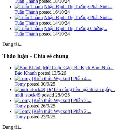
Tuấn Thành
posted
18/10/24
Nhận Định Thị Trường Phái Sinh...
Tuấn Thành
posted
16/10/24
Nhận Định Thị Trường Phái Sinh...
Tuấn Thành
posted
14/10/24
Nhận Định Thị Trường Chứng...
Tuấn Thành
posted
14/10/24
Đang tải...
Thảo luận - Chia sẻ chung
Một Cuộc Gặp, Ba Kịch Bản: Nhà...
Bảo Khánh
posted
13/5/26
[Kiến thức Wyckoff] Phần 4:...
Tomy
posted
30/9/25
Dự báo dòng tiền ngành sau ngày...
midi_stock49
posted
28/9/25
[Kiến thức Wyckoff] Phần 3:...
Tomy
posted
26/9/25
[Kiến thức Wyckoff] Phần 2:...
Tomy
posted
23/9/25
Đang tải...