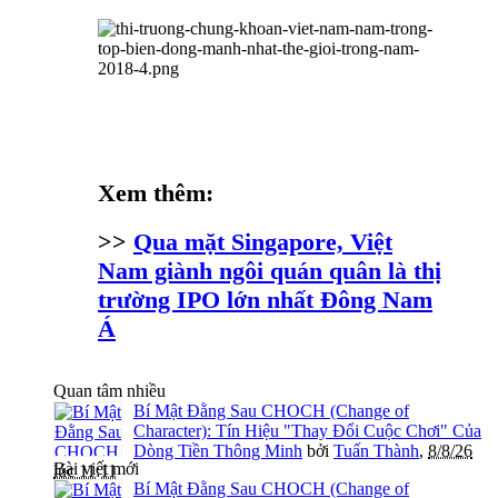
Xem thêm:
>>
Qua mặt Singapore, Việt
Nam giành ngôi quán quân là thị
trường IPO lớn nhất Đông Nam
Á
Quan tâm nhiều
Bí Mật Đằng Sau CHOCH (Change of
Character): Tín Hiệu "Thay Đổi Cuộc Chơi" Của
Dòng Tiền Thông Minh
bởi
Tuấn Thành
,
8/8/26
Bài viết mới
lúc 11:11
Bí Mật Đằng Sau CHOCH (Change of