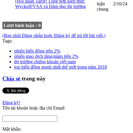
[Hội quán Tarot] Tổng hợp kiến thức
luận
2/10/24
Wyckoff/VSA và Đàm đạo thị trường
chung
Lượt bình luận : 0
(Bạn phải Đăng nhập hoặc Đăng ký để trả lời bài viết.)
Tags:
phiên biến động trên 2%
phiên giao dịch tăng/giảm trên 2%
thị trường chứng khoán việt nam
top biến động mạnh nhất thế giới trong năm 2018
Chia sẻ
trang này
Đăng ký!
Tên tài khoản hoặc địa chỉ Email:
Mật khẩu: