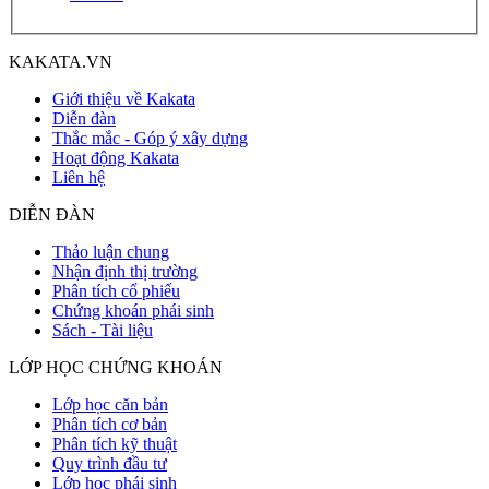
KAKATA.VN
Giới thiệu về Kakata
Diễn đàn
Thắc mắc - Góp ý xây dựng
Hoạt động Kakata
Liên hệ
DIỄN ĐÀN
Thảo luận chung
Nhận định thị trường
Phân tích cổ phiếu
Chứng khoán phái sinh
Sách - Tài liệu
LỚP HỌC CHỨNG KHOÁN
Lớp học căn bản
Phân tích cơ bản
Phân tích kỹ thuật
Quy trình đầu tư
Lớp học phái sinh