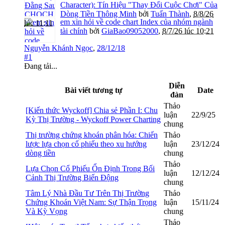
Character): Tín Hiệu "Thay Đổi Cuộc Chơi" Của
Dòng Tiền Thông Minh
bởi
Tuấn Thành
,
8/8/26
em xin hỏi về code chart Index của nhóm ngành
lúc 11:11
tài chính
bởi
GiaBao09052000
,
8/7/26 lúc 10:21
Nguyễn Khánh Ngọc
,
28/12/18
#1
Đang tải...
Diễn
Bài viết tương tự
Date
đàn
Thảo
[Kiến thức Wyckoff] Chia sẻ Phần I: Chu
luận
22/9/25
Kỳ Thị Trường - Wyckoff Power Charting
chung
Thị trường chứng khoán phân hóa: Chiến
Thảo
lược lựa chọn cổ phiếu theo xu hướng
luận
23/12/24
dòng tiền
chung
Thảo
Lựa Chọn Cổ Phiếu Ổn Định Trong Bối
luận
12/12/24
Cảnh Thị Trường Biến Động
chung
Tâm Lý Nhà Đầu Tư Trên Thị Trường
Thảo
Chứng Khoán Việt Nam: Sự Thận Trọng
luận
15/11/24
Và Kỳ Vọng
chung
Thảo