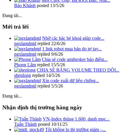
Một Cuộc Gặp, Ba Kịch Bản: Nhà...
Bảo Khánh
posted
13/5/26
Đang tải...
Mới trả lời
Nhờ các bác bẻ khoá giúp code...
ngxlamdntd
replied
22/6/26
1 link robot mua bán do tự tay...
ngxlamdntd
replied
9/6/26
Chia sẻ code amibroker báo điểm...
Phong Lâm
replied
15/5/26
CHIA SẺ BẢNG VOLUME THEO DÕI...
shenlong
replied
14/5/26
Xin code xuất dữ liệu chứng...
ngxlamdntd
replied
5/5/26
Đang tải...
Nhận định thị trường hàng ngày
VN-Index thủng 1.600, danh mục...
Tuấn Thành
posted
10/11/25
Tôi không lo thị trường giảm –...