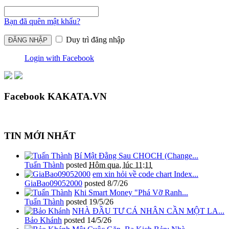
Bạn đã quên mật khẩu?
Duy trì đăng nhập
Login with Facebook
Facebook KAKATA.VN
TIN MỚI NHẤT
Bí Mật Đằng Sau CHOCH (Change...
Tuấn Thành
posted
Hôm qua, lúc 11:11
em xin hỏi về code chart Index...
GiaBao09052000
posted
8/7/26
Khi Smart Money "Phá Vỡ Ranh...
Tuấn Thành
posted
19/5/26
NHÀ ĐẦU TƯ CÁ NHÂN CẦN MỘT LA...
Bảo Khánh
posted
14/5/26