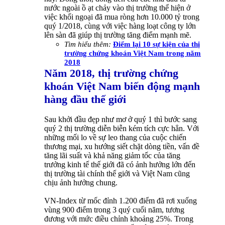
nước ngoài ồ ạt chảy vào thị trường thể hiện ở
việc khối ngoại đã mua ròng hơn 10.000 tỷ trong
quý 1/2018, cùng với việc hàng loạt công ty lớn
lên sàn đã giúp thị trường tăng điểm mạnh mẽ.
Tìm hiểu thêm:
Điểm lại 10 sự kiện của thị
trường chứng khoán Việt Nam trong năm
2018
Năm 2018, thị trường chứng
khoán Việt Nam biến động mạnh
hàng đầu thế giới
Sau khởi đầu đẹp như mơ ở quý 1 thì bước sang
quý 2 thị trường diễn biễn kém tích cực hẳn. Với
những mối lo về sự leo thang của cuộc chiến
thương mại, xu hướng siết chặt dòng tiền, vấn đề
tăng lãi suất và khả năng giảm tốc của tăng
trưởng kinh tế thế giới đã có ảnh hưởng lớn đến
thị trường tài chính thế giới và Việt Nam cũng
chịu ảnh hưởng chung.
VN-Index từ mốc đỉnh 1.200 điểm đã rơi xuống
vùng 900 điểm trong 3 quý cuối năm, tương
đương với mức điều chỉnh khoảng 25%. Trong