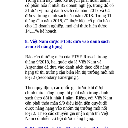
Trong năm nay, theo kế hoạch phải hoàn thành
cổ phần hóa ít nhất 85 doanh nghiệp, trong đó có
21 đơn vị trong danh sách của năm 2017 và 64
đơn vị trong danh sách của năm 2018. Trong 11
tháng đầu năm 2018, đã thực hiện cổ phần hóa
cho 12 doanh nghiệp, mới chỉ thực hiện được
14,11% kế hoạch.
8. Việt Nam được FTSE đưa vào danh sách
xem xét nâng hạng
Báo cáo thường niên của FTSE Russell trong
tháng 9/2018, hai quốc gia là Việt Nam và
Argentina đã đưa vào danh sách theo dõi nâng
hạng từ thị trường cận biên lên thị trường mới nổi
loại 2 (Secondary Emerging ).
Theo quy định, các quốc gia trước khi được
chính thức nâng hạng thì phải nằm trong danh
sách theo dõi ít nhất 1 năm. Riêng với Việt Nam
cần phải thỏa mãn 9/9 điều kiện tiên quyết để
được nâng hạng vào nhóm thị trường mới nổi
loại 2. Theo các chuyên gia nhận định thì Việt
Nam có nhiều cơ hội được nâng hạng.