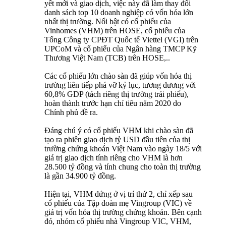
yết mới và giao dịch, việc này đã làm thay đổi
danh sách top 10 doanh nghiệp có vốn hóa lớn
nhất thị trường. Nổi bật có cổ phiếu của
Vinhomes (VHM) trên HOSE, cổ phiếu của
Tổng Công ty CPĐT Quốc tế Viettel (VGI) trên
UPCoM và cổ phiếu của Ngân hàng TMCP Kỹ
Thương Việt Nam (TCB) trên HOSE,..
Các cổ phiếu lớn chào sàn đã giúp vốn hóa thị
trường liên tiếp phá vỡ kỷ lục, tương đương với
60,8% GDP (tách riêng thị trường trái phiếu),
hoàn thành trước hạn chỉ tiêu năm 2020 do
Chính phủ đề ra.
Đáng chú ý có cổ phiếu VHM khi chào sàn đã
tạo ra phiên giao dịch tỷ USD đầu tiên của thị
trường chứng khoán Việt Nam vào ngày 18/5 với
giá trị giao dịch tính riêng cho VHM là hơn
28.500 tỷ đồng và tính chung cho toàn thị trường
là gần 34.900 tỷ đồng.
Hiện tại, VHM đứng ở vị trí thứ 2, chỉ xếp sau
cổ phiếu của Tập đoàn mẹ Vingroup (VIC) về
giá trị vốn hóa thị trường chứng khoán. Bên cạnh
đó, nhóm cổ phiếu nhà Vingroup VIC, VHM,