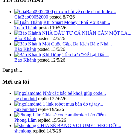
em xin hỏi về code chart Index...
GiaBao09052000
posted
8/7/26
Khi Smart Money "Phá Vỡ Ranh...
Tuấn Thành
posted
19/5/26
NHÀ ĐẦU TƯ CÁ NHÂN CẦN MỘT LA...
Bảo Khánh
posted
14/5/26
Một Cuộc Gặp, Ba Kịch Bản: Nhà...
Bảo Khánh
posted
13/5/26
Khi Dòng Tiền Lớn “Để Lại Dấu...
Bảo Khánh
posted
12/5/26
Đang tải...
Mới trả lời
Nhờ các bác bẻ khoá giúp code...
ngxlamdntd
replied
22/6/26
1 link robot mua bán do tự tay...
ngxlamdntd
replied
9/6/26
Chia sẻ code amibroker báo điểm...
Phong Lâm
replied
15/5/26
CHIA SẺ BẢNG VOLUME THEO DÕI...
shenlong
replied
14/5/26