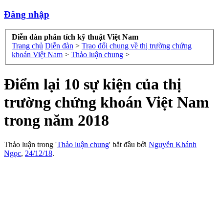
Đăng nhập
Diễn đàn phân tích kỹ thuật Việt Nam
Trang chủ
Diễn đàn
>
Trao đổi chung về thị trường chứng
khoán Việt Nam
>
Thảo luận chung
>
Điểm lại 10 sự kiện của thị
trường chứng khoán Việt Nam
trong năm 2018
Thảo luận trong '
Thảo luận chung
' bắt đầu bởi
Nguyễn Khánh
Ngọc
,
24/12/18
.