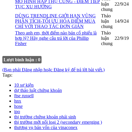
MÔ HÌNH HẤP THỤ CUNG - ĐIỂM TIẾP
luận
22/9/24
TỤC XU HƯỚNG
chung
DÙNG TRENDLINE GIỚI HẠN VÙNG
Thảo
PHÂN TÍCH-TỐI ƯU HÓA ĐIỂM MUA
luận
14/9/24
CHỈ VỚI THAO TÁC ĐƠN GIẢN
chung
Theo anh em, thời điểm nào bán cổ phiếu là
Thảo
hợp lý? Hãy nghe câu trả lời của Phillip
luận
22/9/19
Fisher
chung
Lượt bình luận : 0
(Bạn phải Đăng nhập hoặc Đăng ký để trả lời bài viết.)
Tags:
10 sự kiện
dự thảo luật chứng khoán
ftse russell
hnx
hose
ipo
thị trường chứng khoán phái sinh
thị trường mới nổi loại 2 (secondary emerging )
thương vụ bán vốn của vinaconex