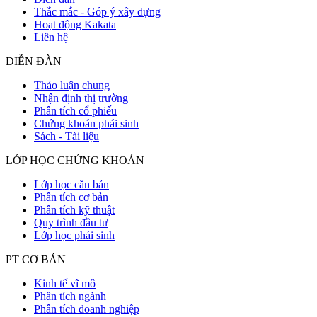
Thắc mắc - Góp ý xây dựng
Hoạt động Kakata
Liên hệ
DIỄN ĐÀN
Thảo luận chung
Nhận định thị trường
Phân tích cổ phiếu
Chứng khoán phái sinh
Sách - Tài liệu
LỚP HỌC CHỨNG KHOÁN
Lớp học căn bản
Phân tích cơ bản
Phân tích kỹ thuật
Quy trình đầu tư
Lớp học phái sinh
PT CƠ BẢN
Kinh tế vĩ mô
Phân tích ngành
Phân tích doanh nghiệp