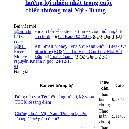
hưởng lợi nhiều nhất trong cuộc
chiến thương mại Mỹ - Trung
Bài viết mới
em xin hỏi về code chart Index của nhóm ngành
tài chính
bởi
GiaBao09052000
,
8/7/26 lúc 10:21
Khi Smart Money "Phá Vỡ Ranh Giới": Break Of
Structure (BOS) — Tín Hiệu Cấu Trúc Mới Bắt
Đầu
bởi
Tuấn Thành
,
19/5/26 lúc 22:32
Nguyễn Khánh Ngọc
,
24/12/18
#1
Đang tải...
Diễn
Bài viết tương tự
Date
đàn
Thảo
Dòng tiền sau Tết luôn tăng trở lại, kỳ vọng
luận
9/2/19
TTCK sẽ tăng điểm
chung
Thảo
Chứng khoán Việt Nam đến hẹn lại lên:
luận
5/11/18
Tháng 11 sẽ giảm điểm?
chung
Thảo