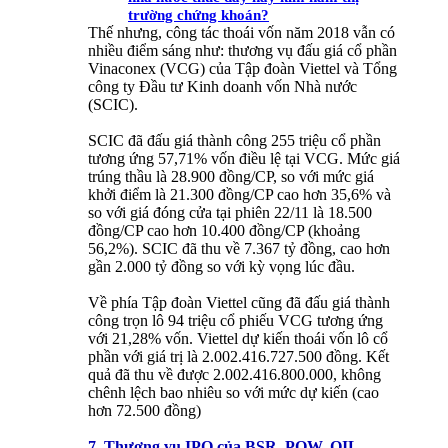
trường chứng khoán?
Thế nhưng, công tác thoái vốn năm 2018 vẫn có
nhiều điểm sáng như: thương vụ đấu giá cổ phần
Vinaconex (VCG) của Tập đoàn Viettel và Tổng
công ty Đầu tư Kinh doanh vốn Nhà nước
(SCIC).
SCIC đã đấu giá thành công 255 triệu cổ phần
tương ứng 57,71% vốn điều lệ tại VCG. Mức giá
trúng thầu là 28.900 đồng/CP, so với mức giá
khởi điểm là 21.300 đồng/CP cao hơn 35,6% và
so với giá đóng cửa tại phiên 22/11 là 18.500
đồng/CP cao hơn 10.400 đồng/CP (khoảng
56,2%). SCIC đã thu về 7.367 tỷ đồng, cao hơn
gần 2.000 tỷ đồng so với kỳ vọng lúc đầu.
Về phía Tập đoàn Viettel cũng đã đấu giá thành
công trọn lô 94 triệu cổ phiếu VCG tương ứng
với 21,28% vốn. Viettel dự kiến thoái vốn lô cổ
phần với giá trị là 2.002.416.727.500 đồng. Kết
quả đã thu về được 2.002.416.800.000, không
chênh lệch bao nhiêu so với mức dự kiến (cao
hơn 72.500 đồng)
7. Thương vụ IPO của BSR, POW, OIL