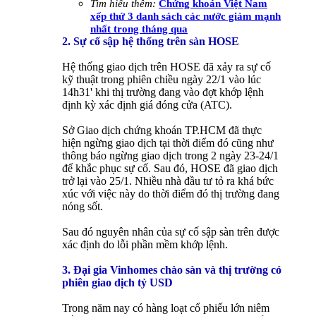
Tìm hiểu thêm:
Chứng khoán Việt Nam
xếp thứ 3 danh sách các nước giảm mạnh
nhất trong tháng qua
2. Sự cố sập hệ thống trên sàn HOSE
Hệ thống giao dịch trên HOSE đã xảy ra sự cố
kỹ thuật trong phiên chiều ngày 22/1 vào lúc
14h31' khi thị trường đang vào đợt khớp lệnh
định kỳ xác định giá đóng cửa (ATC).
Sở Giao dịch chứng khoán TP.HCM đã thực
hiện ngừng giao dịch tại thời điểm đó cũng như
thông báo ngừng giao dịch trong 2 ngày 23-24/1
để khắc phục sự cố. Sau đó, HOSE đã giao dịch
trở lại vào 25/1. Nhiều nhà đầu tư tỏ ra khá bức
xúc với việc này do thời điểm đó thị trường đang
nóng sốt.
Sau đó nguyên nhân của sự cố sập sàn trên được
xác định do lỗi phần mềm khớp lệnh.
3. Đại gia Vinhomes chào sàn và thị trường có
phiên giao dịch tỷ USD
Trong năm nay có hàng loạt cổ phiếu lớn niêm