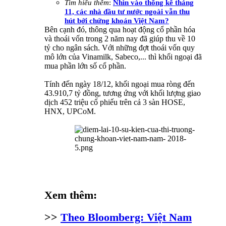
Tìm hiểu thêm
:
Nhìn vào thống kê tháng
11, các nhà đầu tư nước ngoài vẫn thu
hút bởi chứng khoán Việt Nam?
Bên cạnh đó, thông qua hoạt động cổ phần hóa
và thoái vốn trong 2 năm nay đã giúp thu về 10
tỷ cho ngân sách. Với những đợt thoái vốn quy
mô lớn của Vinamilk, Sabeco,... thì khối ngoại đã
mua phần lớn số cổ phần.
Tính đến ngày 18/12, khối ngoại mua ròng đến
43.910,7 tỷ đồng, tương ứng với khối lượng giao
dịch 452 triệu cổ phiếu trên cả 3 sàn HOSE,
HNX, UPCoM.
Xem thêm:
>>
Theo Bloomberg: Việt Nam