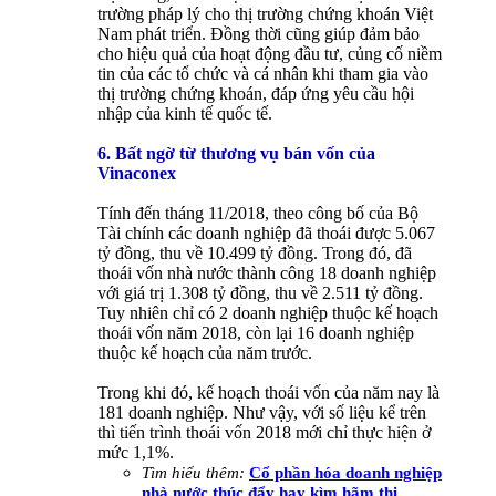
trường pháp lý cho thị trường chứng khoán Việt
Nam phát triển. Đồng thời cũng giúp đảm bảo
cho hiệu quả của hoạt động đầu tư, củng cố niềm
tin của các tổ chức và cá nhân khi tham gia vào
thị trường chứng khoán, đáp ứng yêu cầu hội
nhập của kinh tế quốc tế.
6. Bất ngờ từ thương vụ bán vốn của
Vinaconex
Tính đến tháng 11/2018, theo công bố của Bộ
Tài chính các doanh nghiệp đã thoái được 5.067
tỷ đồng, thu về 10.499 tỷ đồng. Trong đó, đã
thoái vốn nhà nước thành công 18 doanh nghiệp
với giá trị 1.308 tỷ đồng, thu về 2.511 tỷ đồng.
Tuy nhiên chỉ có 2 doanh nghiệp thuộc kế hoạch
thoái vốn năm 2018, còn lại 16 doanh nghiệp
thuộc kế hoạch của năm trước.
Trong khi đó, kế hoạch thoái vốn của năm nay là
181 doanh nghiệp. Như vậy, với số liệu kể trên
thì tiến trình thoái vốn 2018 mới chỉ thực hiện ở
mức 1,1%.
Tìm hiểu thêm:
Cổ phần hóa doanh nghiệp
nhà nước thúc đẩy hay kìm hãm thị