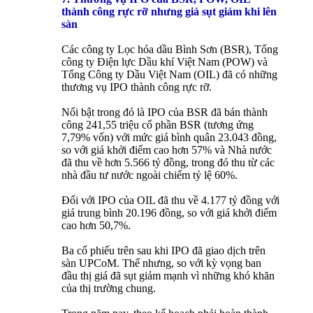
thành công rực rỡ nhưng giá sụt giảm khi lên
sàn
Các công ty Lọc hóa dầu Bình Sơn (BSR), Tổng
công ty Điện lực Dầu khí Việt Nam (POW) và
Tổng Công ty Dầu Việt Nam (OIL) đã có những
thương vụ IPO thành công rực rỡ.
Nổi bật trong đó là IPO của BSR đã bán thành
công 241,55 triệu cổ phần BSR (tương ứng
7,79% vốn) với mức giá bình quân 23.043 đồng,
so với giá khởi điểm cao hơn 57% và Nhà nước
đã thu về hơn 5.566 tỷ đồng, trong đó thu từ các
nhà đầu tư nước ngoài chiếm tỷ lệ 60%.
Đối với IPO của OIL đã thu về 4.177 tỷ đồng với
giá trung bình 20.196 đồng, so với giá khởi điểm
cao hơn 50,7%.
Ba cổ phiếu trên sau khi IPO đã giao dịch trên
sàn UPCoM. Thế nhưng, so với kỳ vọng ban
đầu thị giá đã sụt giảm mạnh vì những khó khăn
của thị trường chung.