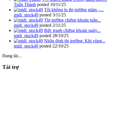
Tuấn Thành
posted
10/11/25
Tôi không lo thị trường giảm –...
midi_stock49
posted
3/11/25
Thị trường chứng khoán tuần...
midi_stock49
posted
2/11/25
Bức tranh chứng khoán ngày...
midi_stock49
posted
28/10/25
Nhận định thị trường: Khi vùng...
midi_stock49
posted
22/10/25
Đang tải...
Tài trợ