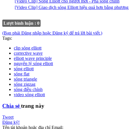
[Video Clip] Sóng Elliott cho người mới - Pha sóng chính
[Video Clip] Giao dịch sóng Elliott hiệu quả hơn bằng phươn
Lượt bình luận : 0
(Bạn phải Đăng nhập hoặc Đăng ký để trả lời bài viết.)
Tags:
clip sóng elliott
corrective wave
elliott wave principle
nguyên lý sóng elliott
sóng elliott
sóng flat
sóng triangle
sóng zigzag
sóng điều chỉnh
video sóng elliott
Chia sẻ
trang này
Tweet
Đăng ký!
Tên tài khoản hoặc địa chỉ Email: