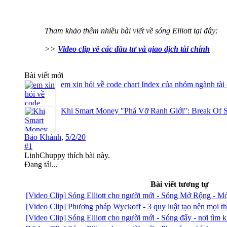
Tham khảo thêm nhiều bài viết về sóng Elliott tại đây:
>>
Video clip về các đầu tư và giao dịch tài chính
Bài viết mới
em xin hỏi về code chart Index của nhóm ngành tài
Khi Smart Money "Phá Vỡ Ranh Giới": Break Of S
Bảo Khánh
,
5/2/20
#1
LinhChuppy
thích bài này.
Đang tải...
Bài viết tương tự
[Video Clip] Sóng Elliott cho người mới - Sóng Mở Rộng - Món
[Video Clip] Phương pháp Wyckoff - 3 quy luật tạo nên mọi th
[Video Clip] Sóng Elliott cho người mới - Sóng đẩy - nơi tìm 