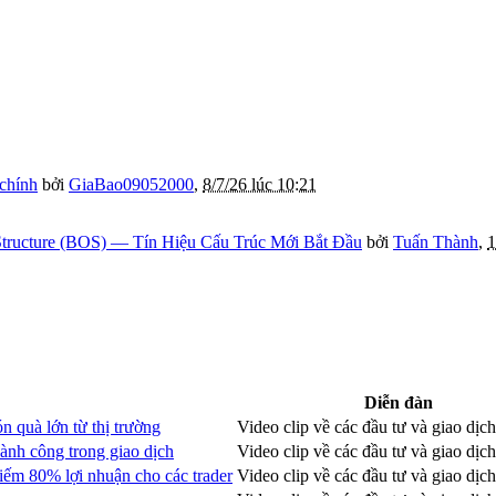
 chính
bởi
GiaBao09052000
,
8/7/26 lúc 10:21
tructure (BOS) — Tín Hiệu Cấu Trúc Mới Bắt Đầu
bởi
Tuấn Thành
,
1
Diễn đàn
 quà lớn từ thị trường
Video clip về các đầu tư và giao dịch
ành công trong giao dịch
Video clip về các đầu tư và giao dịch
kiếm 80% lợi nhuận cho các trader
Video clip về các đầu tư và giao dịch