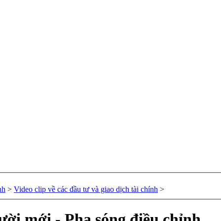
nh
>
Video clip về các đầu tư và giao dịch tài chính
>
gười mới - Pha sóng điều chỉnh