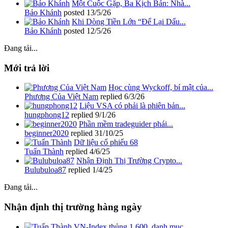
Một Cuộc Gặp, Ba Kịch Bản: Nhà...
Bảo Khánh
posted
13/5/26
Khi Dòng Tiền Lớn “Để Lại Dấu...
Bảo Khánh
posted
12/5/26
Đang tải...
Mới trả lời
Học cùng Wyckoff, bí mật của...
Phương Của Việt Nam
replied
6/3/26
Liệu VSA có phải là phiên bản...
hungphong12
replied
9/1/26
Phần mềm tradeguider phái...
beginner2020
replied
31/10/25
Dữ liệu cổ phiếu 68
Tuấn Thành
replied
4/6/25
Nhận Định Thị Trường Crypto...
Bulubuloa87
replied
1/4/25
Đang tải...
Nhận định thị trường hàng ngày
VN-Index thủng 1.600, danh mục...