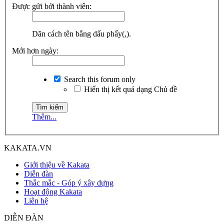
Được gửi bởi thành viên:
Dãn cách tên bằng dấu phẩy(,).
Mới hơn ngày:
Search this forum only
Hiển thị kết quả dạng Chủ đề
Thêm...
KAKATA.VN
Giới thiệu về Kakata
Diễn đàn
Thắc mắc - Góp ý xây dựng
Hoạt động Kakata
Liên hệ
DIỄN ĐÀN