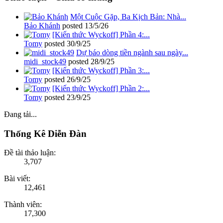
Một Cuộc Gặp, Ba Kịch Bản: Nhà...
Bảo Khánh
posted
13/5/26
[Kiến thức Wyckoff] Phần 4:...
Tomy
posted
30/9/25
Dự báo dòng tiền ngành sau ngày...
midi_stock49
posted
28/9/25
[Kiến thức Wyckoff] Phần 3:...
Tomy
posted
26/9/25
[Kiến thức Wyckoff] Phần 2:...
Tomy
posted
23/9/25
Đang tải...
Thống Kê Diễn Đàn
Đề tài thảo luận:
3,707
Bài viết:
12,461
Thành viên:
17,300