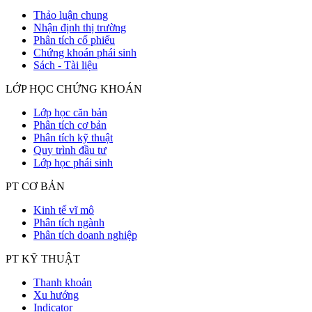
Thảo luận chung
Nhận định thị trường
Phân tích cổ phiếu
Chứng khoán phái sinh
Sách - Tài liệu
LỚP HỌC CHỨNG KHOÁN
Lớp học căn bản
Phân tích cơ bản
Phân tích kỹ thuật
Quy trình đầu tư
Lớp học phái sinh
PT CƠ BẢN
Kinh tế vĩ mô
Phân tích ngành
Phân tích doanh nghiệp
PT KỸ THUẬT
Thanh khoản
Xu hướng
Indicator