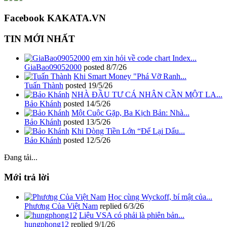
Facebook KAKATA.VN
TIN MỚI NHẤT
em xin hỏi về code chart Index...
GiaBao09052000
posted
8/7/26
Khi Smart Money "Phá Vỡ Ranh...
Tuấn Thành
posted
19/5/26
NHÀ ĐẦU TƯ CÁ NHÂN CẦN MỘT LA...
Bảo Khánh
posted
14/5/26
Một Cuộc Gặp, Ba Kịch Bản: Nhà...
Bảo Khánh
posted
13/5/26
Khi Dòng Tiền Lớn “Để Lại Dấu...
Bảo Khánh
posted
12/5/26
Đang tải...
Mới trả lời
Học cùng Wyckoff, bí mật của...
Phương Của Việt Nam
replied
6/3/26
Liệu VSA có phải là phiên bản...
hungphong12
replied
9/1/26