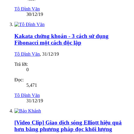
Tô Đình Văn
30/12/19
Kakata chứng khoán - 3 cách sử dụng
Fibonacci một cách độc lập
Tô Đình Văn
,
31/12/19
Trả lời:
0
Đọc:
5,471
Tô Đình Văn
31/12/19
[Video Clip] Giao dịch sóng Elliott hiệu quả
hơn bằng phương pháp đọc khối lượng