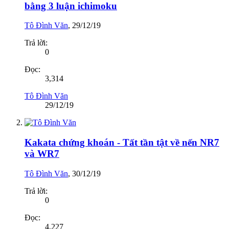
bằng 3 luận ichimoku
Tô Đình Văn
,
29/12/19
Trả lời:
0
Đọc:
3,314
Tô Đình Văn
29/12/19
Kakata chứng khoán - Tất tần tật về nến NR7
và WR7
Tô Đình Văn
,
30/12/19
Trả lời:
0
Đọc:
4,227