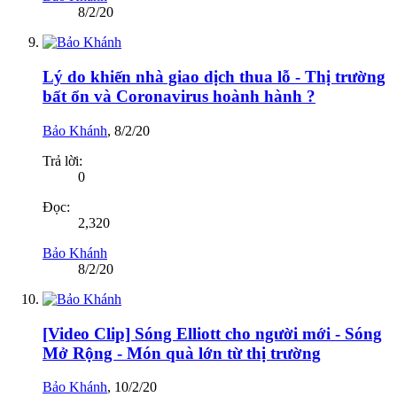
8/2/20
Lý do khiến nhà giao dịch thua lỗ - Thị trường
bất ổn và Coronavirus hoành hành ?
Bảo Khánh
,
8/2/20
Trả lời:
0
Đọc:
2,320
Bảo Khánh
8/2/20
[Video Clip] Sóng Elliott cho người mới - Sóng
Mở Rộng - Món quà lớn từ thị trường
Bảo Khánh
,
10/2/20