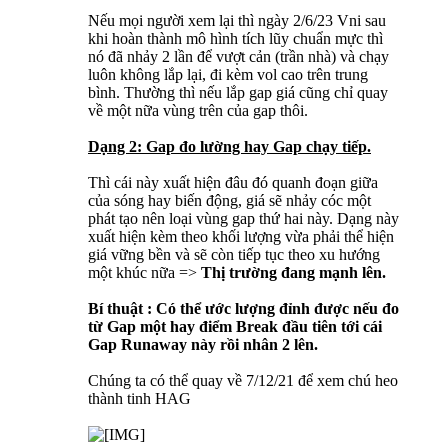
Nếu mọi người xem lại thì ngày 2/6/23 Vni sau
khi hoàn thành mô hình tích lũy chuẩn mực thì
nó đã nhảy 2 lần để vượt cản (trần nhà) và chạy
luôn không lắp lại, đi kèm vol cao trên trung
bình. Thường thì nếu lắp gap giá cũng chỉ quay
về một nữa vùng trên của gap thôi.
Dạng 2: Gap đo lường hay Gap chạy tiếp.
Thì cái này xuất hiện đâu đó quanh đoạn giữa
của sóng hay biến động, giá sẽ nhảy cóc một
phát tạo nên loại vùng gap thứ hai này. Dạng này
xuất hiện kèm theo khối lượng vừa phải thể hiện
giá vững bền và sẽ còn tiếp tục theo xu hướng
một khúc nữa =>
Thị trường đang mạnh lên.
Bí thuật : Có thể ước lượng đỉnh được nếu đo
từ Gap một hay điểm Break đầu tiên tới cái
Gap Runaway này rồi nhân 2 lên.
Chúng ta có thể quay về 7/12/21 để xem chú heo
thành tinh HAG