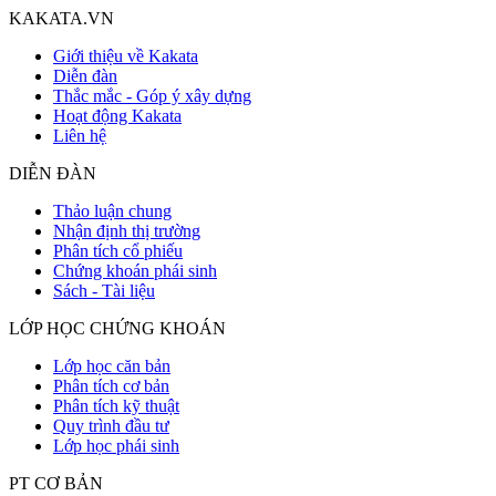
KAKATA.VN
Giới thiệu về Kakata
Diễn đàn
Thắc mắc - Góp ý xây dựng
Hoạt động Kakata
Liên hệ
DIỄN ĐÀN
Thảo luận chung
Nhận định thị trường
Phân tích cổ phiếu
Chứng khoán phái sinh
Sách - Tài liệu
LỚP HỌC CHỨNG KHOÁN
Lớp học căn bản
Phân tích cơ bản
Phân tích kỹ thuật
Quy trình đầu tư
Lớp học phái sinh
PT CƠ BẢN