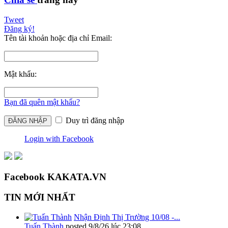
Tweet
Đăng ký!
Tên tài khoản hoặc địa chỉ Email:
Mật khẩu:
Bạn đã quên mật khẩu?
Duy trì đăng nhập
Login with Facebook
Facebook KAKATA.VN
TIN MỚI NHẤT
Nhận Định Thị Trường 10/08 -...
Tuấn Thành
posted
9/8/26 lúc 23:08