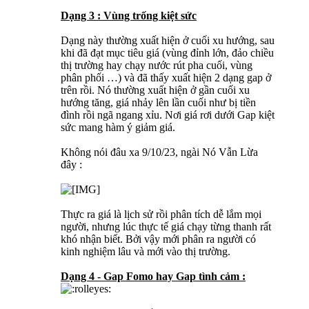
Dạng 3 : Vùng trống kiệt sức
Dạng này thường xuất hiện ở cuối xu hướng, sau
khi đã đạt mục tiêu giá (vùng đỉnh lớn, đảo chiều
thị trường hay chạy nước rút pha cuối, vùng
phân phối …) và đã thấy xuất hiện 2 dạng gap ở
trên rồi. Nó thường xuất hiện ở gần cuối xu
hướng tăng, giá nhảy lên lần cuối như bị tiền
đình rồi ngã ngang xỉu. Nơi giá rơi dưới Gap kiệt
sức mang hàm ý giảm giá.
Không nói đâu xa 9/10/23, ngài Nó Vẫn Lừa
đây :
Thực ra giá là lịch sử rồi phân tích dễ lắm mọi
người, nhưng lúc thực tế giá chạy từng thanh rất
khó nhận biết. Bởi vậy mới phân ra người có
kinh nghiệm lâu và mới vào thị trường.
Dạng 4 - Gap Fomo hay Gap tình cảm :