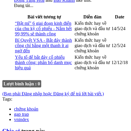
Đông Tăng Hoa
and
Bảo Khánh
like this.
Đang tải...
Bài viết tương tự
Diễn đàn
Date
“Bật mí” 6 giai đoạn kinh điển
Kiến thức hay về
của chu kỳ cổ phiếu - Nắm hết
giao dịch và đầu tư
14/5/24
99,99% sẽ thành công
chứng khoán
Bí Quyết VSA - Bắt đáy thành
Kiến thức hay về
công chỉ bằng một thanh ít ai
giao dịch và đầu tư
12/5/24
ngờ đến
chứng khoán
Yếu tố để bắt đáy cổ phiếu
Kiến thức hay về
thành công: phân bổ danh mục
giao dịch và đầu tư
12/12/18
hiệu quả
chứng khoán
Lượt bình luận : 0
(Bạn phải Đăng nhập hoặc Đăng ký để trả lời bài viết.)
Tags:
chứng khoán
gap trap
vnindex
Chia sẻ
trang này