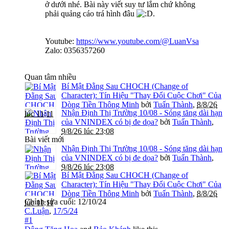
ở dưới nhé. Bài này viết suy tư lắm chứ không
phải quảng cáo trá hình đâu
.
Youtube:
https://www.youtube.com/@LuanVsa
Zalo: 0356357260
Quan tâm nhiều
Bí Mật Đằng Sau CHOCH (Change of
Character): Tín Hiệu "Thay Đổi Cuộc Chơi" Của
Dòng Tiền Thông Minh
bởi
Tuấn Thành
,
8/8/26
Nhận Định Thị Trường 10/08 - Sóng tăng dài hạn
lúc 11:11
của VNINDEX có bị đe dọa?
bởi
Tuấn Thành
,
9/8/26 lúc 23:08
Bài viết mới
Nhận Định Thị Trường 10/08 - Sóng tăng dài hạn
của VNINDEX có bị đe dọa?
bởi
Tuấn Thành
,
9/8/26 lúc 23:08
Bí Mật Đằng Sau CHOCH (Change of
Character): Tín Hiệu "Thay Đổi Cuộc Chơi" Của
Dòng Tiền Thông Minh
bởi
Tuấn Thành
,
8/8/26
Chỉnh sửa cuối:
12/10/24
lúc 11:11
C.Luận
,
17/5/24
#1