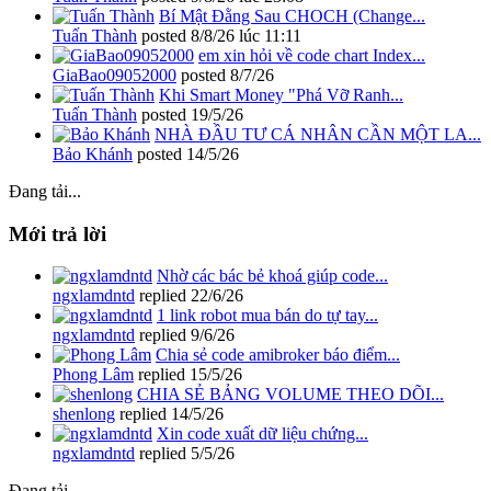
Bí Mật Đằng Sau CHOCH (Change...
Tuấn Thành
posted
8/8/26 lúc 11:11
em xin hỏi về code chart Index...
GiaBao09052000
posted
8/7/26
Khi Smart Money "Phá Vỡ Ranh...
Tuấn Thành
posted
19/5/26
NHÀ ĐẦU TƯ CÁ NHÂN CẦN MỘT LA...
Bảo Khánh
posted
14/5/26
Đang tải...
Mới trả lời
Nhờ các bác bẻ khoá giúp code...
ngxlamdntd
replied
22/6/26
1 link robot mua bán do tự tay...
ngxlamdntd
replied
9/6/26
Chia sẻ code amibroker báo điểm...
Phong Lâm
replied
15/5/26
CHIA SẺ BẢNG VOLUME THEO DÕI...
shenlong
replied
14/5/26
Xin code xuất dữ liệu chứng...
ngxlamdntd
replied
5/5/26
Đang tải...