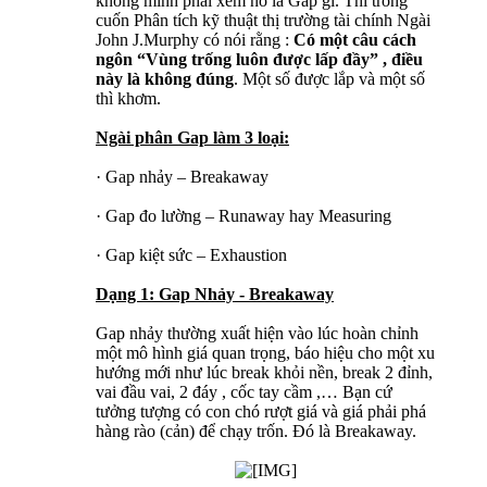
không mình phải xem nó là Gap gì. Thì trong
cuốn Phân tích kỹ thuật thị trường tài chính Ngài
John J.Murphy có nói rằng :
Có một câu cách
ngôn “Vùng trống luôn được lấp đầy” , điều
này là không đúng
. Một số được lắp và một số
thì khơm.
Ngài phân Gap làm 3 loại:
· Gap nhảy – Breakaway
· Gap đo lường – Runaway hay Measuring
· Gap kiệt sức – Exhaustion
Dạng 1: Gap Nhảy - Breakaway
Gap nhảy thường xuất hiện vào lúc hoàn chỉnh
một mô hình giá quan trọng, báo hiệu cho một xu
hướng mới như lúc break khỏi nền, break 2 đỉnh,
vai đầu vai, 2 đáy , cốc tay cầm ,… Bạn cứ
tưởng tượng có con chó rượt giá và giá phải phá
hàng rào (cản) để chạy trốn. Đó là Breakaway.