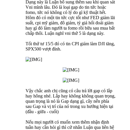
Dạng này là Luận bổ sung thêm sau khi quan sát
Vni mình lâu. Đó là loại gap do tin tức hoặc
fomo, tức nó không có lý do gì kỹ thuật hết.
Hôm đó có một tin tức cực tốt như FED giảm lãi
suất, cpi mỹ giảm, đô giảm, tỷ giá hối đoái giảm
hay gì đó làm người ta fomo rồi bữa sau mua bất
chấp thôi. Luận nghĩ vni thứ 5 là dạng này.
Tối thứ tư 15/5 đó có tin CPI giảm làm DJI tăng,
SPX500 vượt đỉnh.
Vậy chắc anh chị cũng có câu trả lời gap có lắp
hay hông nhé. Lắp hay không không quan trọng,
quan trọng là nó là Gap dạng gì, cây nến phía
sau Gap và vị trí của nó trong xu hướng hiện tại
(đầu - giữa - cuối)
Nếu mọi người có muốn xem thêm nhận định
tuần hay cần hỏi gì thì cứ nhắn Luận qua liên hệ