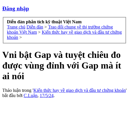
Đăng nhập
Diễn đàn phân tích kỹ thuật Việt Nam
Trang chủ
Diễn đàn
>
Trao đổi chung về thị trường chứng
khoán Việt Nam
>
Kiến thức hay về giao dịch và đầu tư chứng
khoán
>
Vni bật Gap và tuyệt chiêu đo
được vùng đỉnh với Gap mà ít
ai nói
Thảo luận trong '
Kiến thức hay về giao dịch và đầu tư chứng khoán
'
bắt đầu bởi
C.Luận
,
17/5/24
.