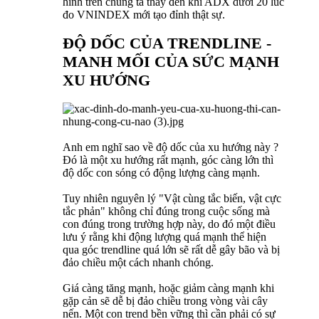
hình trên chúng ta thấy đến khi ADX dưới 20 lúc
đo VNINDEX mới tạo đỉnh thật sự.
ĐỘ DỐC CỦA TRENDLINE -
MANH MỐI CỦA SỨC MẠNH
XU HƯỚNG
Anh em nghĩ sao về độ dốc của xu hướng này ?
Đó là một xu hướng rất mạnh, góc càng lớn thì
độ dốc con sóng có động lượng càng mạnh.
Tuy nhiên nguyên lý "Vật cùng tắc biến, vật cực
tắc phản" không chỉ đúng trong cuộc sống mà
con đúng trong trường hợp này, do đó một điều
lưu ý rằng khi động lượng quá mạnh thể hiện
qua góc trendline quá lớn sẽ rất dễ gây bão và bị
đảo chiều một cách nhanh chóng.
Giá càng tăng mạnh, hoặc giảm càng mạnh khi
gặp cản sẽ dễ bị đảo chiều trong vòng vài cây
nến. Một con trend bền vững thì cần phải có sự