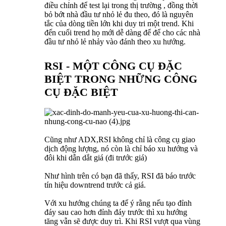
điều chỉnh để test lại trong thị trường , đồng thời
bỏ bớt nhà đầu tư nhỏ lẻ đu theo, đó là nguyên
tắc của dòng tiền lớn khi duy tri một trend. Khi
đến cuối trend họ mới dễ dàng để để cho các nhà
đầu tư nhỏ lẻ nhảy vào đánh theo xu hướng.
RSI - MỘT CÔNG CỤ ĐẶC
BIỆT TRONG NHỮNG CÔNG
CỤ ĐẶC BIỆT
Cũng như ADX,RSI không chỉ là công cụ giao
dịch động lượng, nó còn là chỉ báo xu hướng và
đôi khi dẫn dắt giá (đi trước giá)
Như hình trên có bạn đã thấy, RSI đã báo trước
tín hiệu downtrend trước cả giá.
Với xu hướng chúng ta để ý rằng nếu tạo đỉnh
đáy sau cao hơn đỉnh đáy trước thì xu hướng
tăng vẫn sẽ được duy trì. Khi RSI vượt qua vùng