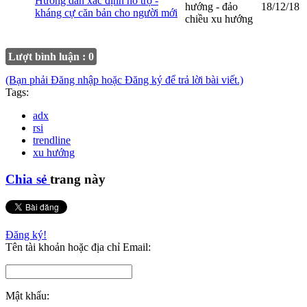
Hướng dẫn xác định hỗ trợ -
hướng - đảo
18/12/18
kháng cự căn bản cho người mới
chiều xu hướng
Lượt bình luận : 0
(Bạn phải Đăng nhập hoặc Đăng ký để trả lời bài viết.)
Tags:
adx
rsi
trendline
xu hướng
Chia sẻ
trang này
Đăng ký!
Tên tài khoản hoặc địa chỉ Email:
Mật khẩu: