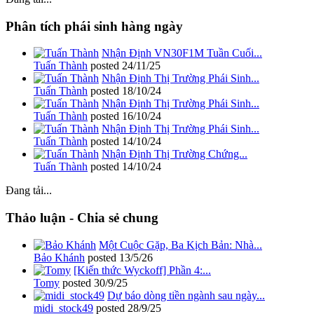
Phân tích phái sinh hàng ngày
Nhận Định VN30F1M Tuần Cuối...
Tuấn Thành
posted
24/11/25
Nhận Định Thị Trường Phái Sinh...
Tuấn Thành
posted
18/10/24
Nhận Định Thị Trường Phái Sinh...
Tuấn Thành
posted
16/10/24
Nhận Định Thị Trường Phái Sinh...
Tuấn Thành
posted
14/10/24
Nhận Định Thị Trường Chứng...
Tuấn Thành
posted
14/10/24
Đang tải...
Thảo luận - Chia sẻ chung
Một Cuộc Gặp, Ba Kịch Bản: Nhà...
Bảo Khánh
posted
13/5/26
[Kiến thức Wyckoff] Phần 4:...
Tomy
posted
30/9/25
Dự báo dòng tiền ngành sau ngày...
midi_stock49
posted
28/9/25