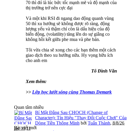
70 thì đó là lúc bức tốc mạnh mẽ và độ mạnh của
thị trường trở nên cực đại
Và một khi RSI đi ngang dao động quanh vùng
50 thì xu hướng sẽ không được rõ ràng, động
lượng yếu và thậm chí còn là dấu hiệu của độ
biến động, (volatility) tăng lên do sự giằng co
không hồi kết giữa phe mua và phe bán.
Tôi vừa chia sẽ xong cho các bạn thêm một cách
giao dịch theo xu hướng nữa. Hy vọng hữu ích
cho anh em
Tô Đình Văn
Xem thêm:
>>
Lớp học lướt sóng cùng Thomas Demark
Quan tâm nhiều
Bí Mật Đằng Sau CHOCH (Change of
Character): Tín Hiệu "Thay Đổi Cuộc Chơi" Của
Dòng Tiền Thông Minh
bởi
Tuấn Thành
,
8/8/26
Bài viết mới
lúc 11:11