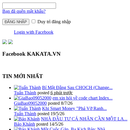
Bạn đã quên mật khẩu?
Duy trì đăng nhập
Login with Facebook
Facebook KAKATA.VN
TIN MỚI NHẤT
Bí Mật Đằng Sau CHOCH (Change...
Tuấn Thành
posted
6 phút trước
em xin hỏi về code chart Index...
GiaBao09052000
posted
8/7/26
Khi Smart Money "Phá Vỡ Ranh...
Tuấn Thành
posted
19/5/26
NHÀ ĐẦU TƯ CÁ NHÂN CẦN MỘT LA...
Bảo Khánh
posted
14/5/26
Một Cuộc Gặp, Ba Kịch Bản: Nhà...