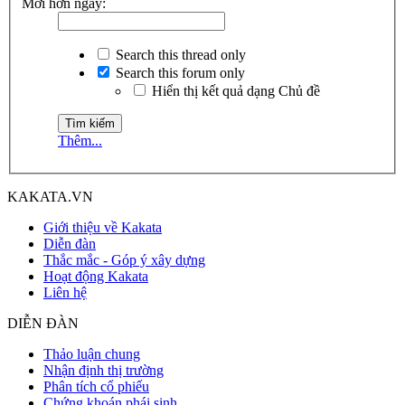
Mới hơn ngày:
Search this thread only
Search this forum only
Hiển thị kết quả dạng Chủ đề
Thêm...
KAKATA.VN
Giới thiệu về Kakata
Diễn đàn
Thắc mắc - Góp ý xây dựng
Hoạt động Kakata
Liên hệ
DIỄN ĐÀN
Thảo luận chung
Nhận định thị trường
Phân tích cổ phiếu
Chứng khoán phái sinh