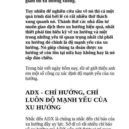
giảm thì xu hướng xuống.
Tuy nhiên để nghiên cứu sâu về nó thì cả một
quá trình dài bởi lẽ có rất nhiều thử thách
xung quanh nó. Thành thử các nhà đầu tư
muốn giao dịch theo xu hướng hiệu quả, nhất
thiết phải tìm hiểu kỹ về xu hướng và một
trong những yếu tố quan trọng nhất chi phối
xu hướng đó chính là độ mạnh yếu của xu
hướng. Nó giúp chúng ta đoán được xu
hướng sẽ còn tồn tại nữa hay không hay là nó
sắp đảo chiều.
Trong bài viết ngày hôm nay, tôi sẽ giới thiệu anh
em một số công cụ xác định độ mạnh yếu của xu
hướng.
ADX - CHỈ HƯỚNG, CHỈ
LUÔN ĐỘ MẠNH YẾU CỦA
XU HƯỚNG
Nhắc đến ADX là chúng ta nhắc đến chỉ báo của
xu hướng đầy uy lực. Sở dĩ có rất nhiều chỉ báo