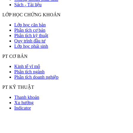
Sách - Tài liệu
LỚP HỌC CHỨNG KHOÁN
Lớp học căn bản
Phân tích cơ bản
Phân tích kỹ thuật
Quy trình đầu tư
Lớp học phái sinh
PT CƠ BẢN
Kinh tế vĩ mô
Phân tích ngành
Phân tích doanh nghiệp
PT KỸ THUẬT
Thanh khoản
Xu hướng
Indicator