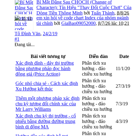
Bí Mật Đằng Sau CHOCH (Change of
Character): Tín Hiệu "Thay Đổi Cuộc Chơi" Của
Dòng Tiền Thông Minh
bởi
Tuấn Thành
,
8/8/26
em xin hỏi về code chart Index của nhóm ngành
lúc 11:11
tài chính
bởi
GiaBao09052000
,
8/7/26 lúc 10:21
Tô Đình Văn
,
24/2/19
#1
Đang tải...
Bài viết tương tự
Diễn đàn
Date
Xác định đỉnh - đáy thị trường
Phân tích xu
bằng phương pháp đọc hành
hướng - đảo
11/1/20
động giá (Price Action)
chiều xu hướng
Phân tích xu
Góc nhỏ chia sẻ - Cách xác định
hướng - đảo
27/3/19
Xu Hướng kết thúc
chiều xu hướng
Thêm một phương pháp xác định
Phân tích xu
chu kỳ tương đối chính xác của
hướng - đảo
7/3/19
Mr Larry Williams
chiều xu hướng
Xác định chu kỳ thị trường - cổ
Phân tích xu
phiếu bằng đường đường trung
hướng - đảo
4/3/19
bình di động MA
chiều xu hướng
Phân tích xu