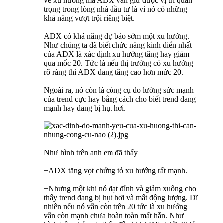
về xu hướng mà ADX vẫn giữ được vị trí quan
trọng trong lòng nhà đầu tư là vì nó có những
khả năng vượt trội riêng biệt.
ADX có khả năng dự báo sớm một xu hướng.
Như chúng ta đã biết chức năng kinh điển nhất
của ADX là xác định xu hướng tăng hay giảm
qua mốc 20. Tức là nếu thị trường có xu hướng
rõ ràng thì ADX đang tăng cao hơn mức 20.
Ngoài ra, nó còn là công cụ đo lường sức mạnh
của trend cực hay bằng cách cho biết trend đang
mạnh hay đang bị hụt hơi.
Như hình trên anh em đã thấy
+ADX tăng vọt chứng tỏ xu hướng rất mạnh.
+Nhưng một khi nó đạt đỉnh và giảm xuống cho
thấy trend đang bị hụt hơi và mất động lượng. Dĩ
nhiên nếu nó vẫn còn trên 20 tức là xu hướng
vẫn còn mạnh chưa hoàn toàn mất hẳn. Như