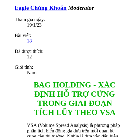
Eagle Chứng Khoán
Moderator
Tham gia ngày:
19/1/23
Bài viết:
18
Đã được thích:
12
Giới tính:
Nam
BAG HOLDING - XÁC
ĐỊNH HỖ TRỢ CỨNG
TRONG GIAI ĐOẠN
TÍCH LŨY THEO VSA
VSA (Volume Spread Analysis) là phương pháp
phân tích biến động giá dựa trên mối quan hệ
cung cầu thị trường. Nghĩa là dựa vào dấu hiệu