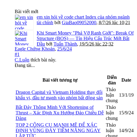
Bài viết mới
em xin hỏi về code chart Index của nhóm ngành
tài chính
bởi
GiaBao09052000
,
8/7/26 lúc 10:21
Khi Smart Money "Phá Vỡ Ranh Giới": Break Of
Structure (BOS) — Tín Hiệu Cấu Trúc Mới Bắt
Đầu
bởi
Tuấn Thành
,
19/5/26 lúc 22:32
Eagle Chứng Khoán
,
25/6/24
#1
C.Luận
thích bài này.
Đang tải...
Diễn
Bài viết tương tự
Date
đàn
Thảo
Dragon Capital và Vietnam Holding thay đổi
luận
13/1/19
khẩu vị, đầu tư mạnh vào nhóm bất động sản
chung
Bắt Đáy Thông Minh Với Shortening of
Thảo
Thrust – Xác Định Xu Hướng Đảo Chiều Dễ
luận
15/9/24
Dàng
chung
TOP 2 CÔNG CỤ MẠNH MẼ ĐỂ XÁC
Thảo
ĐỊNH VÙNG ĐÁY TIỀM NĂNG NGAY
luận
14/9/24
LẶP TỨC
chung