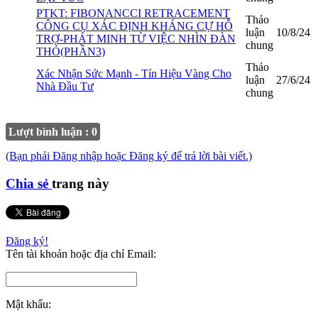
PTKT: FIBONANCCI RETRACEMENT
Thảo
CÔNG CỤ XÁC ĐỊNH KHÁNG CỰ HỖ
luận
10/8/24
TRỢ-PHÁT MINH TỪ VIỆC NHÌN ĐÀN
chung
THỎ(PHẦN3)
Thảo
Xác Nhận Sức Mạnh - Tín Hiệu Vàng Cho
luận
27/6/24
Nhà Đầu Tư
chung
Lượt bình luận : 0
(Bạn phải Đăng nhập hoặc Đăng ký để trả lời bài viết.)
Chia sẻ
trang này
Đăng ký!
Tên tài khoản hoặc địa chỉ Email:
Mật khẩu: