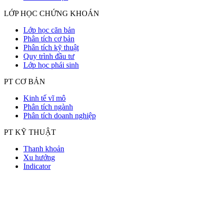
LỚP HỌC CHỨNG KHOÁN
Lớp học căn bản
Phân tích cơ bản
Phân tích kỹ thuật
Quy trình đầu tư
Lớp học phái sinh
PT CƠ BẢN
Kinh tế vĩ mô
Phân tích ngành
Phân tích doanh nghiệp
PT KỸ THUẬT
Thanh khoản
Xu hướng
Indicator