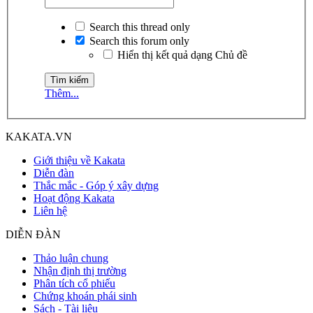
Search this thread only
Search this forum only
Hiển thị kết quả dạng Chủ đề
Thêm...
KAKATA.VN
Giới thiệu về Kakata
Diễn đàn
Thắc mắc - Góp ý xây dựng
Hoạt động Kakata
Liên hệ
DIỄN ĐÀN
Thảo luận chung
Nhận định thị trường
Phân tích cổ phiếu
Chứng khoán phái sinh
Sách - Tài liệu