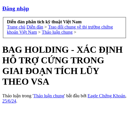
Đăng nhập
Diễn đàn phân tích kỹ thuật Việt Nam
Trang chủ
Diễn đàn
>
Trao đổi chung về thị trường chứng
khoán Việt Nam
>
Thảo luận chung
>
BAG HOLDING - XÁC ĐỊNH
HỖ TRỢ CỨNG TRONG
GIAI ĐOẠN TÍCH LŨY
THEO VSA
Thảo luận trong '
Thảo luận chung
' bắt đầu bởi
Eagle Chứng Khoán
,
25/6/24
.