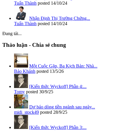
Tuấn Thành
posted
14/10/24
Nhận Định Thị Trường Chứng...
Tuấn Thành
posted
14/10/24
Đang tải...
Thảo luận - Chia sẻ chung
Một Cuộc Gặp, Ba Kịch Bản: Nhà...
Bảo Khánh
posted
13/5/26
[Kiến thức Wyckoff] Phần 4:...
Tomy
posted
30/9/25
Dự báo dòng tiền ngành sau ngày...
midi_stock49
posted
28/9/25
[Kiến thức Wyckoff] Phần 3:...