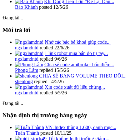
Khi Dòng Tiền Lớn “Để Lại Dấu...
Bảo Khánh
posted
12/5/26
Đang tải...
Mới trả lời
Nhờ các bác bẻ khoá giúp code...
ngxlamdntd
replied
22/6/26
1 link robot mua bán do tự tay...
ngxlamdntd
replied
9/6/26
Chia sẻ code amibroker báo điểm...
Phong Lâm
replied
15/5/26
CHIA SẺ BẢNG VOLUME THEO DÕI...
shenlong
replied
14/5/26
Xin code xuất dữ liệu chứng...
ngxlamdntd
replied
5/5/26
Đang tải...
Nhận định thị trường hàng ngày
VN-Index thủng 1.600, danh mục...
Tuấn Thành
posted
10/11/25
Tôi không lo thị trường giảm –...