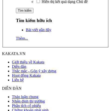
Hiển thị kết quả dạng Chủ đề
Tìm kiếm hữu ích
Bài viết gần đây
Thêm...
KAKATA.VN
Giới thiệu về Kakata
Diễn đàn
Thắc mắc - Góp ý xây dựng
Hoạt động Kakata
Liên hệ
DIỄN ĐÀN
Thảo luận chung
Nhận định thị trường
Phân tích cổ phiếu
Chứng khoán phái sinh