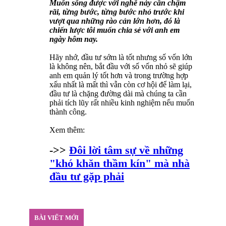
Muốn sống được với nghề này cần chậm
rãi, từng bước, từng bước nhỏ trước khi
vượt qua những rào cản lớn hơn, đó là
chiến lược tôi muốn chia sẻ với anh em
ngày hôm nay.
Hãy nhớ, đầu tư sớm là tốt nhưng số vốn lớn
là không nên, bắt đầu với số vốn nhỏ sẽ giúp
anh em quản lý tốt hơn và trong trường hợp
xấu nhất là mất thì vẫn còn cơ hội để làm lại,
đầu tư là chặng đường dài mà chúng ta cần
phải tích lũy rất nhiều kinh nghiệm nếu muốn
thành công.
Xem thêm:
->>
Đôi lời tâm sự về những
"khó khăn thầm kín" mà nhà
đầu tư gặp phải
BÀI VIẾT MỚI