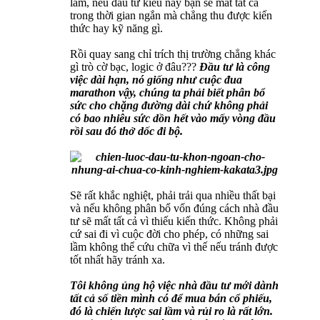
lầm, nếu đầu tư kiểu này bạn sẽ mất tất cả
trong thời gian ngắn mà chẳng thu được kiến
thức hay kỹ năng gì.
Rồi quay sang chỉ trích thị trường chẳng khác
gì trò cờ bạc, logic ở đâu???
Đầu tư là công
việc dài hạn, nó giống như cuộc đua
marathon vậy, chúng ta phải biết phân bổ
sức cho chặng đường dài chứ không phải
có bao nhiêu sức dồn hết vào mấy vòng đầu
rồi sau đó thở dốc đi bộ.
Sẽ rất khắc nghiệt, phải trải qua nhiều thất bại
và nếu không phân bổ vốn đúng cách nhà đầu
tư sẽ mất tất cả vì thiếu kiến thức. Không phải
cứ sai đi vì cuộc đời cho phép, có những sai
lầm không thể cứu chữa vì thế nếu tránh được
tốt nhất hãy tránh xa.
Tôi không ủng hộ việc nhà đầu tư mới dành
tất cả số tiền mình có để mua bán cổ phiếu,
đó là chiến lược sai lầm và rủi ro là rất lớn.