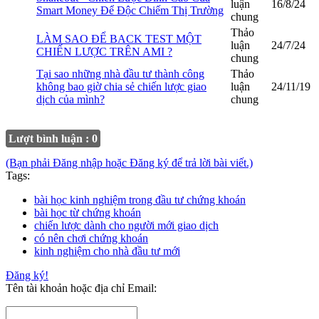
luận
16/8/24
Smart Money Để Độc Chiếm Thị Trường
chung
Thảo
LÀM SAO ĐỂ BACK TEST MỘT
luận
24/7/24
CHIẾN LƯỢC TRÊN AMI ?
chung
Tại sao những nhà đầu tư thành công
Thảo
không bao giờ chia sẻ chiến lược giao
luận
24/11/19
dịch của mình?
chung
Lượt bình luận : 0
(Bạn phải Đăng nhập hoặc Đăng ký để trả lời bài viết.)
Tags:
bài học kinh nghiệm trong đầu tư chứng khoán
bài học từ chứng khoán
chiến lược dành cho người mới giao dịch
có nên chơi chứng khoán
kinh nghiệm cho nhà đầu tư mới
Đăng ký!
Tên tài khoản hoặc địa chỉ Email: