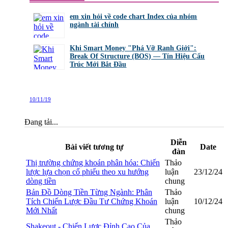
em xin hỏi về code chart Index của nhóm
ngành tài chính
bởi
GiaBao09052000
,
8/7/26 lúc 10:21
Khi Smart Money "Phá Vỡ Ranh Giới":
Break Of Structure (BOS) — Tín Hiệu Cấu
Trúc Mới Bắt Đầu
bởi
Tuấn Thành
,
19/5/26 lúc 22:32
10/11/19
Đang tải...
Diễn
Bài viết tương tự
Date
đàn
Thị trường chứng khoán phân hóa: Chiến
Thảo
lược lựa chọn cổ phiếu theo xu hướng
luận
23/12/24
dòng tiền
chung
Bản Đồ Dòng Tiền Từng Ngành: Phân
Thảo
Tích Chiến Lược Đầu Tư Chứng Khoán
luận
10/12/24
Mới Nhất
chung
Thảo
Shakeout - Chiến Lược Đỉnh Cao Của