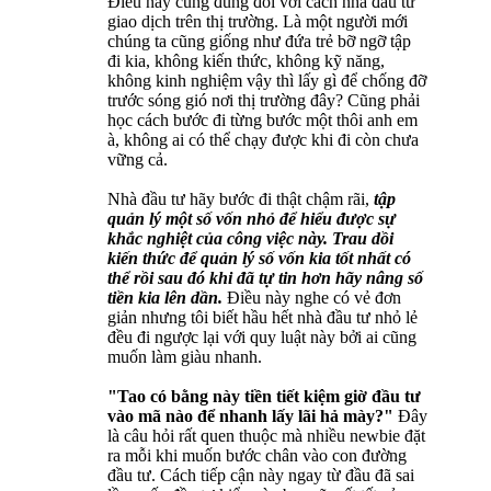
Điều này cũng đúng đối với cách nhà đầu tư
giao dịch trên thị trường. Là một người mới
chúng ta cũng giống như đứa trẻ bỡ ngỡ tập
đi kia, không kiến thức, không kỹ năng,
không kinh nghiệm vậy thì lấy gì để chống đỡ
trước sóng gió nơi thị trường đây? Cũng phải
học cách bước đi từng bước một thôi anh em
à, không ai có thể chạy được khi đi còn chưa
vững cả.
Nhà đầu tư hãy bước đi thật chậm rãi,
tập
quản lý một số vốn nhỏ để hiểu được sự
khắc nghiệt của công việc này. Trau dồi
kiến thức để quản lý số vốn kia tốt nhất có
thể rồi sau đó khi đã tự tin hơn hãy nâng số
tiền kia lên dần.
Điều này nghe có vẻ đơn
giản nhưng tôi biết hầu hết nhà đầu tư nhỏ lẻ
đều đi ngược lại với quy luật này bởi ai cũng
muốn làm giàu nhanh.
"Tao có bằng này tiền tiết kiệm giờ đầu tư
vào mã nào để nhanh lấy lãi hả mày?"
Đây
là câu hỏi rất quen thuộc mà nhiều newbie đặt
ra mỗi khi muốn bước chân vào con đường
đầu tư. Cách tiếp cận này ngay từ đầu đã sai