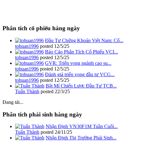
Phân tích cổ phiếu hàng ngày
Đầu Tư Chứng Khoán Việt Nam: Cổ...
tohuan1996
posted
12/5/25
Báo Cáo Phân Tích Cổ Phiếu VCI...
tohuan1996
posted
12/5/25
GVR: Triển vọng ngành cao su...
tohuan1996
posted
12/5/25
Đánh giá triển vọng đầu tư VCG...
tohuan1996
posted
12/5/25
Bật Mí Chiến Lược Đầu Tư TCB...
Tuấn Thành
posted
22/3/25
Đang tải...
Phân tích phái sinh hàng ngày
Nhận Định VN30F1M Tuần Cuối...
Tuấn Thành
posted
24/11/25
Nhận Định Thị Trường Phái Sinh...