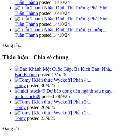
Tuấn Thành
posted
18/10/24
Nhận Định Thị Trường Phái Sinh...
Tuấn Thành
posted
16/10/24
Nhận Định Thị Trường Phái Sinh...
Tuấn Thành
posted
14/10/24
Nhận Định Thị Trường Chứng...
Tuấn Thành
posted
14/10/24
Đang tải...
Thảo luận - Chia sẻ chung
Một Cuộc Gặp, Ba Kịch Bản: Nhà...
Bảo Khánh
posted
13/5/26
[Kiến thức Wyckoff] Phần 4:...
Tomy
posted
30/9/25
Dự báo dòng tiền ngành sau ngày...
midi_stock49
posted
28/9/25
[Kiến thức Wyckoff] Phần 3:...
Tomy
posted
26/9/25
[Kiến thức Wyckoff] Phần 2:...
Tomy
posted
23/9/25
Đang tải...