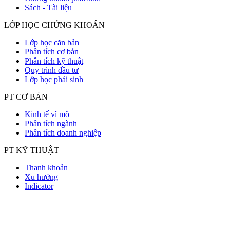
Sách - Tài liệu
LỚP HỌC CHỨNG KHOÁN
Lớp học căn bản
Phân tích cơ bản
Phân tích kỹ thuật
Quy trình đầu tư
Lớp học phái sinh
PT CƠ BẢN
Kinh tế vĩ mô
Phân tích ngành
Phân tích doanh nghiệp
PT KỸ THUẬT
Thanh khoản
Xu hướng
Indicator