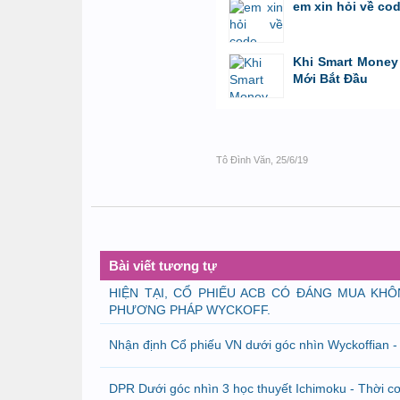
em xin hỏi về co
bởi
GiaBao09052000
,
8/7/26 lúc 10:21
Khi Smart Money 
Mới Bắt Đầu
bởi
Tuấn Thành
,
19/5/26 lúc 22:32
Tô Đình Văn
,
25/6/19
Bài viết tương tự
HIỆN TẠI, CỔ PHIẾU ACB CÓ ĐÁNG MUA KH
PHƯƠNG PHÁP WYCKOFF.
Nhận định Cổ phiếu VN dưới góc nhìn Wyckoffian -
DPR Dưới góc nhìn 3 học thuyết Ichimoku - Thời cơ