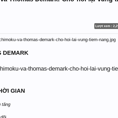
Lượt xem : 2,2
S DEMARK
HỜI GIAN
 tăng
dõi