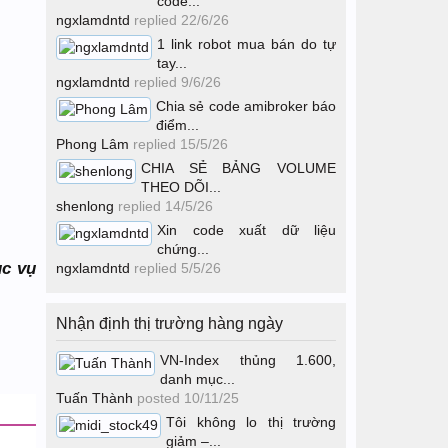
code...
ngxlamdntd
replied
22/6/26
1 link robot mua bán do tự
tay...
ngxlamdntd
replied
9/6/26
Chia sẻ code amibroker báo
điểm...
Phong Lâm
replied
15/5/26
CHIA SẺ BẢNG VOLUME
THEO DÕI...
shenlong
replied
14/5/26
Xin code xuất dữ liệu
chứng...
ục vụ
ngxlamdntd
replied
5/5/26
Nhận định thị trường hàng ngày
VN-Index thủng 1.600,
danh mục...
Tuấn Thành
posted
10/11/25
Tôi không lo thị trường
giảm –...