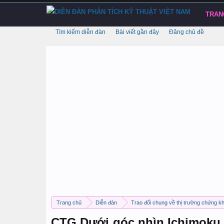
TRAN
Tìm kiếm diễn đàn
Bài viết gần đây
Đăng chủ đề
Trang chủ
Diễn đàn
Trao đổi chung về thị trường chứng k
CTG Dưới góc nhìn Ichimoku 