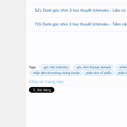
SZL Dưới góc nhìn 3 học thuyết Ichimoku - Liệu có 
TIG Dưới góc nhìn 3 học thuyết Ichimoku - Tiềm nă
Tags:
góc nhin ichimoku
góc nhìn thomas demark
ichi
nhận định thị trường chứng khoán
phân tích cổ phiếu
phân t
Chia sẻ
trang này