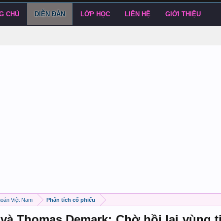
G CHỦ
DIỄN ĐÀN
LỚP HỌC
LIÊN HỆ
GIỚI THIỆU
hoán Việt Nam
Phân tích cổ phiếu
và Thomas Demark: Chờ hồi lại vùng t