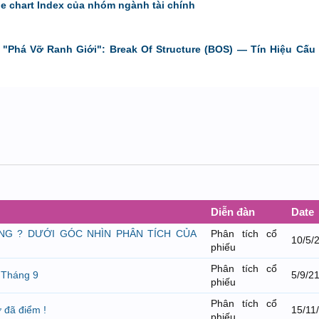
de chart Index của nhóm ngành tài chính
"Phá Vỡ Ranh Giới": Break Of Structure (BOS) — Tín Hiệu Cấu 
Diễn đàn
Date
ÔNG ? DƯỚI GÓC NHÌN PHÂN TÍCH CỦA
Phân tích cổ
10/5/
phiếu
Phân tích cổ
 Tháng 9
5/9/2
phiếu
Phân tích cổ
 đã điểm !
15/11
phiếu