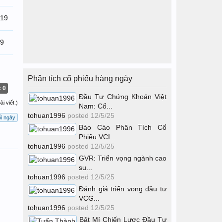
/19
19
Phân tích cổ phiếu hàng ngày
: 0
Đầu Tư Chứng Khoán Việt
i viết.)
Nam: Cổ...
tohuan1996
posted
12/5/25
i ngày
Báo Cáo Phân Tích Cổ
Phiếu VCI...
tohuan1996
posted
12/5/25
GVR: Triển vọng ngành cao
su...
tohuan1996
posted
12/5/25
Đánh giá triển vọng đầu tư
VCG...
tohuan1996
posted
12/5/25
Bật Mí Chiến Lược Đầu Tư