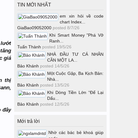
TIN MỚI NHẤT
em xin hỏi về code
chart Index...
GiaBao09052000
posted
8/7/26
Khi Smart Money "Phá Vỡ
Ranh...
 lướt
Tuấn Thành
posted
19/5/26
 tăng
NHÀ ĐẦU TƯ CÁ NHÂN
c giá
CẦN MỘT LA...
Bảo Khánh
posted
14/5/26
Một Cuộc Gặp, Ba Kịch Bản:
Nhà...
 thị
Bảo Khánh
posted
13/5/26
ann,
Khi Dòng Tiền Lớn “Để Lại
Dấu...
Bảo Khánh
posted
12/5/26
o đây
Mới trả lời
Nhờ các bác bẻ khoá giúp