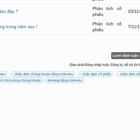
Phân tích cổ
tạo đáy ?
10/11
phiếu
Phân tích cổ
ng trong năm sau !
7/11/
phiếu
Lượt bình luận 
(Bạn phải Đăng nhập hoặc Đăng ký để trả lời bà
moku
nhận định chứng khoán bằng ichimoku
nhận định cổ phiếu
nhận định mỗ
ích thị trường chứng khoán
timming bằng ichimoku