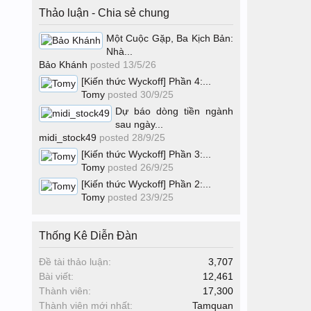
Thảo luận - Chia sẻ chung
Một Cuộc Gặp, Ba Kịch Bản:
Nhà...
Bảo Khánh
posted
13/5/26
[Kiến thức Wyckoff] Phần 4:...
Tomy
posted
30/9/25
Dự báo dòng tiền ngành
sau ngày...
midi_stock49
posted
28/9/25
[Kiến thức Wyckoff] Phần 3:...
Tomy
posted
26/9/25
[Kiến thức Wyckoff] Phần 2:...
Tomy
posted
23/9/25
Thống Kê Diễn Đàn
Đề tài thảo luận:
3,707
Bài viết:
12,461
Thành viên:
17,300
Thành viên mới nhất:
Tamquan