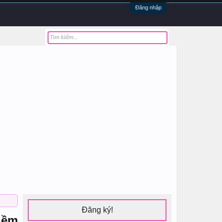
Đăng nhập
Đăng ký!
iềm