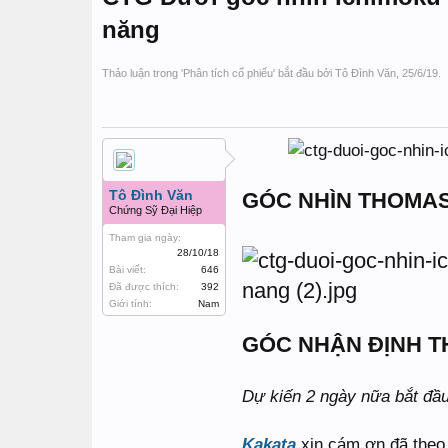
năng
Thảo luận trong '
Phân tích cổ phiếu
' bắt đầu bởi
Tô Đình Văn
,
25/6/19
.
Tô Đình Văn
GÓC NHÌN THOMA
Chứng Sỹ Đại Hiệp
Tham gia ngày:
28/10/18
Bài viết:
646
Đã được thích:
392
Giới tính:
Nam
GÓC NHẬN ĐỊNH T
Dự kiến 2 ngày nữa bắt đầu
Kakata
xin cám ơn đã theo 