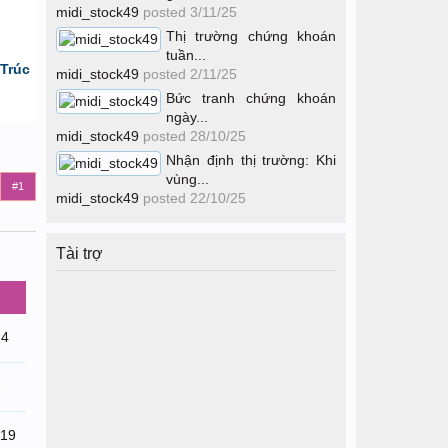
midi_stock49
posted
3/11/25
Thị trường chứng khoán
tuần...
Trúc
midi_stock49
posted
2/11/25
Bức tranh chứng khoán
ngày...
midi_stock49
posted
28/10/25
Nhận định thị trường: Khi
vùng...
#1
midi_stock49
posted
22/10/25
Tài trợ
24
1
/19