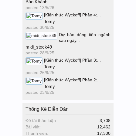
Bảo Khánh
posted
13/5/26
[Kiến thức Wyckoff] Phần 4:...
Tomy
posted
30/9/25
Dự báo dòng tiền ngành
sau ngày...
midi_stock49
posted
28/9/25
[Kiến thức Wyckoff] Phần 3:...
Tomy
posted
26/9/25
[Kiến thức Wyckoff] Phần 2:...
Tomy
posted
23/9/25
Thống Kê Diễn Đàn
Đề tài thảo luận:
3,708
Bài viết:
12,462
Thành viên:
17,300