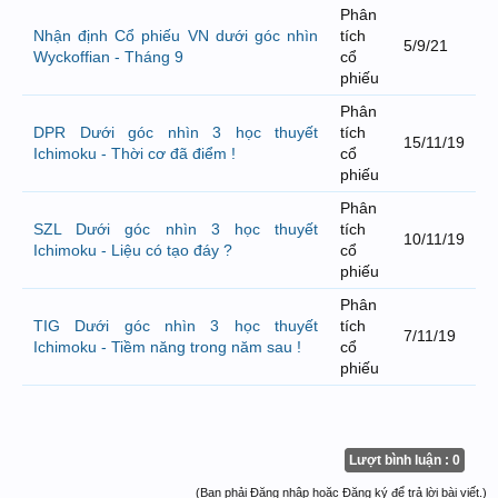
Phân
Nhận định Cổ phiếu VN dưới góc nhìn
tích
5/9/21
Wyckoffian - Tháng 9
cổ
phiếu
Phân
DPR Dưới góc nhìn 3 học thuyết
tích
15/11/19
Ichimoku - Thời cơ đã điểm !
cổ
phiếu
Phân
SZL Dưới góc nhìn 3 học thuyết
tích
10/11/19
Ichimoku - Liệu có tạo đáy ?
cổ
phiếu
Phân
TIG Dưới góc nhìn 3 học thuyết
tích
7/11/19
Ichimoku - Tiềm năng trong năm sau !
cổ
phiếu
Lượt bình luận : 0
(Bạn phải Đăng nhập hoặc Đăng ký để trả lời bài viết.)