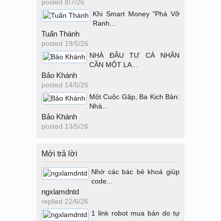
posted
8/7/26
Khi Smart Money "Phá Vỡ
Ranh...
Tuấn Thành
posted
19/5/26
NHÀ ĐẦU TƯ CÁ NHÂN
CẦN MỘT LA...
Bảo Khánh
posted
14/5/26
Một Cuộc Gặp, Ba Kịch Bản:
Nhà...
Bảo Khánh
posted
13/5/26
Mới trả lời
Nhờ các bác bẻ khoá giúp
code...
ngxlamdntd
replied
22/6/26
1 link robot mua bán do tự