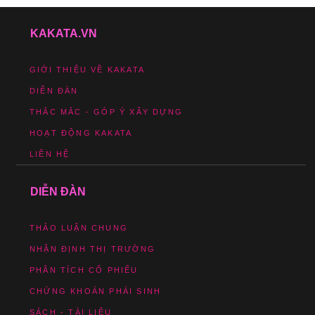
KAKATA.VN
GIỚI THIỆU VỀ KAKATA
DIỄN ĐÀN
THẮC MẮC - GÓP Ý XÂY DỰNG
HOẠT ĐỘNG KAKATA
LIÊN HỆ
DIỄN ĐÀN
THẢO LUẬN CHUNG
NHẬN ĐỊNH THỊ TRƯỜNG
PHÂN TÍCH CỔ PHIẾU
CHỨNG KHOÁN PHÁI SINH
SÁCH - TÀI LIỆU