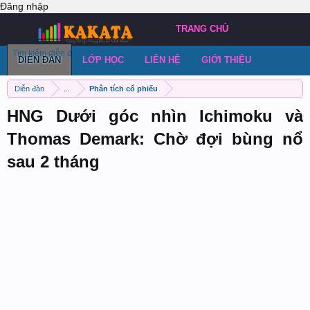
Đăng nhập
TRANG CHỦ
Tìm kiếm diễn đàn
Bài viết gần đây
Đăng chủ đề
DIỄN ĐÀN
LỚP HỌC
LIÊN HỆ
GIỚI THIỆU
Diễn đàn
...
Phân tích cổ phiếu
HNG Dưới góc nhìn Ichimoku và
Thomas Demark: Chờ đợi bùng nổ
sau 2 tháng