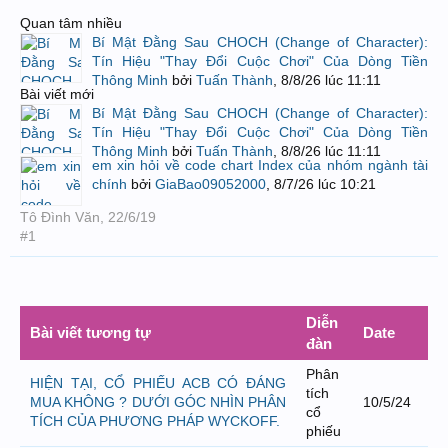
Quan tâm nhiều
Bí Mật Đằng Sau CHOCH (Change of Character):
Tín Hiệu "Thay Đổi Cuộc Chơi" Của Dòng Tiền
Thông Minh
bởi
Tuấn Thành
,
8/8/26 lúc 11:11
Bài viết mới
Bí Mật Đằng Sau CHOCH (Change of Character):
Tín Hiệu "Thay Đổi Cuộc Chơi" Của Dòng Tiền
Thông Minh
bởi
Tuấn Thành
,
8/8/26 lúc 11:11
em xin hỏi về code chart Index của nhóm ngành tài
chính
bởi
GiaBao09052000
,
8/7/26 lúc 10:21
Tô Đình Văn
,
22/6/19
#1
Diễn
Bài viết tương tự
Date
đàn
Phân
HIỆN TẠI, CỔ PHIẾU ACB CÓ ĐÁNG
tích
MUA KHÔNG ? DƯỚI GÓC NHÌN PHÂN
10/5/24
cổ
TÍCH CỦA PHƯƠNG PHÁP WYCKOFF.
phiếu