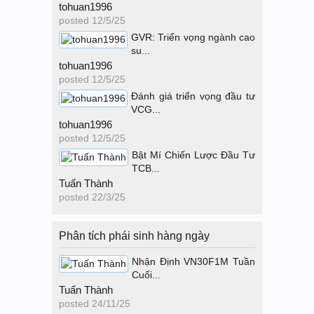
tohuan1996
posted
12/5/25
GVR: Triển vọng ngành cao
su...
tohuan1996
posted
12/5/25
Đánh giá triển vọng đầu tư
VCG...
tohuan1996
posted
12/5/25
Bật Mí Chiến Lược Đầu Tư
TCB...
Tuấn Thành
posted
22/3/25
Phân tích phái sinh hàng ngày
Nhận Định VN30F1M Tuần
Cuối...
Tuấn Thành
posted
24/11/25