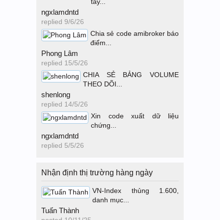
tay...
ngxlamdntd
replied
9/6/26
Chia sẻ code amibroker báo
điểm...
Phong Lâm
replied
15/5/26
CHIA SẺ BẢNG VOLUME
THEO DÕI...
shenlong
replied
14/5/26
Xin code xuất dữ liệu
chứng...
ngxlamdntd
replied
5/5/26
Nhận định thị trường hàng ngày
VN-Index thủng 1.600,
danh mục...
Tuấn Thành