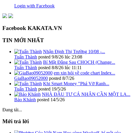
Login with Facebook
Facebook KAKATA.VN
TIN MỚI NHẤT
Nhận Định Thị Trường 10/08 -...
Tuấn Thành
posted
9/8/26 lúc 23:08
Bí Mật Đằng Sau CHOCH (Change...
Tuấn Thành
posted
8/8/26 lúc 11:11
em xin hỏi về code chart Index...
GiaBao09052000
posted
8/7/26
Khi Smart Money "Phá Vỡ Ranh...
Tuấn Thành
posted
19/5/26
NHÀ ĐẦU TƯ CÁ NHÂN CẦN MỘT LA...
Bảo Khánh
posted
14/5/26
Đang tải...
Mới trả lời
Học cùng Wyckoff, bí mật của...