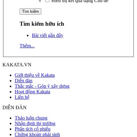
Hiển thị kết quả dạng Chủ đề
Tìm kiếm hữu ích
Bài viết gần đây
Thêm...
KAKATA.VN
Giới thiệu về Kakata
Diễn đàn
Thắc mắc - Góp ý xây dựng
Hoạt động Kakata
Liên hệ
DIỄN ĐÀN
Thảo luận chung
Nhận định thị trường
Phân tích cổ phiếu
Chứng khoán phái sinh