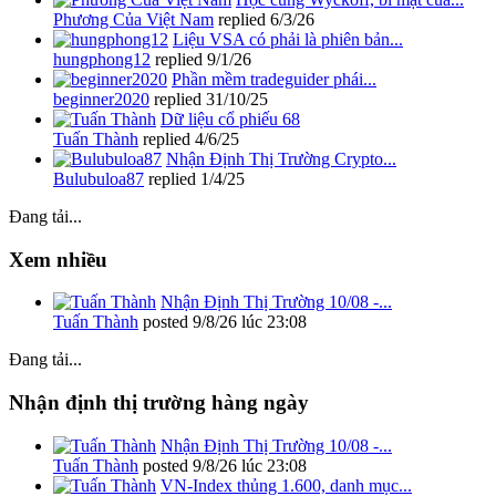
Phương Của Việt Nam
replied
6/3/26
Liệu VSA có phải là phiên bản...
hungphong12
replied
9/1/26
Phần mềm tradeguider phái...
beginner2020
replied
31/10/25
Dữ liệu cổ phiếu 68
Tuấn Thành
replied
4/6/25
Nhận Định Thị Trường Crypto...
Bulubuloa87
replied
1/4/25
Đang tải...
Xem nhiều
Nhận Định Thị Trường 10/08 -...
Tuấn Thành
posted
9/8/26 lúc 23:08
Đang tải...
Nhận định thị trường hàng ngày
Nhận Định Thị Trường 10/08 -...
Tuấn Thành
posted
9/8/26 lúc 23:08
VN-Index thủng 1.600, danh mục...