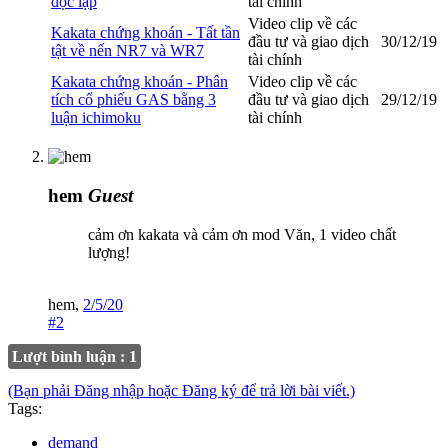
độc lập
tài chính
Video clip về các
Kakata chứng khoán - Tất tần
đầu tư và giao dịch
30/12/19
tật về nến NR7 và WR7
tài chính
Kakata chứng khoán - Phân
Video clip về các
tích cổ phiếu GAS bằng 3
đầu tư và giao dịch
29/12/19
luận ichimoku
tài chính
hem
Guest
cảm ơn kakata và cảm ơn mod Văn, 1 video chất
lượng!
hem
,
2/5/20
#2
Lượt bình luận : 1
(Bạn phải Đăng nhập hoặc Đăng ký để trả lời bài viết.)
Tags:
demand