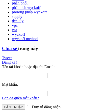
phân phối
phân tích wyckoff
phương pháp wyckoff
supply
tích lũy
vpa
vsa
wyckoff
wyckoff method
Chia sẻ
trang này
Tweet
Đăng ký!
Tên tài khoản hoặc địa chỉ Email:
Mật khẩu:
Bạn đã quên mật khẩu?
Duy trì đăng nhập