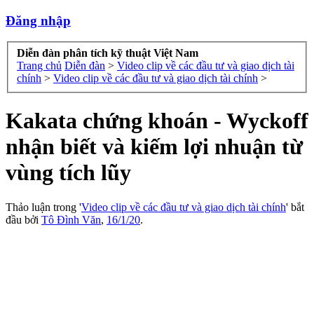
Đăng nhập
Diễn đàn phân tích kỹ thuật Việt Nam
Trang chủ
Diễn đàn
>
Video clip về các đầu tư và giao dịch tài
chính
>
Video clip về các đầu tư và giao dịch tài chính
>
Kakata chứng khoán - Wyckoff
nhận biết và kiếm lợi nhuận từ
vùng tích lũy
Thảo luận trong '
Video clip về các đầu tư và giao dịch tài chính
' bắt
đầu bởi
Tô Đình Văn
,
16/1/20
.