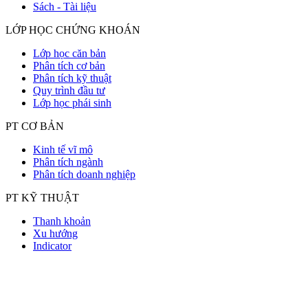
Sách - Tài liệu
LỚP HỌC CHỨNG KHOÁN
Lớp học căn bản
Phân tích cơ bản
Phân tích kỹ thuật
Quy trình đầu tư
Lớp học phái sinh
PT CƠ BẢN
Kinh tế vĩ mô
Phân tích ngành
Phân tích doanh nghiệp
PT KỸ THUẬT
Thanh khoản
Xu hướng
Indicator