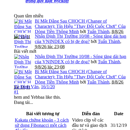
trong quy luật Wyckoff
Quan tâm nhiều
Bí Mật Đằng Sau CHOCH (Change of
Character): Tín Hiệu "Thay Đổi Cuộc Chơi" Của
Dòng Tiền Thông Minh
bởi
Tuấn Thành
,
8/8/26
Nhận Định Thị Trường 10/08 - Sóng tăng dài hạn
lúc 11:11
của VNINDEX có bị đe dọa?
bởi
Tuấn Thành
,
9/8/26 lúc 23:08
Bài viết mới
Nhận Định Thị Trường 10/08 - Sóng tăng dài hạn
của VNINDEX có bị đe dọa?
bởi
Tuấn Thành
,
9/8/26 lúc 23:08
Bí Mật Đằng Sau CHOCH (Change of
Character): Tín Hiệu "Thay Đổi Cuộc Chơi" Của
Dòng Tiền Thông Minh
bởi
Tuấn Thành
,
8/8/26
Tô Đình Văn
,
16/1/20
lúc 11:11
#1
hem
and
Yebbaa
like this.
Đang tải...
Bài viết tương tự
Diễn đàn
Date
Kakata chứng khoán - 3 cách
Video clip về các
sử dụng Fibonacci một cách
đầu tư và giao dịch
31/12/19