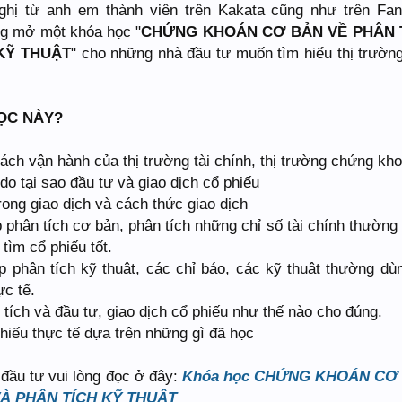
ghị từ anh em thành viên trên Kakata cũng như trên Fa
ng mở một khóa học "
CHỨNG KHOÁN CƠ BẢN VỀ PHÂN 
KỸ THUẬT
" cho những nhà đầu tư muốn tìm hiểu thị trườn
HỌC NÀY?
cách vận hành của thị trường tài chính, thị trường chứng kh
 do tại sao đầu tư và giao dịch cổ phiếu
rong giao dịch và cách thức giao dịch
phân tích cơ bản, phân tích những chỉ số tài chính thường
tìm cổ phiếu tốt.
 phân tích kỹ thuật, các chỉ báo, các kỹ thuật thường dù
ực tế.
tích và đầu tư, giao dịch cổ phiếu như thế nào cho đúng.
hiếu thực tế dựa trên những gì đã học
 đầu tư vui lòng đọc ở đây:
Khóa học CHỨNG KHOÁN CƠ
VÀ PHÂN TÍCH KỸ THUẬT