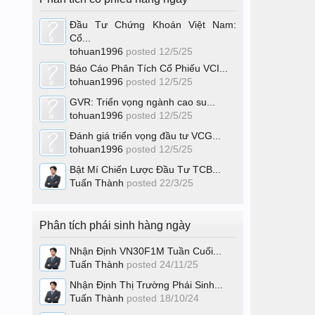
Đầu Tư Chứng Khoán Việt Nam:
Cổ...
tohuan1996
posted
12/5/25
Báo Cáo Phân Tích Cổ Phiếu VCI...
tohuan1996
posted
12/5/25
GVR: Triển vọng ngành cao su...
tohuan1996
posted
12/5/25
Đánh giá triển vọng đầu tư VCG...
tohuan1996
posted
12/5/25
Bật Mí Chiến Lược Đầu Tư TCB...
Tuấn Thành
posted
22/3/25
Phân tích phái sinh hàng ngày
Nhận Định VN30F1M Tuần Cuối...
Tuấn Thành
posted
24/11/25
Nhận Định Thị Trường Phái Sinh...
Tuấn Thành
posted
18/10/24