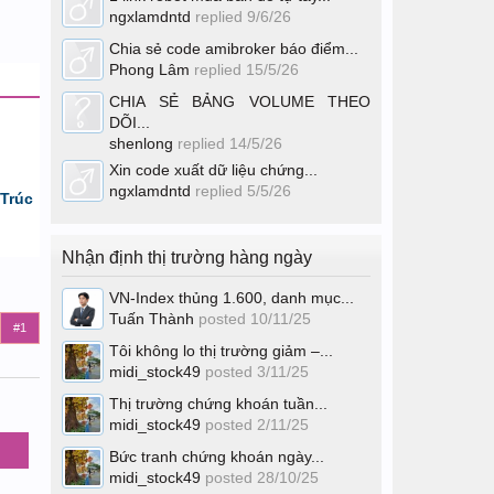
ngxlamdntd
replied
9/6/26
Chia sẻ code amibroker báo điểm...
Phong Lâm
replied
15/5/26
CHIA SẺ BẢNG VOLUME THEO
DÕI...
shenlong
replied
14/5/26
Xin code xuất dữ liệu chứng...
ngxlamdntd
replied
5/5/26
Trúc
Nhận định thị trường hàng ngày
VN-Index thủng 1.600, danh mục...
Tuấn Thành
posted
10/11/25
#1
Tôi không lo thị trường giảm –...
midi_stock49
posted
3/11/25
Thị trường chứng khoán tuần...
midi_stock49
posted
2/11/25
Bức tranh chứng khoán ngày...
midi_stock49
posted
28/10/25