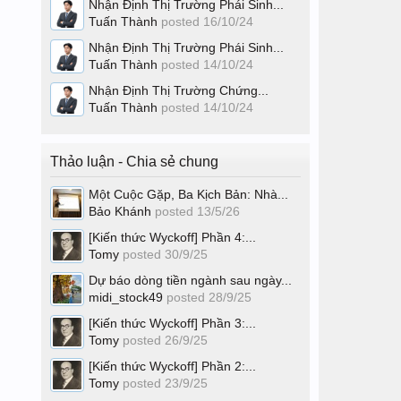
Nhận Định Thị Trường Phái Sinh...
Tuấn Thành
posted
16/10/24
Nhận Định Thị Trường Phái Sinh...
Tuấn Thành
posted
14/10/24
Nhận Định Thị Trường Chứng...
Tuấn Thành
posted
14/10/24
Thảo luận - Chia sẻ chung
Một Cuộc Gặp, Ba Kịch Bản: Nhà...
Bảo Khánh
posted
13/5/26
[Kiến thức Wyckoff] Phần 4:...
Tomy
posted
30/9/25
Dự báo dòng tiền ngành sau ngày...
midi_stock49
posted
28/9/25
[Kiến thức Wyckoff] Phần 3:...
Tomy
posted
26/9/25
[Kiến thức Wyckoff] Phần 2:...
Tomy
posted
23/9/25