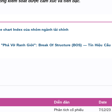
ông kiểm soát được cảm xúc và tiền bạc.
de chart Index của nhóm ngành tài chính
"Phá Vỡ Ranh Giới": Break Of Structure (BOS) — Tín Hiệu Cấu 
Diễn đàn
Date
Phân tích cổ phiếu
7/12/23