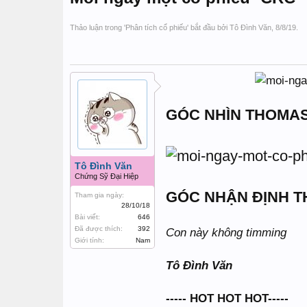
Thảo luận trong '
Phân tích cổ phiếu
' bắt đầu bởi
Tô Đình Văn
,
8/8/19
.
GÓC NHÌN THOMA
Tô Đình Văn
Chứng Sỹ Đại Hiệp
GÓC NHẬN ĐỊNH T
Tham gia ngày:
28/10/18
Bài viết:
646
Đã được thích:
392
Con này không timming
Giới tính:
Nam
Tô Đình Văn
----- HOT HOT HOT-----