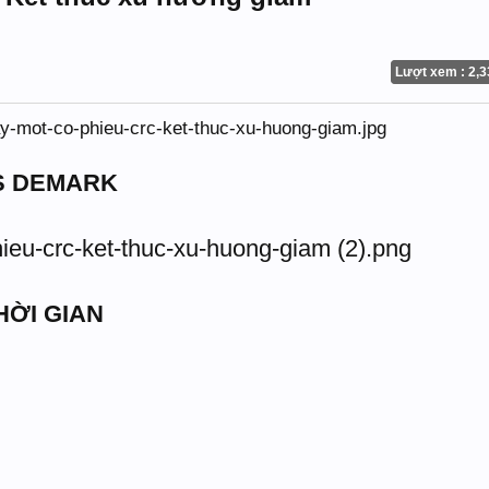
Lượt xem : 2,3
S DEMARK
HỜI GIAN