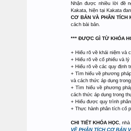
Nhận được nhiều lời đề n
Kakata, hiện tại Kakata đa
CƠ BẢN VÀ PHÂN TÍCH 
cách bài bản.
*** ĐƯỢC GÌ TỪ KHÓA 
+ Hiểu rõ về khái niệm và 
+ Hiểu rõ về cổ phiếu và lý
+ Hiểu rõ về các quy định t
+ Tìm hiểu về phương pháp 
và cách thức áp dụng trong 
+ Tìm hiểu về phương pháp
cách thức áp dụng trong th
+ Hiểu được quy trình phân 
+ Thực hành phân tích cổ p
CHI TIẾT KHÓA HỌC
, nhà
VỀ PHÂN TÍCH CƠ BẢN 