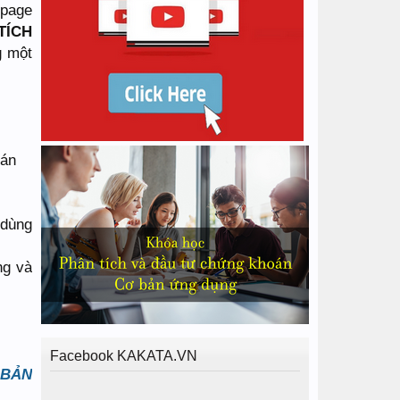
npage
TÍCH
g một
oán
 dùng
ng và
Facebook KAKATA.VN
 BẢN