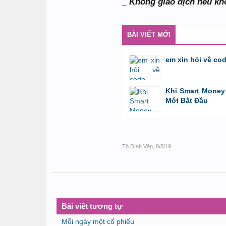
_ Không giao dịch nếu kh
BÀI VIẾT MỚI
em xin hỏi về co
bởi
GiaBao09052000
,
8/7/26 lúc 10:21
Khi Smart Money 
Mới Bắt Đầu
bởi
Tuấn Thành
,
19/5/26 lúc 22:32
Tô Đình Văn
,
8/8/19
Bài viết tương tự
Mỗi ngày một cổ phiếu