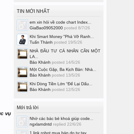
TIN MỚI NHẤT
em xin hỏi về code chart Index...
GiaBao09052000
posted
8/7/26
Khi Smart Money "Phá Vỡ Ranh...
Tuấn Thành
posted
19/5/26
NHÀ ĐẦU TƯ CÁ NHÂN CẦN MỘT
LA...
Bảo Khánh
posted
14/5/26
Một Cuộc Gặp, Ba Kịch Bản: Nhà...
Bảo Khánh
posted
13/5/26
Khi Dòng Tiền Lớn “Để Lại Dấu...
Bảo Khánh
posted
12/5/26
Mới trả lời
ục vụ
Nhờ các bác bẻ khoá giúp code...
ngxlamdntd
replied
22/6/26
1 link robot mua bán do tự tay...