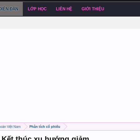
DIỄN ĐÀN
LỚP HỌC
LIÊN HỆ
GIỚI THIỆU
hoán Việt Nam
Phân tích cổ phiếu
- Kết thúc xu hướng giảm