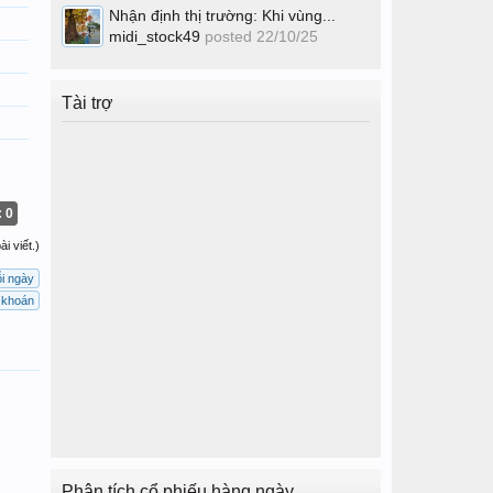
Nhận định thị trường: Khi vùng...
midi_stock49
posted
22/10/25
Tài trợ
: 0
i viết.)
i ngày
g khoán
Phân tích cổ phiếu hàng ngày