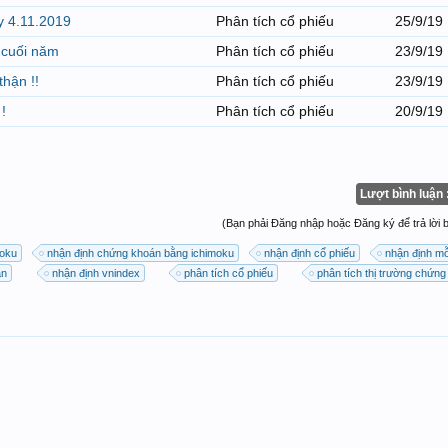
y 4.11.2019
Phân tích cổ phiếu
25/9/19
 cuối năm
Phân tích cổ phiếu
23/9/19
hận !!
Phân tích cổ phiếu
23/9/19
!
Phân tích cổ phiếu
20/9/19
Lượt bình luận 
(Bạn phải Đăng nhập hoặc Đăng ký để trả lời bà
moku
nhận định chứng khoán bằng ichimoku
nhận định cổ phiếu
nhận định mỗ
án
nhận định vnindex
phân tích cổ phiếu
phân tích thị trường chứn