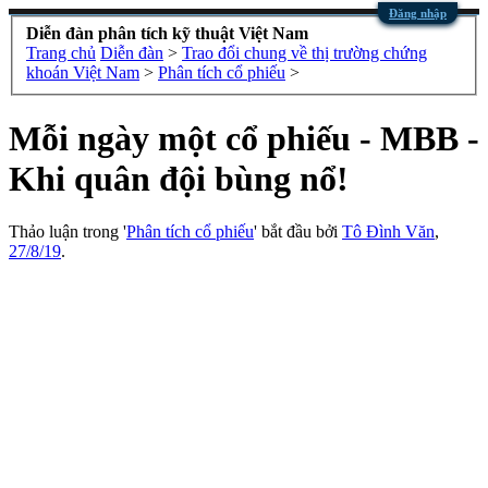
Đăng nhập
Diễn đàn phân tích kỹ thuật Việt Nam
Trang chủ
Diễn đàn
>
Trao đổi chung về thị trường chứng
khoán Việt Nam
>
Phân tích cổ phiếu
>
Mỗi ngày một cổ phiếu - MBB -
Khi quân đội bùng nổ!
Thảo luận trong '
Phân tích cổ phiếu
' bắt đầu bởi
Tô Đình Văn
,
27/8/19
.