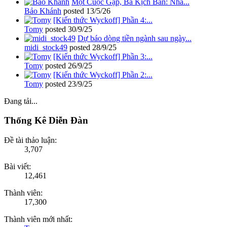
Một Cuộc Gặp, Ba Kịch Bản: Nhà...
Bảo Khánh
posted
13/5/26
[Kiến thức Wyckoff] Phần 4:...
Tomy
posted
30/9/25
Dự báo dòng tiền ngành sau ngày...
midi_stock49
posted
28/9/25
[Kiến thức Wyckoff] Phần 3:...
Tomy
posted
26/9/25
[Kiến thức Wyckoff] Phần 2:...
Tomy
posted
23/9/25
Đang tải...
Thống Kê Diễn Đàn
Đề tài thảo luận:
3,707
Bài viết:
12,461
Thành viên:
17,300
Thành viên mới nhất: