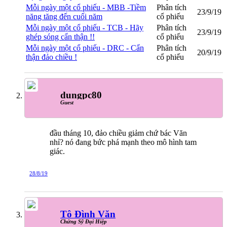
Mỗi ngày một cổ phiếu - MBB -Tiềm
Phân tích
23/9/19
năng tăng đến cuối năm
cổ phiếu
Mỗi ngày một cổ phiếu - TCB - Hãy
Phân tích
23/9/19
ghép sóng cẩn thận !!
cổ phiếu
Mỗi ngày một cổ phiếu - DRC - Cẩn
Phân tích
20/9/19
thận đảo chiều !
cổ phiếu
dungpc80
Guest
đầu tháng 10, đảo chiều giảm chứ bác Văn
nhỉ? nó đang bức phá mạnh theo mô hình tam
giác.
28/8/19
Tô Đình Văn
Chứng Sỹ Đại Hiệp