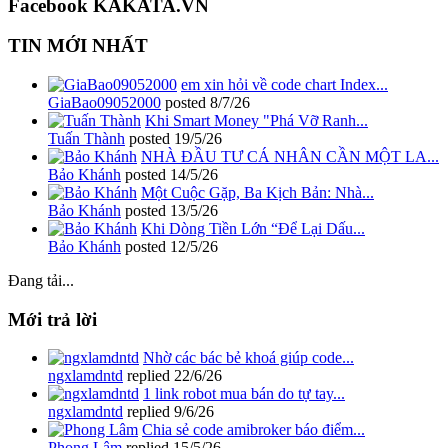
Facebook KAKATA.VN
TIN MỚI NHẤT
em xin hỏi về code chart Index...
GiaBao09052000
posted
8/7/26
Khi Smart Money "Phá Vỡ Ranh...
Tuấn Thành
posted
19/5/26
NHÀ ĐẦU TƯ CÁ NHÂN CẦN MỘT LA...
Bảo Khánh
posted
14/5/26
Một Cuộc Gặp, Ba Kịch Bản: Nhà...
Bảo Khánh
posted
13/5/26
Khi Dòng Tiền Lớn “Để Lại Dấu...
Bảo Khánh
posted
12/5/26
Đang tải...
Mới trả lời
Nhờ các bác bẻ khoá giúp code...
ngxlamdntd
replied
22/6/26
1 link robot mua bán do tự tay...
ngxlamdntd
replied
9/6/26
Chia sẻ code amibroker báo điểm...
Phong Lâm
replied
15/5/26