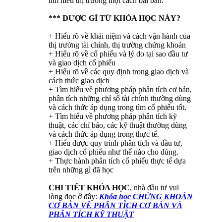
tìm hiểu thị trường một cách bài bản.
*** ĐƯỢC GÌ TỪ KHÓA HỌC NÀY?
+ Hiểu rõ về khái niệm và cách vận hành của
thị trường tài chính, thị trường chứng khoán
+ Hiểu rõ về cổ phiếu và lý do tại sao đầu tư
và giao dịch cổ phiếu
+ Hiểu rõ về các quy định trong giao dịch và
cách thức giao dịch
+ Tìm hiểu về phương pháp phân tích cơ bản,
phân tích những chỉ số tài chính thường dùng
và cách thức áp dụng trong tìm cổ phiếu tốt.
+ Tìm hiểu về phương pháp phân tích kỹ
thuật, các chỉ báo, các kỹ thuật thường dùng
và cách thức áp dụng trong thực tế.
+ Hiểu được quy trình phân tích và đầu tư,
giao dịch cổ phiếu như thế nào cho đúng.
+ Thực hành phân tích cổ phiếu thực tế dựa
trên những gì đã học
CHI TIẾT KHÓA HỌC
, nhà đầu tư vui
lòng đọc ở đây:
Khóa học CHỨNG KHOÁN
CƠ BẢN VỀ PHÂN TÍCH CƠ BẢN VÀ
PHÂN TÍCH KỸ THUẬT