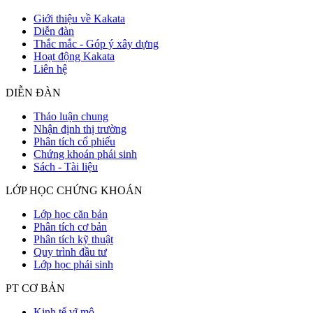
Giới thiệu về Kakata
Diễn đàn
Thắc mắc - Góp ý xây dựng
Hoạt động Kakata
Liên hệ
DIỄN ĐÀN
Thảo luận chung
Nhận định thị trường
Phân tích cổ phiếu
Chứng khoán phái sinh
Sách - Tài liệu
LỚP HỌC CHỨNG KHOÁN
Lớp học căn bản
Phân tích cơ bản
Phân tích kỹ thuật
Quy trình đầu tư
Lớp học phái sinh
PT CƠ BẢN
Kinh tế vĩ mô