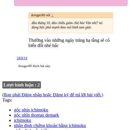
dungpc80 nói:
↑
đầu tháng 10, đảo chiều giảm chứ bác Văn nhỉ? nó
đang bức phá mạnh theo mô hình tam giác.
Thường vào những ngày trăng hạ tầng sẽ có
biến đổi nhé bác
28/8/19
dungpc80
thích bài này.
Lượt bình luận : 2
(Bạn phải Đăng nhập hoặc Đăng ký để trả lời bài viết.)
Tags:
góc nhin ichimoku
góc nhìn thomas demark
ichimoku
nhận định chứng khoán bằng ichimoku