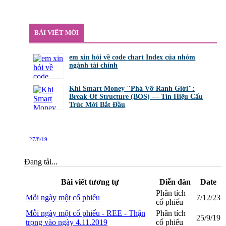
BÀI VIẾT MỚI
em xin hỏi về code chart Index của nhóm
ngành tài chính
bởi
GiaBao09052000
,
8/7/26 lúc 10:21
Khi Smart Money "Phá Vỡ Ranh Giới":
Break Of Structure (BOS) — Tín Hiệu Cấu
Trúc Mới Bắt Đầu
bởi
Tuấn Thành
,
19/5/26 lúc 22:32
27/8/19
Đang tải...
Bài viết tương tự
Diễn đàn
Date
Phân tích
Mỗi ngày một cổ phiếu
7/12/23
cổ phiếu
Mỗi ngày một cổ phiếu - REE - Thận
Phân tích
25/9/19
trọng vào ngày 4.11.2019
cổ phiếu