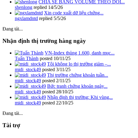
CHIA SẺ BẢNG VOLUME THEO DÕI...
shenlong
replied
14/5/26
Xin code xuất dữ liệu chứng...
ngxlamdntd
replied
5/5/26
Đang tải...
Nhận định thị trường hàng ngày
VN-Index thủng 1.600, danh mục...
Tuấn Thành
posted
10/11/25
Tôi không lo thị trường giảm –...
midi_stock49
posted
3/11/25
Thị trường chứng khoán tuần...
midi_stock49
posted
2/11/25
Bức tranh chứng khoán ngày...
midi_stock49
posted
28/10/25
Nhận định thị trường: Khi vùng...
midi_stock49
posted
22/10/25
Đang tải...
Tài trợ