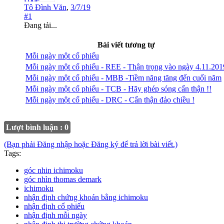
Tô Đình Văn
,
3/7/19
#1
Đang tải...
Bài viết tương tự
Mỗi ngày một cổ phiếu
Mỗi ngày một cổ phiếu - REE - Thận trọng vào ngày 4.11.201
Mỗi ngày một cổ phiếu - MBB -Tiềm năng tăng đến cuối năm
Mỗi ngày một cổ phiếu - TCB - Hãy ghép sóng cẩn thận !!
Mỗi ngày một cổ phiếu - DRC - Cẩn thận đảo chiều !
Lượt bình luận : 0
(Bạn phải Đăng nhập hoặc Đăng ký để trả lời bài viết.)
Tags:
góc nhin ichimoku
góc nhìn thomas demark
ichimoku
nhận định chứng khoán bằng ichimoku
nhận định cổ phiếu
nhận định mỗi ngày