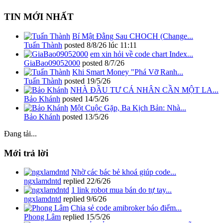
TIN MỚI NHẤT
Bí Mật Đằng Sau CHOCH (Change...
Tuấn Thành
posted
8/8/26 lúc 11:11
em xin hỏi về code chart Index...
GiaBao09052000
posted
8/7/26
Khi Smart Money "Phá Vỡ Ranh...
Tuấn Thành
posted
19/5/26
NHÀ ĐẦU TƯ CÁ NHÂN CẦN MỘT LA...
Bảo Khánh
posted
14/5/26
Một Cuộc Gặp, Ba Kịch Bản: Nhà...
Bảo Khánh
posted
13/5/26
Đang tải...
Mới trả lời
Nhờ các bác bẻ khoá giúp code...
ngxlamdntd
replied
22/6/26
1 link robot mua bán do tự tay...
ngxlamdntd
replied
9/6/26
Chia sẻ code amibroker báo điểm...
Phong Lâm
replied
15/5/26