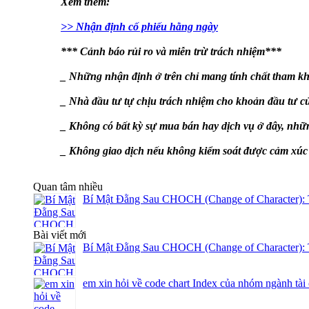
Xem thêm:
>> Nhận định cố phiếu hằng ngày
*** Cảnh báo rủi ro và miễn trừ trách nhiệm***
_ Những nhận định ở trên chỉ mang tính chất tham kh
_ Nhà đầu tư tự chịu trách nhiệm cho khoản đầu tư c
_ Không có bất kỳ sự mua bán hay dịch vụ ở đây, nhữn
_ Không giao dịch nếu không kiểm soát được cảm xúc v
Quan tâm nhiều
Bí Mật Đằng Sau CHOCH (Change of Character): 
Bài viết mới
Bí Mật Đằng Sau CHOCH (Change of Character): 
em xin hỏi về code chart Index của nhóm ngành tài