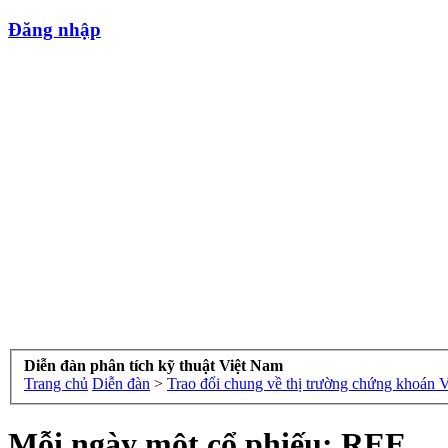
Đăng nhập
Diễn đàn phân tích kỹ thuật Việt Nam
Trang chủ
Diễn đàn
>
Trao đổi chung về thị trường chứng khoán 
Mỗi ngày một cổ phiếu: REE