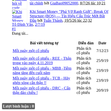
tài chính
bởi
GiaBao09052000
,
8/7/26 lúc 10:21
Khi Smart Money "Phá Vỡ Ranh Giới": Break Of
Structure (BOS) — Tín Hiệu Cấu Trúc Mới Bắt
Đầu
bởi
Tuấn Thành
,
19/5/26 lúc 22:32
Tô Đình Văn
,
2/7/19
#1
Đang tải...
Bài viết tương tự
Diễn đàn
Date
Phân tích
Mỗi ngày một cổ phiếu
7/12/23
cổ phiếu
Mỗi ngày một cổ phiếu - REE - Thận
Phân tích
25/9/19
trọng vào ngày 4.11.2019
cổ phiếu
Mỗi ngày một cổ phiếu - MBB -Tiềm
Phân tích
23/9/19
năng tăng đến cuối năm
cổ phiếu
Mỗi ngày một cổ phiếu - TCB - Hãy
Phân tích
23/9/19
ghép sóng cẩn thận !!
cổ phiếu
Mỗi ngày một cổ phiếu - DRC - Cẩn
Phân tích
20/9/19
thận đảo chiều !
cổ phiếu
Lượt bình luận : 0