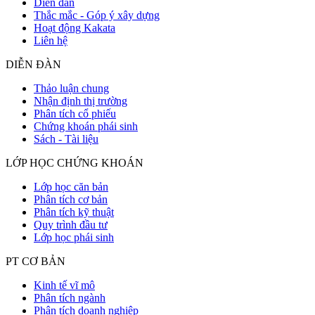
Diễn đàn
Thắc mắc - Góp ý xây dựng
Hoạt động Kakata
Liên hệ
DIỄN ĐÀN
Thảo luận chung
Nhận định thị trường
Phân tích cổ phiếu
Chứng khoán phái sinh
Sách - Tài liệu
LỚP HỌC CHỨNG KHOÁN
Lớp học căn bản
Phân tích cơ bản
Phân tích kỹ thuật
Quy trình đầu tư
Lớp học phái sinh
PT CƠ BẢN
Kinh tế vĩ mô
Phân tích ngành
Phân tích doanh nghiệp