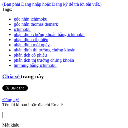
(Bạn phải Đăng nhập hoặc Đăng ký để trả lời bài viết.)
Tags:
góc nhin ichimoku
góc nhìn thomas demark
ichimoku
nhận định chứng khoán bằng ichimoku
nhận định cổ phiếu
nhận định mỗi ngày
nhận định thị trường chứng khoán
phân tích cổ phiếu
phân tích thị trường chứng khoán
timming bằng ichimoku
Chia sẻ
trang này
Đăng ký!
Tên tài khoản hoặc địa chỉ Email:
Mật khẩu: