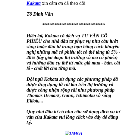
Kakata
xin cám ơn đã theo dõi
Tô Đình Văn
**************************
Hiện tại, Kakata có dịch vụ TƯ VẤN CỔ
PHIẾU cho nhà đầu tư phục vụ nhu cầu lướt
sóng hoặc đầu tư trung hạn bằng cách khuyến
nghị những mã cổ phiếu tốt có thể tăng từ 5% -
20% (tùy giai đoạn thị trường và mã cổ phiếu)
và hướng dẫn cụ thể từ mức giá mua - bán, cắt
lỗ - chốt lời cho từng mã.
Đội ngũ Kakata sử dụng các phương pháp đã
được ứng dụng từ rất lâu trên thị trường và
được công nhận rộng rãi như phương pháp
Thomas Demark, Gann, Ichimoku và sóng
Elliott,...
Quý nhà đầu tư có nhu cầu sử dụng dịch vụ tư
vấn của Kakata vui lòng click vào đây để đăng
ký.