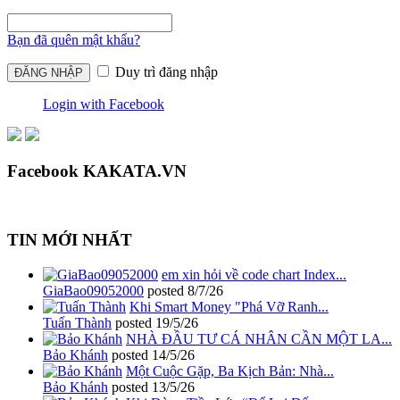
Bạn đã quên mật khẩu?
Duy trì đăng nhập
Login with Facebook
Facebook KAKATA.VN
TIN MỚI NHẤT
em xin hỏi về code chart Index...
GiaBao09052000
posted
8/7/26
Khi Smart Money "Phá Vỡ Ranh...
Tuấn Thành
posted
19/5/26
NHÀ ĐẦU TƯ CÁ NHÂN CẦN MỘT LA...
Bảo Khánh
posted
14/5/26
Một Cuộc Gặp, Ba Kịch Bản: Nhà...
Bảo Khánh
posted
13/5/26