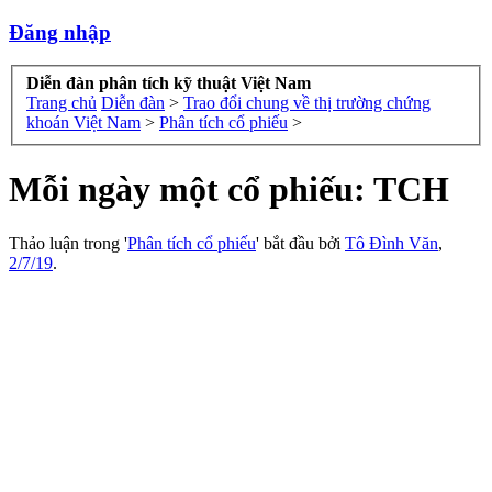
Đăng nhập
Diễn đàn phân tích kỹ thuật Việt Nam
Trang chủ
Diễn đàn
>
Trao đổi chung về thị trường chứng
khoán Việt Nam
>
Phân tích cổ phiếu
>
Mỗi ngày một cổ phiếu: TCH
Thảo luận trong '
Phân tích cổ phiếu
' bắt đầu bởi
Tô Đình Văn
,
2/7/19
.