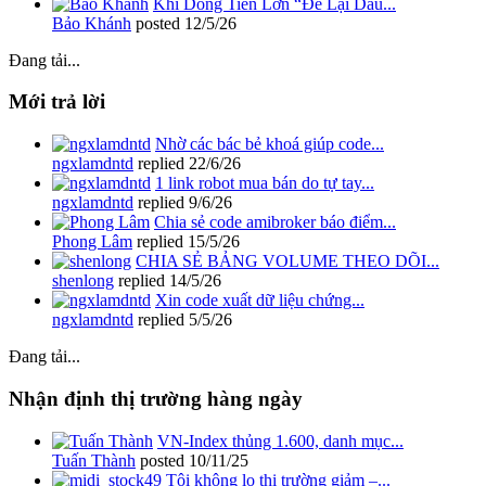
Khi Dòng Tiền Lớn “Để Lại Dấu...
Bảo Khánh
posted
12/5/26
Đang tải...
Mới trả lời
Nhờ các bác bẻ khoá giúp code...
ngxlamdntd
replied
22/6/26
1 link robot mua bán do tự tay...
ngxlamdntd
replied
9/6/26
Chia sẻ code amibroker báo điểm...
Phong Lâm
replied
15/5/26
CHIA SẺ BẢNG VOLUME THEO DÕI...
shenlong
replied
14/5/26
Xin code xuất dữ liệu chứng...
ngxlamdntd
replied
5/5/26
Đang tải...
Nhận định thị trường hàng ngày
VN-Index thủng 1.600, danh mục...
Tuấn Thành
posted
10/11/25
Tôi không lo thị trường giảm –...