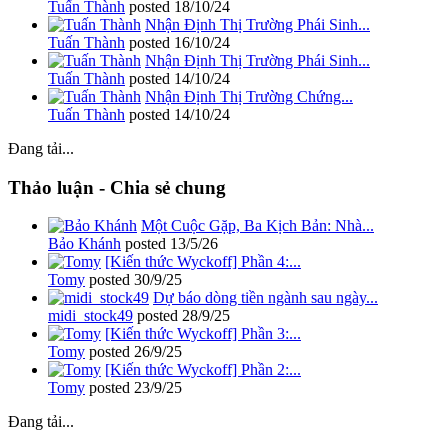
Tuấn Thành
posted
18/10/24
Nhận Định Thị Trường Phái Sinh...
Tuấn Thành
posted
16/10/24
Nhận Định Thị Trường Phái Sinh...
Tuấn Thành
posted
14/10/24
Nhận Định Thị Trường Chứng...
Tuấn Thành
posted
14/10/24
Đang tải...
Thảo luận - Chia sẻ chung
Một Cuộc Gặp, Ba Kịch Bản: Nhà...
Bảo Khánh
posted
13/5/26
[Kiến thức Wyckoff] Phần 4:...
Tomy
posted
30/9/25
Dự báo dòng tiền ngành sau ngày...
midi_stock49
posted
28/9/25
[Kiến thức Wyckoff] Phần 3:...
Tomy
posted
26/9/25
[Kiến thức Wyckoff] Phần 2:...
Tomy
posted
23/9/25
Đang tải...