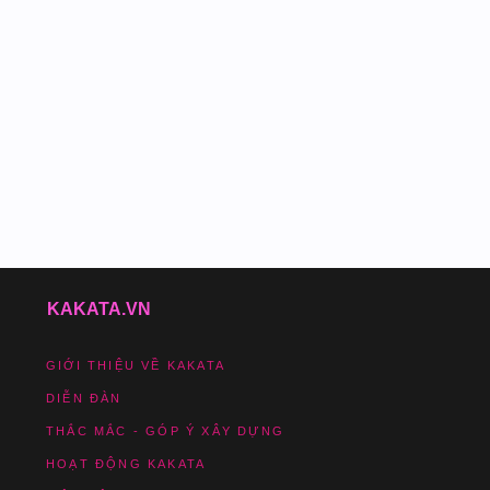
KAKATA.VN
GIỚI THIỆU VỀ KAKATA
DIỄN ĐÀN
THẮC MẮC - GÓP Ý XÂY DỰNG
HOẠT ĐỘNG KAKATA