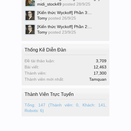
midi_stock49
posted
28/9/25
[Kiến thức Wyckoff] Phần 3:...
Tomy
posted
26/9/25
[Kiến thức Wyckoff] Phần 2:...
Tomy
posted
23/9/25
Thống Kê Diễn Đàn
Đề tài thảo luận:
3,709
Bài viết:
12,463
Thành viên:
17,300
Thành viên mới nhất:
Tamquan
Thành Viên Trực Tuyến
Tổng: 147 (Thành viên: 0, Khách: 141,
Robots: 6)