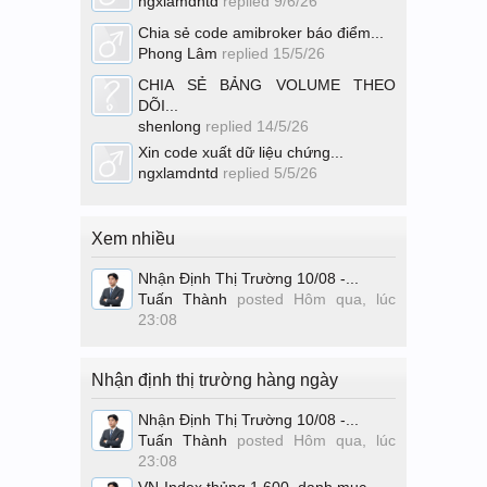
ngxlamdntd
replied
9/6/26
Chia sẻ code amibroker báo điểm...
Phong Lâm
replied
15/5/26
CHIA SẺ BẢNG VOLUME THEO
DÕI...
shenlong
replied
14/5/26
Xin code xuất dữ liệu chứng...
ngxlamdntd
replied
5/5/26
Xem nhiều
Nhận Định Thị Trường 10/08 -...
Tuấn Thành
posted
Hôm qua, lúc
23:08
Nhận định thị trường hàng ngày
Nhận Định Thị Trường 10/08 -...
Tuấn Thành
posted
Hôm qua, lúc
23:08