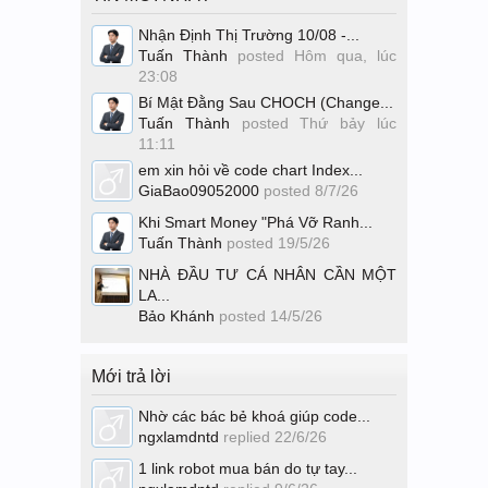
Nhận Định Thị Trường 10/08 -...
Tuấn Thành
posted
Hôm qua, lúc
23:08
Bí Mật Đằng Sau CHOCH (Change...
Tuấn Thành
posted
Thứ bảy lúc
11:11
em xin hỏi về code chart Index...
GiaBao09052000
posted
8/7/26
Khi Smart Money "Phá Vỡ Ranh...
Tuấn Thành
posted
19/5/26
NHÀ ĐẦU TƯ CÁ NHÂN CẦN MỘT
LA...
Bảo Khánh
posted
14/5/26
Mới trả lời
Nhờ các bác bẻ khoá giúp code...
ngxlamdntd
replied
22/6/26
1 link robot mua bán do tự tay...