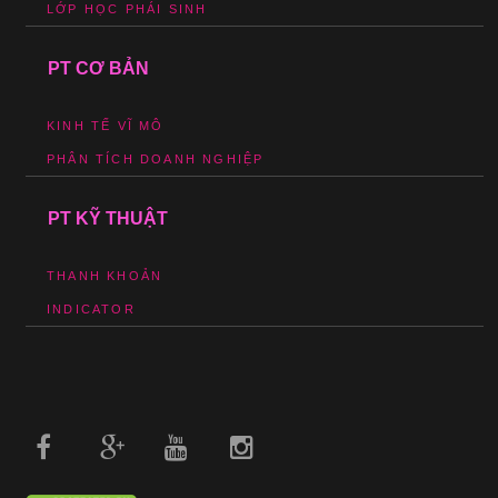
LỚP HỌC PHÁI SINH
PT CƠ BẢN
KINH TẾ VĨ MÔ
PHÂN TÍCH DOANH NGHIỆP
PT KỸ THUẬT
THANH KHOẢN
INDICATOR