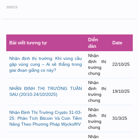
30/6/19
Diễn
Bài viết tương tự
Date
đàn
Nhận
Nhận định thị trường: Khi vùng cầu
định thị
gặp vùng cung – Ai sẽ thắng trong
22/10/25
trường
giai đoạn giằng co này?
chung
Nhận
NHẬN ĐỊNH THỊ TRƯỜNG TUẦN
định thị
19/10/25
SAU (20/10-24/10/2025)
trường
chung
Nhận
Nhận Định Thị Trường Crypto 31-03-
định thị
25: Phân Tích Bitcoin Và Coin Tiềm
31/3/25
trường
Năng Theo Phương Pháp Wyckoff/V
chung
Nhận