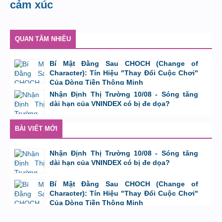
cảm xúc
QUAN TÂM NHIỀU
Bí Mật Đằng Sau CHOCH (Change of
Character): Tín Hiệu "Thay Đổi Cuộc Chơi"
Của Dòng Tiền Thông Minh
bởi
Tuấn Thành
,
8/8/26 lúc 11:11
Nhận Định Thị Trường 10/08 - Sóng tăng
dài hạn của VNINDEX có bị đe dọa?
bởi
Tuấn Thành
,
9/8/26 lúc 23:08
BÀI VIẾT MỚI
Nhận Định Thị Trường 10/08 - Sóng tăng
dài hạn của VNINDEX có bị đe dọa?
bởi
Tuấn Thành
,
9/8/26 lúc 23:08
Bí Mật Đằng Sau CHOCH (Change of
Character): Tín Hiệu "Thay Đổi Cuộc Chơi"
Của Dòng Tiền Thông Minh
bởi
Tuấn Thành
,
8/8/26 lúc 11:11