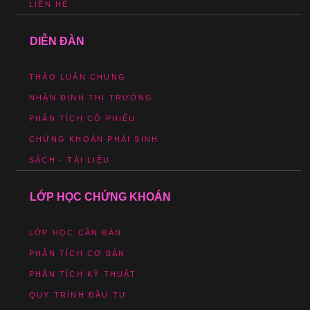
LIÊN HỆ
DIỄN ĐÀN
THẢO LUẬN CHUNG
NHẬN ĐỊNH THỊ TRƯỜNG
PHÂN TÍCH CỔ PHIẾU
CHỨNG KHOÁN PHÁI SINH
SÁCH - TÀI LIỆU
LỚP HỌC CHỨNG KHOÁN
LỚP HỌC CĂN BẢN
PHÂN TÍCH CƠ BẢN
PHÂN TÍCH KỸ THUẬT
QUY TRÌNH ĐẦU TƯ