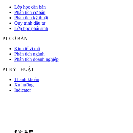
Lớp học căn bản
Phân tích cơ bản
Phân tích kỹ thuật
Quy trình đầu tư
Lớp học phái sinh
PT CƠ BẢN
Kinh tế vĩ mô
Phân tích ngành
Phân tích doanh nghiệp
PT KỸ THUẬT
Thanh khoản
Xu hướng
Indicator