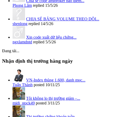
Chia sẻ code amibroker báo điểm...
Phong Lâm
replied
15/5/26
CHIA SẺ BẢNG VOLUME THEO DÕI...
shenlong
replied
14/5/26
Xin code xuất dữ liệu chứng...
ngxlamdntd
replied
5/5/26
Đang tải...
Nhận định thị trường hàng ngày
VN-Index thủng 1.600, danh mục...
Tuấn Thành
posted
10/11/25
Tôi không lo thị trường giảm –...
midi_stock49
posted
3/11/25
Thị trường chứng khoán tuần...