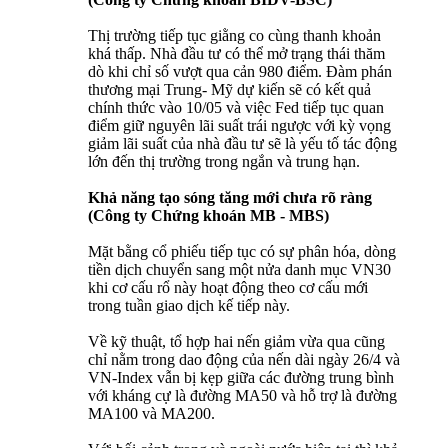
Thị trường tiếp tục giằng co cùng thanh khoản
khá thấp. Nhà đầu tư có thể mở trạng thái thăm
dò khi chỉ số vượt qua cản 980 điểm. Đàm phán
thương mại Trung- Mỹ dự kiến sẽ có kết quả
chính thức vào 10/05 và việc Fed tiếp tục quan
điểm giữ nguyên lãi suất trái ngược với kỳ vọng
giảm lãi suất của nhà đầu tư sẽ là yếu tố tác động
lớn đến thị trường trong ngắn và trung hạn.
Khả năng tạo sóng tăng mới chưa rõ ràng
(Công ty Chứng khoán MB - MBS)
Mặt bằng cổ phiếu tiếp tục có sự phân hóa, dòng
tiền dịch chuyển sang một nửa danh mục VN30
khi cơ cấu rổ này hoạt động theo cơ cấu mới
trong tuần giao dịch kế tiếp này.
Về kỹ thuật, tổ hợp hai nến giảm vừa qua cũng
chỉ nằm trong dao động của nến dài ngày 26/4 và
VN-Index vẫn bị kẹp giữa các đường trung bình
với kháng cự là đường MA50 và hỗ trợ là đường
MA100 và MA200.