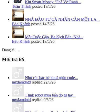
Khi Smart Money "Phá Vỡ Ranh...
Tuấn Thành
posted
19/5/26
NHÀ ĐẦU TƯ CÁ NHÂN CẦN MỘT LA...
Bảo Khánh
posted
14/5/26
Một Cuộc Gặp, Ba Kịch Bản: Nhà...
Bảo Khánh
posted
13/5/26
Đang tải...
Mới trả lời
Nhờ các bác bẻ khoá giúp code...
ngxlamdntd
replied
22/6/26
1 link robot mua bán do tự tay...
ngxlamdntd
replied
9/6/26