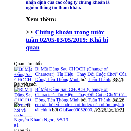
nhận định của các công ty chứng khoán là
nguồn thông tin tham khảo.
Xem thêm:
>>
Chứng khoán trong nước
tuần 02/05-03/05/2019: Khá bi
quan
Quan tâm nhiều
Bí Mật Đằng Sau CHOCH (Change of
Character): Tín Hiệu "Thay Đổi Cuộc Chơi" Của
Dòng Tiền Thông Minh
bởi
Tuấn Thành
,
8/8/26
Bài viết mới
lúc 11:11
Bí Mật Đằng Sau CHOCH (Change of
Character): Tín Hiệu "Thay Đổi Cuộc Chơi" Của
Dòng Tiền Thông Minh
bởi
Tuấn Thành
,
8/8/26
em xin hỏi về code chart Index của nhóm ngành
lúc 11:11
tài chính
bởi
GiaBao09052000
,
8/7/26 lúc 10:21
Nguyễn Khánh Ngọc
,
5/5/19
#1
Đang tải...