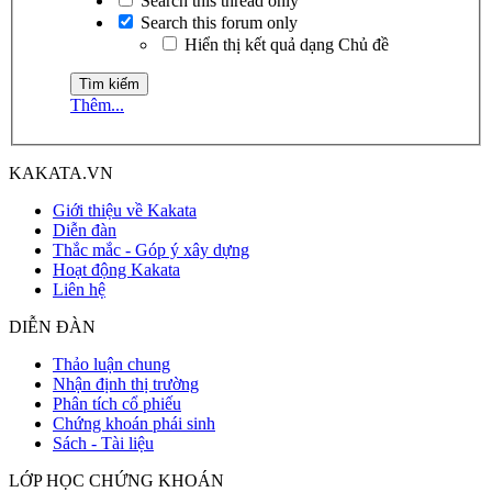
Search this thread only
Search this forum only
Hiển thị kết quả dạng Chủ đề
Thêm...
KAKATA.VN
Giới thiệu về Kakata
Diễn đàn
Thắc mắc - Góp ý xây dựng
Hoạt động Kakata
Liên hệ
DIỄN ĐÀN
Thảo luận chung
Nhận định thị trường
Phân tích cổ phiếu
Chứng khoán phái sinh
Sách - Tài liệu
LỚP HỌC CHỨNG KHOÁN