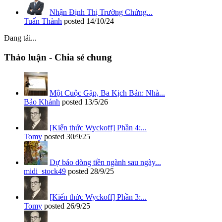
Nhận Định Thị Trường Chứng...
Tuấn Thành
posted
14/10/24
Đang tải...
Thảo luận - Chia sẻ chung
Một Cuộc Gặp, Ba Kịch Bản: Nhà...
Bảo Khánh
posted
13/5/26
[Kiến thức Wyckoff] Phần 4:...
Tomy
posted
30/9/25
Dự báo dòng tiền ngành sau ngày...
midi_stock49
posted
28/9/25
[Kiến thức Wyckoff] Phần 3:...
Tomy
posted
26/9/25