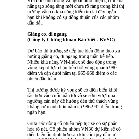
Với bối cảnh trong và ngoài nước hiện tại thì khả
năng tạo sóng tăng mới chưa rõ ràng trong khi thị
trường vẫn có khả năng kiểm tra lại đáy ngắn
hạn khi không có sự đồng thuận của các nhóm
dẫn dắt.
Giằng co, đi ngang
(Công ty Chứng khoán Bảo Việt - BVSC)
Dự báo thị trường sẽ tiếp tục biến động theo xu
hướng giằng co, đi ngang trong tuần kế tiếp.
Nhiều khả năng VN-Index sẽ dao động trong
vùng kẹp được chặn trên bởi vùng quanh 980
điểm và cận dưới nằm tại 965-968 điểm ở các
phiên đầu tuần.
Thị trường được kỳ vọng sẽ có diễn biến khởi
sắc hơn vào cuối tuần tới và sẽ sớm vượt qua
ngưỡng cản này để hướng đến thử thách vùng
kháng cự mạnh hơn nằm tại 986-992 điểm trong
ngắn hạn.
Giữa các dòng cổ phiếu tiếp tục sẽ có sự phân
hóa rõ nét. Cổ phiếu nhóm VN30 dự kiến sẽ có
diễn biến ổn định hơn sau khi các quỹ đầu tư