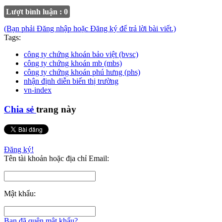
Lượt bình luận : 0
(Bạn phải Đăng nhập hoặc Đăng ký để trả lời bài viết.)
Tags:
công ty chứng khoán bảo việt (bvsc)
công ty chứng khoán mb (mbs)
công ty chứng khoán phú hưng (phs)
nhận định diễn biến thị trường
vn-index
Chia sẻ
trang này
Đăng ký!
Tên tài khoản hoặc địa chỉ Email:
Mật khẩu:
Bạn đã quên mật khẩu?