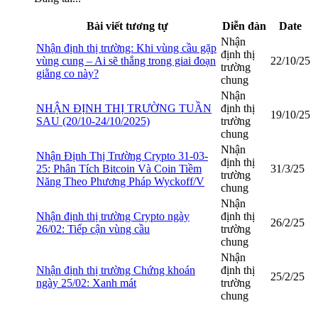
Bài viết tương tự
Diễn đàn
Date
Nhận
Nhận định thị trường: Khi vùng cầu gặp
định thị
vùng cung – Ai sẽ thắng trong giai đoạn
22/10/25
trường
giằng co này?
chung
Nhận
NHẬN ĐỊNH THỊ TRƯỜNG TUẦN
định thị
19/10/25
SAU (20/10-24/10/2025)
trường
chung
Nhận
Nhận Định Thị Trường Crypto 31-03-
định thị
25: Phân Tích Bitcoin Và Coin Tiềm
31/3/25
trường
Năng Theo Phương Pháp Wyckoff/V
chung
Nhận
Nhận định thị trường Crypto ngày
định thị
26/2/25
26/02: Tiếp cận vùng cầu
trường
chung
Nhận
Nhận định thị trường Chứng khoán
định thị
25/2/25
ngày 25/02: Xanh mát
trường
chung