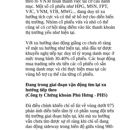
theo rổ VN30 hoàn thành việc tái cơ cấu danh
mục. Một số cổ phiếu như HPG, MSN, FPT,
VJC, VNM, STB, MWG... đang duy trì xu
hướng tích cực và có thể sẽ hỗ trợ cho diễn biến
thị trường. Nhóm cổ phiếu vừa và nhỏ có thể
cũng sẽ có cơ hội tăng điểm vào lúc thanh khoản
thị trường yếu như hiện tại.
Với xu hướng dao động giằng co chưa rõ ràng
về mặt xu hướng như hiện tại, nhà đầu tư được
khuyến nghị tiếp tục duy trì tỷ trọng danh mục ở
mức trung bình 30-40% cổ phiếu. Các hoạt động
mua trading nên ưu tiên các cổ phiếu có sẵn
trong danh mục và chỉ thực hiện mua tại các
vùng hỗ trợ cụ thể của từng cổ phiếu.
Đang trong giai đoạn vận động tìm lại xu
hướng tiếp theo
(Công ty Chứng khoán Phú Hưng - PHS)
Đà điều chỉnh khiến chỉ số lùi về vùng dưới 975
phản ánh diễn biến tâm lý có phần xung đột trên
thị trường giai đoạn hiện tại, khi mà xu hướng
vẫn chưa tìm được sự rõ ràng khi chỉ số đang
dao động sideway trong biên độ giữa vùng 980-