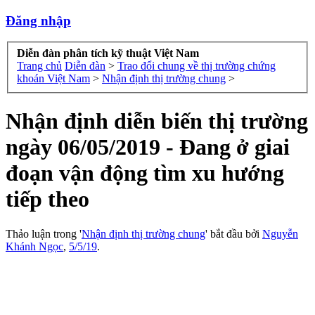
Đăng nhập
Diễn đàn phân tích kỹ thuật Việt Nam
Trang chủ
Diễn đàn
>
Trao đổi chung về thị trường chứng
khoán Việt Nam
>
Nhận định thị trường chung
>
Nhận định diễn biến thị trường
ngày 06/05/2019 - Đang ở giai
đoạn vận động tìm xu hướng
tiếp theo
Thảo luận trong '
Nhận định thị trường chung
' bắt đầu bởi
Nguyễn
Khánh Ngọc
,
5/5/19
.